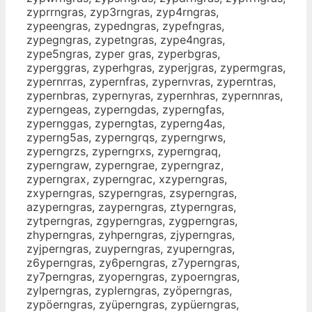
zyprrngras, zyp3rngras, zyp4rngras,
zypeengras, zypedngras, zypefngras,
zypegngras, zypetngras, zype4ngras,
zype5ngras, zyper gras, zyperbgras,
zyperggras, zyperhgras, zyperjgras, zypermgras,
zypernrras, zypernfras, zypernvras, zyperntras,
zypernbras, zypernyras, zypernhras, zypernnras,
zyperngeas, zyperngdas, zyperngfas,
zypernggas, zyperngtas, zyperng4as,
zyperng5as, zyperngrqs, zyperngrws,
zyperngrzs, zyperngrxs, zyperngraq,
zyperngraw, zyperngrae, zyperngraz,
zyperngrax, zyperngrac, xzyperngras,
zxyperngras, szyperngras, zsyperngras,
azyperngras, zayperngras, ztyperngras,
zytperngras, zgyperngras, zygperngras,
zhyperngras, zyhperngras, zjyperngras,
zyjperngras, zuyperngras, zyuperngras,
z6yperngras, zy6perngras, z7yperngras,
zy7perngras, zyoperngras, zypoerngras,
zylperngras, zyplerngras, zyöperngras,
zypöerngras, zyüperngras, zypüerngras,