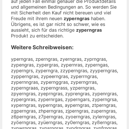
auf jeden Fall einmal genauer die Produktdetails
und allgemeinen Bedingungen an. So werden Sie
mit Sicherheit den Kauf nicht bereuen und viel
Freude mit ihrem neuen
zyperngras
haben.
Übrigens, es ist gar nicht so schwer, wie es
aussieht, sich für das richtige
zyperngras
Produkt zu entscheiden.
Weitere Schreibweisen:
yperngras, zperngras, zyerngras, zyprngras,
zypengras, zypergras, zypernras, zyperngas,
zyperngrs, zyperngra, zzyperngras, zyyperngras,
zypperngras, zypeerngras, zyperrngras,
zypernngras, zypernggras, zyperngrras,
zyperngraas, zyperngrass, yzperngras,
zpyerngras, zyeprngras, zyprengras, zypenrgras,
zypergnras, zypernrgas, zyperngars, zyperngrsa,
xyperngras, syperngras, ayperngras, ztperngras,
zgperngras, zhperngras, zjperngras, zuperngras,
z6perngras, z7perngras, zyoerngras, zylerngras,
zyöerngras, zyüerngras, zy0erngras, zyßerngras,
zypwrngras, zypsrngras, zypdrngras, zypfrngras,