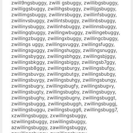
zwill9ngsbuggy, zwilli gsbuggy, zwillibgsbuggy,
zwilliggsbuggy, zwillihgsbuggy, zwillijgsbuggy,
zwillimgsbuggy, zwillinrsbuggy, zwillinfsbuggy,
zwillinvsbuggy, zwillintsbuggy, zwillinbsbuggy,
zwillinysbuggy, zwillinhsbuggy, zwillinnsbuggy,
zwillingqbuggy, zwillingwbuggy, zwillingebuggy,
zwillingzbuggy, zwillingxbuggy, zwillingcbuggy,
zwillings uggy, zwillingsvuggy, zwillingsfuggy,
zwillingsguggy, zwillingshuggy, zwillingsnuggy,
zwillingsbyggy, zwillingsbhggy, zwillingsbjggy,
zwillingsbkggy, zwillingsbiggy, zwillingsb7ggy,
zwillingsb8ggy, zwillingsburgy, zwillingsbufgy,
zwillingsbuvgy, zwillingsbutgy, zwillingsbubgy,
zwillingsbuygy, zwillingsbuhgy, zwillingsbungy,
zwillingsbugry, zwillingsbugfy, zwillingsbugvy,
zwillingsbugty, zwillingsbugby, zwillingsbugyy,
zwillingsbughy, zwillingsbugny, zwillingsbuggt,
zwillingsbuggg, zwillingsbuggh, zwillingsbuggj,
zwillingsbuggu, zwillingsbugg6, zwillingsbugg7,
xzwillingsbuggy, zxwillingsbuggy,
szwillingsbuggy, zswillingsbuggy,
azwillingsbuggy, zawillingsbuggy,