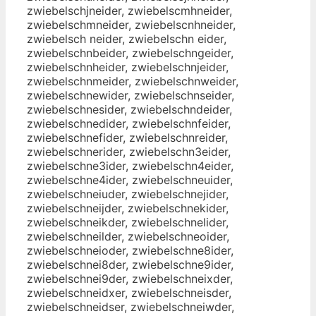
zwiebelschjneider, zwiebelscmhneider,
zwiebelschmneider, zwiebelscnhneider,
zwiebelsch neider, zwiebelschn eider,
zwiebelschnbeider, zwiebelschngeider,
zwiebelschnheider, zwiebelschnjeider,
zwiebelschnmeider, zwiebelschnweider,
zwiebelschnewider, zwiebelschnseider,
zwiebelschnesider, zwiebelschndeider,
zwiebelschnedider, zwiebelschnfeider,
zwiebelschnefider, zwiebelschnreider,
zwiebelschnerider, zwiebelschn3eider,
zwiebelschne3ider, zwiebelschn4eider,
zwiebelschne4ider, zwiebelschneuider,
zwiebelschneiuder, zwiebelschnejider,
zwiebelschneijder, zwiebelschnekider,
zwiebelschneikder, zwiebelschnelider,
zwiebelschneilder, zwiebelschneoider,
zwiebelschneioder, zwiebelschne8ider,
zwiebelschnei8der, zwiebelschne9ider,
zwiebelschnei9der, zwiebelschneixder,
zwiebelschneidxer, zwiebelschneisder,
zwiebelschneidser, zwiebelschneiwder,