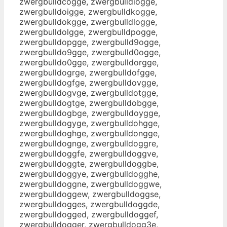
zwergbulldcogge, zwergbulldiogge,
zwergbulldoigge, zwergbulldkogge,
zwergbulldokgge, zwergbulldlogge,
zwergbulldolgge, zwergbulldpogge,
zwergbulldopgge, zwergbulld9ogge,
zwergbulldo9gge, zwergbulld0ogge,
zwergbulldo0gge, zwergbulldorgge,
zwergbulldogrge, zwergbulldofgge,
zwergbulldogfge, zwergbulldovgge,
zwergbulldogvge, zwergbulldotgge,
zwergbulldogtge, zwergbulldobgge,
zwergbulldogbge, zwergbulldoygge,
zwergbulldogyge, zwergbulldohgge,
zwergbulldoghge, zwergbulldongge,
zwergbulldognge, zwergbulldoggre,
zwergbulldoggfe, zwergbulldoggve,
zwergbulldoggte, zwergbulldoggbe,
zwergbulldoggye, zwergbulldogghe,
zwergbulldoggne, zwergbulldoggwe,
zwergbulldoggew, zwergbulldoggse,
zwergbulldogges, zwergbulldoggde,
zwergbulldogged, zwergbulldoggef,
zwergbulldogger, zwergbulldogg3e,