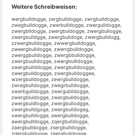
Weitere Schreibweisen:
wergbulldogge, zergbulldogge, zwrgbulldogge,
zwegbulldogge, zwerbulldogge, zwergulldogge,
zwergblldogge, zwergbuldogge, zwergbullogge,
zwergbulldgge, zwergbulldoge, zwergbulldogg,
zzwergbulldogge, zwwergbulldogge,
zweergbulldogge, zwerrgbulldogge,
zwerggbulldogge, zwergbbulldogge,
zwergbuulldogge, zwergbullldogge,
zwergbullddogge, zwergbulldoogge,
zwergbulldoggge, zwergbulldoggee,
wzergbulldogge, zewrgbulldogge,
zwregbulldogge, zwegrbulldogge,
zwerbgulldogge, zwergublldogge,
zwergbluldogge, zwergbulldogge,
zwergbuldlogge, zwergbullodgge,
zwergbulldgoge, zwergbulldogeg,
xwergbulldogge, swergbulldogge,
awergbulldogge, zqergbulldogge,
zaergbulldogge, zsergbulldogge,
zdergbulldogge, zeergbulldogge,