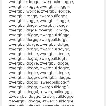
zwergbulkdogge, zwergbulmdogge,
zwergbullxogge, zwergbullsogge,
zwergbullwogge, zwergbulleogge,
zwergbullrogge, zwergbullfogge,
zwergbullvogge, zwergbullcogge,
zwergbulldigge, zwergbulldkgge,
zwergbulldlgge, zwergbulldpgge,
zwergbulld9gge, zwergbulld0gge,
zwergbulldorge, zwergbulldofge,
zwergbulldovge, zwergbulldotge,
zwergbulldobge, zwergbulldoyge,
zwergbulldohge, zwergbulldonge,
zwergbulldogre, zwergbulldogfe,
zwergbulldogve, zwergbulldogte,
zwergbulldogbe, zwergbulldogye,
zwergbulldoghe, zwergbulldogne,
zwergbulldoggw, zwergbulldoggs,
zwergbulldoggd, zwergbulldoggf,
zwergbulldoggr, zwergbulldogg3,
zwergbulldogg4, xzwergbulldogge,
zxwergbulldogge, szwergbulldogge,
zswergbulldogge, azwergbulldogge,
zawergbulldogge, zqwergbulldogge,