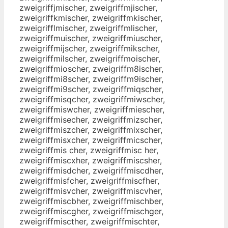
zweigriffjmischer, zweigriffmjischer,
zweigriffkmischer, zweigriffmkischer,
zweigrifflmischer, zweigriffmlischer,
zweigriffmuischer, zweigriffmiuscher,
zweigriffmijscher, zweigriffmikscher,
zweigriffmilscher, zweigriffmoischer,
zweigriffmioscher, zweigriffm8ischer,
zweigriffmi8scher, zweigriffm9ischer,
zweigriffmi9scher, zweigriffmiqscher,
zweigriffmisqcher, zweigriffmiwscher,
zweigriffmiswcher, zweigriffmiescher,
zweigriffmisecher, zweigriffmizscher,
zweigriffmiszcher, zweigriffmixscher,
zweigriffmisxcher, zweigriffmicscher,
zweigriffmis cher, zweigriffmisc her,
zweigriffmiscxher, zweigriffmiscsher,
zweigriffmisdcher, zweigriffmiscdher,
zweigriffmisfcher, zweigriffmiscfher,
zweigriffmisvcher, zweigriffmiscvher,
zweigriffmiscbher, zweigriffmischber,
zweigriffmiscgher, zweigriffmischger,
zweigriffmiscther, zweigriffmischter,