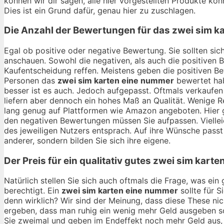
können wir dir sagen, alle hier vorgestellten Produkte kö
Dies ist ein Grund dafür, genau hier zu zuschlagen.
Die Anzahl der Bewertungen für das
zwei sim k
Egal ob positive oder negative Bewertung. Sie sollten si
anschauen. Sowohl die negativen, als auch die positiven 
Kaufentscheidung reffen. Meistens geben die positiven B
Personen das
zwei sim karten eine nummer
bewertet hab
besser ist es auch. Jedoch aufgepasst. Oftmals verkaufen
liefern aber dennoch ein hohes Maß an Qualität. Wenige R
lang genug auf Plattformen wie Amazon angeboten. Hier gi
den negativen Bewertungen müssen Sie aufpassen. Vielle
des jeweiligen Nutzers entsprach. Auf ihre Wünsche passt e
anderer, sondern bilden Sie sich ihre eigene.
Der Preis für ein qualitativ gutes
zwei sim karte
Natürlich stellen Sie sich auch oftmals die Frage, was ei
berechtigt. Ein
zwei sim karten eine nummer
sollte für S
denn wirklich? Wir sind der Meinung, dass diese These ni
ergeben, dass man ruhig ein wenig mehr Geld ausgeben sol
Sie zweimal und geben im Endeffekt noch mehr Geld aus, a