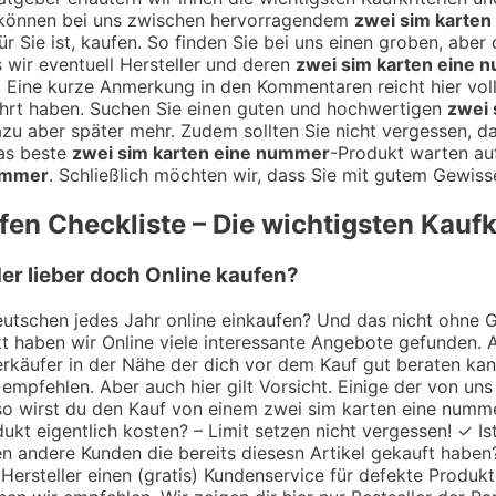
 können bei uns zwischen hervorragendem
zwei sim karte
ür Sie ist, kaufen. So finden Sie bei uns einen groben, abe
s wir eventuell Hersteller und deren
zwei sim karten eine
n. Eine kurze Anmerkung in den Kommentaren reicht hier v
rt haben. Suchen Sie einen guten und hochwertigen
zwei 
azu aber später mehr. Zudem sollten Sie nicht vergessen, d
das beste
zwei sim karten eine nummer
-Produkt warten au
nummer
. Schließlich möchten wir, dass Sie mit gutem Gewiss
en Checkliste – Die wichtigsten Kaufk
er lieber doch Online kaufen?
utschen jedes Jahr online einkaufen? Und das nicht ohne Gru
 haben wir Online viele interessante Angebote gefunden. A
 Verkäufer in der Nähe der dich vor dem Kauf gut beraten k
empfehlen. Aber auch hier gilt Vorsicht. Einige der von uns
 so wirst du den Kauf von einem zwei sim karten eine numme
kt eigentlich kosten? – Limit setzen nicht vergessen! ✓ Ist
n andere Kunden die bereits diesesn Artikel gekauft haben
Hersteller einen (gratis) Kundenservice für defekte Produk