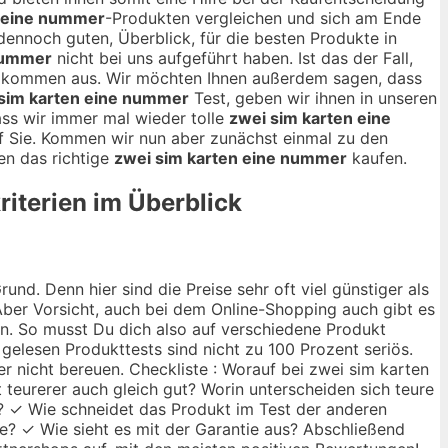
n eine nummer
-Produkten vergleichen und sich am Ende
r dennoch guten, Überblick, für die besten Produkte in
 nummer
nicht bei uns aufgeführt haben. Ist das der Fall,
ollkommen aus. Wir möchten Ihnen außerdem sagen, dass
sim karten eine nummer
Test, geben wir ihnen in unseren
ass wir immer mal wieder tolle
zwei sim karten eine
f Sie. Kommen wir nun aber zunächst einmal zu den
en das richtige
zwei sim karten eine nummer
kaufen.
riterien im Überblick
nd. Denn hier sind die Preise sehr oft viel günstiger als
ber Vorsicht, auch bei dem Online-Shopping auch gibt es
ann. So musst Du dich also auf verschiedene Produkt
 gelesen Produkttests sind nicht zu 100 Prozent seriös.
r nicht bereuen. Checkliste : Worauf bei zwei sim karten
 teurerer auch gleich gut? Worin unterscheiden sich teure
? ✓ Wie schneidet das Produkt im Test der anderen
te? ✓ Wie sieht es mit der Garantie aus? Abschließend