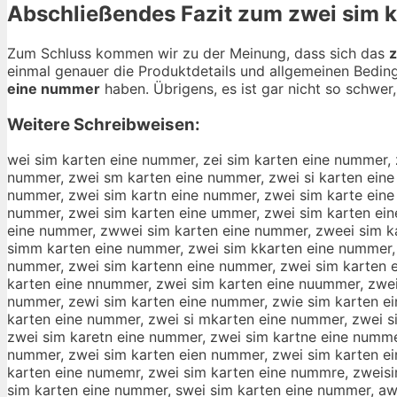
Abschließendes Fazit zum
zwei sim 
Zum Schluss kommen wir zu der Meinung, dass sich das
z
einmal genauer die Produktdetails und allgemeinen Bedin
eine nummer
haben. Übrigens, es ist gar nicht so schwer,
Weitere Schreibweisen:
wei sim karten eine nummer, zei sim karten eine nummer, zwi sim karten eine nummer, zwe sim karten eine nummer, zwei sim karten eine nummer, zwei im karten eine nummer, zwei sm karten eine nummer, zwei si karten eine nummer, zwei sim arten eine nummer, zwei sim krten eine nummer, zwei sim katen eine nummer, zwei sim karen eine nummer, zwei sim kartn eine nummer, zwei sim karte eine nummer, zwei sim karten ine nummer, zwei sim karten ene nummer, zwei sim karten eie nummer, zwei sim karten ein nummer, zwei sim karten eine ummer, zwei sim karten eine nmmer, zwei sim karten eine numer, zwei sim karten eine nummr, zwei sim karten eine numme, zzwei sim karten eine nummer, zwwei sim karten eine nummer, zweei sim karten eine nummer, zweii sim karten eine nummer, zwei ssim karten eine nummer, zwei siim karten eine nummer, zwei simm karten eine nummer, zwei sim kkarten eine nummer, zwei sim kaarten eine nummer, zwei sim karrten eine nummer, zwei sim kartten eine nummer, zwei sim karteen eine nummer, zwei sim kartenn eine nummer, zwei sim karten eeine nummer, zwei sim karten eiine nummer, zwei sim karten einne nummer, zwei sim karten einee nummer, zwei sim karten eine nnummer, zwei sim karten eine nuummer, zwei sim karten eine nummmer, zwei sim karten eine nummeer, zwei sim karten eine nummerr, wzei sim karten eine nummer, zewi sim karten eine nummer, zwie sim karten eine nummer, zwe isim karten eine nummer, zweis im karten eine nummer, zwei ism karten eine nummer, zwei smi karten eine nummer, zwei si mkarten eine nummer, zwei simk arten eine nummer, zwei sim akrten eine nummer, zwei sim kraten eine nummer, zwei sim katren eine nummer, zwei sim karetn eine nummer, zwei sim kartne eine nummer, zwei sim karte neine nummer, zwei sim kartene ine nummer, zwei sim karten iene nummer, zwei sim karten enie nummer, zwei sim karten eien nummer, zwei sim karten ein enummer, zwei sim karten einen ummer, zwei sim karten eine unmmer, zwei sim karten eine nmumer, zwei sim karten eine numemr, zwei sim karten eine nummre, zweisim karten eine nummer, zwei simkarten eine nummer, zwei sim karteneine nummer, zwei sim karten einenummer, xwei sim karten eine nummer, swei sim karten eine nummer, awei sim karten eine nummer, zqei sim karten eine nummer, zaei sim karten eine nummer, zsei sim karten eine nummer, zdei sim karten eine nummer, zeei sim karten eine nummer, z1ei sim karten eine nummer, z2ei sim karten eine nummer, zwwi sim karten eine nummer, zwsi sim karten eine nummer, zwdi sim karten eine nummer, zwfi sim karten eine nummer, zwri sim karten eine nummer, zw3i sim karten eine nummer, zw4i sim karten eine nummer, zweu sim karten eine nummer, zwej sim karten eine nummer, zwek sim karten eine nummer, zwel sim karten eine nummer, zweo sim karten eine nummer, zwe8 sim karten eine nummer, zwe9 sim karten eine nummer, zwei qim karten eine nummer, zwei wim karten eine nummer, zwei eim karten eine nummer, zwei zim karten eine nummer, zwei xim karten eine nummer, zwei cim karten eine nummer, zwei sum karten eine nummer, zwei sjm karten eine nummer, zwei skm karten eine nummer, zwei slm karten eine nummer, zwei som karten eine nummer, zwei s8m karten eine nummer, zwei s9m karten eine nummer, zwei si karten eine nummer, zwei sin karten eine nummer, zwei sih karten eine nummer, zwei sij karten eine nummer, zwei sik karten eine nummer, zwei sil karten eine nummer, zwei sim uarten eine nummer, zwei sim jarten eine nummer, zwei sim marten eine nummer, zwei s