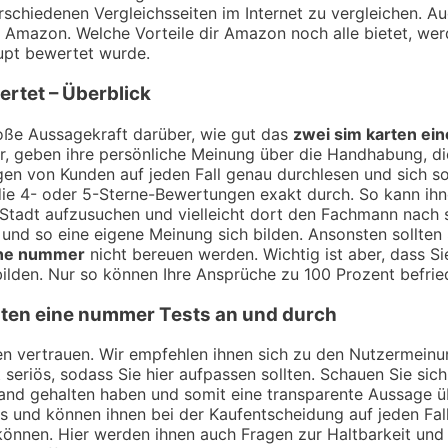
rschiedenen Vergleichsseiten im Internet zu vergleichen. Au
Amazon. Welche Vorteile dir Amazon noch alle bietet, wer
pt bewertet wurde.
rtet – Überblick
ße Aussagekraft darüber, wie gut das
zwei sim karten e
r, geben ihre persönliche Meinung über die Handhabung, die
en von Kunden auf jeden Fall genau durchlesen und sich so
ie 4- oder 5-Sterne-Bewertungen exakt durch. So kann ihnen
r Stadt aufzusuchen und vielleicht dort den Fachmann nach
und so eine eigene Meinung sich bilden. Ansonsten sollten 
ine nummer
nicht bereuen werden. Wichtig ist aber, dass S
lden. Nur so können Ihre Ansprüche zu 100 Prozent befrie
rten eine nummer
Tests an und durch
ngen vertrauen. Wir empfehlen ihnen sich zu den Nutzermei
t seriös, sodass Sie hier aufpassen sollten. Schauen Sie si
Hand gehalten haben und somit eine transparente Aussage 
ös und können ihnen bei der Kaufentscheidung auf jeden Fall
können. Hier werden ihnen auch Fragen zur Haltbarkeit un