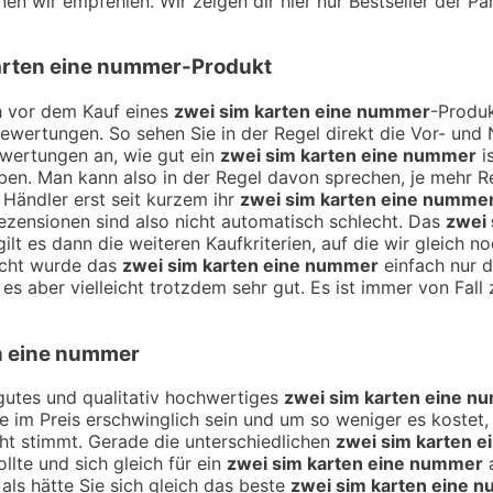
nnen wir empfehlen. Wir zeigen dir hier nur Bestseller der 
arten eine nummer
-Produkt
ch vor dem Kauf eines
zwei sim karten eine nummer
-Produk
Bewertungen. So sehen Sie in der Regel direkt die Vor- un
ewertungen an, wie gut ein
zwei sim karten eine nummer
is
en. Man kann also in der Regel davon sprechen, je mehr 
 Händler erst seit kurzem ihr
zwei sim karten eine numme
ezensionen sind also nicht automatisch schlecht. Das
zwei
lt es dann die weiteren Kaufkriterien, auf die wir gleich 
icht wurde das
zwei sim karten eine nummer
einfach nur d
s aber vielleicht trotzdem sehr gut. Es ist immer von Fall 
n eine nummer
n gutes und qualitativ hochwertiges
zwei sim karten eine n
ie im Preis erschwinglich sein und um so weniger es kostet,
cht stimmt. Gerade die unterschiedlichen
zwei sim karten 
lte und sich gleich für ein
zwei sim karten eine nummer
a
ls hätte Sie sich gleich das beste
zwei sim karten eine 