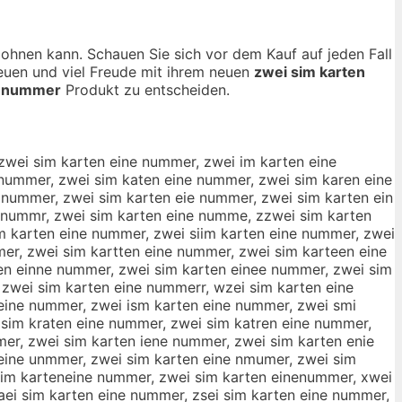
 lohnen kann. Schauen Sie sich vor dem Kauf auf jeden Fall
reuen und viel Freude mit ihrem neuen
zwei sim karten
e nummer
Produkt zu entscheiden.
nummer, zweri sim karten eine nummer, zw3ei sim karten eine nummer, zwe3i sim karten eine nummer, zw4ei sim karten eine nummer, zwe4i sim karten eine nummer, zweui sim karten eine nummer, zweiu sim karten eine nummer, zweji sim karten eine nummer, zweij sim karten eine nummer, zweki sim karten eine nummer, zweik sim karten eine nummer, zweli sim karten eine nummer, zweil sim karten eine nummer, zweoi sim karten eine nummer, zweio sim karten eine nummer, zwe8i sim karten eine nummer, zwei8 sim karten eine nummer, zwe9i sim karten eine nummer, zwei9 sim karten eine nummer, zwei qsim karten eine nummer, zwei sqim karten eine nummer, zwei wsim karten eine nummer, zwei swim karten eine nummer, zwei esim karten eine nummer, zwei seim karten eine nummer, zwei zsim karten eine nummer, zwei szim karten eine nummer, zwei xsim karten eine nummer, zwei sxim karten eine nummer, zwei csim karten eine nummer, zwei scim karten eine nummer, zwei suim karten eine nummer, zwei sium karten eine nummer, zwei sjim karten eine nummer, zwei sijm karten eine nummer, zwei skim karten eine nummer, zwei sikm karten eine nummer, zwei slim karten eine nummer, zwei silm karten eine nummer, zwei soim karten eine nummer, zwei siom karten eine nummer, zwei s8im karten eine nummer, zwei si8m karten eine nummer, zwei s9im karten eine nummer, zwei si9m karten eine nummer, zwei si m karten eine nummer, zwei sim karten eine nummer, zwei sinm karten eine nummer, zwei simn karten eine nummer, zwei sihm karten eine nummer, zwei simh karten eine nummer, zwei simj karten eine nummer, zwei simk karten eine nummer, zwei siml karten eine nummer, zwei sim ukarten eine nummer, zwei sim kuarten eine nummer, zwei sim jkarten eine nummer, zwei sim kjarten eine nummer, zwei sim mkarten eine nummer, zwei sim kmarten eine nummer, zwei sim lkarten eine nummer, zwei sim klarten eine nummer, zwei sim okarten eine nummer, zwei sim koarten eine nummer, zwei sim kqarten eine nummer, zwei sim kaqrten eine nummer, zwei sim kwarten eine nummer, zwei sim kawrten eine nummer, zwei sim kzarten eine nummer, zwei sim kazrten eine nummer, zwei sim kxarten eine nummer, zwei sim kaxrten eine nummer, zwei sim kaerten eine nummer, zwei sim kareten eine nummer, zwei sim kadrten eine nummer, zwei sim kardten eine nummer, zwei sim kafrten eine nummer, zwei sim karften eine nummer, zwei sim kagrten eine nummer, zwei sim kargten eine nummer, zwei sim katrten eine nummer, zwei sim ka4rten eine nummer, zwei sim kar4ten eine nummer, zwei sim ka5rten eine nummer, zwei sim kar5ten eine nummer, zwei sim kartren eine nummer, zwei sim kartfen eine nummer, zwei sim kartgen eine nummer, zwei sim karhten eine nummer, zwei sim karthen eine nummer, zwei sim karyten eine nummer, zwei sim kartyen eine nummer, zwei sim kart5en eine nummer, zwei sim kar6ten eine nummer, zwei sim kart6en eine nummer, zwei sim kartwen eine nummer, zwei sim kartewn eine nummer, zwei sim kartsen eine nummer, zwei sim kartesn eine