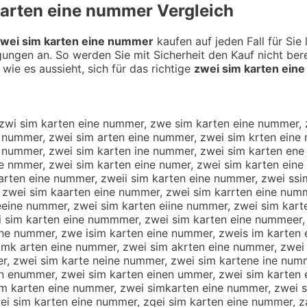
karten eine nummer
Vergleich
wei sim karten eine nummer
kaufen auf jeden Fall für Sie
gungen an. So werden Sie mit Sicherheit den Kauf nicht be
 wie es aussieht, sich für das richtige
zwei sim karten ein
im larten eine nummer, zwei sim oarten eine nummer, zwei sim kqrten eine nummer, zwei sim kwrten eine nummer, zwei sim kzrten eine nummer, zwei sim kxrten eine nummer, zwei sim kaeten eine nummer, zwei sim kadten eine nummer, zwei sim kaften eine nummer, zwei sim kagten eine nummer, zwei sim katten eine nummer, zwei sim ka4ten eine nummer, zwei sim ka5ten eine nummer, zwei sim karren eine nummer, zwei sim karfen eine nummer, zwei sim kargen eine nummer, zwei sim karhen eine nummer, zwei sim karyen eine nummer, zwei sim kar5en eine nummer, zwei sim kar6en eine nummer, zwei sim kartwn eine nummer, zwei sim kartsn eine nummer, zwei sim kartdn eine nummer, zwei sim kartfn eine nummer, zwei sim kartrn eine nummer, zwei sim kart3n eine nummer, zwei sim kart4n eine nummer, zwei sim karte eine nummer, zwei sim karteb eine nummer, zwei sim karteg eine nummer, zwei sim karteh eine nummer, zwei sim kartej eine nummer, zwei sim kartem eine nummer, zwei sim karten wine nummer, zwei sim karten sine nummer, zwei sim karten dine nummer, zwei sim karten fine nummer, zwei sim karten rine nummer, zwei sim karten 3ine nummer, zwei sim karten 4ine nummer, zwei sim karten eune nummer, zwei sim karten ejne nummer, zwei sim karten ekne nummer, zwei sim karten elne nummer, zwei sim karten eone nummer, zwei sim karten e8ne nummer, zwei sim karten e9ne nummer, zwei sim karten ei e nummer, zwei sim karten eibe nummer, zwei sim karten eige nummer, zwei sim karten eihe nummer, zwei sim karten eije nummer, zwei sim karten eime nummer, zwei sim karten einw nummer, zwei sim karten eins nummer, zwei sim karten eind nummer, zwei sim karten einf nummer, zwei sim karten einr nummer, zwei sim karten ein3 nummer, zwei sim karten ein4 nummer, zwei sim karten eine ummer, zwei sim karten eine bummer, zwei sim karten eine gummer, zwei sim karten eine hummer, zwei sim karten eine jummer, zwei sim karten eine mummer, zwei sim karten eine nymmer, zwei sim karten eine nhmmer, zwei sim karten eine njmmer, zwei sim karten eine nkmmer, zwei sim karten eine nimmer, zwei sim karten eine n7mmer, zwei sim karten eine n8mmer, zwei sim karten eine nu mer, zwei sim karten eine nunmer, zwei sim karten eine nuhmer, zwei sim karten eine nujmer, zwei sim karten eine nukmer, zwei sim karten eine nulmer, zwei sim karten eine num er, zwei sim karten eine numner, zwei sim karten eine numher, zwei sim karten eine numjer, zwei sim karten eine numker, zwei sim karten eine numler, zwei sim karten eine nummwr, zwei sim karten eine nummsr, zwei sim karten eine nummdr, zwei sim karten eine nummfr, zwei sim karten eine nummrr, zwei sim karten eine numm3r, zwei sim karten eine numm4r, zwei sim karten eine nummee, zwei sim karten eine nummed, zwei sim karten eine nummef, zwei sim karten eine nummeg, zwei sim karten eine nummet, zwei sim karten eine numme4, zwei sim karten eine numme5, xzwei sim karten eine nummer, zxwei sim karten eine nummer, szwei sim karten eine nummer, zswei sim karten eine nummer, azwei sim karten eine nummer, zawei sim karten eine nummer, zqwei sim karten eine nummer, zwqei sim karten eine nummer, zwaei sim karten eine nummer, zwsei sim karten eine nummer, zdwei sim karten eine nummer, zwdei sim karten eine nummer, zewei sim karten eine nummer, z1wei sim karten eine nummer, zw1ei sim karten eine nummer, z2wei sim karten eine nummer, zw2ei sim karten eine nummer, zwewi sim karten eine nummer, zwesi sim karten eine nummer, zwedi sim karten eine nummer, zwfei sim karten eine nummer, zwefi sim karten eine nummer, zwrei sim karten eine 