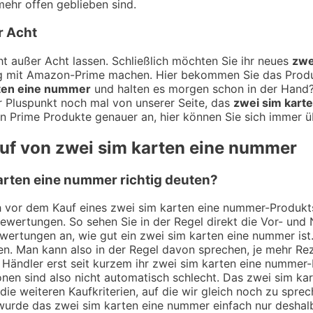
ehr offen geblieben sind.
r Acht
t außer Acht lassen. Schließlich möchten Sie ihr neues
zwe
ung mit Amazon-Prime machen. Hier bekommen Sie das Prod
rten eine nummer
und halten es morgen schon in der Hand?
er Pluspunkt noch mal von unserer Seite, das
zwei sim kart
en Prime Produkte genauer an, hier können Sie sich immer ü
auf von zwei sim karten eine nummer
rten eine nummer richtig deuten?
ch vor dem Kauf eines zwei sim karten eine nummer-Produkt
Bewertungen. So sehen Sie in der Regel direkt die Vor- un
ertungen an, wie gut ein zwei sim karten eine nummer ist. 
. Man kann also in der Regel davon sprechen, je mehr Rez
 Händler erst seit kurzem ihr zwei sim karten eine nummer
en sind also nicht automatisch schlecht. Das zwei sim kar
ie weiteren Kaufkriterien, auf die wir gleich noch zu spre
wurde das zwei sim karten eine nummer einfach nur deshalb