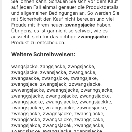
Sie lohnen kann. Schauen Sie sich vor dem Kauf
auf jeden Fall einmal genauer die Produktdetails
und allgemeinen Bedingungen an. So werden Sie
mit Sicherheit den Kauf nicht bereuen und viel
Freude mit ihrem neuen
zwangsjacke
haben.
Übrigens, es ist gar nicht so schwer, wie es
aussieht, sich für das richtige
zwangsjacke
Produkt zu entscheiden.
Weitere Schreibweisen:
wangsjacke, zangsjacke, zwngsjacke,
zwagsjacke, zwansjacke, zwangjacke,
zwangsacke, zwangsjcke, zwangsjake,
zwangsjace, zwangsjack, zzwangsjacke,
zwwangsjacke, zwaangsjacke, zwanngsjacke,
zwanggsjacke, zwangssjacke, zwangsjjacke,
zwangsjaacke, zwangsjaccke, zwangsjackke,
zwangsjackee, wzangsjacke, zawngsjacke,
zwnagsjacke, zwagnsjacke, zwansgjacke,
zwangjsacke, zwangsajcke, zwangsjcake,
zwangsjakce, zwangsjacek, xwangsjacke,
swangsjacke, awangsjacke, zqangsjacke,