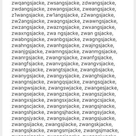
zwqangsjacke, zwsangsjacke, zdwangsjacke,
zwdangsjacke, zewangsjacke, zweangsjacke,
z1wangsjacke, zw1angsjacke, z2wangsjacke,
zw2angsjacke, zwaqngsjacke, zwawngsjacke,
zwzangsjacke, zwazngsjacke, zwxangsjacke,
zwaxngsjacke, zwa ngsjacke, zwan gsjacke,
zwabngsjacke, zwanbgsjacke, zwagngsjacke,
zwahngsjacke, zwanhgsjacke, zwajngsjacke,
zwanjgsjacke, zwamngsjacke, zwanmgsjacke,
zwanrgsjacke, zwangrsjacke, zwanfgsjacke,
zwangfsjacke, zwanvgsjacke, zwangvsjacke,
zwantgsjacke, zwangtsjacke, zwangbsjacke,
zwanygsjacke, zwangysjacke, zwanghsjacke,
zwangnsjacke, zwangqsjacke, zwangsqjacke,
zwangwsjacke, zwangswjacke, zwangesjacke,
zwangsejacke, zwangzsjacke, zwangszjacke,
zwangxsjacke, zwangsxjacke, zwangcsjacke,
zwangscjacke, zwangsnjacke, zwangsjnacke,
zwangshjacke, zwangsjhacke, zwangsyjacke,
zwangsjyacke, zwangsujacke, zwangsjuacke,
zwangsijacke, zwangsjiacke, zwangskjacke,
zwangsjkacke, zwangsmjacke, zwangsjmacke,