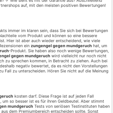
te? ✓ Wie sieht es mit der Garantie aus? Abschließend
Partnershops auf, mit den meisten positiven Bewertungen!
kts immer im klaren sein, dass Sie sich bei Bewertungen
d Nachteile vom Produkt und können so eine bessere
ist. Hier ist aber auch wieder entscheidend, wie viele
 Rezensionen ein
zungengel gegen mundgeruch
hat, um
ruch
-Produkt. Sie haben also noch wenige Bewertungen,
engel gegen mundgeruch
wird vielleicht nur noch nicht
noch zu sprechen kommen, in Betracht zu ziehen. Auch bei
deshalb negativ bewertet, da es nicht den Vorstellungen
zu Fall zu unterscheiden. Hören Sie nicht auf die Meinung
geruch
kosten darf. Diese Frage ist auf jeden Fall
, um so besser ist es für ihren Geldbeutel. Aber stimmt
egen mundgeruch
Tests von seriösen Testinstituten haben
aus dem Premiumbereich entscheiden sollte. Sonst