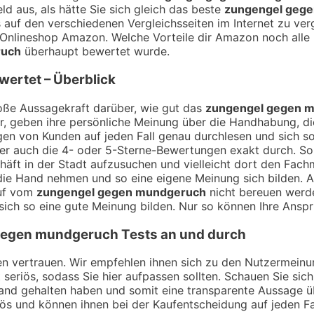
 aus, als hätte Sie sich gleich das beste
zungengel geg
s auf den verschiedenen Vergleichsseiten im Internet zu ver
nlineshop Amazon. Welche Vorteile dir Amazon noch alle 
ruch
überhaupt bewertet wurde.
wertet – Überblick
ße Aussagekraft darüber, wie gut das
zungengel gegen 
r, geben ihre persönliche Meinung über die Handhabung, die
en von Kunden auf jeden Fall genau durchlesen und sich so
r auch die 4- oder 5-Sterne-Bewertungen exakt durch. So ka
häft in der Stadt aufzusuchen und vielleicht dort den Fac
die Hand nehmen und so eine eigene Meinung sich bilden. An
auf vom
zungengel gegen mundgeruch
nicht bereuen werde
ich so eine gute Meinung bilden. Nur so können Ihre Anspr
gegen mundgeruch
Tests an und durch
ngen vertrauen. Wir empfehlen ihnen sich zu den Nutzermei
t seriös, sodass Sie hier aufpassen sollten. Schauen Sie si
Hand gehalten haben und somit eine transparente Aussage 
iös und können ihnen bei der Kaufentscheidung auf jeden Fa