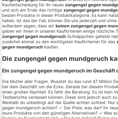
Kaufentscheidung für ihr neues
zungengel gegen mundg
und sich am Ende das richtige
zungengel gegen mundge
besten Produkte in dieser Produktkategorie. Es kann natür
haben. Ist das der Fall, können Sie uns jederzeit und oh
außerdem sagen, dass wir
keinen zungengel gegen mun
geben wir ihnen in unseren Kaufkriterien einige nützliche
zungengel gegen mundgeruch
Schnäppchen gelistet hab
zunächst einmal zu den wichtigsten Kaufkriterien für das
gegen mundgeruch
kaufen.
Die
zungengel gegen mundgeruch
kau
Ein zungengel gegen mundgeruch im Geschäft o
Die Mutter aller Fragen. Wusstet du das rund 47 Million De
bei dem Geschäft um die Ecke. Gerade bei diesem Produkt
einen großen Nachteil. Es fehlt die Beratung. Es ist kein
Testberichte verlassen können. Diese sind jedoch auch zu 
Weshalb du unbedingt auf die Quelle achten solltest. Nu
gegen mundgeruch achten? ✓ Der Preis: was darf ihr neues 
teure Produkte von den günstigen Alternativen? ✓ Was sc