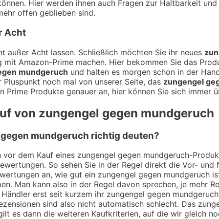
können. Hier werden ihnen auch Fragen zur Haltbarkeit un
ehr offen geblieben sind.
r Acht
t außer Acht lassen. Schließlich möchten Sie ihr neues
zun
ung mit Amazon-Prime machen. Hier bekommen Sie das Prod
egen mundgeruch
und halten es morgen schon in der Hand
er Pluspunkt noch mal von unserer Seite, das
zungengel ge
en Prime Produkte genauer an, hier können Sie sich immer ü
Kauf von zungengel gegen mundgeruch
 gegen mundgeruch richtig deuten?
ich vor dem Kauf eines zungengel gegen mundgeruch-Produkt
Bewertungen. So sehen Sie in der Regel direkt die Vor- un
wertungen an, wie gut ein zungengel gegen mundgeruch ist.
n. Man kann also in der Regel davon sprechen, je mehr R
n Händler erst seit kurzem ihr zungengel gegen mundgeruc
ezensionen sind also nicht automatisch schlecht. Das zung
lt es dann die weiteren Kaufkriterien, auf die wir gleich 