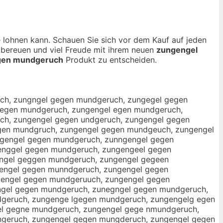
ie lohnen kann. Schauen Sie sich vor dem Kauf auf jeden
t bereuen und viel Freude mit ihrem neuen
zungengel
gen mundgeruch
Produkt zu entscheiden.
 gegen mundgeruch, zkungengel gegen mundgeruch, zukngengel gegen mundgeruch, ziungengel gegen mundgeruch, zuingengel gegen mundgeruch, z7ungengel gegen mundgeruch, zu7ngengel gegen mundgeruch, z8ungengel gegen mundgeruch, zu8ngengel gegen mundgeruch, zu ngengel gegen mundgeruch, zun gengel gegen mundgeruch, zubngengel gegen mundgeruch, zunbgengel gegen mundgeruch, zugngengel gegen mundgeruch, zunhgengel gegen mundgeruch, zunjgengel gegen mundgeruch, zumngengel gegen mundgeruch, zunmgengel gegen mundgeruch, zunrgengel gegen mundgeruch, zungrengel gegen mundgeruch, zunfgengel gegen mundgeruch, zungfengel gegen mundgeruch, zunvgengel gegen mundgeruch, zungvengel gegen mundgeruch, zuntgengel gegen mundgeruch, zungtengel gegen mundgeruch, zungbengel gegen mundgeruch, zunygengel gegen mundgeruch, zungyengel gegen mundgeruch, zunghengel gegen mundgeruch, zungnengel gegen mundgeruch, zungwengel gegen mundgeruch, zungewngel gegen mundgeruch, zungsengel gegen mundgeruch, zungesngel gegen mundgeruch, zungdengel gegen mundgeruch, zungedngel gegen mundgeruch, zungefngel gegen mundgeruch, zungerngel gegen mundgeruch, zung3engel gegen mundgeruch, zunge3ngel gegen mundgeruch, zung4engel gegen mundgeruch, zunge4ngel gegen mundgeruch, zunge ngel gegen mundgeruch, zungen gel gegen mundgeruch, zungebngel gegen mundgeruch, zungenbgel gegen mundgeruch, zungegngel gegen mundgeruch, zungehngel gegen mundgeruch, zungenhgel gegen mundgeruch, zungejngel gegen mundgeruch, zungenjgel gegen mundgeruch, zungemngel gegen mundgeruch, zungenmgel gegen mundgeruch, zungenrgel gegen mundgeruch, zungengrel gegen mundgeruch, zungenfgel gegen mundgeruch, zungengfel gegen mundgeruch, zungenvgel gegen mundgeruch, zungengvel gegen mundgeruch, zungentgel gegen mundgeruch, zungengtel gegen mundgeruch, zungengbel gegen mundgeruch, zungenygel gegen mundgeruch, zungengyel gegen mundgeruch, zungenghel gegen mundgeruch, zungengnel gegen mundgeruch, zungengwel gegen mundgeruch, zungengewl gegen mundgeruch, zungengsel gegen mundgeruch, zungengesl gegen mundgeruch, zungengdel gegen mundgeruch, zungengedl gegen mundgeruch, zungengefl gegen mundgeruch, zungengerl gegen mundgeruch, zungeng3el gegen mundgeruch, zungenge3l gegen mundgeruch, zungeng4el gegen mundgeruch, zungenge4l gegen mundgeruch, zungengepl gegen mundgeruch, zungengelp gegen mundgeruch, zungengeol gegen mundgeruch, zungengelo gegen mundgeruch, zungengeil gegen mundgeruch, zungengeli gegen mundgeruch, zungengekl gegen mundgeruch, zungengelk gegen mundgeruch, zungengeml gegen mundgeruch, zungengelm gegen mundgeruch, zungengel rgegen mundgeruch, zungengel gregen mundgeruch, zungengel fgegen mundgeruch, zungengel gfegen mundgeruch, zungengel vgegen mundgeruch, zungengel gvegen mundgeruch, zungengel tgegen mundgeruch, zungengel gtegen mundgeruch, zungengel bgegen mundgeruch, zungengel gbegen mundgeruch, zungengel ygegen mundgeruch, zungengel gyegen mundgeruch, zungengel hgegen mundgeruch, zungengel ghegen mundgeruch, zun