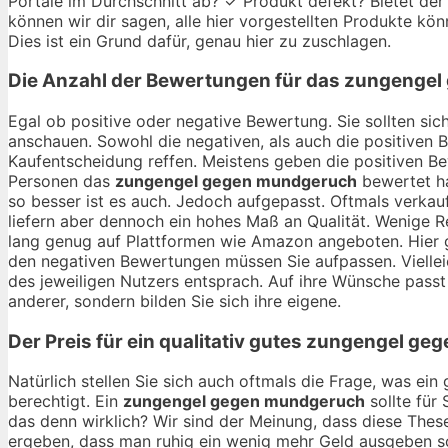
Portale im Durchschnitt ab? ✓ Produkt defekt? Bietet der 
können wir dir sagen, alle hier vorgestellten Produkte kö
Dies ist ein Grund dafür, genau hier zu zuschlagen.
Die Anzahl der Bewertungen für das
zungengel
Egal ob positive oder negative Bewertung. Sie sollten si
anschauen. Sowohl die negativen, als auch die positiven 
Kaufentscheidung reffen. Meistens geben die positiven B
Personen das
zungengel gegen mundgeruch
bewertet ha
so besser ist es auch. Jedoch aufgepasst. Oftmals verkau
liefern aber dennoch ein hohes Maß an Qualität. Wenige R
lang genug auf Plattformen wie Amazon angeboten. Hier gi
den negativen Bewertungen müssen Sie aufpassen. Vielle
des jeweiligen Nutzers entsprach. Auf ihre Wünsche passt e
anderer, sondern bilden Sie sich ihre eigene.
Der Preis für ein qualitativ gutes
zungengel geg
Natürlich stellen Sie sich auch oftmals die Frage, was ei
berechtigt. Ein
zungengel gegen mundgeruch
sollte für
das denn wirklich? Wir sind der Meinung, dass diese Thes
ergeben, dass man ruhig ein wenig mehr Geld ausgeben sol