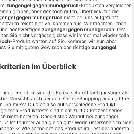
dem
zungengel gegen mundgeruch
-Produkten vergleichen
s einen groben, aber dennoch guten, Überblick, für die
gengel gegen mundgeruch
nicht bei uns aufgeführt
mentaren reicht hier vollkommen aus. Wir möchten Ihnen
 und hochwertigen
zungengel gegen mundgeruch
Test,
ten Sie nicht vergessen, dass wir immer mal wieder tolle
ruch
-Produkt warten auf Sie. Kommen wir nun aber
dass Sie mit gutem Gewissen das richtige
zungengel
kriterien im Überblick
nd. Denn hier sind die Preise sehr oft viel günstiger als
ber Vorsicht, auch bei dem Online-Shopping auch gibt es
ann. So musst Du dich also auf verschiedene Produkt
 gelesen Produkttests sind nicht zu 100 Prozent seriös.
ch nicht bereuen. Checkliste : Worauf bei zungengel
 ✓ Ist teurerer auch gleich gut? Worin unterscheiden sich
 haben? ✓ Wie schneidet das Produkt im Test der anderen