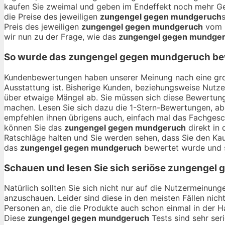
kaufen Sie zweimal und geben im Endeffekt noch mehr Geld
die Preise des jeweiligen
zungengel gegen mundgeruch
Preis des jeweiligen
zungengel gegen mundgeruch
vom O
wir nun zu der Frage, wie das
zungengel gegen mundge
So wurde das
zungengel gegen mundgeruch
be
Kundenbewertungen haben unserer Meinung nach eine gro
Ausstattung ist. Bisherige Kunden, beziehungsweise Nutze
über etwaige Mängel ab. Sie müssen sich diese Bewertung
machen. Lesen Sie sich dazu die 1-Stern-Bewertungen, abe
empfehlen ihnen übrigens auch, einfach mal das Fachgesc
können Sie das
zungengel gegen mundgeruch
direkt in 
Ratschläge halten und Sie werden sehen, dass Sie den K
das
zungengel gegen mundgeruch
bewertet wurde und s
Schauen und lesen Sie sich seriöse
zungengel 
Natürlich sollten Sie sich nicht nur auf die Nutzermeinu
anzuschauen. Leider sind diese in den meisten Fällen nich
Personen an, die die Produkte auch schon einmal in der 
Diese
zungengel gegen mundgeruch
Tests sind sehr ser