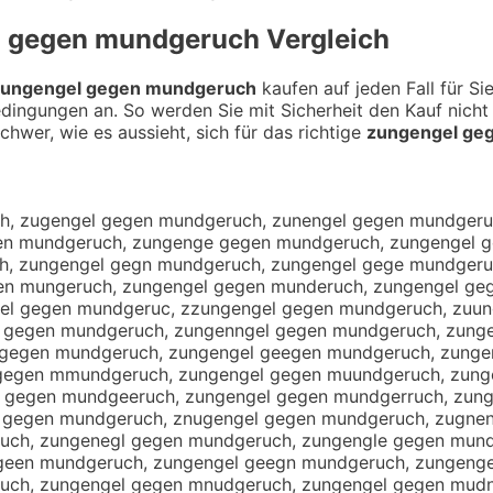
l gegen mundgeruch
Vergleich
zungengel gegen mundgeruch
kaufen auf jeden Fall für S
edingungen an. So werden Sie mit Sicherheit den Kauf nich
chwer, wie es aussieht, sich für das richtige
zungengel ge
fl gegen mundgeruch, zungengrl gegen mundgeruch, zungeng3l gegen mundgeruch, zungeng4l gegen mundgeruch, zungengep gegen mundgeruch, zungengeo gegen mundgeruch, zungengei gegen mundgeruch, zungengek gegen mundgeruch, zungengem gegen mundgeruch, zungengel regen mundgeruch, zungengel fegen mundgeruch, zungengel vegen mundgeruch, zungengel tegen mundgeruch, zungengel begen mundgeruch, zungengel yegen mundgeruch, zungengel hegen mundgeruch, zungengel negen mundgeruch, zungengel gwgen mundgeruch, zungengel gsgen mundgeruch, zungengel gdgen mundgeruch, zungengel gfgen mundgeruch, zungengel grgen mundgeruch, zungengel g3gen mundgeruch, zungengel g4gen mundgeruch, zungengel geren mundgeruch, zungengel gefen mundgeruch, zungengel geven mundgeruch, zungengel geten mundgeruch, zungengel geben mundgeruch, zungengel geyen mundgeruch, zungengel gehen mundgeruch, zungengel genen mundgeruch, zungengel gegwn mundgeruch, zungengel gegsn mundgeruch, zungengel gegdn mundgeruch, zungengel gegfn mundgeruch, zungengel gegrn mundgeruch, zungengel geg3n mundgeruch, zungengel geg4n mundgeruch, zungengel gege mundgeruch, zungengel gegeb mundgeruch, zungengel gegeg mundgeruch, zungengel gegeh mundgeruch, zungengel gegej mundgeruch, zungengel gegem mundgeruch, zungengel gegen undgeruch, zungengel gegen nundgeruch, zungengel gegen hundgeruch, zungengel gegen jundgeruch, zungengel gegen kundgeruch, zungengel gegen lundgeruch, zungengel gegen myndgeruch, zungengel gegen mhndgeruch, zungengel gegen mjndgeruch, zungengel gegen mkndgeruch, zungengel gegen mindgeruch, zungengel gegen m7ndgeruch, zungengel gegen m8ndgeruch, zungengel gegen mu dgeruch, zungengel gegen mubdgeruch, zungengel gegen mugdgeruch, zungengel gegen muhdgeruch, zungengel gegen mujdgeruch, zungengel gegen mumdgeruch, zungengel gegen munxgeruch, zungengel gegen munsgeruch, zungengel gegen munwgeruch, zungengel gegen munegeruch, zungengel gegen munrgeruch, zungengel gegen munfgeruch, zungengel gegen munvgeruch, zungengel gegen muncgeruch, zungengel gegen mundreruch, zungengel gegen mundferuch, zungengel gegen mundveruch, zungengel gegen mundteruch, zungengel gegen mundberuch, zungengel gegen mundyeruch, zungengel gegen mundheruch, zungengel gegen mundneruch, zungengel gegen mundgwruch, zungengel gegen mundgsruch, zungengel gegen mundgdruch, zungengel gegen mundgfruch, zungengel gegen mundgrruch, zungengel gegen mundg3ruch, zungengel gegen mundg4ruch, zungengel gegen mundgeeuch, zungengel gegen mundgeduch, zungengel gegen mundgefuch, zungengel gegen mundgeguch, zungengel gegen mundgetuch, zungengel gegen mundge4uch, zungengel gegen mundge5uch, zungengel gegen mundgerych, zungengel gegen mundgerhch, zungengel gegen mundgerjch, zungengel gegen mundgerkch, zungengel gegen mundgerich, zungengel gegen mundger7ch, zungengel gegen mundger8ch, zungengel gegen mundgeru h, zungengel gegen mundgeruxh, zungengel gegen mundgerush, zungengel gegen mundgerudh, zungengel gegen mundgerufh, zungengel gegen mundgeruvh, zungengel gegen mundgerucb, zungengel gegen mundgerucg, zungengel gegen mundgeruct, zungengel gegen mundgerucy, zungengel gegen mundgerucu, zungengel gegen mundgerucj, zungengel gegen mundgerucm, zungengel gegen mundgerucn, xzungengel gegen mundgeruch, zxungengel gegen mundgeruch, szungengel gegen mundgeruch, zsungengel gegen mundgeruch, azungengel gegen mundgeruch, zaungengel gegen mundgeruch, zyungengel gegen mundgeruch, zuyngengel gegen mundgeruch, zhungengel gegen mundgeruch, zuhngengel gegen mundgeruch, zjungengel gegen mundgeruch, zujngengel