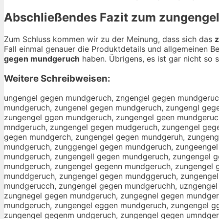
Abschließendes Fazit zum
zungenge
Zum Schluss kommen wir zu der Meinung, dass sich das
Fall einmal genauer die Produktdetails und allgemeinen B
gegen mundgeruch
haben. Übrigens, es ist gar nicht so s
Weitere Schreibweisen:
ungengel gegen mundgeruch, zngengel gegen mundgeruch, zugengel gegen mundgeruch, zunengel gegen mundgeruch, zungngel gegen mundgeruch, zungegel gegen mundgeruch, zungenel gegen mundgeruch, zungengl gegen mundgeruch, zungenge gegen mundgeruch, zungengel gegen mundgeruch, zungengel egen mundgeruch, zungengel ggen mundgeruch, zungengel geen mundgeruch, zungengel gegn mundgeruch, zungengel gege mundgeruch, zungengel gegen undgeruch, zungengel gegen mndgeruch, zungengel gegen mudgeruch, zungengel gegen mungeruch, zungengel gegen munderuch, zungengel gegen mundgruch, zungengel gegen mundgeuch, zungengel gegen mundgerch, zungengel gegen mundgeruh, zungengel gegen mundgeruc, zzungengel gegen mundgeruch, zuungengel gegen mundgeruch, zunngengel gegen mundgeruch, zunggengel gegen mundgeruch, zungeengel gegen mundgeruch, zungenngel gegen mundgeruch, zungenggel gegen mundgeruch, zungengeel gegen mundgeruch, zungengell gegen mundgeruch, zungengel ggegen mundgeruch, zungengel geegen mundgeruch, zungengel geggen mundgeruch, zungengel gegeen mundgeruch, zungengel gegenn mundgeruch, zungengel gegen mmundgeruch, zungengel gegen muundgeruch, zungengel gegen munndgeruch, zungengel gegen munddgeruch, zungengel gegen mundggeruch, zungengel gegen mundgeeruch, zungengel gegen mundgerruch, zungengel gegen mundgeruuch, zungengel gegen mundgerucch, zungengel gegen mundgeruchh, uzngengel gegen mundgeruch, znugengel gegen mundgeruch, zugnengel gegen mundgeruch, zunegngel gegen mundgeruch, zungnegel gegen mundgeruch, zungegnel gegen mundgeruch, zungenegl gegen mundgeruch, zungengle gegen mundgeruch, zungenge lgegen mundgeruch, zungengelg egen mundgeruch, zungengel eggen mundgeruch, zungengel ggeen mundgeruch, zungengel geegn mundgeruch, zungengel gegne mundgeruch, zungengel gege nmundgeruch, zungengel gegenm undgeruch, zungengel gegen umndgeruch, zungengel gegen mnudgeruch, zungengel gegen mudngeruch, zungengel gegen mungderuch, zungengel gegen mundegruch, zungengel gegen mundgreuch, zungengel gegen mundgeurch, zungengel gegen mundgercuh, zungengel gegen mundgeruhc, zungengelgegen mundgeruch, zungengel gegenmundgeruch, xungengel gegen mundgeruch, sungengel gegen mundgeruch, aungengel gegen mundgeruch, zyngengel gegen mundgeruch, zhngengel gegen mundgeruch, zjngengel gegen mundgeruch, zkngengel gegen mundgeruch, zingengel gegen mundgeruch, z7ngengel gegen mundgeruch, z8ngengel gegen mundgeruch, zu gengel gegen mundgeruch, zubgengel gegen mundgeruch, zuggengel gegen mundgeruch, zuhgengel gegen mundgeruch, zujgengel gegen mundgeruch, zumgengel gegen mundgeruch, zunrengel gegen mundgeruch, zunfengel gegen mundgeruch, zunvengel gegen mundgeruch, zuntengel gegen mundgeruch, zunbengel gegen mundgeruch, zunyengel gegen mundgeruch, zunhengel gegen mundgeruch, zunnengel gegen mundgeruch, zungwngel gegen mundgeruch, zungsngel gegen mundgeruch, zungdngel gegen mundgeruch, zungfngel gegen mundgeruch, zungrngel gegen mundgeruch, zung3ngel gegen mundgeruch, zung4ngel gegen mundgeruch, zunge gel gegen mundgeruch, zungebgel gegen mundgeruch, zungeggel gegen mundgeruch, zungehgel gegen mundgeruch, zungejgel gegen mundgeruch, zungemgel gegen mundgeruch, zungenrel gegen mundgeruch, zungenfel gegen mundgeruch, zungenvel gegen mundgeruch, zungentel gegen mundgeruch, zungenbel gegen mundgeruch, zungenyel gegen mundgeruch, zungenhel gegen mundgeruch, zungennel gegen mundgeruch, zungengwl gegen mundgeruch, zungengsl gegen mundgeruch, zungengdl gegen mundgeruch, zungeng