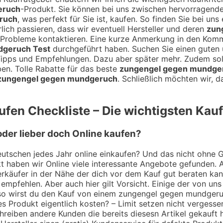
eruch
-Produkt. Sie können bei uns zwischen hervorragen
ruch
, was perfekt für Sie ist, kaufen. So finden Sie bei un
lich passieren, dass wir eventuell Hersteller und deren
zun
ne Probleme kontaktieren. Eine kurze Anmerkung in den Kom
dgeruch Test
durchgeführt haben. Suchen Sie einen guten
 Tipps und Empfehlungen. Dazu aber später mehr. Zudem soll
en. Tolle Rabatte für das beste
zungengel gegen mundge
zungengel gegen mundgeruch
. Schließlich möchten wir, 
fen Checkliste – Die wichtigsten Kauf
der lieber doch Online kaufen?
utschen jedes Jahr online einkaufen? Und das nicht ohne Gru
 haben wir Online viele interessante Angebote gefunden. A
 Verkäufer in der Nähe der dich vor dem Kauf gut beraten k
empfehlen. Aber auch hier gilt Vorsicht. Einige der von uns
r so wirst du den Kauf von einem zungengel gegen mundgeru
Produkt eigentlich kosten? – Limit setzen nicht vergessen!
hreiben andere Kunden die bereits diesesn Artikel gekauft