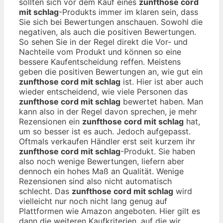
sollten sich vor dem Kauf eines
zunfthose cord
mit schlag
-Produkts immer im klaren sein, dass
Sie sich bei Bewertungen anschauen. Sowohl die
negativen, als auch die positiven Bewertungen.
So sehen Sie in der Regel direkt die Vor- und
Nachteile vom Produkt und können so eine
bessere Kaufentscheidung reffen. Meistens
geben die positiven Bewertungen an, wie gut ein
zunfthose cord mit schlag
ist. Hier ist aber auch
wieder entscheidend, wie viele Personen das
zunfthose cord mit schlag
bewertet haben. Man
kann also in der Regel davon sprechen, je mehr
Rezensionen ein
zunfthose cord mit schlag
hat,
um so besser ist es auch. Jedoch aufgepasst.
Oftmals verkaufen Händler erst seit kurzem ihr
zunfthose cord mit schlag
-Produkt. Sie haben
also noch wenige Bewertungen, liefern aber
dennoch ein hohes Maß an Qualität. Wenige
Rezensionen sind also nicht automatisch
schlecht. Das
zunfthose cord mit schlag
wird
vielleicht nur noch nicht lang genug auf
Plattformen wie Amazon angeboten. Hier gilt es
dann die weiteren Kaufkriterien, auf die wir