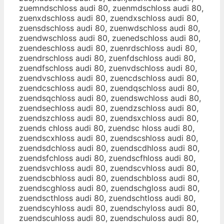
zuemndschloss audi 80, zuenmdschloss audi 80,
zuenxdschloss audi 80, zuendxschloss audi 80,
zuensdschloss audi 80, zuenwdschloss audi 80,
zuendwschloss audi 80, zuenedschloss audi 80,
zuendeschloss audi 80, zuenrdschloss audi 80,
zuendrschloss audi 80, zuenfdschloss audi 80,
zuendfschloss audi 80, zuenvdschloss audi 80,
zuendvschloss audi 80, zuencdschloss audi 80,
zuendcschloss audi 80, zuendqschloss audi 80,
zuendsqchloss audi 80, zuendswchloss audi 80,
zuendsechloss audi 80, zuendzschloss audi 80,
zuendszchloss audi 80, zuendsxchloss audi 80,
zuends chloss audi 80, zuendsc hloss audi 80,
zuendscxhloss audi 80, zuendscshloss audi 80,
zuendsdchloss audi 80, zuendscdhloss audi 80,
zuendsfchloss audi 80, zuendscfhloss audi 80,
zuendsvchloss audi 80, zuendscvhloss audi 80,
zuendscbhloss audi 80, zuendschbloss audi 80,
zuendscghloss audi 80, zuendschgloss audi 80,
zuendscthloss audi 80, zuendschtloss audi 80,
zuendscyhloss audi 80, zuendschyloss audi 80,
zuendscuhloss audi 80, zuendschuloss audi 80,