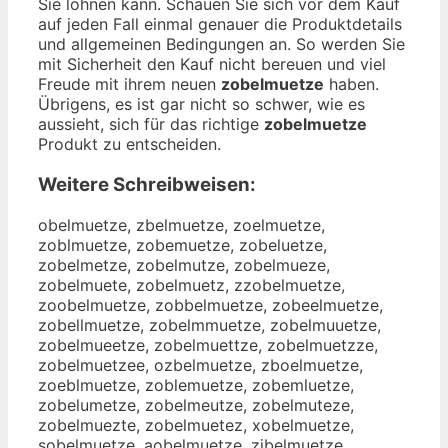
Sie lohnen kann. Schauen Sie sich vor dem Kauf
auf jeden Fall einmal genauer die Produktdetails
und allgemeinen Bedingungen an. So werden Sie
mit Sicherheit den Kauf nicht bereuen und viel
Freude mit ihrem neuen
zobelmuetze
haben.
Übrigens, es ist gar nicht so schwer, wie es
aussieht, sich für das richtige
zobelmuetze
Produkt zu entscheiden.
Weitere Schreibweisen:
obelmuetze, zbelmuetze, zoelmuetze,
zoblmuetze, zobemuetze, zobeluetze,
zobelmetze, zobelmutze, zobelmueze,
zobelmuete, zobelmuetz, zzobelmuetze,
zoobelmuetze, zobbelmuetze, zobeelmuetze,
zobellmuetze, zobelmmuetze, zobelmuuetze,
zobelmueetze, zobelmuettze, zobelmuetzze,
zobelmuetzee, ozbelmuetze, zboelmuetze,
zoeblmuetze, zoblemuetze, zobemluetze,
zobelumetze, zobelmeutze, zobelmuteze,
zobelmuezte, zobelmuetez, xobelmuetze,
sobelmuetze, aobelmuetze, zibelmuetze,