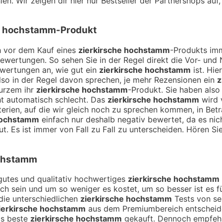
en. Wir zeigen dir hier nur Bestseller der Partnershops auf
e hochstamm
-Produkt
ch vor dem Kauf eines
zierkirsche hochstamm
-Produkts imm
Bewertungen. So sehen Sie in der Regel direkt die Vor- un
ewertungen an, wie gut ein
zierkirsche hochstamm
ist. Hie
so in der Regel davon sprechen, je mehr Rezensionen ein
z
kurzem ihr
zierkirsche hochstamm
-Produkt. Sie haben also
ht automatisch schlecht. Das
zierkirsche hochstamm
wird v
terien, auf die wir gleich noch zu sprechen kommen, in Be
hochstamm
einfach nur deshalb negativ bewertet, da es nic
t. Es ist immer von Fall zu Fall zu unterscheiden. Hören Si
ochstamm
n gutes und qualitativ hochwertiges
zierkirsche hochstamm
lich sein und um so weniger es kostet, um so besser ist es 
die unterschiedlichen
zierkirsche hochstamm
Tests von se
ierkirsche hochstamm
aus dem Premiumbereich entscheide
as beste
zierkirsche hochstamm
gekauft. Dennoch empfehle