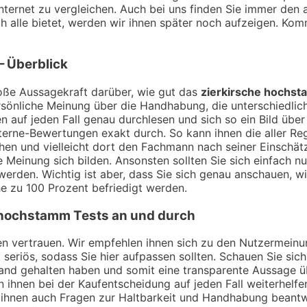
nternet zu vergleichen. Auch bei uns finden Sie immer den a
alle bietet, werden wir ihnen später noch aufzeigen. Kom
– Überblick
ße Aussagekraft darüber, wie gut das
zierkirsche hochs
sönliche Meinung über die Handhabung, die unterschiedlich
 auf jeden Fall genau durchlesen und sich so ein Bild übe
erne-Bewertungen exakt durch. So kann ihnen die aller Reg
chen und vielleicht dort den Fachmann nach seiner Einsch
 Meinung sich bilden. Ansonsten sollten Sie sich einfach n
werden. Wichtig ist aber, dass Sie sich genau anschauen, w
e zu 100 Prozent befriedigt werden.
 hochstamm
Tests an und durch
ngen vertrauen. Wir empfehlen ihnen sich zu den Nutzermei
t seriös, sodass Sie hier aufpassen sollten. Schauen Sie si
Hand gehalten haben und somit eine transparente Aussage 
 ihnen bei der Kaufentscheidung auf jeden Fall weiterhelfe
 ihnen auch Fragen zur Haltbarkeit und Handhabung beant