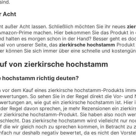
sind.
r Acht
t außer Acht lassen. Schließlich möchten Sie ihr neues
zie
t Amazon-Prime machen. Hier bekommen Sie das Produkt in d
d halten es morgen schon in der Hand? Besser geht es doch
al von unserer Seite, das
zierkirsche hochstamm
Produkt 
er können Sie sich immer über eine schnelle und kostengüns
auf von zierkirsche hochstamm
e hochstamm richtig deuten?
ch vor dem Kauf eines zierkirsche hochstamm-Produkts imme
Bewertungen. So sehen Sie in der Regel direkt die Vor- un
wertungen an, wie gut ein zierkirsche hochstamm ist. Hier 
der Regel davon sprechen, je mehr Rezensionen ein zierki
ihr zierkirsche hochstamm-Produkt. Sie haben also noch we
 schlecht. Das zierkirsche hochstamm wird vielleicht nur n
 auf die wir gleich noch zu sprechen kommen, in Betracht z
fach nur deshalb negativ bewertet, da es nicht den Vorstel