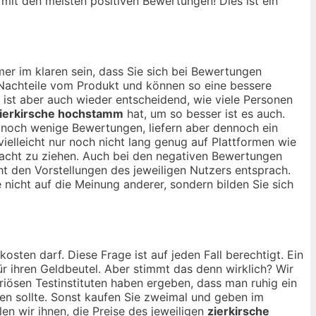
, mit den meisten positiven Bewertungen! Dies ist ein
er im klaren sein, dass Sie sich bei Bewertungen
d Nachteile vom Produkt und können so eine bessere
r ist aber auch wieder entscheidend, wie viele Personen
ierkirsche hochstamm
hat, um so besser ist es auch.
 noch wenige Bewertungen, liefern aber dennoch ein
ielleicht nur noch nicht lang genug auf Plattformen wie
tracht zu ziehen. Auch bei den negativen Bewertungen
ht den Vorstellungen des jeweiligen Nutzers entsprach.
e nicht auf die Meinung anderer, sondern bilden Sie sich
kosten darf. Diese Frage ist auf jeden Fall berechtigt. Ein
für ihren Geldbeutel. Aber stimmt das denn wirklich? Wir
riösen Testinstituten haben ergeben, dass man ruhig ein
n sollte. Sonst kaufen Sie zweimal und geben im
n wir ihnen, die Preise des jeweiligen
zierkirsche