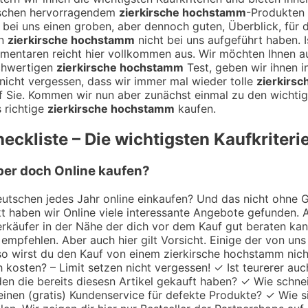
wischen hervorragendem
zierkirsche hochstamm
-Produkten 
ie bei uns einen groben, aber dennoch guten, Überblick, für
en
zierkirsche hochstamm
nicht bei uns aufgeführt haben. I
mentaren reicht hier vollkommen aus. Wir möchten Ihnen 
chwertigen
zierkirsche hochstamm
Test, geben wir ihnen i
nicht vergessen, dass wir immer mal wieder tolle
zierkirs
 Sie. Kommen wir nun aber zunächst einmal zu den wichtigs
 richtige
zierkirsche hochstamm
kaufen.
eckliste – Die wichtigsten Kaufkriteri
ber doch Online kaufen?
utschen jedes Jahr online einkaufen? Und das nicht ohne Gru
 haben wir Online viele interessante Angebote gefunden. A
 Verkäufer in der Nähe der dich vor dem Kauf gut beraten k
empfehlen. Aber auch hier gilt Vorsicht. Einige der von uns
 so wirst du den Kauf von einem zierkirsche hochstamm nic
h kosten? – Limit setzen nicht vergessen! ✓ Ist teurerer au
en die bereits diesesn Artikel gekauft haben? ✓ Wie schne
einen (gratis) Kundenservice für defekte Produkte? ✓ Wie s