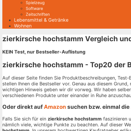
Spielzeug
Software
Zeitschriften
Lebensmittel & Getränke
Wohnen
zierkirsche hochstamm Vergleich un
KEIN Test, nur Bestseller-Auflistung
zierkirsche hochstamm - Top20 der B
Auf dieser Seite finden Sie Produktbeschreibungen, Test
stellen Ihnen die Bestseller vor. Genau aus diesem Grund,
wichtigen Hinweis geben wir dir vorweg. Wir haben selbe
verschiedenen Produkte unter einander in Ruhe anzuschau
Oder direkt auf
Amazon
suchen bzw. einmal die
Falls Sie sich für ein
zierkirsche hochstamm
faszinieren 
nämlich viele, wichtige Punkte zu beachten. Auf dieser W
hochstamm
. In unserem hochwertigen Kaufratgeber erläut