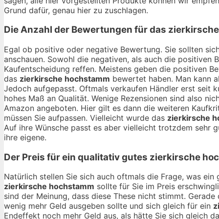
sagen, alle hier vorgestellten Produkte können wir empfehl
Grund dafür, genau hier zu zuschlagen.
Die Anzahl der Bewertungen für das
zierkirsch
Egal ob positive oder negative Bewertung. Sie sollten si
anschauen. Sowohl die negativen, als auch die positiven 
Kaufentscheidung reffen. Meistens geben die positiven B
das
zierkirsche hochstamm
bewertet haben. Man kann al
Jedoch aufgepasst. Oftmals verkaufen Händler erst seit 
hohes Maß an Qualität. Wenige Rezensionen sind also nic
Amazon angeboten. Hier gilt es dann die weiteren Kaufkri
müssen Sie aufpassen. Vielleicht wurde das
zierkirsche 
Auf ihre Wünsche passt es aber vielleicht trotzdem sehr gu
ihre eigene.
Der Preis für ein qualitativ gutes
zierkirsche h
Natürlich stellen Sie sich auch oftmals die Frage, was ei
zierkirsche hochstamm
sollte für Sie im Preis erschwing
sind der Meinung, dass diese These nicht stimmt. Gerade 
wenig mehr Geld ausgeben sollte und sich gleich für ein
z
Endeffekt noch mehr Geld aus, als hätte Sie sich gleich d