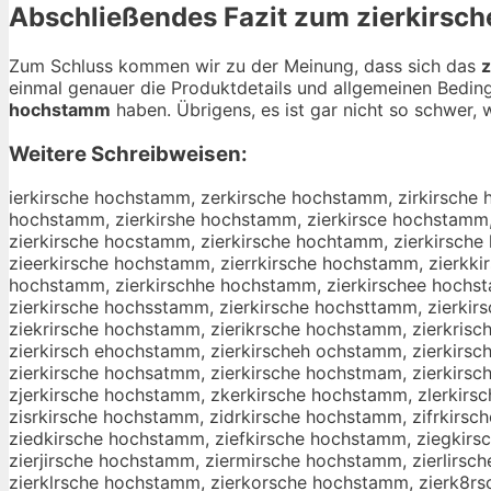
Abschließendes Fazit zum
zierkirsc
Zum Schluss kommen wir zu der Meinung, dass sich das
z
einmal genauer die Produktdetails und allgemeinen Bedin
hochstamm
haben. Übrigens, es ist gar nicht so schwer, w
Weitere Schreibweisen:
ierkirsche hochstamm, zerkirsche hochstamm, zirkirsche
hochstamm, zierkirshe hochstamm, zierkirsce hochstamm,
zierkirsche hocstamm, zierkirsche hochtamm, zierkirsche
zieerkirsche hochstamm, zierrkirsche hochstamm, zierkki
hochstamm, zierkirschhe hochstamm, zierkirschee hochst
zierkirsche hochsstamm, zierkirsche hochsttamm, zierki
ziekrirsche hochstamm, zierikrsche hochstamm, zierkris
zierkirsch ehochstamm, zierkirscheh ochstamm, zierkirs
zierkirsche hochsatmm, zierkirsche hochstmam, zierkirs
zjerkirsche hochstamm, zkerkirsche hochstamm, zlerkir
zisrkirsche hochstamm, zidrkirsche hochstamm, zifrkirs
ziedkirsche hochstamm, ziefkirsche hochstamm, ziegkirs
zierjirsche hochstamm, ziermirsche hochstamm, zierlirs
zierklrsche hochstamm, zierkorsche hochstamm, zierk8r