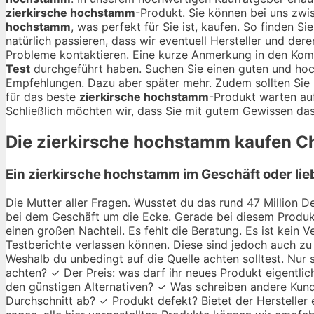
zierkirsche hochstamm
-Produkt. Sie können bei uns z
hochstamm
, was perfekt für Sie ist, kaufen. So finden S
natürlich passieren, dass wir eventuell Hersteller und der
Probleme kontaktieren. Eine kurze Anmerkung in den Kom
Test
durchgeführt haben. Suchen Sie einen guten und ho
Empfehlungen. Dazu aber später mehr. Zudem sollten Sie 
für das beste
zierkirsche hochstamm
-Produkt warten auf
Schließlich möchten wir, dass Sie mit gutem Gewissen das
Die
zierkirsche hochstamm
kaufen Ch
Ein zierkirsche hochstamm im Geschäft oder lie
Die Mutter aller Fragen. Wusstet du das rund 47 Million De
bei dem Geschäft um die Ecke. Gerade bei diesem Produkt
einen großen Nachteil. Es fehlt die Beratung. Es ist kein
Testberichte verlassen können. Diese sind jedoch auch zu 
Weshalb du unbedingt auf die Quelle achten solltest. Nur
achten? ✓ Der Preis: was darf ihr neues Produkt eigentlic
den günstigen Alternativen? ✓ Was schreiben andere Kund
Durchschnitt ab? ✓ Produkt defekt? Bietet der Hersteller 