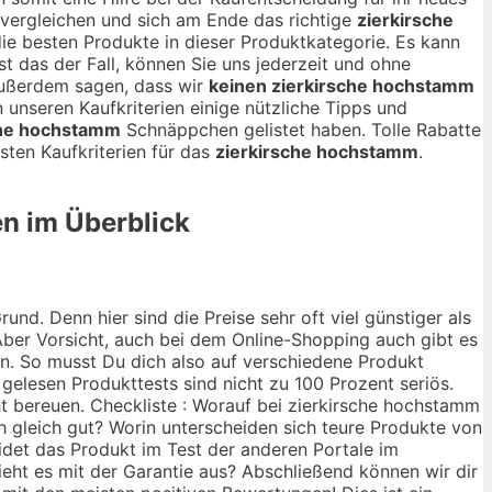
vergleichen und sich am Ende das richtige
zierkirsche
 die besten Produkte in dieser Produktkategorie. Es kann
st das der Fall, können Sie uns jederzeit und ohne
außerdem sagen, dass wir
keinen zierkirsche hochstamm
n unseren Kaufkriterien einige nützliche Tipps und
che hochstamm
Schnäppchen gelistet haben. Tolle Rabatte
ten Kaufkriterien für das
zierkirsche hochstamm
.
en im Überblick
nd. Denn hier sind die Preise sehr oft viel günstiger als
ber Vorsicht, auch bei dem Online-Shopping auch gibt es
ann. So musst Du dich also auf verschiedene Produkt
 gelesen Produkttests sind nicht zu 100 Prozent seriös.
ht bereuen. Checkliste : Worauf bei zierkirsche hochstamm
ch gleich gut? Worin unterscheiden sich teure Produkte von
idet das Produkt im Test der anderen Portale im
ieht es mit der Garantie aus? Abschließend können wir dir