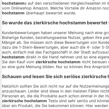
hochstamm
s auf den verschiedenen Vergleichsseiten im I
vom Onlineshop Amazon. Welche Vorteile dir Amazon noch 
hochstamm
überhaupt bewertet wurde.
So wurde das
zierkirsche hochstamm
bewertet 
Kundenbewertungen haben unserer Meinung nach eine gro
Bisherige Kunden, beziehungsweise Nutzer, geben ihre per
Mängel ab. Sie müssen sich diese Bewertungen von Kunden
dazu die 1-Stern-Bewertungen, aber auch die 4- oder 5-St
auch, einfach mal das Fachgeschäft in der Stadt aufzusu
hochstamm
direkt in die Hand nehmen und so eine eigene
Sie den Kauf vom
zierkirsche hochstamm
nicht bereuen 
so eine gute Meinung bilden. Nur so können Ihre Ansprüch
Schauen und lesen Sie sich seriöse
zierkirsche
Natürlich sollten Sie sich nicht nur auf die Nutzermeinu
anzuschauen. Leider sind diese in den meisten Fällen nich
Personen an, die die Produkte auch schon einmal in der 
zierkirsche hochstamm
Tests sind sehr seriös und können
über ein Produkt, die Sie bekommen können. Hier werden