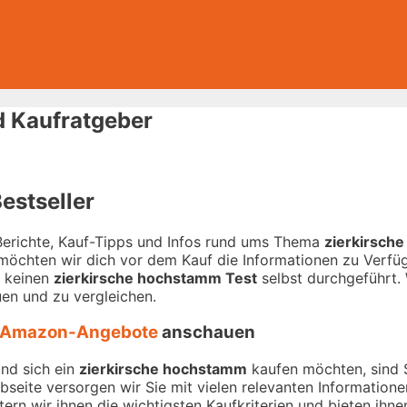
d Kaufratgeber
estseller
-Berichte, Kauf-Tipps und Infos rund ums Thema
zierkirsch
 möchten wir dich vor dem Kauf die Informationen zu Verfügu
r keinen
zierkirsche hochstamm Test
selbst durchgeführt. W
en und zu vergleichen.
Amazon-Angebote
anschauen
und sich ein
zierkirsche hochstamm
kaufen möchten, sind Si
ebseite versorgen wir Sie mit vielen relevanten Informatio
ern wir ihnen die wichtigsten Kaufkriterien und bieten ihne