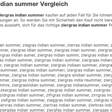
indian summer
Vergleich
iergras indian summer
kaufen auf jeden Fall für Sie lohne
gungen an. So werden Sie mit Sicherheit den Kauf nicht be
s aussieht, sich für das richtige
ziergras indian summer
Pr
ian summer, ziegras indian summer, zierras indian summer, 
mer, ziergras idian summer, ziergras inian summer, ziergra
rgras indian sumer, ziergras indian summr, ziergras indian
as indian summer, ziergrras indian summer, ziergraas indian
, ziergras indiian summer, ziergras indiaan summer, ziergr
 summeer, ziergras indian summerr, izergras indian summer,
mmer, ziergrsa indian summer, ziergra sindian summer, zier
mmer, ziergras indina summer, ziergras india nsummer, zier
mmre, ziergrasindian summer, ziergras indiansummer, xiergr
zkergras indian summer, zlergras indian summer, zoergras 
idrgras indian summer, zifrgras indian summer, zirrgras in
ziefgras indian summer, zieggras indian summer, zietgras 
iervras indian summer, ziertras indian summer, zierbras ind
ziergdas indian summer, ziergfas indian summer, zierggas i