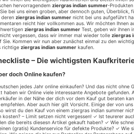
wischen hervorragendem
ziergras indian summer
-Produkten 
en Sie bei uns einen groben, aber dennoch guten, Überblick, 
d deren
ziergras indian summer
nicht bei uns aufgeführt ha
mentaren reicht hier vollkommen aus. Wir möchten Ihnen 
chwertigen
ziergras indian summer
Test, geben wir ihnen i
nicht vergessen, dass wir immer mal wieder tolle
ziergras
f Sie. Kommen wir nun aber zunächst einmal zu den wichtig
 richtige
ziergras indian summer
kaufen.
eckliste – Die wichtigsten Kaufkriteri
eber doch Online kaufen?
utschen jedes Jahr online einkaufen? Und das nicht ohne Gru
 haben wir Online viele interessante Angebote gefunden. A
 Verkäufer in der Nähe der dich vor dem Kauf gut beraten k
empfehlen. Aber auch hier gilt Vorsicht. Einige der von uns
so wirst du den Kauf von einem ziergras indian summer nich
h kosten? – Limit setzen nicht vergessen! ✓ Ist teurerer au
en die bereits diesesn Artikel gekauft haben? ✓ Wie schne
einen (gratis) Kundenservice für defekte Produkte? ✓ Wie s