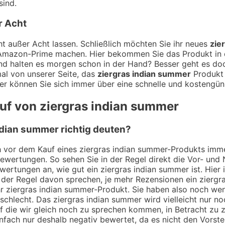
sind.
r Acht
t außer Acht lassen. Schließlich möchten Sie ihr neues
zie
t Amazon-Prime machen. Hier bekommen Sie das Produkt in d
d halten es morgen schon in der Hand? Besser geht es doch
al von unserer Seite, das
ziergras indian summer
Produkt 
er können Sie sich immer über eine schnelle und kostengüns
auf von ziergras indian summer
dian summer richtig deuten?
ch vor dem Kauf eines ziergras indian summer-Produkts imme
Bewertungen. So sehen Sie in der Regel direkt die Vor- un
ertungen an, wie gut ein ziergras indian summer ist. Hier 
der Regel davon sprechen, je mehr Rezensionen ein ziergra
ihr ziergras indian summer-Produkt. Sie haben also noch w
 schlecht. Das ziergras indian summer wird vielleicht nur 
 auf die wir gleich noch zu sprechen kommen, in Betracht z
nfach nur deshalb negativ bewertet, da es nicht den Vorste