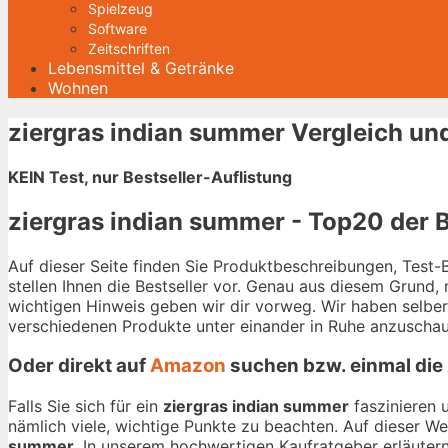
Spielzeug
Software
Zeitschriften
Lebensmittel & Getränke
Wohnen
ziergras indian summer Vergleich un
KEIN Test, nur Bestseller-Auflistung
ziergras indian summer - Top20 der B
Auf dieser Seite finden Sie Produktbeschreibungen, Test
stellen Ihnen die Bestseller vor. Genau aus diesem Grund,
wichtigen Hinweis geben wir dir vorweg. Wir haben selbe
verschiedenen Produkte unter einander in Ruhe anzuschau
Oder direkt auf
Amazon
suchen bzw. einmal die
Falls Sie sich für ein
ziergras indian summer
faszinieren 
nämlich viele, wichtige Punkte zu beachten. Auf dieser W
summer
. In unserem hochwertigen Kaufratgeber erläutern 