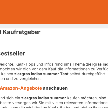
d Kaufratgeber
estseller
-Berichte, Kauf-Tipps und Infos rund ums Thema
ziergras i
 möchten wir dich vor dem Kauf die Informationen zu Verfügu
r keinen
ziergras indian summer Test
selbst durchgeführt. W
en und zu vergleichen.
Amazon-Angebote
anschauen
und sich ein
ziergras indian summer
kaufen möchten, sind S
ebseite versorgen wir Sie mit vielen relevanten Informatio
wir ihnen die wichtigsten Kaufkriterien und bieten ihnen so