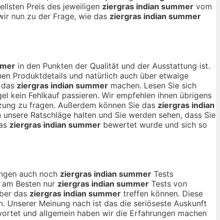
ellsten Preis des jeweiligen
ziergras indian summer
vom
wir nun zu der Frage, wie das
ziergras indian summer
mmer
in den Punkten der Qualität und der Ausstattung ist.
en Produktdetails und natürlich auch über etwaige
r das
ziergras indian summer
machen. Lesen Sie sich
el kein Fehlkauf passieren. Wir empfehlen ihnen übrigens
ätzung zu fragen. Außerdem können Sie das
ziergras indian
n unsere Ratschläge halten und Sie werden sehen, dass Sie
das
ziergras indian summer
bewertet wurde und sich so
nungen auch noch
ziergras indian summer
Tests
ch am Besten nur
ziergras indian summer
Tests von
über das
ziergras indian summer
treffen können. Diese
n. Unserer Meinung nach ist das die seriöseste Auskunft
wortet und allgemein haben wir die Erfahrungen machen