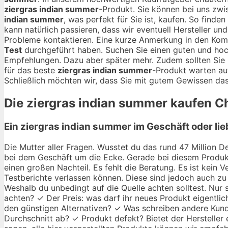
ziergras indian summer
-Produkt. Sie können bei uns z
indian summer
, was perfekt für Sie ist, kaufen. So find
kann natürlich passieren, dass wir eventuell Hersteller un
Probleme kontaktieren. Eine kurze Anmerkung in den Kom
Test
durchgeführt haben. Suchen Sie einen guten und ho
Empfehlungen. Dazu aber später mehr. Zudem sollten Sie 
für das beste
ziergras indian summer
-Produkt warten au
Schließlich möchten wir, dass Sie mit gutem Gewissen das
Die
ziergras indian summer
kaufen Ch
Ein ziergras indian summer im Geschäft oder li
Die Mutter aller Fragen. Wusstet du das rund 47 Million De
bei dem Geschäft um die Ecke. Gerade bei diesem Produkt
einen großen Nachteil. Es fehlt die Beratung. Es ist kein
Testberichte verlassen können. Diese sind jedoch auch zu 
Weshalb du unbedingt auf die Quelle achten solltest. Nur 
achten? ✓ Der Preis: was darf ihr neues Produkt eigentlic
den günstigen Alternativen? ✓ Was schreiben andere Kund
Durchschnitt ab? ✓ Produkt defekt? Bietet der Hersteller 