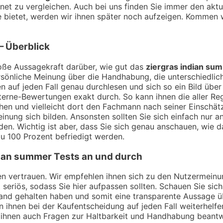
net zu vergleichen. Auch bei uns finden Sie immer den aktu
 bietet, werden wir ihnen später noch aufzeigen. Kommen 
– Überblick
ße Aussagekraft darüber, wie gut das
ziergras indian su
sönliche Meinung über die Handhabung, die unterschiedlich
 auf jeden Fall genau durchlesen und sich so ein Bild übe
erne-Bewertungen exakt durch. So kann ihnen die aller Reg
chen und vielleicht dort den Fachmann nach seiner Einsch
nung sich bilden. Ansonsten sollten Sie sich einfach nur a
en. Wichtig ist aber, dass Sie sich genau anschauen, wie 
u 100 Prozent befriedigt werden.
dian summer
Tests an und durch
ngen vertrauen. Wir empfehlen ihnen sich zu den Nutzermei
t seriös, sodass Sie hier aufpassen sollten. Schauen Sie si
Hand gehalten haben und somit eine transparente Aussage 
 ihnen bei der Kaufentscheidung auf jeden Fall weiterhelfe
 ihnen auch Fragen zur Haltbarkeit und Handhabung beant