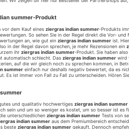
en. Wir zeigen dir hier nur Bestseller der Partnershops auf
ndian summer
-Produkt
ch vor dem Kauf eines
ziergras indian summer
-Produkts imm
Bewertungen. So sehen Sie in der Regel direkt die Vor- un
ewertungen an, wie gut ein
ziergras indian summer
ist. Hie
so in der Regel davon sprechen, je mehr Rezensionen ein
z
kurzem ihr
ziergras indian summer
-Produkt. Sie haben als
ht automatisch schlecht. Das
ziergras indian summer
wird 
terien, auf die wir gleich noch zu sprechen kommen, in Be
ian summer
einfach nur deshalb negativ bewertet, da es nic
t. Es ist immer von Fall zu Fall zu unterscheiden. Hören Si
n summer
n gutes und qualitativ hochwertiges
ziergras indian summer
lich sein und um so weniger es kostet, um so besser ist es 
die unterschiedlichen
ziergras indian summer
Tests von se
iergras indian summer
aus dem Premiumbereich entscheide
as beste
ziergras indian summer
gekauft. Dennoch empfehle