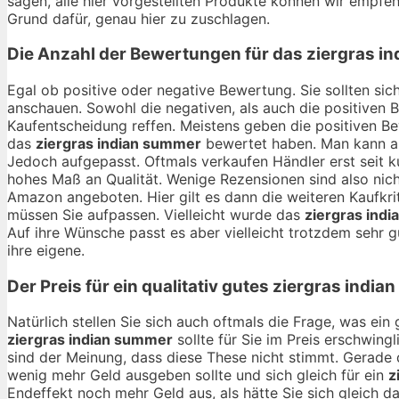
sagen, alle hier vorgestellten Produkte können wir empfehl
Grund dafür, genau hier zu zuschlagen.
Die Anzahl der Bewertungen für das
ziergras i
Egal ob positive oder negative Bewertung. Sie sollten si
anschauen. Sowohl die negativen, als auch die positiven 
Kaufentscheidung reffen. Meistens geben die positiven B
das
ziergras indian summer
bewertet haben. Man kann al
Jedoch aufgepasst. Oftmals verkaufen Händler erst seit 
hohes Maß an Qualität. Wenige Rezensionen sind also nic
Amazon angeboten. Hier gilt es dann die weiteren Kaufkri
müssen Sie aufpassen. Vielleicht wurde das
ziergras ind
Auf ihre Wünsche passt es aber vielleicht trotzdem sehr gu
ihre eigene.
Der Preis für ein qualitativ gutes
ziergras india
Natürlich stellen Sie sich auch oftmals die Frage, was ei
ziergras indian summer
sollte für Sie im Preis erschwing
sind der Meinung, dass diese These nicht stimmt. Gerade 
wenig mehr Geld ausgeben sollte und sich gleich für ein
z
Endeffekt noch mehr Geld aus, als hätte Sie sich gleich d