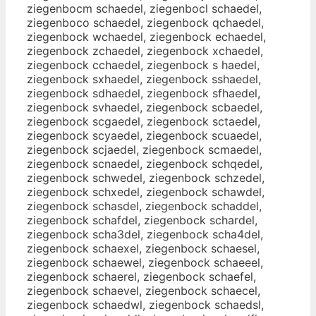
ziegenbocm schaedel, ziegenbocl schaedel,
ziegenboco schaedel, ziegenbock qchaedel,
ziegenbock wchaedel, ziegenbock echaedel,
ziegenbock zchaedel, ziegenbock xchaedel,
ziegenbock cchaedel, ziegenbock s haedel,
ziegenbock sxhaedel, ziegenbock sshaedel,
ziegenbock sdhaedel, ziegenbock sfhaedel,
ziegenbock svhaedel, ziegenbock scbaedel,
ziegenbock scgaedel, ziegenbock sctaedel,
ziegenbock scyaedel, ziegenbock scuaedel,
ziegenbock scjaedel, ziegenbock scmaedel,
ziegenbock scnaedel, ziegenbock schqedel,
ziegenbock schwedel, ziegenbock schzedel,
ziegenbock schxedel, ziegenbock schawdel,
ziegenbock schasdel, ziegenbock schaddel,
ziegenbock schafdel, ziegenbock schardel,
ziegenbock scha3del, ziegenbock scha4del,
ziegenbock schaexel, ziegenbock schaesel,
ziegenbock schaewel, ziegenbock schaeeel,
ziegenbock schaerel, ziegenbock schaefel,
ziegenbock schaevel, ziegenbock schaecel,
ziegenbock schaedwl, ziegenbock schaedsl,