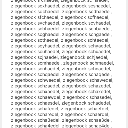
ziegenbock scxhaedel, ziegenbock scshaedel,
ziegenbock sdchaedel, ziegenbock scdhaedel,
ziegenbock sfchaedel, ziegenbock scfhaedel,
ziegenbock svchaedel, ziegenbock scvhaedel,
ziegenbock scbhaedel, ziegenbock schbaedel,
ziegenbock scghaedel, ziegenbock schgaedel,
ziegenbock scthaedel, ziegenbock schtaedel,
ziegenbock scyhaedel, ziegenbock schyaedel,
ziegenbock scuhaedel, ziegenbock schuaedel,
ziegenbock scjhaedel, ziegenbock schjaedel,
ziegenbock scmhaedel, ziegenbock schmaedel,
ziegenbock scnhaedel, ziegenbock schnaedel,
ziegenbock schqaedel, ziegenbock schaqedel,
ziegenbock schwaedel, ziegenbock schawedel,
ziegenbock schzaedel, ziegenbock schazedel,
ziegenbock schxaedel, ziegenbock schaxedel,
ziegenbock schaewdel, ziegenbock schasedel,
ziegenbock schaesdel, ziegenbock schadedel,
ziegenbock schafedel, ziegenbock schaefdel,
ziegenbock scharedel, ziegenbock schaerdel,
ziegenbock scha3edel, ziegenbock schae3del,
ziegenbock scha4edel, ziegenbock schae4del,