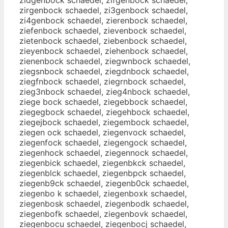
zirgenbock schaedel, zi3genbock schaedel,
zi4genbock schaedel, zierenbock schaedel,
ziefenbock schaedel, zievenbock schaedel,
zietenbock schaedel, ziebenbock schaedel,
zieyenbock schaedel, ziehenbock schaedel,
zienenbock schaedel, ziegwnbock schaedel,
ziegsnbock schaedel, ziegdnbock schaedel,
ziegfnbock schaedel, ziegrnbock schaedel,
zieg3nbock schaedel, zieg4nbock schaedel,
ziege bock schaedel, ziegebbock schaedel,
ziegegbock schaedel, ziegehbock schaedel,
ziegejbock schaedel, ziegembock schaedel,
ziegen ock schaedel, ziegenvock schaedel,
ziegenfock schaedel, ziegengock schaedel,
ziegenhock schaedel, ziegennock schaedel,
ziegenbick schaedel, ziegenbkck schaedel,
ziegenblck schaedel, ziegenbpck schaedel,
ziegenb9ck schaedel, ziegenb0ck schaedel,
ziegenbo k schaedel, ziegenboxk schaedel,
ziegenbosk schaedel, ziegenbodk schaedel,
ziegenbofk schaedel, ziegenbovk schaedel,
ziegenbocu schaedel, ziegenbocj schaedel,