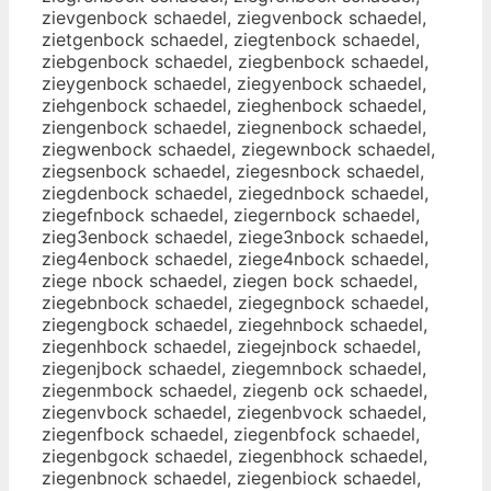
zievgenbock schaedel, ziegvenbock schaedel,
zietgenbock schaedel, ziegtenbock schaedel,
ziebgenbock schaedel, ziegbenbock schaedel,
zieygenbock schaedel, ziegyenbock schaedel,
ziehgenbock schaedel, zieghenbock schaedel,
ziengenbock schaedel, ziegnenbock schaedel,
ziegwenbock schaedel, ziegewnbock schaedel,
ziegsenbock schaedel, ziegesnbock schaedel,
ziegdenbock schaedel, ziegednbock schaedel,
ziegefnbock schaedel, ziegernbock schaedel,
zieg3enbock schaedel, ziege3nbock schaedel,
zieg4enbock schaedel, ziege4nbock schaedel,
ziege nbock schaedel, ziegen bock schaedel,
ziegebnbock schaedel, ziegegnbock schaedel,
ziegengbock schaedel, ziegehnbock schaedel,
ziegenhbock schaedel, ziegejnbock schaedel,
ziegenjbock schaedel, ziegemnbock schaedel,
ziegenmbock schaedel, ziegenb ock schaedel,
ziegenvbock schaedel, ziegenbvock schaedel,
ziegenfbock schaedel, ziegenbfock schaedel,
ziegenbgock schaedel, ziegenbhock schaedel,
ziegenbnock schaedel, ziegenbiock schaedel,