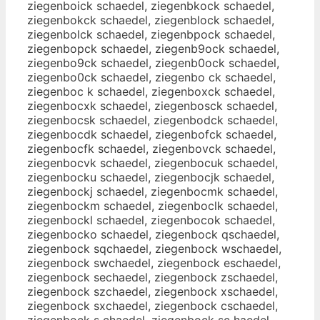
ziegenboick schaedel, ziegenbkock schaedel,
ziegenbokck schaedel, ziegenblock schaedel,
ziegenbolck schaedel, ziegenbpock schaedel,
ziegenbopck schaedel, ziegenb9ock schaedel,
ziegenbo9ck schaedel, ziegenb0ock schaedel,
ziegenbo0ck schaedel, ziegenbo ck schaedel,
ziegenboc k schaedel, ziegenboxck schaedel,
ziegenbocxk schaedel, ziegenbosck schaedel,
ziegenbocsk schaedel, ziegenbodck schaedel,
ziegenbocdk schaedel, ziegenbofck schaedel,
ziegenbocfk schaedel, ziegenbovck schaedel,
ziegenbocvk schaedel, ziegenbocuk schaedel,
ziegenbocku schaedel, ziegenbocjk schaedel,
ziegenbockj schaedel, ziegenbocmk schaedel,
ziegenbockm schaedel, ziegenboclk schaedel,
ziegenbockl schaedel, ziegenbocok schaedel,
ziegenbocko schaedel, ziegenbock qschaedel,
ziegenbock sqchaedel, ziegenbock wschaedel,
ziegenbock swchaedel, ziegenbock eschaedel,
ziegenbock sechaedel, ziegenbock zschaedel,
ziegenbock szchaedel, ziegenbock xschaedel,
ziegenbock sxchaedel, ziegenbock cschaedel,
ziegenbock s chaedel, ziegenbock sc haedel,