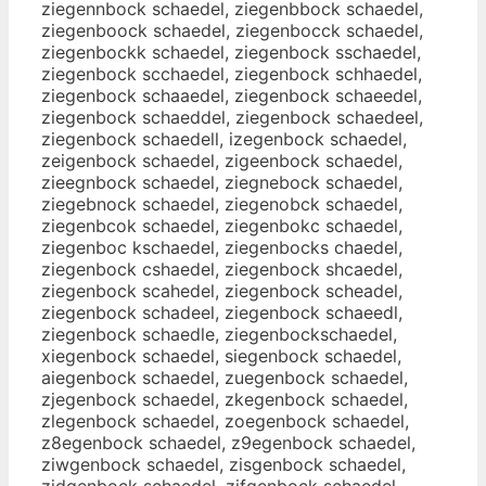
ziegennbock schaedel, ziegenbbock schaedel,
ziegenboock schaedel, ziegenbocck schaedel,
ziegenbockk schaedel, ziegenbock sschaedel,
ziegenbock scchaedel, ziegenbock schhaedel,
ziegenbock schaaedel, ziegenbock schaeedel,
ziegenbock schaeddel, ziegenbock schaedeel,
ziegenbock schaedell, izegenbock schaedel,
zeigenbock schaedel, zigeenbock schaedel,
zieegnbock schaedel, ziegnebock schaedel,
ziegebnock schaedel, ziegenobck schaedel,
ziegenbcok schaedel, ziegenbokc schaedel,
ziegenboc kschaedel, ziegenbocks chaedel,
ziegenbock cshaedel, ziegenbock shcaedel,
ziegenbock scahedel, ziegenbock scheadel,
ziegenbock schadeel, ziegenbock schaeedl,
ziegenbock schaedle, ziegenbockschaedel,
xiegenbock schaedel, siegenbock schaedel,
aiegenbock schaedel, zuegenbock schaedel,
zjegenbock schaedel, zkegenbock schaedel,
zlegenbock schaedel, zoegenbock schaedel,
z8egenbock schaedel, z9egenbock schaedel,
ziwgenbock schaedel, zisgenbock schaedel,
zidgenbock schaedel, zifgenbock schaedel,