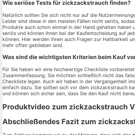
Wie seriöse Tests für zickzackstrauch finden?
Natürlich sollten Sie sich nicht nur auf die Nutzermeinu
Leider sind diese in den meisten Fällen nicht seriös, soda
Produkte auch schon einmal in der Hand gehalten haben u
seriös und können ihnen bei der Kaufentscheidung auf jed
können. Hier werden ihnen auch Fragen zur Haltbarkeit 
mehr offen geblieben sind.
Was sind die wichtigsten Kriterien beim Kauf v
Für Sie haben wir eine hochwertige Checkliste vorbereitet.
Zusammenfassung. Sie möchten schließlich nicht das fals
Checkliste legen. Auch wir haben in der Vergangenheit im
einfach dazu. Sie sollten sich vor dem zickzackstrauch kau
und können sich sicher sein, dass Sie den Kauf nicht ber
Produktvideo zum
zickzackstrauch
V
Abschließendes Fazit zum
zickzacks
Zum Schluss kommen wir zu der Meinung, dass sich das
z