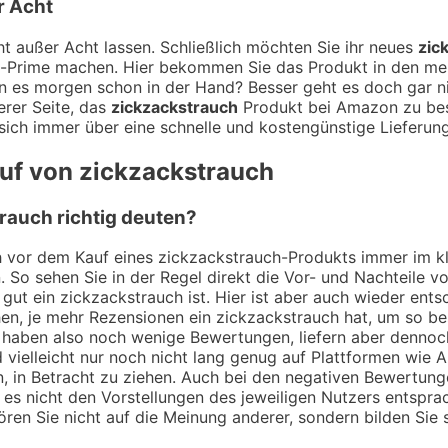
r Acht
t außer Acht lassen. Schließlich möchten Sie ihr neues
zic
n-Prime machen. Hier bekommen Sie das Produkt in den meis
n es morgen schon in der Hand? Besser geht es doch gar ni
erer Seite, das
zickzackstrauch
Produkt bei Amazon zu beste
ich immer über eine schnelle und kostengünstige Lieferung
auf von zickzackstrauch
rauch richtig deuten?
ch vor dem Kauf eines zickzackstrauch-Produkts immer im k
. So sehen Sie in der Regel direkt die Vor- und Nachteile
gut ein zickzackstrauch ist. Hier ist aber auch wieder ent
en, je mehr Rezensionen ein zickzackstrauch hat, um so be
ie haben also noch wenige Bewertungen, liefern aber denno
 vielleicht nur noch nicht lang genug auf Plattformen wie 
n, in Betracht zu ziehen. Auch bei den negativen Bewertung
es nicht den Vorstellungen des jeweiligen Nutzers entsprac
ören Sie nicht auf die Meinung anderer, sondern bilden Sie s