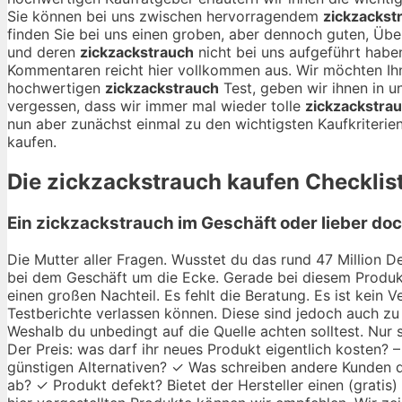
Sie können bei uns zwischen hervorragendem
zickzackst
finden Sie bei uns einen groben, aber dennoch guten, Überb
und deren
zickzackstrauch
nicht bei uns aufgeführt haben
Kommentaren reicht hier vollkommen aus. Wir möchten I
hochwertigen
zickzackstrauch
Test, geben wir ihnen in u
vergessen, dass wir immer mal wieder tolle
zickzackstra
nun aber zunächst einmal zu den wichtigsten Kaufkriterie
kaufen.
Die
zickzackstrauch
kaufen Checklist
Ein zickzackstrauch im Geschäft oder lieber do
Die Mutter aller Fragen. Wusstet du das rund 47 Million De
bei dem Geschäft um die Ecke. Gerade bei diesem Produkt
einen großen Nachteil. Es fehlt die Beratung. Es ist kein
Testberichte verlassen können. Diese sind jedoch auch zu 
Weshalb du unbedingt auf die Quelle achten solltest. Nur
Der Preis: was darf ihr neues Produkt eigentlich kosten? 
günstigen Alternativen? ✓ Was schreiben andere Kunden di
ab? ✓ Produkt defekt? Bietet der Hersteller einen (gratis