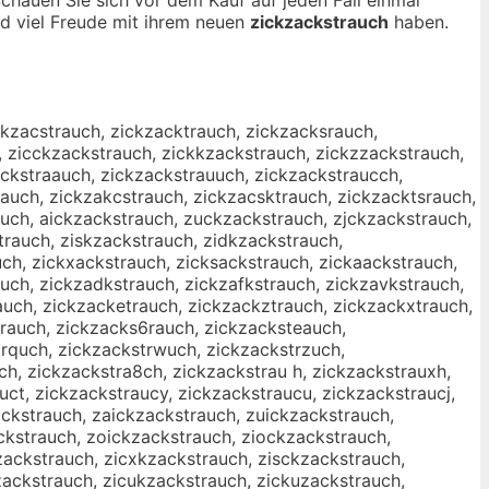
nd viel Freude mit ihrem neuen
zickzackstrauch
haben.
ckzacstrauch, zickzacktrauch, zickzacksrauch,
, zicckzackstrauch, zickkzackstrauch, zickzzackstrauch,
ackstraauch, zickzackstrauuch, zickzackstraucch,
auch, zickzakcstrauch, zickzacsktrauch, zickzacktsrauch,
auch, aickzackstrauch, zuckzackstrauch, zjckzackstrauch,
rauch, ziskzackstrauch, zidkzackstrauch,
uch, zickxackstrauch, zicksackstrauch, zickaackstrauch,
uch, zickzadkstrauch, zickzafkstrauch, zickzavkstrauch,
auch, zickzacketrauch, zickzackztrauch, zickzackxtrauch,
rauch, zickzacks6rauch, zickzacksteauch,
rquch, zickzackstrwuch, zickzackstrzuch,
ch, zickzackstra8ch, zickzackstrau h, zickzackstrauxh,
uct, zickzackstraucy, zickzackstraucu, zickzackstraucj,
ckstrauch, zaickzackstrauch, zuickzackstrauch,
ackstrauch, zoickzackstrauch, ziockzackstrauch,
zackstrauch, zicxkzackstrauch, zisckzackstrauch,
zackstrauch, zicukzackstrauch, zickuzackstrauch,