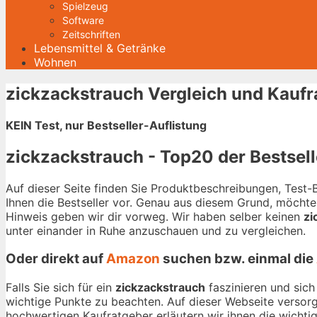
Spielzeug
Software
Zeitschriften
Lebensmittel & Getränke
Wohnen
zickzackstrauch Vergleich und Kaufr
KEIN Test, nur Bestseller-Auflistung
zickzackstrauch - Top20 der Bestsell
Auf dieser Seite finden Sie Produktbeschreibungen, Test
Ihnen die Bestseller vor. Genau aus diesem Grund, möchten
Hinweis geben wir dir vorweg. Wir haben selber keinen
zi
unter einander in Ruhe anzuschauen und zu vergleichen.
Oder direkt auf
Amazon
suchen bzw. einmal die
Falls Sie sich für ein
zickzackstrauch
faszinieren und sich
wichtige Punkte zu beachten. Auf dieser Webseite versorg
hochwertigen Kaufratgeber erläutern wir ihnen die wichtig