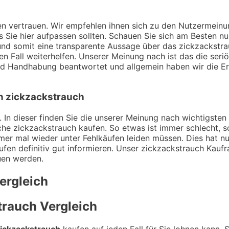
ngen vertrauen. Wir empfehlen ihnen sich zu den Nutzermei
ss Sie hier aufpassen sollten. Schauen Sie sich am Besten n
nd somit eine transparente Aussage über das zickzackstrau
en Fall weiterhelfen. Unserer Meinung nach ist das die ser
und Handhabung beantwortet und allgemein haben wir die E
on zickzackstrauch
 In dieser finden Sie die unserer Meinung nach wichtigsten 
che zickzackstrauch kaufen. So etwas ist immer schlecht, 
mer mal wieder unter Fehlkäufen leiden müssen. Dies hat nu
fen definitiv gut informieren. Unser zickzackstrauch Kaufra
euen werden.
ergleich
trauch
Vergleich
ickzackstrauch
kaufen auf jeden Fall für Sie lohnen kann. 