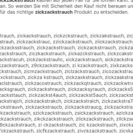
an. So werden Sie mit Sicherheit den Kauf nicht bereuen u
 für das richtige
zickzackstrauch
Produkt zu entscheiden.
trauch, zickackstrauch, zickzckstrauch, zickzakstrauch, zi
strauh, zickzackstrauc, zzickzackstrauch, ziickzackstrauch
ckzacksstrauch, zickzacksttrauch, zickzackstrrauch, zickz
zackstrauch, ziczkackstrauch, zickazckstrauch, zickzcakstr
ackstracuh, zickzackstrauhc, xickzackstrauch, sickzackstr
zackstrauch, z9ckzackstrauch, zi kzackstrauch, zixkzackst
ackstrauch, zicmzackstrauch, ziclzackstrauch, zicozackstra
xckstrauch, zickza kstrauch, zickzaxkstrauch, zickzaskstra
aclstrauch, zickzacostrauch, zickzackqtrauch, zickzackwtr
zacksgrauch, zickzackshrauch, zickzacksyrauch, zickzacks5
zacksttauch, zickzackst4auch, zickzackst5auch, zickzackst
ckstrajch, zickzackstrakch, zickzackstraich, zickzackstra7
ackstrauvh, zickzackstraucb, zickzackstraucg, zickzackstra
kzackstrauch, szickzackstrauch, zsickzackstrauch, azickza
ickzackstrauch, zikckzackstrauch, zlickzackstrauch, zilckz
9ckzackstrauch, zi ckzackstrauch, zic kzackstrauch, zixck
fckzackstrauch, zicfkzackstrauch, zivckzackstrauch, zicvk