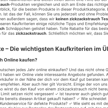
rauch
-Produkten vergleichen und sich am Ende das richtig
lick, für die besten Produkte in dieser Produktkategorie. E
. Ist das der Fall, können Sie uns jederzeit und ohne Prob
hnen außerdem sagen, dass wir
keinen zickzackstrauch Tes
nseren Kaufkriterien einige nützliche Tipps und Empfehlung
uch
Schnäppchen gelistet haben. Tolle Rabatte für das bes
n für das
zickzackstrauch
. Schließlich möchten wir, dass S
e – Die wichtigsten Kaufkriterien im Ü
ch Online kaufen?
utschen jedes Jahr online einkaufen? Und das nicht ohne Gru
 haben wir Online viele interessante Angebote gefunden. A
 Verkäufer in der Nähe der dich vor dem Kauf gut beraten k
empfehlen. Aber auch hier gilt Vorsicht. Einige der von uns
 so wirst du den Kauf von einem zickzackstrauch nicht bere
– Limit setzen nicht vergessen! ✓ Ist teurerer auch gleich 
e bereits diesesn Artikel gekauft haben? ✓ Wie schneidet 
) Kundenservice für defekte Produkte? ✓ Wie sieht es mit de