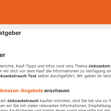
atgeber
er
-Berichte, Kauf-Tipps und Infos rund ums Thema
zickzackst
 wir dich vor dem Kauf die Informationen zu Verfügung stel
ckzackstrauch Test
selbst durchgeführt. Wir geben dir letz
Amazon-Angebote
anschauen
 ein
zickzackstrauch
kaufen möchten, sind Sie bei uns zu 10
en wir Sie mit vielen relevanten Informationen, Empfehlun
sten Kaufkriterien und bieten ihnen somit eine Hilfe bei de