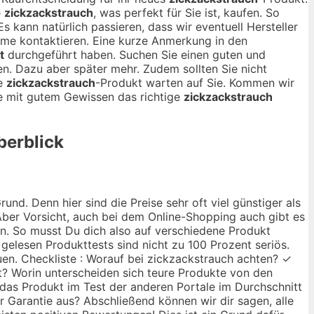
e
zickzackstrauch
, was perfekt für Sie ist, kaufen. So
s kann natürlich passieren, dass wir eventuell Hersteller
leme kontaktieren. Eine kurze Anmerkung in den
t
durchgeführt haben. Suchen Sie einen guten und
en. Dazu aber später mehr. Zudem sollten Sie nicht
te
zickzackstrauch
-Produkt warten auf Sie. Kommen wir
ie mit gutem Gewissen das richtige
zickzackstrauch
berblick
nd. Denn hier sind die Preise sehr oft viel günstiger als
ber Vorsicht, auch bei dem Online-Shopping auch gibt es
ann. So musst Du dich also auf verschiedene Produkt
 gelesen Produkttests sind nicht zu 100 Prozent seriös.
uen. Checkliste : Worauf bei zickzackstrauch achten? ✓
gut? Worin unterscheiden sich teure Produkte von den
das Produkt im Test der anderen Portale im Durchschnitt
r Garantie aus? Abschließend können wir dir sagen, alle