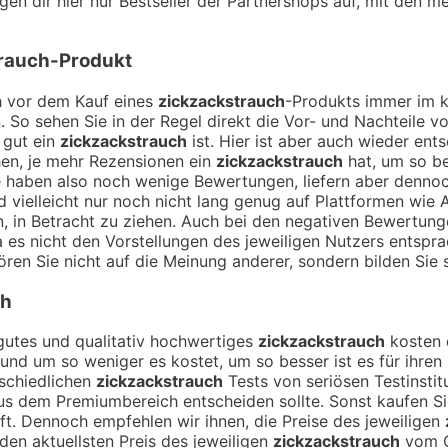
en dir hier nur Bestseller der Partnershops auf, mit den me
rauch
-Produkt
ch vor dem Kauf eines
zickzackstrauch
-Produkts immer im k
. So sehen Sie in der Regel direkt die Vor- und Nachteile
 gut ein
zickzackstrauch
ist. Hier ist aber auch wieder en
en, je mehr Rezensionen ein
zickzackstrauch
hat, um so be
e haben also noch wenige Bewertungen, liefern aber denno
 vielleicht nur noch nicht lang genug auf Plattformen wie
n, in Betracht zu ziehen. Auch bei den negativen Bewertung
 es nicht den Vorstellungen des jeweiligen Nutzers entspra
ören Sie nicht auf die Meinung anderer, sondern bilden Sie s
ch
n gutes und qualitativ hochwertiges
zickzackstrauch
kosten d
n und um so weniger es kostet, um so besser ist es für ihre
rschiedlichen
zickzackstrauch
Tests von seriösen Testinsti
s dem Premiumbereich entscheiden sollte. Sonst kaufen S
t. Dennoch empfehlen wir ihnen, die Preise des jeweiligen
den aktuellsten Preis des jeweiligen
zickzackstrauch
vom O