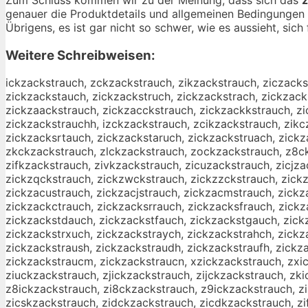
genauer die Produktdetails und allgemeinen Bedingungen 
Übrigens, es ist gar nicht so schwer, wie es aussieht, sich
Weitere Schreibweisen:
ickzackstrauch, zckzackstrauch, zikzackstrauch, ziczacks
zickzackstauch, zickzackstruch, zickzackstrach, zickzack
zickzaackstrauch, zickzacckstrauch, zickzackkstrauch, zi
zickzackstrauchh, izckzackstrauch, zcikzackstrauch, zikc
zickzacksrtauch, zickzackstaruch, zickzackstruach, zickz
zkckzackstrauch, zlckzackstrauch, zockzackstrauch, z8ck
zifkzackstrauch, zivkzackstrauch, zicuzackstrauch, zicjz
zickzqckstrauch, zickzwckstrauch, zickzzckstrauch, zickz
zickzacustrauch, zickzacjstrauch, zickzacmstrauch, zickz
zickzackctrauch, zickzacksrrauch, zickzacksfrauch, zick
zickzackstdauch, zickzackstfauch, zickzackstgauch, zick
zickzackstrxuch, zickzackstraych, zickzackstrahch, zickza
zickzackstraush, zickzackstraudh, zickzackstraufh, zickz
zickzackstraucm, zickzackstraucn, xzickzackstrauch, zxic
ziuckzackstrauch, zjickzackstrauch, zijckzackstrauch, zk
z8ickzackstrauch, zi8ckzackstrauch, z9ickzackstrauch, zi
zicskzackstrauch, zidckzackstrauch, zicdkzackstrauch, zi