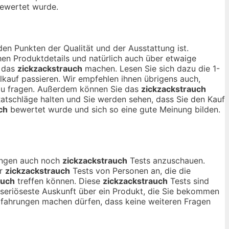
ewertet wurde.
den Punkten der Qualität und der Ausstattung ist.
en Produktdetails und natürlich auch über etwaige
r das
zickzackstrauch
machen. Lesen Sie sich dazu die 1-
lkauf passieren. Wir empfehlen ihnen übrigens auch,
 zu fragen. Außerdem können Sie das
zickzackstrauch
Ratschläge halten und Sie werden sehen, dass Sie den Kauf
ch
bewertet wurde und sich so eine gute Meinung bilden.
nungen auch noch
zickzackstrauch
Tests anzuschauen.
ur
zickzackstrauch
Tests von Personen an, die die
auch
treffen können. Diese
zickzackstrauch
Tests sind
e seriöseste Auskunft über ein Produkt, die Sie bekommen
rfahrungen machen dürfen, dass keine weiteren Fragen