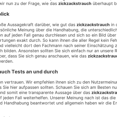
wir nun zu der Frage, wie das
zickzackstrauch
überhaupt b
lick
ße Aussagekraft darüber, wie gut das
zickzackstrauch
in 
sönliche Meinung über die Handhabung, die unterschiedlich
 auf jeden Fall genau durchlesen und sich so ein Bild übe
ungen exakt durch. So kann ihnen die aller Regel kein Feh
nd vielleicht dort den Fachmann nach seiner Einschätzung
h bilden. Ansonsten sollten Sie sich einfach nur an unsere 
ber, dass Sie sich genau anschauen, wie das
zickzackstrau
werden.
auch
Tests an und durch
ngen vertrauen. Wir empfehlen ihnen sich zu den Nutzermei
ss Sie hier aufpassen sollten. Schauen Sie sich am Besten n
und somit eine transparente Aussage über das
zickzackstr
f jeden Fall weiterhelfen. Unserer Meinung nach ist das di
und Handhabung beantwortet und allgemein haben wir die E