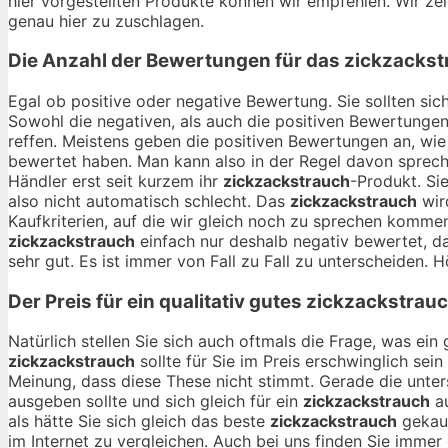
hier vorgestellten Produkte können wir empfehlen. Wir zeig
genau hier zu zuschlagen.
Die Anzahl der Bewertungen für das
zickzackst
Egal ob positive oder negative Bewertung. Sie sollten si
Sowohl die negativen, als auch die positiven Bewertungen
reffen. Meistens geben die positiven Bewertungen an, wie
bewertet haben. Man kann also in der Regel davon sprech
Händler erst seit kurzem ihr
zickzackstrauch
-Produkt. Si
also nicht automatisch schlecht. Das
zickzackstrauch
wird
Kaufkriterien, auf die wir gleich noch zu sprechen komme
zickzackstrauch
einfach nur deshalb negativ bewertet, da
sehr gut. Es ist immer von Fall zu Fall zu unterscheiden. H
Der Preis für ein qualitativ gutes
zickzackstrau
Natürlich stellen Sie sich auch oftmals die Frage, was ei
zickzackstrauch
sollte für Sie im Preis erschwinglich sei
Meinung, dass diese These nicht stimmt. Gerade die unte
ausgeben sollte und sich gleich für ein
zickzackstrauch
au
als hätte Sie sich gleich das beste
zickzackstrauch
gekauf
im Internet zu vergleichen. Auch bei uns finden Sie immer 