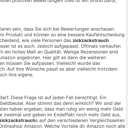
isten positiven Bewertungen! Dies ist ein Grund dafür,
laren sein, dass Sie sich bei Bewertungen anschauen.
 vom Produkt und können so eine bessere Kaufentscheidung
tscheidend, wie viele Personen das
zickzackstrauch
sser ist es auch. Jedoch aufgepasst. Oftmals verkaufen
ch ein hohes Maß an Qualität. Wenige Rezensionen sind
 Amazon angeboten. Hier gilt es dann die weiteren
en müssen Sie aufpassen. Vielleicht wurde das
ch. Auf ihre Wünsche passt es aber vielleicht trotzdem
ich ihre eigene.
arf. Diese Frage ist auf jeden Fall berechtigt. Ein
n Geldbeutel. Aber stimmt das denn wirklich? Wir sind der
tuten haben ergeben, dass man ruhig ein wenig mehr Geld
ie zweimal und geben im Endeffekt noch mehr Geld aus,
zickzackstrauch
s auf den verschiedenen Vergleichsseiten
nlineshop Amazon. Welche Vorteile dir Amazon noch alle