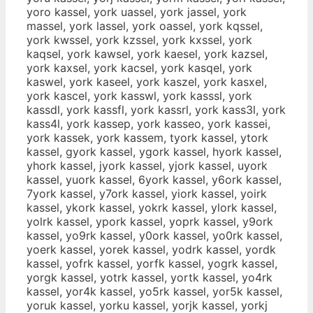
yoro kassel, york uassel, york jassel, york
massel, york lassel, york oassel, york kqssel,
york kwssel, york kzssel, york kxssel, york
kaqsel, york kawsel, york kaesel, york kazsel,
york kaxsel, york kacsel, york kasqel, york
kaswel, york kaseel, york kaszel, york kasxel,
york kascel, york kasswl, york kasssl, york
kassdl, york kassfl, york kassrl, york kass3l, york
kass4l, york kassep, york kasseo, york kassei,
york kassek, york kassem, tyork kassel, ytork
kassel, gyork kassel, ygork kassel, hyork kassel,
yhork kassel, jyork kassel, yjork kassel, uyork
kassel, yuork kassel, 6york kassel, y6ork kassel,
7york kassel, y7ork kassel, yiork kassel, yoirk
kassel, ykork kassel, yokrk kassel, ylork kassel,
yolrk kassel, ypork kassel, yoprk kassel, y9ork
kassel, yo9rk kassel, y0ork kassel, yo0rk kassel,
yoerk kassel, yorek kassel, yodrk kassel, yordk
kassel, yofrk kassel, yorfk kassel, yogrk kassel,
yorgk kassel, yotrk kassel, yortk kassel, yo4rk
kassel, yor4k kassel, yo5rk kassel, yor5k kassel,
yoruk kassel, yorku kassel, yorjk kassel, yorkj