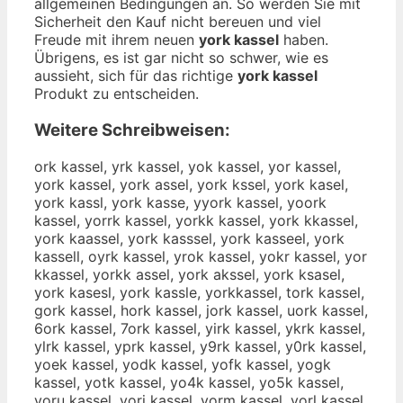
allgemeinen Bedingungen an. So werden Sie mit
Sicherheit den Kauf nicht bereuen und viel
Freude mit ihrem neuen
york kassel
haben.
Übrigens, es ist gar nicht so schwer, wie es
aussieht, sich für das richtige
york kassel
Produkt zu entscheiden.
Weitere Schreibweisen:
ork kassel, yrk kassel, yok kassel, yor kassel,
york kassel, york assel, york kssel, york kasel,
york kassl, york kasse, yyork kassel, yoork
kassel, yorrk kassel, yorkk kassel, york kkassel,
york kaassel, york kasssel, york kasseel, york
kassell, oyrk kassel, yrok kassel, yokr kassel, yor
kkassel, yorkk assel, york akssel, york ksasel,
york kasesl, york kassle, yorkkassel, tork kassel,
gork kassel, hork kassel, jork kassel, uork kassel,
6ork kassel, 7ork kassel, yirk kassel, ykrk kassel,
ylrk kassel, yprk kassel, y9rk kassel, y0rk kassel,
yoek kassel, yodk kassel, yofk kassel, yogk
kassel, yotk kassel, yo4k kassel, yo5k kassel,
yoru kassel, yorj kassel, yorm kassel, yorl kassel,