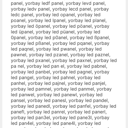
panel, yorbay ledf panel, yorbay levd panel,
yorbay ledv panel, yorbay lecd panel, yorbay
ledc panel, yorbay led opanel, yorbay led
poanel, yorbay led lpanel, yorbay led planel,
yorbay led öpanel, yorbay led pöanel, yorbay
led üpanel, yorbay led püanel, yorbay led
0panel, yorbay led p0anel, yorbay led ßpanel,
yorbay led pßanel, yorbay led pqanel, yorbay
led paqnel, yorbay led pwanel, yorbay led
pawnel, yorbay led pzanel, yorbay led paznel,
yorbay led pxanel, yorbay led paxnel, yorbay led
pa nel, yorbay led pan el, yorbay led pabnel,
yorbay led panbel, yorbay led pagnel, yorbay
led pangel, yorbay led pahnel, yorbay led
panhel, yorbay led pajnel, yorbay led panjel,
yorbay led pamnel, yorbay led panmel, yorbay
led panwel, yorbay led panewl, yorbay led
pansel, yorbay led panesl, yorbay led pandel,
yorbay led panedl, yorbay led panfel, yorbay led
panefl, yorbay led panrel, yorbay led panerl,
yorbay led pan3el, yorbay led pane3l, yorbay
led pan4el, yorbay led pane4l, yorbay led