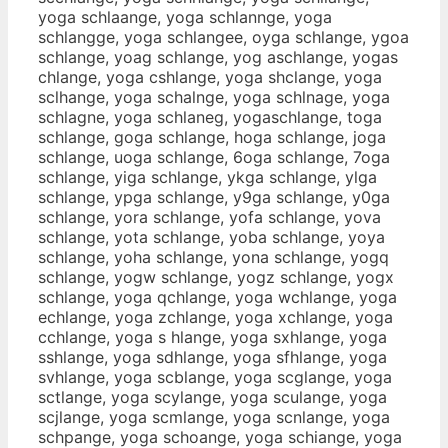
yoga schlaange, yoga schlannge, yoga
schlangge, yoga schlangee, oyga schlange, ygoa
schlange, yoag schlange, yog aschlange, yogas
chlange, yoga cshlange, yoga shclange, yoga
sclhange, yoga schalnge, yoga schlnage, yoga
schlagne, yoga schlaneg, yogaschlange, toga
schlange, goga schlange, hoga schlange, joga
schlange, uoga schlange, 6oga schlange, 7oga
schlange, yiga schlange, ykga schlange, ylga
schlange, ypga schlange, y9ga schlange, y0ga
schlange, yora schlange, yofa schlange, yova
schlange, yota schlange, yoba schlange, yoya
schlange, yoha schlange, yona schlange, yogq
schlange, yogw schlange, yogz schlange, yogx
schlange, yoga qchlange, yoga wchlange, yoga
echlange, yoga zchlange, yoga xchlange, yoga
cchlange, yoga s hlange, yoga sxhlange, yoga
sshlange, yoga sdhlange, yoga sfhlange, yoga
svhlange, yoga scblange, yoga scglange, yoga
sctlange, yoga scylange, yoga sculange, yoga
scjlange, yoga scmlange, yoga scnlange, yoga
schpange, yoga schoange, yoga schiange, yoga