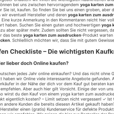
 können bei uns zwischen hervorragendem
yoga karten zum
ür Sie ist, kaufen. So finden Sie bei uns einen groben, aber
s wir eventuell Hersteller und deren
yoga karten zum ausd
n. Eine kurze Anmerkung in den Kommentaren reicht hier v
rt haben. Suchen Sie einen guten und hochwertigen
yoga 
azu aber später mehr. Zudem sollten Sie nicht vergessen, d
ür das beste
yoga karten zum ausdrucken
-Produkt warten 
ucken
. Schließlich möchten wir, dass Sie mit gutem Gewiss
en Checkliste – Die wichtigsten Kaufkr
er lieber doch Online kaufen?
utschen jedes Jahr online einkaufen? Und das nicht ohne Gru
 haben wir Online viele interessante Angebote gefunden. A
 Verkäufer in der Nähe der dich vor dem Kauf gut beraten k
empfehlen. Aber auch hier gilt Vorsicht. Einige der von uns
 so wirst du den Kauf von einem yoga karten zum ausdrucke
t eigentlich kosten? – Limit setzen nicht vergessen! ✓ Ist 
n andere Kunden die bereits diesesn Artikel gekauft haben
Hersteller einen (gratis) Kundenservice für defekte Produk