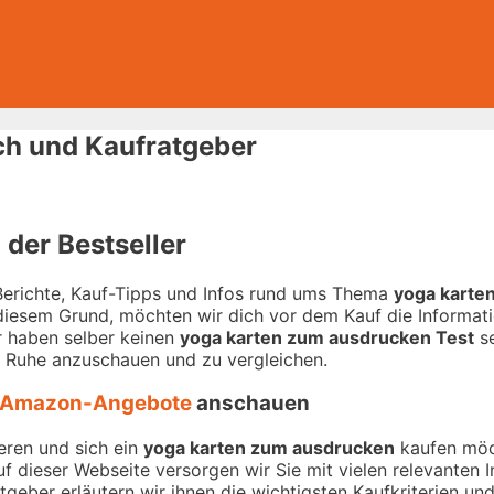
ch und Kaufratgeber
der Bestseller
-Berichte, Kauf-Tipps und Infos rund ums Thema
yoga karte
 diesem Grund, möchten wir dich vor dem Kauf die Informati
ir haben selber keinen
yoga karten zum ausdrucken Test
se
n Ruhe anzuschauen und zu vergleichen.
Amazon-Angebote
anschauen
eren und sich ein
yoga karten zum ausdrucken
kaufen möch
Auf dieser Webseite versorgen wir Sie mit vielen relevante
geber erläutern wir ihnen die wichtigsten Kaufkriterien und