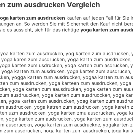
en zum ausdrucken
Vergleich
oga karten zum ausdrucken
kaufen auf jeden Fall für Sie 
gungen an. So werden Sie mit Sicherheit den Kauf nicht be
ie es aussieht, sich für das richtige
yoga karten zum ausd
n zum ausdrucken, yoga karhen zum ausdrucken, yoga karyen zum ausdrucken, yoga kar5en zum ausdrucken, yoga kar6en zum ausdrucken, yoga kartwn zum ausdrucken, yoga kartsn zum ausdrucken, yoga kartdn zum ausdrucken, yoga kartfn zum ausdrucken, yoga kartrn zum ausdrucken, yoga kart3n zum ausdrucken, yoga kart4n zum ausdrucken, yoga karte zum ausdrucken, yoga karteb zum ausdrucken, yoga karteg zum ausdrucken, yoga karteh zum ausdrucken, yoga kartej zum ausdrucken, yoga kartem zum ausdrucken, yoga karten xum ausdrucken, yoga karten sum ausdrucken, yoga karten aum ausdrucken, yoga karten zym ausdrucken, yoga karten zhm ausdrucken, yoga karten zjm ausdrucken, yoga karten zkm ausdrucken, yoga karten zim ausdrucken, yoga karten z7m ausdrucken, yoga karten z8m ausdrucken, yoga karten zu ausdrucken, yoga karten zun ausdrucken, yoga karten zuh ausdrucken, yoga karten zuj ausdrucken, yoga karten zuk ausdrucken, yoga karten zul ausdrucken, yoga karten zum qusdrucken, yoga karten zum wusdrucken, yoga karten zum zusdrucken, yoga karten zum xusdrucken, yoga karten zum aysdrucken, yoga karten zum ahsdrucken, yoga karten zum ajsdrucken, yoga karten zum aksdrucken, yoga karten zum aisdrucken, yoga karten zum a7sdrucken, yoga karten zum a8sdrucken, yoga karten zum auqdrucken, yoga karten zum auwdrucken, yoga karten zum auedrucken, yoga karten zum auzdrucken, yoga karten zum auxdrucken, yoga karten zum aucdrucken, yoga karten zum ausxrucken, yoga karten zum aussrucken, yoga karten zum auswrucken, yoga karten zum auserucken, yoga karten zum ausrrucken, yoga karten zum ausfrucken, yoga karten zum ausvrucken, yoga karten zum auscrucken, yoga karten zum ausdeucken, yoga karten zum ausdducken, yoga karten zum ausdfucken, yoga karten zum ausdgucken, yoga karten zum ausdtucken, yoga karten zum ausd4ucken, yoga karten zum ausd5ucken, yoga karten zum ausdrycken, yoga karten zum ausdrhcken, yoga karten zum ausdrjcken, yoga karten zum ausdrkcken, yoga karten zum ausdricken, yoga karten zum ausdr7cken, yoga karten zum ausdr8cken, yoga karten zum ausdru ken, yoga karten zum ausdruxken, yoga karten zum ausdrusken, yoga karten zum ausdrudken, yoga karten zum ausdrufken, yoga karten zum ausdruvken, yoga karten zum ausdrucuen, yoga karten zum ausdrucjen, yoga karten zum ausdrucmen, yoga karten zum ausdruclen, yoga karten zum ausdrucoen, yoga karten zum ausdruckwn, yoga karten zum ausdrucksn, yoga karten zum ausdruckdn, yoga karten zum ausdruckfn, yoga karten zum ausdruckrn, yoga karten zum ausdruck3n, yoga karten zum ausdruck4n, yoga karten zum ausdrucke , yoga karten zum ausdruckeb, yoga karten zum ausdruckeg, yoga karten zum ausdruckeh, yoga karten zum ausdruckej, yoga karten zum ausdruckem, tyoga karten zum ausdrucken, ytoga karten zum ausdrucken, gyoga karten zum ausdrucken, ygoga karten zum ausdrucken, hyoga karten zum ausdrucken, yhoga karten zum ausdrucken, jyoga karten zum ausdrucken, yjoga karten zum ausdrucken, uyoga karten zum ausdrucken, yuoga karten zum ausdrucken, 6yoga karten zum ausdrucken, y6oga karten zum ausdrucken, 7yoga karten zum ausdrucken, y7oga karten zum ausdrucken, yioga karten zum ausdrucken, yoiga karten zum ausdrucken, ykoga karten zum ausdrucken, yokga karten zum ausdrucken, yloga karten zum ausdrucken, yolga karten zum ausdrucken, ypoga karten zum ausdrucken, yopga karten zum ausdrucken, y9oga karten zum ausdrucken, y