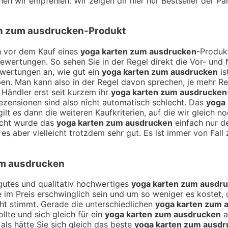
nnen wir empfehlen. Wir zeigen dir hier nur Bestseller der 
n zum ausdrucken
-Produkt
ch vor dem Kauf eines
yoga karten zum ausdrucken
-Produk
Bewertungen. So sehen Sie in der Regel direkt die Vor- un
ewertungen an, wie gut ein
yoga karten zum ausdrucken
is
n. Man kann also in der Regel davon sprechen, je mehr R
 Händler erst seit kurzem ihr
yoga karten zum ausdrucken
ezensionen sind also nicht automatisch schlecht. Das
yoga
lt es dann die weiteren Kaufkriterien, auf die wir gleich 
icht wurde das
yoga karten zum ausdrucken
einfach nur de
s aber vielleicht trotzdem sehr gut. Es ist immer von Fall 
um ausdrucken
n gutes und qualitativ hochwertiges
yoga karten zum ausdr
ie im Preis erschwinglich sein und um so weniger es kostet, 
cht stimmt. Gerade die unterschiedlichen
yoga karten zum 
lte und sich gleich für ein
yoga karten zum ausdrucken
a
ls hätte Sie sich gleich das beste
yoga karten zum ausd