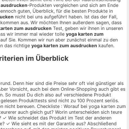
 ausdrucken
-Produkten vergleichen und sich am Ende
 dennoch guten, Überblick, für die besten Produkte in
rucken
nicht bei uns aufgeführt haben. Ist das der Fall,
ollkommen aus. Wir möchten Ihnen außerdem sagen, dass
karten zum ausdrucken
Test, geben wir ihnen in unseren
ass wir immer mal wieder tolle
yoga karten zum
auf Sie. Kommen wir nun aber zunächst einmal zu den
en das richtige
yoga karten zum ausdrucken
kaufen.
iterien im Überblick
nd. Denn hier sind die Preise sehr oft viel günstiger als
ber Vorsicht, auch bei dem Online-Shopping auch gibt es
ann. So musst Du dich also auf verschiedene Produkt
 gelesen Produkttests sind nicht zu 100 Prozent seriös.
n nicht bereuen. Checkliste : Worauf bei yoga karten zum
teurerer auch gleich gut? Worin unterscheiden sich teure
? ✓ Wie schneidet das Produkt im Test der anderen
te? ✓ Wie sieht es mit der Garantie aus? Abschließend