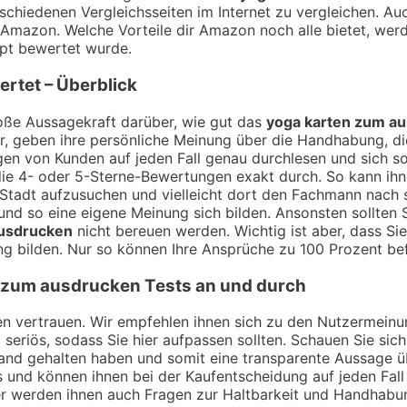
schiedenen Vergleichsseiten im Internet zu vergleichen. Au
mazon. Welche Vorteile dir Amazon noch alle bietet, werd
pt bewertet wurde.
rtet – Überblick
ße Aussagekraft darüber, wie gut das
yoga karten zum a
r, geben ihre persönliche Meinung über die Handhabung, die
en von Kunden auf jeden Fall genau durchlesen und sich so
ie 4- oder 5-Sterne-Bewertungen exakt durch. So kann ihnen
r Stadt aufzusuchen und vielleicht dort den Fachmann nach
nd so eine eigene Meinung sich bilden. Ansonsten sollten S
ausdrucken
nicht bereuen werden. Wichtig ist aber, dass S
g bilden. Nur so können Ihre Ansprüche zu 100 Prozent bef
 zum ausdrucken
Tests an und durch
ngen vertrauen. Wir empfehlen ihnen sich zu den Nutzermei
t seriös, sodass Sie hier aufpassen sollten. Schauen Sie si
Hand gehalten haben und somit eine transparente Aussage 
s und können ihnen bei der Kaufentscheidung auf jeden Fall
er werden ihnen auch Fragen zur Haltbarkeit und Handhabu