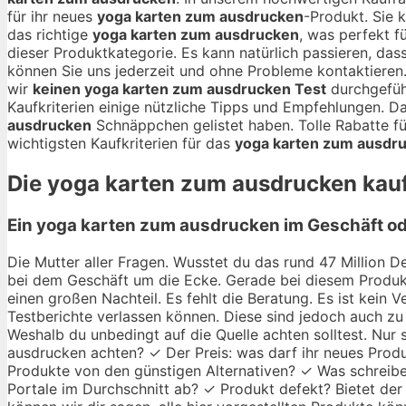
für ihr neues
yoga karten zum ausdrucken
-Produkt. Sie
das richtige
yoga karten zum ausdrucken
, was perfekt f
dieser Produktkategorie. Es kann natürlich passieren, das
können Sie uns jederzeit und ohne Probleme kontaktiere
wir
keinen yoga karten zum ausdrucken Test
durchgefüh
Kaufkriterien einige nützliche Tipps und Empfehlungen. D
ausdrucken
Schnäppchen gelistet haben. Tolle Rabatte f
wichtigsten Kaufkriterien für das
yoga karten zum ausdr
Die
yoga karten zum ausdrucken
kauf
Ein yoga karten zum ausdrucken im Geschäft od
Die Mutter aller Fragen. Wusstet du das rund 47 Million De
bei dem Geschäft um die Ecke. Gerade bei diesem Produkt
einen großen Nachteil. Es fehlt die Beratung. Es ist kein
Testberichte verlassen können. Diese sind jedoch auch zu 
Weshalb du unbedingt auf die Quelle achten solltest. Nur
ausdrucken achten? ✓ Der Preis: was darf ihr neues Produk
Produkte von den günstigen Alternativen? ✓ Was schreibe
Portale im Durchschnitt ab? ✓ Produkt defekt? Bietet der 