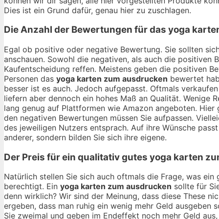
können wir dir sagen, alle hier vorgestellten Produkte kö
Dies ist ein Grund dafür, genau hier zu zuschlagen.
Die Anzahl der Bewertungen für das
yoga karte
Egal ob positive oder negative Bewertung. Sie sollten si
anschauen. Sowohl die negativen, als auch die positiven 
Kaufentscheidung reffen. Meistens geben die positiven B
Personen das
yoga karten zum ausdrucken
bewertet habe
besser ist es auch. Jedoch aufgepasst. Oftmals verkaufen
liefern aber dennoch ein hohes Maß an Qualität. Wenige R
lang genug auf Plattformen wie Amazon angeboten. Hier gi
den negativen Bewertungen müssen Sie aufpassen. Vielle
des jeweiligen Nutzers entsprach. Auf ihre Wünsche passt e
anderer, sondern bilden Sie sich ihre eigene.
Der Preis für ein qualitativ gutes
yoga karten z
Natürlich stellen Sie sich auch oftmals die Frage, was ei
berechtigt. Ein
yoga karten zum ausdrucken
sollte für S
denn wirklich? Wir sind der Meinung, dass diese These ni
ergeben, dass man ruhig ein wenig mehr Geld ausgeben sol
Sie zweimal und geben im Endeffekt noch mehr Geld aus, a