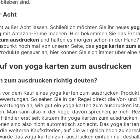
blieben sind.
r Acht
t außer Acht lassen. Schließlich möchten Sie ihr neues
yog
ung mit Amazon-Prime machen. Hier bekommen Sie das Prod
 zum ausdrucken
und halten es morgen schon in der Hand? 
luspunkt noch mal von unserer Seite, das
yoga karten zum 
Produkte genauer an, hier können Sie sich immer über eine 
auf von yoga karten zum ausdrucken
n zum ausdrucken richtig deuten?
ch vor dem Kauf eines yoga karten zum ausdrucken-Produkts
Bewertungen. So sehen Sie in der Regel direkt die Vor- un
wertungen an, wie gut ein yoga karten zum ausdrucken ist. 
. Man kann also in der Regel davon sprechen, je mehr Re
 Händler erst seit kurzem ihr yoga karten zum ausdrucken-
en sind also nicht automatisch schlecht. Das yoga karten 
ie weiteren Kaufkriterien, auf die wir gleich noch zu spre
wurde das yoga karten zum ausdrucken einfach nur deshalb 