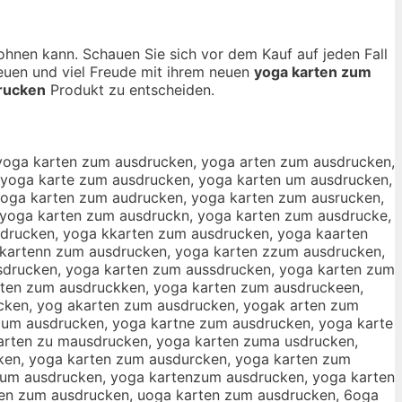
lohnen kann. Schauen Sie sich vor dem Kauf auf jeden Fall
reuen und viel Freude mit ihrem neuen
yoga karten zum
rucken
Produkt zu entscheiden.
o9ga karten zum ausdrucken, y0oga karten zum ausdrucken, yo0ga karten zum ausdrucken, yorga karten zum ausdrucken, yogra karten zum ausdrucken, yofga karten zum ausdrucken, yogfa karten zum ausdrucken, yovga karten zum ausdrucken, yogva karten zum ausdrucken, yotga karten zum ausdrucken, yogta karten zum ausdrucken, yobga karten zum ausdrucken, yogba karten zum ausdrucken, yoyga karten zum ausdrucken, yogya karten zum ausdrucken, yohga karten zum ausdrucken, yogha karten zum ausdrucken, yonga karten zum ausdrucken, yogna karten zum ausdrucken, yogqa karten zum ausdrucken, yogaq karten zum ausdrucken, yogwa karten zum ausdrucken, yogaw karten zum ausdrucken, yogza karten zum ausdrucken, yogaz karten zum ausdrucken, yogxa karten zum ausdrucken, yogax karten zum ausdrucken, yoga ukarten zum ausdrucken, yoga kuarten zum ausdrucken, yoga jkarten zum ausdrucken, yoga kjarten zum ausdrucken, yoga mkarten zum ausdrucken, yoga kmarten zum ausdrucken, yoga lkarten zum ausdrucken, yoga klarten zum ausdrucken, yoga okarten zum ausdrucken, yoga koarten zum ausdrucken, yoga kqarten zum ausdrucken, yoga kaqrten zum ausdrucken, yoga kwarten zum ausdrucken, yoga kawrten zum ausdrucken, yoga kzarten zum ausdrucken, yoga kazrten zum ausdrucken, yoga kxarten zum ausdrucken, yoga kaxrten zum ausdrucken, yoga kaerten zum ausdrucken, yoga kareten zum ausdrucken, yoga kadrten zum ausdrucken, yoga kardten zum ausdrucken, yoga kafrten zum ausdrucken, yoga karften zum ausdrucken, yoga kagrten zum ausdrucken, yoga kargten zum ausdrucken, yoga katrten zum ausdrucken, yoga ka4rten zum ausdrucken, yoga kar4ten zum ausdrucken, yoga ka5rten zum ausdrucken, yoga kar5ten zum ausdrucken, yoga kartren zum ausdrucken, yoga kartfen zum ausdrucken, yoga kartgen zum ausdrucken, yoga karhten zum ausdrucken, yoga karthen zum ausdrucken, yoga karyten zum ausdrucken, yoga kartyen zum ausdrucken, yoga kart5en zum ausdrucken, yoga kar6ten zum ausdrucken, yoga kart6en zum ausdrucken, yoga kartwen zum ausdrucken, yoga kartewn zum ausdrucken, yoga kartsen zum ausdrucken, yoga kartesn zum ausdrucken, yoga kartden zum ausdrucken, yoga kartedn zum ausdrucken, yoga kartefn zum ausdrucken, yoga kartern zum ausdrucken, yoga kart3en zum ausdrucken, yoga karte3n zum ausdrucken, yoga kart4en zum ausdrucken, yoga karte4n zum ausdrucken, yoga karte n zum ausdrucken, yoga karten zum ausdrucken, yoga kartebn zum ausdrucken, yoga kartenb zum ausdrucken, yoga kartegn zum ausdrucken, yoga karteng zum ausdrucken, yoga kartehn zum ausdrucken, yoga kartenh zum ausdrucken, yoga kartejn zum ausdrucken, yoga kartenj zum ausdrucken, yoga kartemn zum ausdrucken, yoga kartenm zum ausdrucken, yoga karten xzum ausdrucken, yoga karten zxum ausdrucken, yoga karten szum ausdrucken, yoga karten zsum ausdrucken, yoga karten azum ausdrucken, yoga karten zaum ausdrucken, yoga karten zyum ausdrucken, yoga karten zuym ausdrucken, yoga karten zhum ausdrucken, yoga karten zuhm ausdrucken, yoga karten zjum ausdrucken, yoga karten zujm ausdrucken, yoga karten zkum ausdrucken, yoga karten zukm ausdrucken, yoga karten zium ausdrucken, yoga karten zuim ausdrucken, yoga karten z7um ausdrucken, yoga karten zu7m ausdrucken, yoga karten z8um ausdrucken, yoga karten zu8m ausdrucken, yoga karten zu m ausdrucken, yoga karten zum ausdrucken, yoga kart