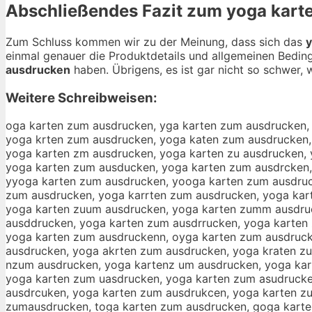
Abschließendes Fazit zum
yoga kart
Zum Schluss kommen wir zu der Meinung, dass sich das
y
einmal genauer die Produktdetails und allgemeinen Bedin
ausdrucken
haben. Übrigens, es ist gar nicht so schwer, w
Weitere Schreibweisen:
oga karten zum ausdrucken, yga karten zum ausdrucken, yoa karten zum ausdrucken, yog karten zum ausdrucken, yoga karten zum ausdrucken, yoga arten zum ausdrucken, yoga krten zum ausdrucken, yoga katen zum ausdrucken, yoga karen zum ausdrucken, yoga kartn zum ausdrucken, yoga karte zum ausdrucken, yoga karten um ausdrucken, yoga karten zm ausdrucken, yoga karten zu ausdrucken, yoga karten zum usdrucken, yoga karten zum asdrucken, yoga karten zum audrucken, yoga karten zum ausrucken, yoga karten zum ausducken, yoga karten zum ausdrcken, yoga karten zum ausdruken, yoga karten zum ausdrucen, yoga karten zum ausdruckn, yoga karten zum ausdrucke, yyoga karten zum ausdrucken, yooga karten zum ausdrucken, yogga karten zum ausdrucken, yogaa karten zum ausdrucken, yoga kkarten zum ausdrucken, yoga kaarten zum ausdrucken, yoga karrten zum ausdrucken, yoga kartten zum ausdrucken, yoga karteen zum ausdrucken, yoga kartenn zum ausdrucken, yoga karten zzum ausdrucken, yoga karten zuum ausdrucken, yoga karten zumm ausdrucken, yoga karten zum aausdrucken, yoga karten zum auusdrucken, yoga karten zum aussdrucken, yoga karten zum ausddrucken, yoga karten zum ausdrrucken, yoga karten zum ausdruucken, yoga karten zum ausdruccken, yoga karten zum ausdruckken, yoga karten zum ausdruckeen, yoga karten zum ausdruckenn, oyga karten zum ausdrucken, ygoa karten zum ausdrucken, yoag karten zum ausdrucken, yog akarten zum ausdrucken, yogak arten zum ausdrucken, yoga akrten zum ausdrucken, yoga kraten zum ausdrucken, yoga katren zum ausdrucken, yoga karetn zum ausdrucken, yoga kartne zum ausdrucken, yoga karte nzum ausdrucken, yoga kartenz um ausdrucken, yoga karten uzm ausdrucken, yoga karten zmu ausdrucken, yoga karten zu mausdrucken, yoga karten zuma usdrucken, yoga karten zum uasdrucken, yoga karten zum asudrucken, yoga karten zum audsrucken, yoga karten zum ausrducken, yoga karten zum ausdurcken, yoga karten zum ausdrcuken, yoga karten zum ausdrukcen, yoga karten zum ausdrucekn, yoga karten zum ausdruckne, yogakarten zum ausdrucken, yoga kartenzum ausdrucken, yoga karten zumausdrucken, toga karten zum ausdrucken, goga karten zum ausdrucken, hoga karten zum ausdrucken, joga karten zum ausdrucken, uoga karten zum ausdrucken, 6oga karten zum ausdrucken, 7oga karten zum ausdrucken, yiga karten zum ausdrucken, ykga karten zum ausdrucken, ylga karten zum ausdrucken, ypga karten zum ausdrucken, y9ga karten zum ausdrucken, y0ga karten zum ausdrucken, yora karten zum ausdrucken, yofa karten zum ausdrucken, yova karten zum ausdrucken, yota karten zum ausdrucken, yoba karten zum ausdrucken, yoya karten zum ausdrucken, yoha karten zum ausdrucken, yona karten zum ausdrucken, yogq karten zum ausdrucken, yogw karten zum ausdrucken, yogz karten zum ausdrucken, yogx karten zum ausdrucken, yoga uarten zum ausdrucken, yoga jarten zum ausdrucken, yoga marten zum ausdrucken, yoga larten zum ausdrucken, yoga oarten zum ausdrucken, yoga kqrten zum ausdrucken, yoga kwrten zum ausdrucken, yoga kzrten zum ausdrucken, yoga kxrten zum ausdrucken, yoga kaeten zum ausdrucken, yoga kadten zum ausdrucken, yoga kaften zum ausdrucken, yoga kagten zum ausdrucken, yoga katten zum ausdrucken, yoga ka4ten zum ausdrucken, yoga ka5ten zum ausdrucken, yoga karren zum ausdrucken, yoga karfen zum ausdrucken, yoga karge