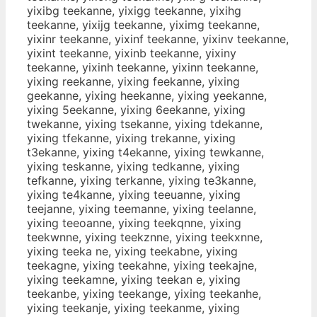
yixibg teekanne, yixigg teekanne, yixihg
teekanne, yixijg teekanne, yiximg teekanne,
yixinr teekanne, yixinf teekanne, yixinv teekanne,
yixint teekanne, yixinb teekanne, yixiny
teekanne, yixinh teekanne, yixinn teekanne,
yixing reekanne, yixing feekanne, yixing
geekanne, yixing heekanne, yixing yeekanne,
yixing 5eekanne, yixing 6eekanne, yixing
twekanne, yixing tsekanne, yixing tdekanne,
yixing tfekanne, yixing trekanne, yixing
t3ekanne, yixing t4ekanne, yixing tewkanne,
yixing teskanne, yixing tedkanne, yixing
tefkanne, yixing terkanne, yixing te3kanne,
yixing te4kanne, yixing teeuanne, yixing
teejanne, yixing teemanne, yixing teelanne,
yixing teeoanne, yixing teekqnne, yixing
teekwnne, yixing teekznne, yixing teekxnne,
yixing teeka ne, yixing teekabne, yixing
teekagne, yixing teekahne, yixing teekajne,
yixing teekamne, yixing teekan e, yixing
teekanbe, yixing teekange, yixing teekanhe,
yixing teekanje, yixing teekanme, yixing