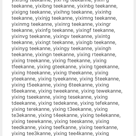
teekanne, yixibng teekanne, yixinbg teekanne,
yixigng teekanne, yixihng teekanne, yixinhg
teekanne, yixinjg teekanne, yiximng teekanne,
yixinmg teekanne, yixinrg teekanne, yixingr
teekanne, yixinfg teekanne, yixingf teekanne,
yixinvg teekanne, yixingv teekanne, yixintg
teekanne, yixingt teekanne, yixingb teekanne,
yixinyg teekanne, yixingy teekanne, yixingh
teekanne, yixingn teekanne, yixing rteekanne,
yixing treekanne, yixing fteekanne, yixing
tfeekanne, yixing gteekanne, yixing tgeekanne,
yixing hteekanne, yixing theekanne, yixing
yteekanne, yixing tyeekanne, yixing 5teekanne,
yixing t5eekanne, yixing 6teekanne, yixing
t6eekanne, yixing tweekanne, yixing tewekanne,
yixing tseekanne, yixing tesekanne, yixing
tdeekanne, yixing tedekanne, yixing tefekanne,
yixing terekanne, yixing t3eekanne, yixing
te3ekanne, yixing t4eekanne, yixing te4ekanne,
yixing teewkanne, yixing teeskanne, yixing
teedkanne, yixing teefkanne, yixing teerkanne,
yixing tee3kanne, yixing tee4kanne, yixing