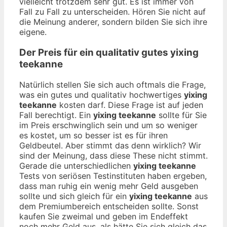
vielleicht trotzdem sehr gut. Es ist immer von
Fall zu Fall zu unterscheiden. Hören Sie nicht auf
die Meinung anderer, sondern bilden Sie sich ihre
eigene.
Der Preis für ein qualitativ gutes
yixing
teekanne
Natürlich stellen Sie sich auch oftmals die Frage,
was ein gutes und qualitativ hochwertiges
yixing
teekanne
kosten darf. Diese Frage ist auf jeden
Fall berechtigt. Ein
yixing teekanne
sollte für Sie
im Preis erschwinglich sein und um so weniger
es kostet, um so besser ist es für ihren
Geldbeutel. Aber stimmt das denn wirklich? Wir
sind der Meinung, dass diese These nicht stimmt.
Gerade die unterschiedlichen
yixing teekanne
Tests von seriösen Testinstituten haben ergeben,
dass man ruhig ein wenig mehr Geld ausgeben
sollte und sich gleich für ein
yixing teekanne
aus
dem Premiumbereich entscheiden sollte. Sonst
kaufen Sie zweimal und geben im Endeffekt
noch mehr Geld aus, als hätte Sie sich gleich das