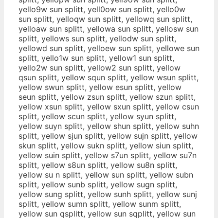
yello9w sun splitt, yell0ow sun splitt, yello0w
sun splitt, yelloqw sun splitt, yellowq sun splitt,
yelloaw sun splitt, yellowa sun splitt, yellosw sun
splitt, yellows sun splitt, yellodw sun splitt,
yellowd sun splitt, yelloew sun splitt, yellowe sun
splitt, yello1w sun splitt, yellow1 sun splitt,
yello2w sun splitt, yellow2 sun splitt, yellow
qsun splitt, yellow squn splitt, yellow wsun splitt,
yellow swun splitt, yellow esun splitt, yellow
seun splitt, yellow zsun splitt, yellow szun splitt,
yellow xsun splitt, yellow sxun splitt, yellow csun
splitt, yellow scun splitt, yellow syun splitt,
yellow suyn splitt, yellow shun splitt, yellow suhn
splitt, yellow sjun splitt, yellow sujn splitt, yellow
skun splitt, yellow sukn splitt, yellow siun splitt,
yellow suin splitt, yellow s7un splitt, yellow su7n
splitt, yellow s8un splitt, yellow su8n splitt,
yellow su n splitt, yellow sun splitt, yellow subn
splitt, yellow sunb splitt, yellow sugn splitt,
yellow sung splitt, yellow sunh splitt, yellow sunj
splitt, yellow sumn splitt, yellow sunm splitt,
yellow sun qsplitt, yellow sun sqplitt, yellow sun