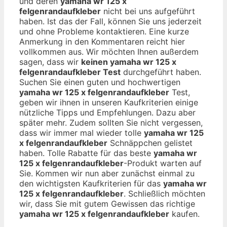
und deren
yamaha wr 125 x
felgenrandaufkleber
nicht bei uns aufgeführt
haben. Ist das der Fall, können Sie uns jederzeit
und ohne Probleme kontaktieren. Eine kurze
Anmerkung in den Kommentaren reicht hier
vollkommen aus. Wir möchten Ihnen außerdem
sagen, dass wir
keinen yamaha wr 125 x
felgenrandaufkleber Test
durchgeführt haben.
Suchen Sie einen guten und hochwertigen
yamaha wr 125 x felgenrandaufkleber
Test,
geben wir ihnen in unseren Kaufkriterien einige
nützliche Tipps und Empfehlungen. Dazu aber
später mehr. Zudem sollten Sie nicht vergessen,
dass wir immer mal wieder tolle
yamaha wr 125
x felgenrandaufkleber
Schnäppchen gelistet
haben. Tolle Rabatte für das beste
yamaha wr
125 x felgenrandaufkleber
-Produkt warten auf
Sie. Kommen wir nun aber zunächst einmal zu
den wichtigsten Kaufkriterien für das
yamaha wr
125 x felgenrandaufkleber
. Schließlich möchten
wir, dass Sie mit gutem Gewissen das richtige
yamaha wr 125 x felgenrandaufkleber
kaufen.