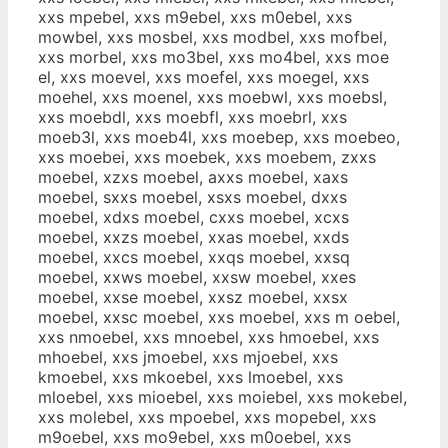
xxs mpebel, xxs m9ebel, xxs m0ebel, xxs
mowbel, xxs mosbel, xxs modbel, xxs mofbel,
xxs morbel, xxs mo3bel, xxs mo4bel, xxs moe
el, xxs moevel, xxs moefel, xxs moegel, xxs
moehel, xxs moenel, xxs moebwl, xxs moebsl,
xxs moebdl, xxs moebfl, xxs moebrl, xxs
moeb3l, xxs moeb4l, xxs moebep, xxs moebeo,
xxs moebei, xxs moebek, xxs moebem, zxxs
moebel, xzxs moebel, axxs moebel, xaxs
moebel, sxxs moebel, xsxs moebel, dxxs
moebel, xdxs moebel, cxxs moebel, xcxs
moebel, xxzs moebel, xxas moebel, xxds
moebel, xxcs moebel, xxqs moebel, xxsq
moebel, xxws moebel, xxsw moebel, xxes
moebel, xxse moebel, xxsz moebel, xxsx
moebel, xxsc moebel, xxs moebel, xxs m oebel,
xxs nmoebel, xxs mnoebel, xxs hmoebel, xxs
mhoebel, xxs jmoebel, xxs mjoebel, xxs
kmoebel, xxs mkoebel, xxs lmoebel, xxs
mloebel, xxs mioebel, xxs moiebel, xxs mokebel,
xxs molebel, xxs mpoebel, xxs mopebel, xxs
m9oebel, xxs mo9ebel, xxs m0oebel, xxs