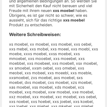
und allgemeinen Bedingungen an. So werden Sie
mit Sicherheit den Kauf nicht bereuen und viel
Freude mit ihrem neuen
xxs moebel
haben.
Übrigens, es ist gar nicht so schwer, wie es
aussieht, sich für das richtige
xxs moebel
Produkt zu entscheiden.
Weitere Schreibweisen:
xs moebel, xx moebel, xxs moebel, xxs oebel,
xxs mebel, xxs mobel, xxs moeel, xxs moebl, xxs
moebe, xxxs moebel, xxss moebel, xxs
mmoebel, xxs mooebel, xxs moeebel, xxs
moebbel, xxs moebeel, xxs moebell, xsx moebel,
xx smoebel, xxsm oebel, xxs omebel, xxs
meobel, xxs mobeel, xxs moeebl, xxs moeble,
xxsmoebel, zxs moebel, axs moebel, sxs
moebel, dxs moebel, cxs moebel, xzs moebel,
xas moebel, xss moebel, xds moebel, xcs
moebel, xxq moebel, xxw moebel, xxe moebel,
xxz moebel, xxx moebel, xxc moebel, xxs oebel,
xxs noebel, xxs hoebel, xxs joebel, xxs koebel,
xxs loebel, xxs miebel, xxs mkebel, xxs mlebel,