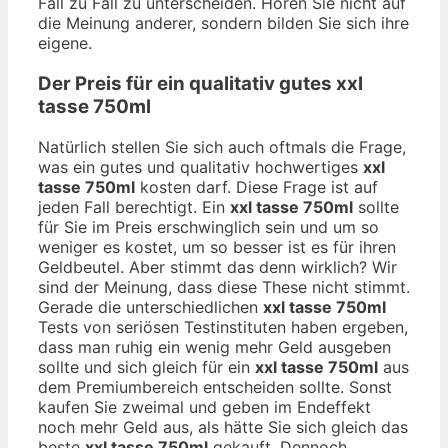
Fall zu Fall zu unterscheiden. Hören Sie nicht auf
die Meinung anderer, sondern bilden Sie sich ihre
eigene.
Der Preis für ein qualitativ gutes
xxl
tasse 750ml
Natürlich stellen Sie sich auch oftmals die Frage,
was ein gutes und qualitativ hochwertiges
xxl
tasse 750ml
kosten darf. Diese Frage ist auf
jeden Fall berechtigt. Ein
xxl tasse 750ml
sollte
für Sie im Preis erschwinglich sein und um so
weniger es kostet, um so besser ist es für ihren
Geldbeutel. Aber stimmt das denn wirklich? Wir
sind der Meinung, dass diese These nicht stimmt.
Gerade die unterschiedlichen
xxl tasse 750ml
Tests von seriösen Testinstituten haben ergeben,
dass man ruhig ein wenig mehr Geld ausgeben
sollte und sich gleich für ein
xxl tasse 750ml
aus
dem Premiumbereich entscheiden sollte. Sonst
kaufen Sie zweimal und geben im Endeffekt
noch mehr Geld aus, als hätte Sie sich gleich das
beste
xxl tasse 750ml
gekauft. Dennoch