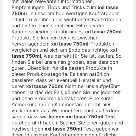
mit vielen relevanten Informationen,
Empfehlungen, Tipps und Tricks zum
xxl tasse
750ml
. In unserem hochwertigen Kaufratgeber
erläutern wir ihnen die wichtigsten Kaufkriterien
und bieten ihnen somit eine Hilfe bei der
Kaufentscheidung für ihr neues
xxl tasse 750ml
-
Produkt. Sie können bei uns zwischen
hervorragendem
xxl tasse 750ml
-Produkten
vergleichen und sich am Ende das richtige
xxl
tasse 750ml
, was perfekt für Sie ist, kaufen. So
finden Sie bei uns einen groben, aber dennoch
guten, Überblick, für die besten Produkte in
dieser Produktkategorie. Es kann natürlich
passieren, dass wir eventuell Hersteller und
deren
xxl tasse 750ml
nicht bei uns aufgeführt
haben. Ist das der Fall, können Sie uns jederzeit
und ohne Probleme kontaktieren. Eine kurze
Anmerkung in den Kommentaren reicht hier
vollkommen aus. Wir möchten Ihnen außerdem
sagen, dass wir
keinen xxl tasse 750ml Test
durchgeführt haben. Suchen Sie einen guten und
hochwertigen
xxl tasse 750ml
Test, geben wir
ihnen in unseren Kaufkriterien einige nützliche