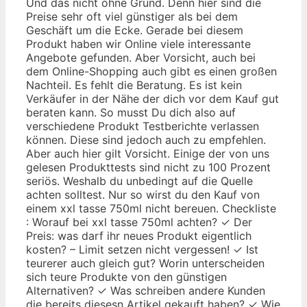
Und das nicht ohne Grund. Denn hier sind die
Preise sehr oft viel günstiger als bei dem
Geschäft um die Ecke. Gerade bei diesem
Produkt haben wir Online viele interessante
Angebote gefunden. Aber Vorsicht, auch bei
dem Online-Shopping auch gibt es einen großen
Nachteil. Es fehlt die Beratung. Es ist kein
Verkäufer in der Nähe der dich vor dem Kauf gut
beraten kann. So musst Du dich also auf
verschiedene Produkt Testberichte verlassen
können. Diese sind jedoch auch zu empfehlen.
Aber auch hier gilt Vorsicht. Einige der von uns
gelesen Produkttests sind nicht zu 100 Prozent
seriös. Weshalb du unbedingt auf die Quelle
achten solltest. Nur so wirst du den Kauf von
einem xxl tasse 750ml nicht bereuen. Checkliste
: Worauf bei xxl tasse 750ml achten? ✓ Der
Preis: was darf ihr neues Produkt eigentlich
kosten? – Limit setzen nicht vergessen! ✓ Ist
teurerer auch gleich gut? Worin unterscheiden
sich teure Produkte von den günstigen
Alternativen? ✓ Was schreiben andere Kunden
die bereits diesesn Artikel gekauft haben? ✓ Wie