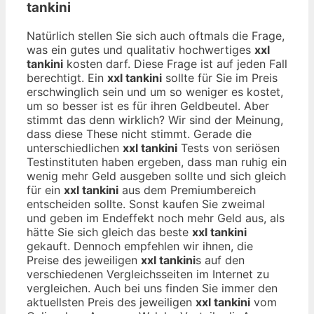
tankini
Natürlich stellen Sie sich auch oftmals die Frage,
was ein gutes und qualitativ hochwertiges
xxl
tankini
kosten darf. Diese Frage ist auf jeden Fall
berechtigt. Ein
xxl tankini
sollte für Sie im Preis
erschwinglich sein und um so weniger es kostet,
um so besser ist es für ihren Geldbeutel. Aber
stimmt das denn wirklich? Wir sind der Meinung,
dass diese These nicht stimmt. Gerade die
unterschiedlichen
xxl tankini
Tests von seriösen
Testinstituten haben ergeben, dass man ruhig ein
wenig mehr Geld ausgeben sollte und sich gleich
für ein
xxl tankini
aus dem Premiumbereich
entscheiden sollte. Sonst kaufen Sie zweimal
und geben im Endeffekt noch mehr Geld aus, als
hätte Sie sich gleich das beste
xxl tankini
gekauft. Dennoch empfehlen wir ihnen, die
Preise des jeweiligen
xxl tankini
s auf den
verschiedenen Vergleichsseiten im Internet zu
vergleichen. Auch bei uns finden Sie immer den
aktuellsten Preis des jeweiligen
xxl tankini
vom