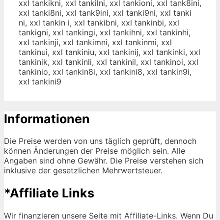
xxl tankikni, xxl tankilni, xxl tankioni, xxl tank8ini,
xxl tanki8ni, xxl tank9ini, xxl tanki9ni, xxl tanki
ni, xxl tankin i, xxl tankibni, xxl tankinbi, xxl
tankigni, xxl tankingi, xxl tankihni, xxl tankinhi,
xxl tankinji, xxl tankimni, xxl tankinmi, xxl
tankinui, xxl tankiniu, xxl tankinij, xxl tankinki, xxl
tankinik, xxl tankinli, xxl tankinil, xxl tankinoi, xxl
tankinio, xxl tankin8i, xxl tankini8, xxl tankin9i,
xxl tankini9
Informationen
Die Preise werden von uns täglich geprüft, dennoch
können Änderungen der Preise möglich sein. Alle
Angaben sind ohne Gewähr. Die Preise verstehen sich
inklusive der gesetzlichen Mehrwertsteuer.
*Affiliate Links
Wir finanzieren unsere Seite mit Affiliate-Links. Wenn Du