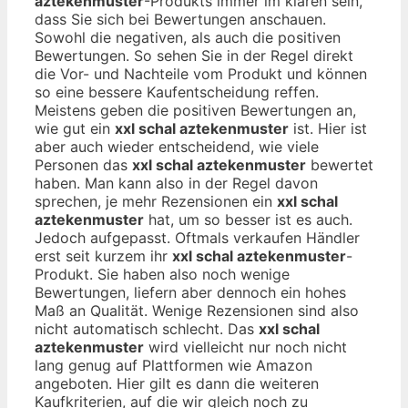
aztekenmuster
-Produkts immer im klaren sein,
dass Sie sich bei Bewertungen anschauen.
Sowohl die negativen, als auch die positiven
Bewertungen. So sehen Sie in der Regel direkt
die Vor- und Nachteile vom Produkt und können
so eine bessere Kaufentscheidung reffen.
Meistens geben die positiven Bewertungen an,
wie gut ein
xxl schal aztekenmuster
ist. Hier ist
aber auch wieder entscheidend, wie viele
Personen das
xxl schal aztekenmuster
bewertet
haben. Man kann also in der Regel davon
sprechen, je mehr Rezensionen ein
xxl schal
aztekenmuster
hat, um so besser ist es auch.
Jedoch aufgepasst. Oftmals verkaufen Händler
erst seit kurzem ihr
xxl schal aztekenmuster
-
Produkt. Sie haben also noch wenige
Bewertungen, liefern aber dennoch ein hohes
Maß an Qualität. Wenige Rezensionen sind also
nicht automatisch schlecht. Das
xxl schal
aztekenmuster
wird vielleicht nur noch nicht
lang genug auf Plattformen wie Amazon
angeboten. Hier gilt es dann die weiteren
Kaufkriterien, auf die wir gleich noch zu