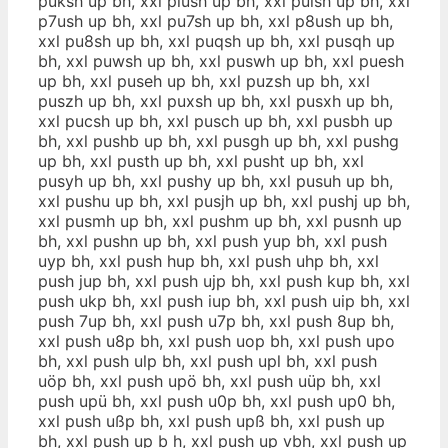
puksh up bh, xxl piush up bh, xxl puish up bh, xxl
p7ush up bh, xxl pu7sh up bh, xxl p8ush up bh,
xxl pu8sh up bh, xxl puqsh up bh, xxl pusqh up
bh, xxl puwsh up bh, xxl puswh up bh, xxl puesh
up bh, xxl puseh up bh, xxl puzsh up bh, xxl
puszh up bh, xxl puxsh up bh, xxl pusxh up bh,
xxl pucsh up bh, xxl pusch up bh, xxl pusbh up
bh, xxl pushb up bh, xxl pusgh up bh, xxl pushg
up bh, xxl pusth up bh, xxl pusht up bh, xxl
pusyh up bh, xxl pushy up bh, xxl pusuh up bh,
xxl pushu up bh, xxl pusjh up bh, xxl pushj up bh,
xxl pusmh up bh, xxl pushm up bh, xxl pusnh up
bh, xxl pushn up bh, xxl push yup bh, xxl push
uyp bh, xxl push hup bh, xxl push uhp bh, xxl
push jup bh, xxl push ujp bh, xxl push kup bh, xxl
push ukp bh, xxl push iup bh, xxl push uip bh, xxl
push 7up bh, xxl push u7p bh, xxl push 8up bh,
xxl push u8p bh, xxl push uop bh, xxl push upo
bh, xxl push ulp bh, xxl push upl bh, xxl push
uöp bh, xxl push upö bh, xxl push uüp bh, xxl
push upü bh, xxl push u0p bh, xxl push up0 bh,
xxl push ußp bh, xxl push upß bh, xxl push up
bh, xxl push up b h, xxl push up vbh, xxl push up