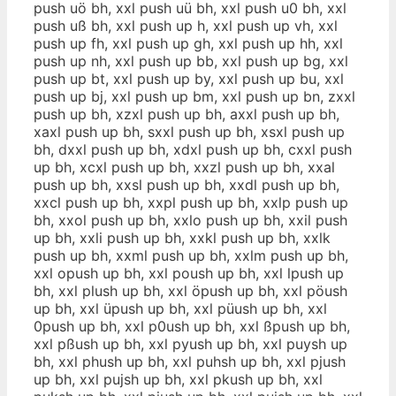
push uö bh, xxl push uü bh, xxl push u0 bh, xxl
push uß bh, xxl push up h, xxl push up vh, xxl
push up fh, xxl push up gh, xxl push up hh, xxl
push up nh, xxl push up bb, xxl push up bg, xxl
push up bt, xxl push up by, xxl push up bu, xxl
push up bj, xxl push up bm, xxl push up bn, zxxl
push up bh, xzxl push up bh, axxl push up bh,
xaxl push up bh, sxxl push up bh, xsxl push up
bh, dxxl push up bh, xdxl push up bh, cxxl push
up bh, xcxl push up bh, xxzl push up bh, xxal
push up bh, xxsl push up bh, xxdl push up bh,
xxcl push up bh, xxpl push up bh, xxlp push up
bh, xxol push up bh, xxlo push up bh, xxil push
up bh, xxli push up bh, xxkl push up bh, xxlk
push up bh, xxml push up bh, xxlm push up bh,
xxl opush up bh, xxl poush up bh, xxl lpush up
bh, xxl plush up bh, xxl öpush up bh, xxl pöush
up bh, xxl üpush up bh, xxl püush up bh, xxl
0push up bh, xxl p0ush up bh, xxl ßpush up bh,
xxl pßush up bh, xxl pyush up bh, xxl puysh up
bh, xxl phush up bh, xxl puhsh up bh, xxl pjush
up bh, xxl pujsh up bh, xxl pkush up bh, xxl