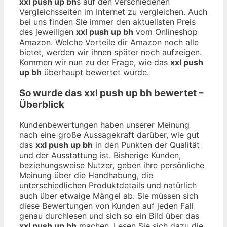
xxl push up bh
s auf den verschiedenen
Vergleichsseiten im Internet zu vergleichen. Auch
bei uns finden Sie immer den aktuellsten Preis
des jeweiligen
xxl push up bh
vom Onlineshop
Amazon. Welche Vorteile dir Amazon noch alle
bietet, werden wir ihnen später noch aufzeigen.
Kommen wir nun zu der Frage, wie das
xxl push
up bh
überhaupt bewertet wurde.
So wurde das
xxl push up bh
bewertet –
Überblick
Kundenbewertungen haben unserer Meinung
nach eine große Aussagekraft darüber, wie gut
das
xxl push up bh
in den Punkten der Qualität
und der Ausstattung ist. Bisherige Kunden,
beziehungsweise Nutzer, geben ihre persönliche
Meinung über die Handhabung, die
unterschiedlichen Produktdetails und natürlich
auch über etwaige Mängel ab. Sie müssen sich
diese Bewertungen von Kunden auf jeden Fall
genau durchlesen und sich so ein Bild über das
xxl push up bh
machen. Lesen Sie sich dazu die