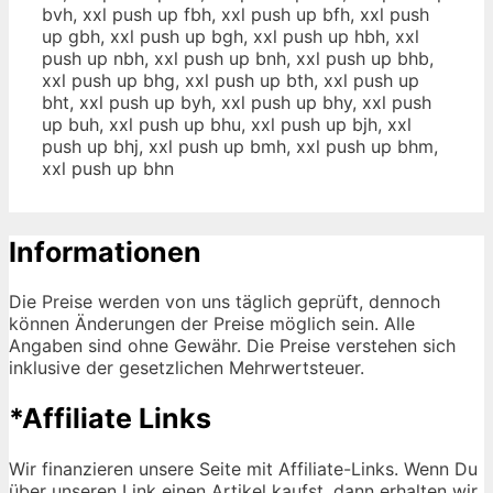
bvh, xxl push up fbh, xxl push up bfh, xxl push
up gbh, xxl push up bgh, xxl push up hbh, xxl
push up nbh, xxl push up bnh, xxl push up bhb,
xxl push up bhg, xxl push up bth, xxl push up
bht, xxl push up byh, xxl push up bhy, xxl push
up buh, xxl push up bhu, xxl push up bjh, xxl
push up bhj, xxl push up bmh, xxl push up bhm,
xxl push up bhn
Informationen
Die Preise werden von uns täglich geprüft, dennoch
können Änderungen der Preise möglich sein. Alle
Angaben sind ohne Gewähr. Die Preise verstehen sich
inklusive der gesetzlichen Mehrwertsteuer.
*Affiliate Links
Wir finanzieren unsere Seite mit Affiliate-Links. Wenn Du
über unseren Link einen Artikel kaufst, dann erhalten wir