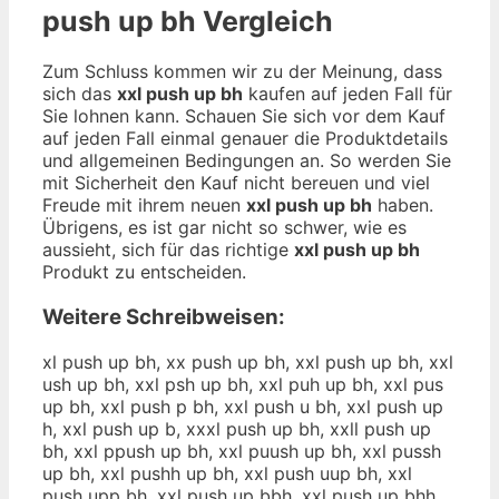
push up bh
Vergleich
Zum Schluss kommen wir zu der Meinung, dass
sich das
xxl push up bh
kaufen auf jeden Fall für
Sie lohnen kann. Schauen Sie sich vor dem Kauf
auf jeden Fall einmal genauer die Produktdetails
und allgemeinen Bedingungen an. So werden Sie
mit Sicherheit den Kauf nicht bereuen und viel
Freude mit ihrem neuen
xxl push up bh
haben.
Übrigens, es ist gar nicht so schwer, wie es
aussieht, sich für das richtige
xxl push up bh
Produkt zu entscheiden.
Weitere Schreibweisen:
xl push up bh, xx push up bh, xxl push up bh, xxl
ush up bh, xxl psh up bh, xxl puh up bh, xxl pus
up bh, xxl push p bh, xxl push u bh, xxl push up
h, xxl push up b, xxxl push up bh, xxll push up
bh, xxl ppush up bh, xxl puush up bh, xxl pussh
up bh, xxl pushh up bh, xxl push uup bh, xxl
push upp bh, xxl push up bbh, xxl push up bhh,