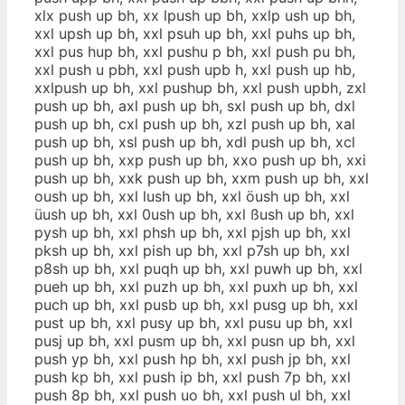
xlx push up bh, xx lpush up bh, xxlp ush up bh,
xxl upsh up bh, xxl psuh up bh, xxl puhs up bh,
xxl pus hup bh, xxl pushu p bh, xxl push pu bh,
xxl push u pbh, xxl push upb h, xxl push up hb,
xxlpush up bh, xxl pushup bh, xxl push upbh, zxl
push up bh, axl push up bh, sxl push up bh, dxl
push up bh, cxl push up bh, xzl push up bh, xal
push up bh, xsl push up bh, xdl push up bh, xcl
push up bh, xxp push up bh, xxo push up bh, xxi
push up bh, xxk push up bh, xxm push up bh, xxl
oush up bh, xxl lush up bh, xxl öush up bh, xxl
üush up bh, xxl 0ush up bh, xxl ßush up bh, xxl
pysh up bh, xxl phsh up bh, xxl pjsh up bh, xxl
pksh up bh, xxl pish up bh, xxl p7sh up bh, xxl
p8sh up bh, xxl puqh up bh, xxl puwh up bh, xxl
pueh up bh, xxl puzh up bh, xxl puxh up bh, xxl
puch up bh, xxl pusb up bh, xxl pusg up bh, xxl
pust up bh, xxl pusy up bh, xxl pusu up bh, xxl
pusj up bh, xxl pusm up bh, xxl pusn up bh, xxl
push yp bh, xxl push hp bh, xxl push jp bh, xxl
push kp bh, xxl push ip bh, xxl push 7p bh, xxl
push 8p bh, xxl push uo bh, xxl push ul bh, xxl