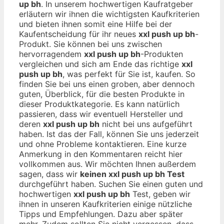
up bh
. In unserem hochwertigen Kaufratgeber
erläutern wir ihnen die wichtigsten Kaufkriterien
und bieten ihnen somit eine Hilfe bei der
Kaufentscheidung für ihr neues
xxl push up bh
-
Produkt. Sie können bei uns zwischen
hervorragendem
xxl push up bh
-Produkten
vergleichen und sich am Ende das richtige
xxl
push up bh
, was perfekt für Sie ist, kaufen. So
finden Sie bei uns einen groben, aber dennoch
guten, Überblick, für die besten Produkte in
dieser Produktkategorie. Es kann natürlich
passieren, dass wir eventuell Hersteller und
deren
xxl push up bh
nicht bei uns aufgeführt
haben. Ist das der Fall, können Sie uns jederzeit
und ohne Probleme kontaktieren. Eine kurze
Anmerkung in den Kommentaren reicht hier
vollkommen aus. Wir möchten Ihnen außerdem
sagen, dass wir
keinen xxl push up bh Test
durchgeführt haben. Suchen Sie einen guten und
hochwertigen
xxl push up bh
Test, geben wir
ihnen in unseren Kaufkriterien einige nützliche
Tipps und Empfehlungen. Dazu aber später
mehr. Zudem sollten Sie nicht vergessen, dass