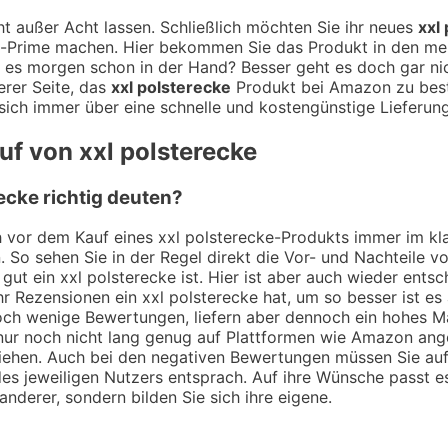
t außer Acht lassen. Schließlich möchten Sie ihr neues
xxl
n-Prime machen. Hier bekommen Sie das Produkt in den meis
 es morgen schon in der Hand? Besser geht es doch gar nic
erer Seite, das
xxl polsterecke
Produkt bei Amazon zu bestel
ich immer über eine schnelle und kostengünstige Lieferung
uf von xxl polsterecke
ecke richtig deuten?
ch vor dem Kauf eines xxl polsterecke-Produkts immer im kl
. So sehen Sie in der Regel direkt die Vor- und Nachteile
gut ein xxl polsterecke ist. Hier ist aber auch wieder ents
r Rezensionen ein xxl polsterecke hat, um so besser ist es
noch wenige Bewertungen, liefern aber dennoch ein hohes M
 nur noch nicht lang genug auf Plattformen wie Amazon angeb
iehen. Auch bei den negativen Bewertungen müssen Sie aufp
es jeweiligen Nutzers entsprach. Auf ihre Wünsche passt es 
anderer, sondern bilden Sie sich ihre eigene.