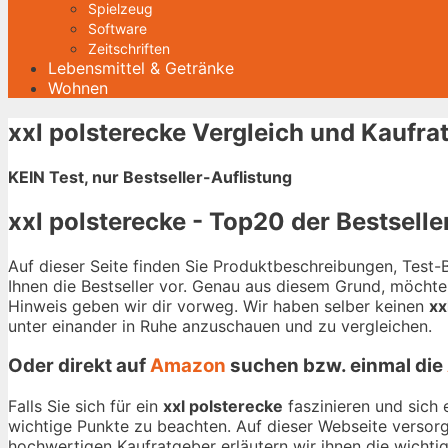
Spielzeug
Software
Zeitschriften
Lebensmittel & Getränke
Wohnen
xxl polsterecke Vergleich und Kaufra
KEIN Test, nur Bestseller-Auflistung
xxl polsterecke - Top20 der Bestselle
Auf dieser Seite finden Sie Produktbeschreibungen, Test
Ihnen die Bestseller vor. Genau aus diesem Grund, möchten
Hinweis geben wir dir vorweg. Wir haben selber keinen
xx
unter einander in Ruhe anzuschauen und zu vergleichen.
Oder direkt auf
Amazon
suchen bzw. einmal die
Falls Sie sich für ein
xxl polsterecke
faszinieren und sich 
wichtige Punkte zu beachten. Auf dieser Webseite versorg
hochwertigen Kaufratgeber erläutern wir ihnen die wichtig