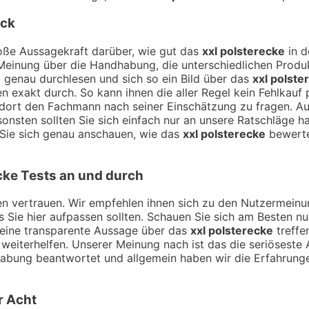
ick
ße Aussagekraft darüber, wie gut das
xxl polsterecke
in d
Meinung über die Handhabung, die unterschiedlichen Produk
 genau durchlesen und sich so ein Bild über das
xxl polste
exakt durch. So kann ihnen die aller Regel kein Fehlkauf 
t dort den Fachmann nach seiner Einschätzung zu fragen. 
onsten sollten Sie sich einfach nur an unsere Ratschläge 
 Sie sich genau anschauen, wie das
xxl polsterecke
bewerte
cke
Tests an und durch
ngen vertrauen. Wir empfehlen ihnen sich zu den Nutzermei
ss Sie hier aufpassen sollten. Schauen Sie sich am Besten n
 eine transparente Aussage über das
xxl polsterecke
treffe
 weiterhelfen. Unserer Meinung nach ist das die seriösest
habung beantwortet und allgemein haben wir die Erfahrung
r Acht