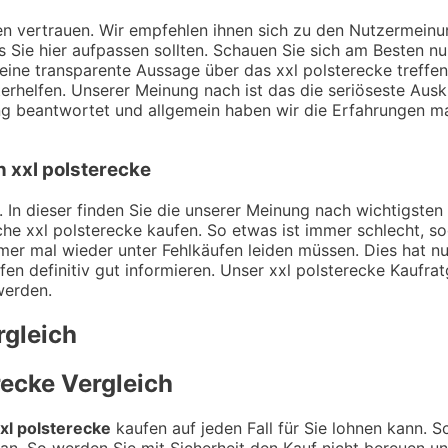
ngen vertrauen. Wir empfehlen ihnen sich zu den Nutzermei
ss Sie hier aufpassen sollten. Schauen Sie sich am Besten n
ine transparente Aussage über das xxl polsterecke treffen 
terhelfen. Unserer Meinung nach ist das die seriöseste Aus
g beantwortet und allgemein haben wir die Erfahrungen ma
n xxl polsterecke
 In dieser finden Sie die unserer Meinung nach wichtigsten K
he xxl polsterecke kaufen. So etwas ist immer schlecht, s
mer mal wieder unter Fehlkäufen leiden müssen. Dies hat nu
fen definitiv gut informieren. Unser xxl polsterecke Kaufrat
werden.
gleich
recke
Vergleich
xl polsterecke
kaufen auf jeden Fall für Sie lohnen kann. S
an. So werden Sie mit Sicherheit den Kauf nicht bereuen u