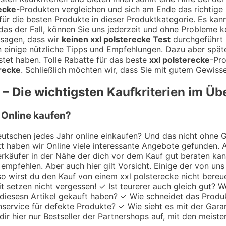
ecke
-Produkten vergleichen und sich am Ende das richtige
ür die besten Produkte in dieser Produktkategorie. Es kann 
t das der Fall, können Sie uns jederzeit und ohne Probleme
 sagen, dass wir
keinen xxl polsterecke Test
durchgeführt 
en einige nützliche Tipps und Empfehlungen. Dazu aber späte
tet haben. Tolle Rabatte für das beste
xxl polsterecke
-Pr
erecke
. Schließlich möchten wir, dass Sie mit gutem Gewiss
– Die wichtigsten Kaufkriterien im Üb
h Online kaufen?
utschen jedes Jahr online einkaufen? Und das nicht ohne Gru
 haben wir Online viele interessante Angebote gefunden. A
 Verkäufer in der Nähe der dich vor dem Kauf gut beraten k
empfehlen. Aber auch hier gilt Vorsicht. Einige der von uns
so wirst du den Kauf von einem xxl polsterecke nicht bereu
mit setzen nicht vergessen! ✓ Ist teurerer auch gleich gut?
 diesesn Artikel gekauft haben? ✓ Wie schneidet das Produ
nservice für defekte Produkte? ✓ Wie sieht es mit der Garan
ir hier nur Bestseller der Partnershops auf, mit den meiste