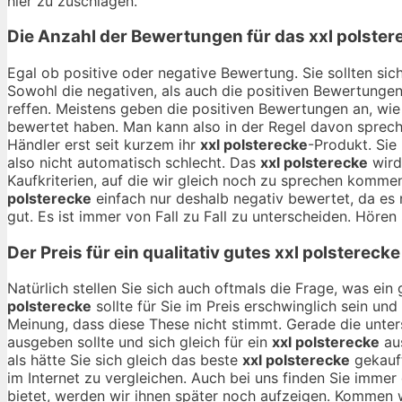
hier zu zuschlagen.
Die Anzahl der Bewertungen für das
xxl polster
Egal ob positive oder negative Bewertung. Sie sollten si
Sowohl die negativen, als auch die positiven Bewertungen
reffen. Meistens geben die positiven Bewertungen an, wie
bewertet haben. Man kann also in der Regel davon sprech
Händler erst seit kurzem ihr
xxl polsterecke
-Produkt. Sie
also nicht automatisch schlecht. Das
xxl polsterecke
wird
Kaufkriterien, auf die wir gleich noch zu sprechen komme
polsterecke
einfach nur deshalb negativ bewertet, da es 
gut. Es ist immer von Fall zu Fall zu unterscheiden. Hören 
Der Preis für ein qualitativ gutes
xxl polsterecke
Natürlich stellen Sie sich auch oftmals die Frage, was ei
polsterecke
sollte für Sie im Preis erschwinglich sein un
Meinung, dass diese These nicht stimmt. Gerade die unte
ausgeben sollte und sich gleich für ein
xxl polsterecke
aus
als hätte Sie sich gleich das beste
xxl polsterecke
gekauft
im Internet zu vergleichen. Auch bei uns finden Sie immer 
bietet, werden wir ihnen später noch aufzeigen. Kommen 