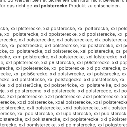
 für das richtige
xxl polsterecke
Produkt zu entscheiden.
ecke, xxl plsterecke, xxl posterecke, xxl polterecke, xxl pol
e, xxll polsterecke, xxl ppolsterecke, xxl poolsterecke, xxl p
ereccke, xxl polstereckke, xxl polstereckee, xlx polsterecke
cke, xxl polstreecke, xxl polsteercke, xxl polsterceke, xxl p
cke, cxl polsterecke, xzl polsterecke, xal polsterecke, xsl 
cke, xxm polsterecke, xxl oolsterecke, xxl lolsterecke, xxl 
cke, xxl pplsterecke, xxl p9lsterecke, xxl p0lsterecke, xxl p
ecke, xxl poleterecke, xxl polzterecke, xxl polxterecke, xxl
ecke, xxl pols6erecke, xxl polstwrecke, xxl polstsrecke, xxl 
ecke, xxl polstefecke, xxl polstegecke, xxl polstetecke, xxl
ke, xxl polster3cke, xxl polster4cke, xxl polstere ke, xxl po
cje, xxl polsterecme, xxl polsterecle, xxl polsterecoe, xxl p
ck4, zxxl polsterecke, xzxl polsterecke, axxl polsterecke, xa
terecke, xxzl polsterecke, xxal polsterecke, xxsl polstereck
 polsterecke, xxli polsterecke, xxkl polsterecke, xxlk polste
terecke, xxl pöolsterecke, xxl üpolsterecke, xxl püolstereck
kolsterecke, xxl poklsterecke, xxl poplsterecke, xxl p9olste
sterecke, xxl pomlsterecke, xxl polmsterecke, xxl polqstere