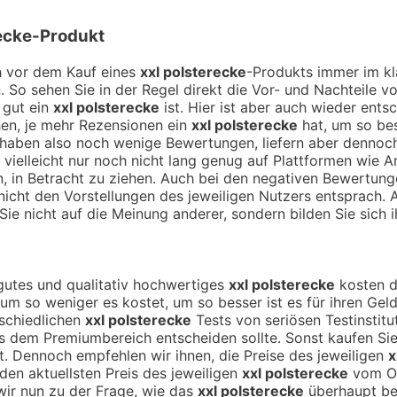
ecke
-Produkt
ch vor dem Kauf eines
xxl polsterecke
-Produkts immer im kl
. So sehen Sie in der Regel direkt die Vor- und Nachteile
 gut ein
xxl polsterecke
ist. Hier ist aber auch wieder ent
en, je mehr Rezensionen ein
xxl polsterecke
hat, um so bes
 haben also noch wenige Bewertungen, liefern aber dennoc
 vielleicht nur noch nicht lang genug auf Plattformen wie 
n, in Betracht zu ziehen. Auch bei den negativen Bewertun
nicht den Vorstellungen des jeweiligen Nutzers entsprach. A
Sie nicht auf die Meinung anderer, sondern bilden Sie sich i
n gutes und qualitativ hochwertiges
xxl polsterecke
kosten da
d um so weniger es kostet, um so besser ist es für ihren Gel
rschiedlichen
xxl polsterecke
Tests von seriösen Testinstit
 dem Premiumbereich entscheiden sollte. Sonst kaufen Si
. Dennoch empfehlen wir ihnen, die Preise des jeweiligen
x
den aktuellsten Preis des jeweiligen
xxl polsterecke
vom On
wir nun zu der Frage, wie das
xxl polsterecke
überhaupt be