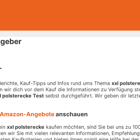
tgeber
r
-Berichte, Kauf-Tipps und Infos rund ums Thema
xxl polster
 wir dich vor dem Kauf die Informationen zu Verfügung stel
l polsterecke Test
selbst durchgeführt. Wir geben dir letzt
Amazon-Angebote
anschauen
ein
xxl polsterecke
kaufen möchten, sind Sie bei uns zu 100 
en wir Sie mit vielen relevanten Informationen, Empfehlun
sten Kaufkriterien und bieten ihnen somit eine Hilfe bei de