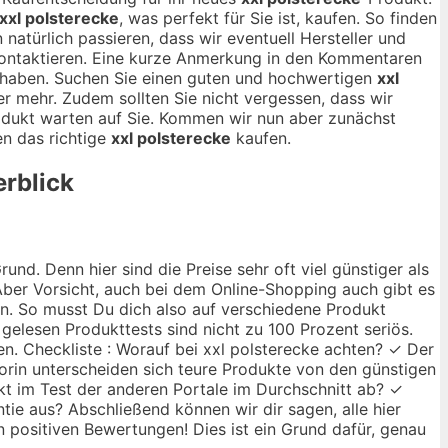
xxl polsterecke
, was perfekt für Sie ist, kaufen. So finden
natürlich passieren, dass wir eventuell Hersteller und
 kontaktieren. Eine kurze Anmerkung in den Kommentaren
haben. Suchen Sie einen guten und hochwertigen
xxl
r mehr. Zudem sollten Sie nicht vergessen, dass wir
odukt warten auf Sie. Kommen wir nun aber zunächst
en das richtige
xxl polsterecke
kaufen.
erblick
nd. Denn hier sind die Preise sehr oft viel günstiger als
ber Vorsicht, auch bei dem Online-Shopping auch gibt es
ann. So musst Du dich also auf verschiedene Produkt
 gelesen Produkttests sind nicht zu 100 Prozent seriös.
en. Checkliste : Worauf bei xxl polsterecke achten? ✓ Der
 Worin unterscheiden sich teure Produkte von den günstigen
kt im Test der anderen Portale im Durchschnitt ab? ✓
tie aus? Abschließend können wir dir sagen, alle hier
n positiven Bewertungen! Dies ist ein Grund dafür, genau