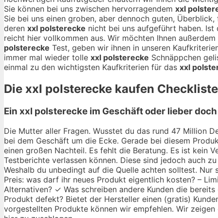
Sie können bei uns zwischen hervorragendem
xxl polster
Sie bei uns einen groben, aber dennoch guten, Überblick, f
deren
xxl polsterecke
nicht bei uns aufgeführt haben. Is
reicht hier vollkommen aus. Wir möchten Ihnen außerdem
polsterecke
Test, geben wir ihnen in unseren Kaufkriteri
immer mal wieder tolle
xxl polsterecke
Schnäppchen gelis
einmal zu den wichtigsten Kaufkriterien für das
xxl polst
Die
xxl polsterecke
kaufen Checkliste 
Ein xxl polsterecke im Geschäft oder lieber doc
Die Mutter aller Fragen. Wusstet du das rund 47 Million De
bei dem Geschäft um die Ecke. Gerade bei diesem Produkt
einen großen Nachteil. Es fehlt die Beratung. Es ist kein
Testberichte verlassen können. Diese sind jedoch auch zu 
Weshalb du unbedingt auf die Quelle achten solltest. Nur 
Preis: was darf ihr neues Produkt eigentlich kosten? – Li
Alternativen? ✓ Was schreiben andere Kunden die bereits
Produkt defekt? Bietet der Hersteller einen (gratis) Kunde
vorgestellten Produkte können wir empfehlen. Wir zeigen d