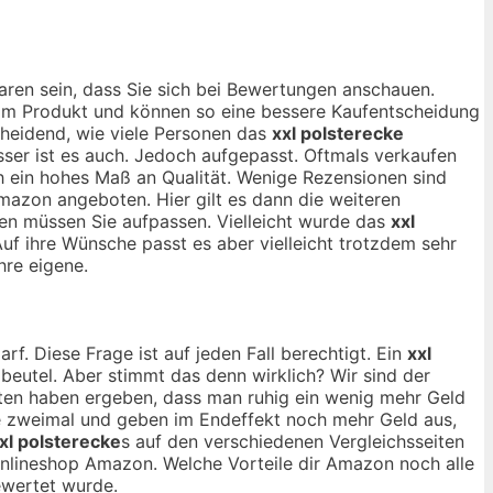
aren sein, dass Sie sich bei Bewertungen anschauen.
 vom Produkt und können so eine bessere Kaufentscheidung
scheidend, wie viele Personen das
xxl polsterecke
ser ist es auch. Jedoch aufgepasst. Oftmals verkaufen
h ein hohes Maß an Qualität. Wenige Rezensionen sind
Amazon angeboten. Hier gilt es dann die weiteren
gen müssen Sie aufpassen. Vielleicht wurde das
xxl
uf ihre Wünsche passt es aber vielleicht trotzdem sehr
hre eigene.
rf. Diese Frage ist auf jeden Fall berechtigt. Ein
xxl
dbeutel. Aber stimmt das denn wirklich? Wir sind der
uten haben ergeben, dass man ruhig ein wenig mehr Geld
e zweimal und geben im Endeffekt noch mehr Geld aus,
xl polsterecke
s auf den verschiedenen Vergleichsseiten
lineshop Amazon. Welche Vorteile dir Amazon noch alle
wertet wurde.