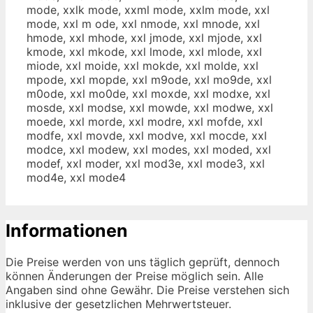
mode, xxlk mode, xxml mode, xxlm mode, xxl
mode, xxl m ode, xxl nmode, xxl mnode, xxl
hmode, xxl mhode, xxl jmode, xxl mjode, xxl
kmode, xxl mkode, xxl lmode, xxl mlode, xxl
miode, xxl moide, xxl mokde, xxl molde, xxl
mpode, xxl mopde, xxl m9ode, xxl mo9de, xxl
m0ode, xxl mo0de, xxl moxde, xxl modxe, xxl
mosde, xxl modse, xxl mowde, xxl modwe, xxl
moede, xxl morde, xxl modre, xxl mofde, xxl
modfe, xxl movde, xxl modve, xxl mocde, xxl
modce, xxl modew, xxl modes, xxl moded, xxl
modef, xxl moder, xxl mod3e, xxl mode3, xxl
mod4e, xxl mode4
Informationen
Die Preise werden von uns täglich geprüft, dennoch
können Änderungen der Preise möglich sein. Alle
Angaben sind ohne Gewähr. Die Preise verstehen sich
inklusive der gesetzlichen Mehrwertsteuer.