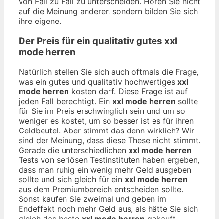
von Fall zu Fall zu unterscheiden. Hören Sie nicht
auf die Meinung anderer, sondern bilden Sie sich
ihre eigene.
Der Preis für ein qualitativ gutes
xxl
mode herren
Natürlich stellen Sie sich auch oftmals die Frage,
was ein gutes und qualitativ hochwertiges
xxl
mode herren
kosten darf. Diese Frage ist auf
jeden Fall berechtigt. Ein
xxl mode herren
sollte
für Sie im Preis erschwinglich sein und um so
weniger es kostet, um so besser ist es für ihren
Geldbeutel. Aber stimmt das denn wirklich? Wir
sind der Meinung, dass diese These nicht stimmt.
Gerade die unterschiedlichen
xxl mode herren
Tests von seriösen Testinstituten haben ergeben,
dass man ruhig ein wenig mehr Geld ausgeben
sollte und sich gleich für ein
xxl mode herren
aus dem Premiumbereich entscheiden sollte.
Sonst kaufen Sie zweimal und geben im
Endeffekt noch mehr Geld aus, als hätte Sie sich
gleich das beste
xxl mode herren
gekauft.