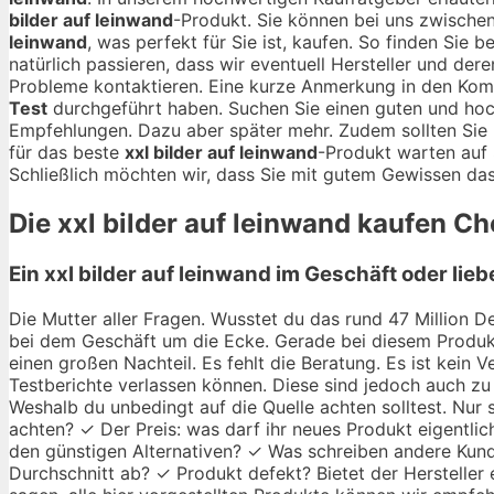
bilder auf leinwand
-Produkt. Sie können bei uns zwisch
leinwand
, was perfekt für Sie ist, kaufen. So finden Sie
natürlich passieren, dass wir eventuell Hersteller und der
Probleme kontaktieren. Eine kurze Anmerkung in den Kom
Test
durchgeführt haben. Suchen Sie einen guten und ho
Empfehlungen. Dazu aber später mehr. Zudem sollten Sie 
für das beste
xxl bilder auf leinwand
-Produkt warten auf 
Schließlich möchten wir, dass Sie mit gutem Gewissen das
Die
xxl bilder auf leinwand
kaufen Che
Ein xxl bilder auf leinwand im Geschäft oder lie
Die Mutter aller Fragen. Wusstet du das rund 47 Million De
bei dem Geschäft um die Ecke. Gerade bei diesem Produkt
einen großen Nachteil. Es fehlt die Beratung. Es ist kein
Testberichte verlassen können. Diese sind jedoch auch zu 
Weshalb du unbedingt auf die Quelle achten solltest. Nur s
achten? ✓ Der Preis: was darf ihr neues Produkt eigentlic
den günstigen Alternativen? ✓ Was schreiben andere Kund
Durchschnitt ab? ✓ Produkt defekt? Bietet der Hersteller 