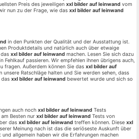
ellsten Preis des jeweiligen
xxl bilder auf leinwand
vom
wir nun zu der Frage, wie das
xxl bilder auf leinwand
and
in den Punkten der Qualität und der Ausstattung ist.
en Produktdetails und natürlich auch über etwaige
r das
xxl bilder auf leinwand
machen. Lesen Sie sich dazu
n Fehlkauf passieren. Wir empfehlen ihnen übrigens auch,
 zu fragen. Außerdem können Sie das
xxl bilder auf
an unsere Ratschläge halten und Sie werden sehen, dass
e das
xxl bilder auf leinwand
bewertet wurde und sich so
nungen auch noch
xxl bilder auf leinwand
Tests
ch am Besten nur
xxl bilder auf leinwand
Tests von
über das
xxl bilder auf leinwand
treffen können. Diese
xxl
serer Meinung nach ist das die seriöseste Auskunft über
t und allgemein haben wir die Erfahrungen machen