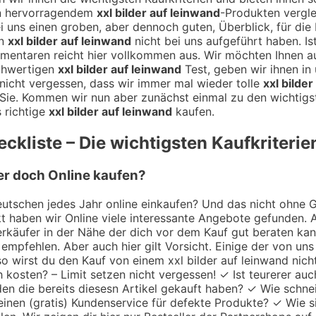
en hervorragendem
xxl bilder auf leinwand
-Produkten vergle
 bei uns einen groben, aber dennoch guten, Überblick, für di
en
xxl bilder auf leinwand
nicht bei uns aufgeführt haben. Is
mentaren reicht hier vollkommen aus. Wir möchten Ihnen 
chwertigen
xxl bilder auf leinwand
Test, geben wir ihnen in 
nicht vergessen, dass wir immer mal wieder tolle
xxl bilde
Sie. Kommen wir nun aber zunächst einmal zu den wichtigst
 richtige
xxl bilder auf leinwand
kaufen.
ckliste – Die wichtigsten Kaufkriterie
ber doch Online kaufen?
utschen jedes Jahr online einkaufen? Und das nicht ohne Gru
 haben wir Online viele interessante Angebote gefunden. A
 Verkäufer in der Nähe der dich vor dem Kauf gut beraten k
empfehlen. Aber auch hier gilt Vorsicht. Einige der von uns
o wirst du den Kauf von einem xxl bilder auf leinwand nicht
h kosten? – Limit setzen nicht vergessen! ✓ Ist teurerer au
en die bereits diesesn Artikel gekauft haben? ✓ Wie schne
einen (gratis) Kundenservice für defekte Produkte? ✓ Wie s