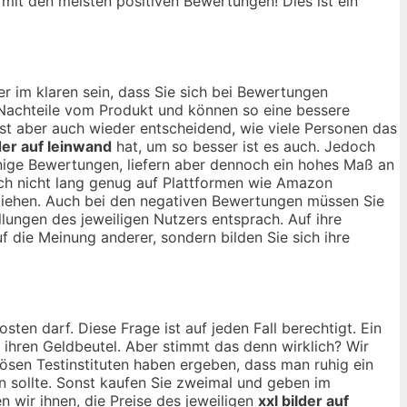
, mit den meisten positiven Bewertungen! Dies ist ein
r im klaren sein, dass Sie sich bei Bewertungen
d Nachteile vom Produkt und können so eine bessere
 ist aber auch wieder entscheidend, wie viele Personen das
lder auf leinwand
hat, um so besser ist es auch. Jedoch
nige Bewertungen, liefern aber dennoch ein hohes Maß an
och nicht lang genug auf Plattformen wie Amazon
u ziehen. Auch bei den negativen Bewertungen müssen Sie
lungen des jeweiligen Nutzers entsprach. Auf ihre
uf die Meinung anderer, sondern bilden Sie sich ihre
sten darf. Diese Frage ist auf jeden Fall berechtigt. Ein
r ihren Geldbeutel. Aber stimmt das denn wirklich? Wir
ösen Testinstituten haben ergeben, dass man ruhig ein
sollte. Sonst kaufen Sie zweimal und geben im
 wir ihnen, die Preise des jeweiligen
xxl bilder auf