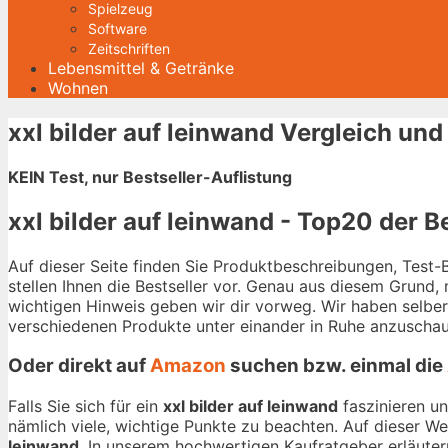
Spielzeug
Software
Zeitschriften
Lebensmittel & Getränke
Wohnen
xxl bilder auf leinwand Vergleich un
KEIN Test, nur Bestseller-Auflistung
xxl bilder auf leinwand - Top20 der B
Auf dieser Seite finden Sie Produktbeschreibungen, Test
stellen Ihnen die Bestseller vor. Genau aus diesem Grund,
wichtigen Hinweis geben wir dir vorweg. Wir haben selbe
verschiedenen Produkte unter einander in Ruhe anzuschau
Oder direkt auf
Amazon
suchen bzw. einmal die
Falls Sie sich für ein
xxl bilder auf leinwand
faszinieren un
nämlich viele, wichtige Punkte zu beachten. Auf dieser W
leinwand
. In unserem hochwertigen Kaufratgeber erläutern