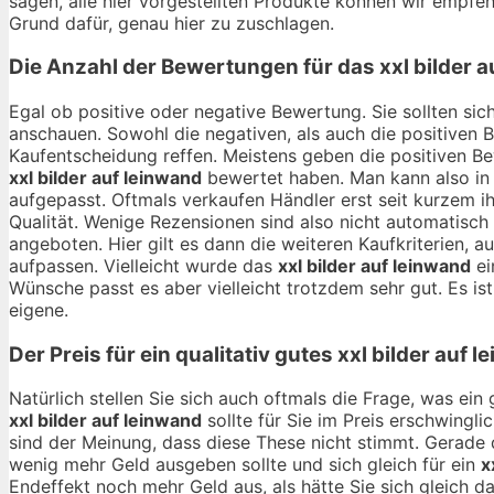
sagen, alle hier vorgestellten Produkte können wir empfehl
Grund dafür, genau hier zu zuschlagen.
Die Anzahl der Bewertungen für das
xxl bilder 
Egal ob positive oder negative Bewertung. Sie sollten si
anschauen. Sowohl die negativen, als auch die positiven 
Kaufentscheidung reffen. Meistens geben die positiven B
xxl bilder auf leinwand
bewertet haben. Man kann also in
aufgepasst. Oftmals verkaufen Händler erst seit kurzem i
Qualität. Wenige Rezensionen sind also nicht automatisch
angeboten. Hier gilt es dann die weiteren Kaufkriterien,
aufpassen. Vielleicht wurde das
xxl bilder auf leinwand
ei
Wünsche passt es aber vielleicht trotzdem sehr gut. Es ist
eigene.
Der Preis für ein qualitativ gutes
xxl bilder auf 
Natürlich stellen Sie sich auch oftmals die Frage, was ei
xxl bilder auf leinwand
sollte für Sie im Preis erschwingli
sind der Meinung, dass diese These nicht stimmt. Gerade 
wenig mehr Geld ausgeben sollte und sich gleich für ein
x
Endeffekt noch mehr Geld aus, als hätte Sie sich gleich d