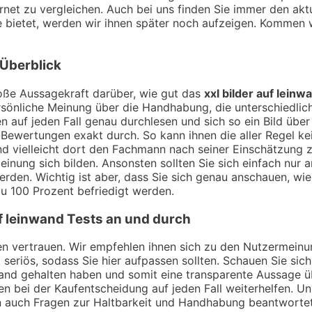
rnet zu vergleichen. Auch bei uns finden Sie immer den aktu
 bietet, werden wir ihnen später noch aufzeigen. Kommen 
 Überblick
ße Aussagekraft darüber, wie gut das
xxl bilder auf leinw
sönliche Meinung über die Handhabung, die unterschiedlich
 auf jeden Fall genau durchlesen und sich so ein Bild übe
Bewertungen exakt durch. So kann ihnen die aller Regel kei
nd vielleicht dort den Fachmann nach seiner Einschätzung
inung sich bilden. Ansonsten sollten Sie sich einfach nur 
rden. Wichtig ist aber, dass Sie sich genau anschauen, wi
u 100 Prozent befriedigt werden.
uf leinwand
Tests an und durch
ngen vertrauen. Wir empfehlen ihnen sich zu den Nutzermei
t seriös, sodass Sie hier aufpassen sollten. Schauen Sie si
Hand gehalten haben und somit eine transparente Aussage 
en bei der Kaufentscheidung auf jeden Fall weiterhelfen. Un
n auch Fragen zur Haltbarkeit und Handhabung beantworte