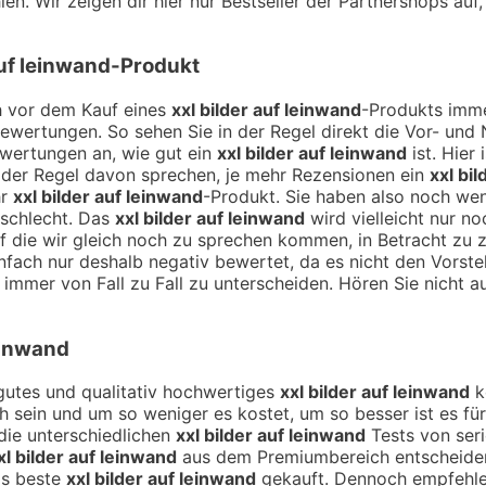
en. Wir zeigen dir hier nur Bestseller der Partnershops auf
auf leinwand
-Produkt
ch vor dem Kauf eines
xxl bilder auf leinwand
-Produkts imme
Bewertungen. So sehen Sie in der Regel direkt die Vor- un
ewertungen an, wie gut ein
xxl bilder auf leinwand
ist. Hier
 der Regel davon sprechen, je mehr Rezensionen ein
xxl bi
hr
xxl bilder auf leinwand
-Produkt. Sie haben also noch we
 schlecht. Das
xxl bilder auf leinwand
wird vielleicht nur n
 auf die wir gleich noch zu sprechen kommen, in Betracht z
nfach nur deshalb negativ bewertet, da es nicht den Vorstel
 immer von Fall zu Fall zu unterscheiden. Hören Sie nicht a
leinwand
n gutes und qualitativ hochwertiges
xxl bilder auf leinwand
ko
ch sein und um so weniger es kostet, um so besser ist es fü
die unterschiedlichen
xxl bilder auf leinwand
Tests von seri
xl bilder auf leinwand
aus dem Premiumbereich entscheiden 
as beste
xxl bilder auf leinwand
gekauft. Dennoch empfehlen