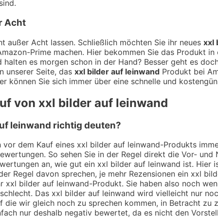
sind.
r Acht
t außer Acht lassen. Schließlich möchten Sie ihr neues
xxl
t Amazon-Prime machen. Hier bekommen Sie das Produkt in d
 halten es morgen schon in der Hand? Besser geht es doch 
n unserer Seite, das
xxl bilder auf leinwand
Produkt bei Ama
er können Sie sich immer über eine schnelle und kostengüns
uf von xxl bilder auf leinwand
uf leinwand richtig deuten?
h vor dem Kauf eines xxl bilder auf leinwand-Produkts imme
Bewertungen. So sehen Sie in der Regel direkt die Vor- un
ertungen an, wie gut ein xxl bilder auf leinwand ist. Hier 
der Regel davon sprechen, je mehr Rezensionen ein xxl bild
hr xxl bilder auf leinwand-Produkt. Sie haben also noch w
schlecht. Das xxl bilder auf leinwand wird vielleicht nur 
 auf die wir gleich noch zu sprechen kommen, in Betracht z
infach nur deshalb negativ bewertet, da es nicht den Vorste