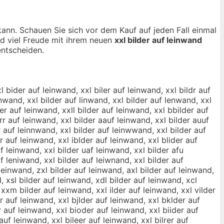
kann. Schauen Sie sich vor dem Kauf auf jeden Fall einmal
nd viel Freude mit ihrem neuen
xxl bilder auf leinwand
ntscheiden.
ilderd auf leinwand, xxl bilderf auf leinwand, xxl bildegr auf leinwand, xxl bilderg auf leinwand, xxl bildetr auf leinwand, xxl bildert auf leinwand, xxl bilder4 auf leinwand, xxl bilde5r auf leinwand, xxl bilder5 auf leinwand, xxl bilder qauf leinwand, xxl bilder aquf leinwand, xxl bilder wauf leinwand, xxl bilder awuf leinwand, xxl bilder zauf leinwand, xxl bilder azuf leinwand, xxl bilder xauf leinwand, xxl bilder axuf leinwand, xxl bilder ayuf leinwand, xxl bilder auyf leinwand, xxl bilder ahuf leinwand, xxl bilder auhf leinwand, xxl bilder ajuf leinwand, xxl bilder aujf leinwand, xxl bilder akuf leinwand, xxl bilder aukf leinwand, xxl bilder aiuf leinwand, xxl bilder auif leinwand, xxl bilder a7uf leinwand, xxl bilder au7f leinwand, xxl bilder a8uf leinwand, xxl bilder au8f leinwand, xxl bilder aucf leinwand, xxl bilder aufc leinwand, xxl bilder audf leinwand, xxl bilder aufd leinwand, xxl bilder auef leinwand, xxl bilder aufe leinwand, xxl bilder aurf leinwand, xxl bilder aufr leinwand, xxl bilder autf leinwand, xxl bilder auft leinwand, xxl bilder augf leinwand, xxl bilder aufg leinwand, xxl bilder aubf leinwand, xxl bilder aufb leinwand, xxl bilder auvf leinwand, xxl bilder aufv leinwand, xxl bilder auf pleinwand, xxl bilder auf lpeinwand, xxl bilder auf oleinwand, xxl bilder auf loeinwand, xxl bilder auf ileinwand, xxl bilder auf lieinwand, xxl bilder auf kleinwand, xxl bilder auf lkeinwand, xxl bilder auf mleinwand, xxl bilder auf lmeinwand, xxl bilder auf lweinwand, xxl bilder auf lewinwand, xxl bilder auf lseinwand, xxl bilder auf lesinwand, xxl bilder auf ldeinwand, xxl bilder auf ledinwand, xxl bilder auf lfeinwand, xxl bilder auf lefinwand, xxl bilder auf lreinwand, xxl bilder auf lerinwand, xxl bilder auf l3einwand, xxl bilder auf le3inwand, xxl bilder auf l4einwand, xxl bilder auf le4inwand, xxl bilder auf leuinwand, xxl bilder auf leiunwand, xxl bilder auf lejinwand, xxl bilder auf leijnwand, xxl bilder auf lekinwand, xxl bilder auf leiknwand, xxl bilder auf lelinwand, xxl bilder auf leilnwand, xxl bilder auf leoinwand, xxl bilder auf leionwand, xxl bilder auf le8inwand, xxl bilder auf lei8nwand, xxl bilder auf le9inwand, xxl bilder auf lei9nwand, xxl bilder auf lei nwand, xxl bilder auf lein wand, xxl bilder auf leibnwand, xxl bilder auf leinbwand, xxl bilder auf leignwand, xxl bilder auf leingwand, xxl bilder auf leihnwand, xxl bilder auf leinhwand, xxl bilder auf leinjwand, xxl bilder auf leimnwand, xxl bilder auf leinmwand, xxl bilder auf leinqwand, xxl bilder auf leinwqand, xxl bilder auf leinawand, xxl bilder auf leinswand, xxl bilder auf leinwsand, xxl bilder auf leindwand, xxl bilder auf leinwdand, xxl bilder auf leinewand, xxl bilder auf leinweand, xxl bilder auf lein1wand, xxl bilder auf leinw1and, xxl bilder auf lein2wand, xxl bilder auf leinw2and, xxl bilder auf leinwaqnd, xxl bilder auf leinwawnd, xxl bilder auf leinwzand, xxl bilder auf leinwaznd, xxl bilder auf leinwxand, xxl bilder auf leinwaxnd, xxl bilder auf leinwa nd, xxl bilder auf leinwan d, xxl bilder auf leinwabnd, xxl bilder auf leinwanbd, xxl bilder auf leinwagnd, xxl bilder auf leinwangd, xxl bilder auf leinwahnd, xxl bilder auf leinwanhd, xxl bilder auf leinwajn