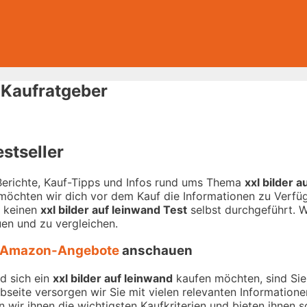
d Kaufratgeber
estseller
-Berichte, Kauf-Tipps und Infos rund ums Thema
xxl bilder 
 möchten wir dich vor dem Kauf die Informationen zu Verfügu
r keinen
xxl bilder auf leinwand Test
selbst durchgeführt. Wi
en und zu vergleichen.
Amazon-Angebote
anschauen
d sich ein
xxl bilder auf leinwand
kaufen möchten, sind Sie 
ebseite versorgen wir Sie mit vielen relevanten Informatio
 wir ihnen die wichtigsten Kaufkriterien und bieten ihnen s