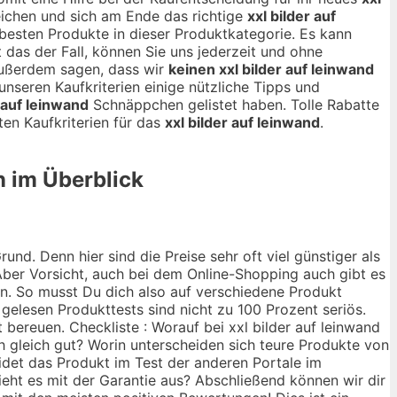
ichen und sich am Ende das richtige
xxl bilder auf
e besten Produkte in dieser Produktkategorie. Es kann
t das der Fall, können Sie uns jederzeit und ohne
außerdem sagen, dass wir
keinen xxl bilder auf leinwand
unseren Kaufkriterien einige nützliche Tipps und
r auf leinwand
Schnäppchen gelistet haben. Tolle Rabatte
en Kaufkriterien für das
xxl bilder auf leinwand
.
n im Überblick
nd. Denn hier sind die Preise sehr oft viel günstiger als
ber Vorsicht, auch bei dem Online-Shopping auch gibt es
ann. So musst Du dich also auf verschiedene Produkt
 gelesen Produkttests sind nicht zu 100 Prozent seriös.
 bereuen. Checkliste : Worauf bei xxl bilder auf leinwand
ch gleich gut? Worin unterscheiden sich teure Produkte von
idet das Produkt im Test der anderen Portale im
ieht es mit der Garantie aus? Abschließend können wir dir