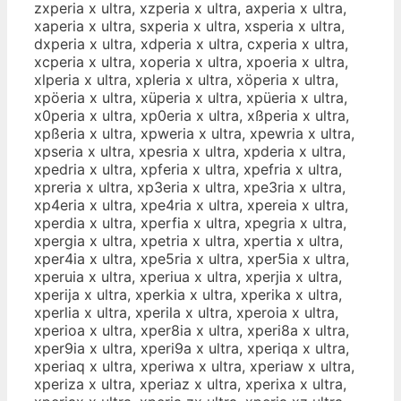
zxperia x ultra, xzperia x ultra, axperia x ultra,
xaperia x ultra, sxperia x ultra, xsperia x ultra,
dxperia x ultra, xdperia x ultra, cxperia x ultra,
xcperia x ultra, xoperia x ultra, xpoeria x ultra,
xlperia x ultra, xpleria x ultra, xöperia x ultra,
xpöeria x ultra, xüperia x ultra, xpüeria x ultra,
x0peria x ultra, xp0eria x ultra, xßperia x ultra,
xpßeria x ultra, xpweria x ultra, xpewria x ultra,
xpseria x ultra, xpesria x ultra, xpderia x ultra,
xpedria x ultra, xpferia x ultra, xpefria x ultra,
xpreria x ultra, xp3eria x ultra, xpe3ria x ultra,
xp4eria x ultra, xpe4ria x ultra, xpereia x ultra,
xperdia x ultra, xperfia x ultra, xpegria x ultra,
xpergia x ultra, xpetria x ultra, xpertia x ultra,
xper4ia x ultra, xpe5ria x ultra, xper5ia x ultra,
xperuia x ultra, xperiua x ultra, xperjia x ultra,
xperija x ultra, xperkia x ultra, xperika x ultra,
xperlia x ultra, xperila x ultra, xperoia x ultra,
xperioa x ultra, xper8ia x ultra, xperi8a x ultra,
xper9ia x ultra, xperi9a x ultra, xperiqa x ultra,
xperiaq x ultra, xperiwa x ultra, xperiaw x ultra,
xperiza x ultra, xperiaz x ultra, xperixa x ultra,