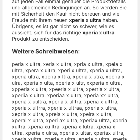
auf jeden Fall einmal genauer die Produktdetails
und allgemeinen Bedingungen an. So werden Sie
mit Sicherheit den Kauf nicht bereuen und viel
Freude mit ihrem neuen
xperia x ultra
haben.
Übrigens, es ist gar nicht so schwer, wie es
aussieht, sich für das richtige
xperia x ultra
Produkt zu entscheiden.
Weitere Schreibweisen:
peria x ultra, xeria x ultra, xpria x ultra, xpeia x
ultra, xpera x ultra, xperi x ultra, xperia x ultra,
xperia ultra, xperia x ltra, xperia x utra, xperia x
ulra, xperia x ulta, xperia x ultr, xxperia x ultra,
xpperia x ultra, xpeeria x ultra, xperria x ultra,
xperiia x ultra, xperiaa x ultra, xperia xx ultra,
xperia x uultra, xperia x ulltra, xperia x ulttra,
xperia x ultrra, xperia x ultraa, pxeria x ultra,
xepria x ultra, xpreia x ultra, xpeira x ultra,
xperai x ultra, xperi ax ultra, xperiax ultra, xperia
xultra, xperia xu ltra, xperia x lutra, xperia x
utlra, xperia x ulrta, xperia x ultar, xperiax ultra,
xperia xultra, zperia x ultra, aperia x ultra, speria