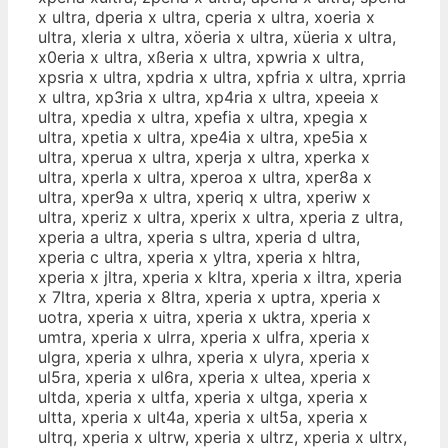
x ultra, dperia x ultra, cperia x ultra, xoeria x
ultra, xleria x ultra, xöeria x ultra, xüeria x ultra,
x0eria x ultra, xßeria x ultra, xpwria x ultra,
xpsria x ultra, xpdria x ultra, xpfria x ultra, xprria
x ultra, xp3ria x ultra, xp4ria x ultra, xpeeia x
ultra, xpedia x ultra, xpefia x ultra, xpegia x
ultra, xpetia x ultra, xpe4ia x ultra, xpe5ia x
ultra, xperua x ultra, xperja x ultra, xperka x
ultra, xperla x ultra, xperoa x ultra, xper8a x
ultra, xper9a x ultra, xperiq x ultra, xperiw x
ultra, xperiz x ultra, xperix x ultra, xperia z ultra,
xperia a ultra, xperia s ultra, xperia d ultra,
xperia c ultra, xperia x yltra, xperia x hltra,
xperia x jltra, xperia x kltra, xperia x iltra, xperia
x 7ltra, xperia x 8ltra, xperia x uptra, xperia x
uotra, xperia x uitra, xperia x uktra, xperia x
umtra, xperia x ulrra, xperia x ulfra, xperia x
ulgra, xperia x ulhra, xperia x ulyra, xperia x
ul5ra, xperia x ul6ra, xperia x ultea, xperia x
ultda, xperia x ultfa, xperia x ultga, xperia x
ultta, xperia x ult4a, xperia x ult5a, xperia x
ultrq, xperia x ultrw, xperia x ultrz, xperia x ultrx,