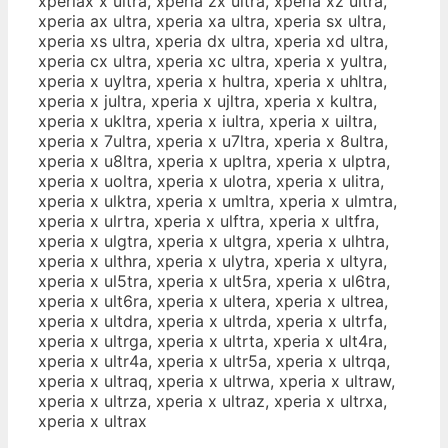
xperiax x ultra, xperia zx ultra, xperia xz ultra,
xperia ax ultra, xperia xa ultra, xperia sx ultra,
xperia xs ultra, xperia dx ultra, xperia xd ultra,
xperia cx ultra, xperia xc ultra, xperia x yultra,
xperia x uyltra, xperia x hultra, xperia x uhltra,
xperia x jultra, xperia x ujltra, xperia x kultra,
xperia x ukltra, xperia x iultra, xperia x uiltra,
xperia x 7ultra, xperia x u7ltra, xperia x 8ultra,
xperia x u8ltra, xperia x upltra, xperia x ulptra,
xperia x uoltra, xperia x ulotra, xperia x ulitra,
xperia x ulktra, xperia x umltra, xperia x ulmtra,
xperia x ulrtra, xperia x ulftra, xperia x ultfra,
xperia x ulgtra, xperia x ultgra, xperia x ulhtra,
xperia x ulthra, xperia x ulytra, xperia x ultyra,
xperia x ul5tra, xperia x ult5ra, xperia x ul6tra,
xperia x ult6ra, xperia x ultera, xperia x ultrea,
xperia x ultdra, xperia x ultrda, xperia x ultrfa,
xperia x ultrga, xperia x ultrta, xperia x ult4ra,
xperia x ultr4a, xperia x ultr5a, xperia x ultrqa,
xperia x ultraq, xperia x ultrwa, xperia x ultraw,
xperia x ultrza, xperia x ultraz, xperia x ultrxa,
xperia x ultrax