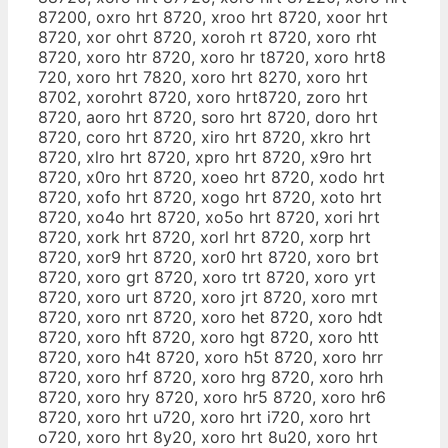
87200, oxro hrt 8720, xroo hrt 8720, xoor hrt
8720, xor ohrt 8720, xoroh rt 8720, xoro rht
8720, xoro htr 8720, xoro hr t8720, xoro hrt8
720, xoro hrt 7820, xoro hrt 8270, xoro hrt
8702, xorohrt 8720, xoro hrt8720, zoro hrt
8720, aoro hrt 8720, soro hrt 8720, doro hrt
8720, coro hrt 8720, xiro hrt 8720, xkro hrt
8720, xlro hrt 8720, xpro hrt 8720, x9ro hrt
8720, x0ro hrt 8720, xoeo hrt 8720, xodo hrt
8720, xofo hrt 8720, xogo hrt 8720, xoto hrt
8720, xo4o hrt 8720, xo5o hrt 8720, xori hrt
8720, xork hrt 8720, xorl hrt 8720, xorp hrt
8720, xor9 hrt 8720, xor0 hrt 8720, xoro brt
8720, xoro grt 8720, xoro trt 8720, xoro yrt
8720, xoro urt 8720, xoro jrt 8720, xoro mrt
8720, xoro nrt 8720, xoro het 8720, xoro hdt
8720, xoro hft 8720, xoro hgt 8720, xoro htt
8720, xoro h4t 8720, xoro h5t 8720, xoro hrr
8720, xoro hrf 8720, xoro hrg 8720, xoro hrh
8720, xoro hry 8720, xoro hr5 8720, xoro hr6
8720, xoro hrt u720, xoro hrt i720, xoro hrt
o720, xoro hrt 8y20, xoro hrt 8u20, xoro hrt