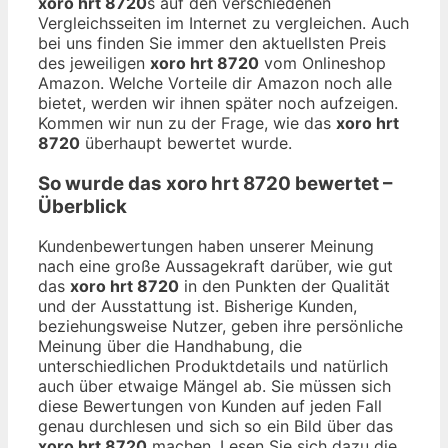
xoro hrt 8720
s auf den verschiedenen
Vergleichsseiten im Internet zu vergleichen. Auch
bei uns finden Sie immer den aktuellsten Preis
des jeweiligen
xoro hrt 8720
vom Onlineshop
Amazon. Welche Vorteile dir Amazon noch alle
bietet, werden wir ihnen später noch aufzeigen.
Kommen wir nun zu der Frage, wie das
xoro hrt
8720
überhaupt bewertet wurde.
So wurde das
xoro hrt 8720
bewertet –
Überblick
Kundenbewertungen haben unserer Meinung
nach eine große Aussagekraft darüber, wie gut
das
xoro hrt 8720
in den Punkten der Qualität
und der Ausstattung ist. Bisherige Kunden,
beziehungsweise Nutzer, geben ihre persönliche
Meinung über die Handhabung, die
unterschiedlichen Produktdetails und natürlich
auch über etwaige Mängel ab. Sie müssen sich
diese Bewertungen von Kunden auf jeden Fall
genau durchlesen und sich so ein Bild über das
xoro hrt 8720
machen. Lesen Sie sich dazu die