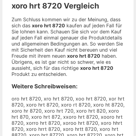
xoro hrt 8720
Vergleich
Zum Schluss kommen wir zu der Meinung, dass
sich das
xoro hrt 8720
kaufen auf jeden Fall für
Sie lohnen kann. Schauen Sie sich vor dem Kauf
auf jeden Fall einmal genauer die Produktdetails
und allgemeinen Bedingungen an. So werden Sie
mit Sicherheit den Kauf nicht bereuen und viel
Freude mit ihrem neuen
xoro hrt 8720
haben.
Übrigens, es ist gar nicht so schwer, wie es
aussieht, sich für das richtige
xoro hrt 8720
Produkt zu entscheiden.
Weitere Schreibweisen:
oro hrt 8720, xro hrt 8720, xoo hrt 8720, xor hrt
8720, xoro hrt 8720, xoro rt 8720, xoro ht 8720,
xoro hr 8720, xoro hrt 720, xoro hrt 820, xoro
hrt 870, xoro hrt 872, xxoro hrt 8720, xooro hrt
8720, xorro hrt 8720, xoroo hrt 8720, xoro hhrt
8720, xoro hrrt 8720, xoro hrtt 8720, xoro hrt
88720, xoro hrt 87720, xoro hrt 87220, xoro hrt