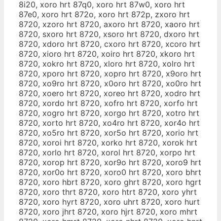
8i20, xoro hrt 87q0, xoro hrt 87w0, xoro hrt
87e0, xoro hrt 872o, xoro hrt 872p, zxoro hrt
8720, xzoro hrt 8720, axoro hrt 8720, xaoro hrt
8720, sxoro hrt 8720, xsoro hrt 8720, dxoro hrt
8720, xdoro hrt 8720, cxoro hrt 8720, xcoro hrt
8720, xioro hrt 8720, xoiro hrt 8720, xkoro hrt
8720, xokro hrt 8720, xloro hrt 8720, xolro hrt
8720, xporo hrt 8720, xopro hrt 8720, x9oro hrt
8720, xo9ro hrt 8720, x0oro hrt 8720, xo0ro hrt
8720, xoero hrt 8720, xoreo hrt 8720, xodro hrt
8720, xordo hrt 8720, xofro hrt 8720, xorfo hrt
8720, xogro hrt 8720, xorgo hrt 8720, xotro hrt
8720, xorto hrt 8720, xo4ro hrt 8720, xor4o hrt
8720, xo5ro hrt 8720, xor5o hrt 8720, xorio hrt
8720, xoroi hrt 8720, xorko hrt 8720, xorok hrt
8720, xorlo hrt 8720, xorol hrt 8720, xorpo hrt
8720, xorop hrt 8720, xor9o hrt 8720, xoro9 hrt
8720, xor0o hrt 8720, xoro0 hrt 8720, xoro bhrt
8720, xoro hbrt 8720, xoro ghrt 8720, xoro hgrt
8720, xoro thrt 8720, xoro htrt 8720, xoro yhrt
8720, xoro hyrt 8720, xoro uhrt 8720, xoro hurt
8720, xoro jhrt 8720, xoro hjrt 8720, xoro mhrt