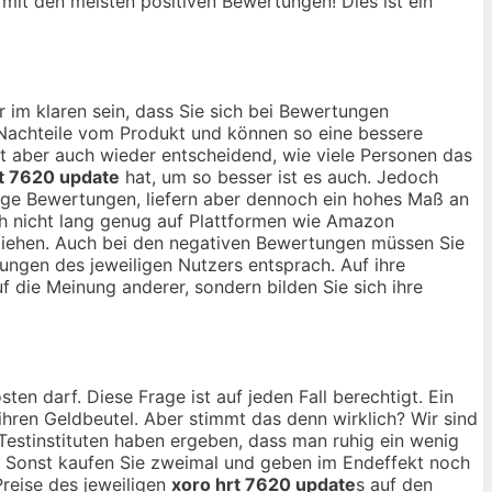
, mit den meisten positiven Bewertungen! Dies ist ein
 im klaren sein, dass Sie sich bei Bewertungen
d Nachteile vom Produkt und können so eine bessere
ist aber auch wieder entscheidend, wie viele Personen das
t 7620 update
hat, um so besser ist es auch. Jedoch
ige Bewertungen, liefern aber dennoch ein hohes Maß an
ch nicht lang genug auf Plattformen wie Amazon
u ziehen. Auch bei den negativen Bewertungen müssen Sie
lungen des jeweiligen Nutzers entsprach. Auf ihre
uf die Meinung anderer, sondern bilden Sie sich ihre
sten darf. Diese Frage ist auf jeden Fall berechtigt. Ein
 ihren Geldbeutel. Aber stimmt das denn wirklich? Wir sind
Testinstituten haben ergeben, dass man ruhig ein wenig
 Sonst kaufen Sie zweimal und geben im Endeffekt noch
reise des jeweiligen
xoro hrt 7620 update
s auf den