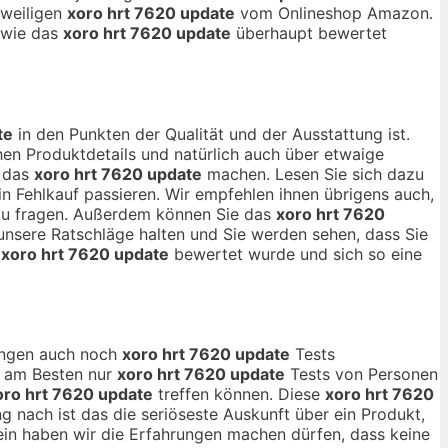
eweiligen
xoro hrt 7620 update
vom Onlineshop Amazon.
, wie das
xoro hrt 7620 update
überhaupt bewertet
te
in den Punkten der Qualität und der Ausstattung ist.
en Produktdetails und natürlich auch über etwaige
r das
xoro hrt 7620 update
machen. Lesen Sie sich dazu
n Fehlkauf passieren. Wir empfehlen ihnen übrigens auch,
 zu fragen. Außerdem können Sie das
xoro hrt 7620
 unsere Ratschläge halten und Sie werden sehen, dass Sie
s
xoro hrt 7620 update
bewertet wurde und sich so eine
nungen auch noch
xoro hrt 7620 update
Tests
ch am Besten nur
xoro hrt 7620 update
Tests von Personen
oro hrt 7620 update
treffen können. Diese
xoro hrt 7620
g nach ist das die seriöseste Auskunft über ein Produkt,
in haben wir die Erfahrungen machen dürfen, dass keine