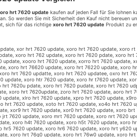
oro hrt 7620 update
kaufen auf jeden Fall für Sie lohnen 
an. So werden Sie mit Sicherheit den Kauf nicht bereuen u
t, sich für das richtige
xoro hrt 7620 update
Produkt zu en
update, xor hrt 7620 update, xoro hrt 7620 update, xoro r
pdate, xoro hrt 762 update, xoro hrt 7620 pdate, xoro hrt
0 update, xooro hrt 7620 update, xorro hrt 7620 update, x
te, xoro hrt 76620 update, xoro hrt 76220 update, xoro h
xoro hrt 7620 updatte, xoro hrt 7620 updatee, oxro hrt 76
20 update, xoro htr 7620 update, xoro hr t7620 update, xo
o hrt 7620u pdate, xoro hrt 7620 pudate, xoro hrt 7620 ud
te, xoro hrt 7620update, zoro hrt 7620 update, aoro hrt 7
0 update, xlro hrt 7620 update, xpro hrt 7620 update, x9r
o hrt 7620 update, xoto hrt 7620 update, xo4o hrt 7620 u
ate, xor9 hrt 7620 update, xor0 hrt 7620 update, xoro brt
o jrt 7620 update, xoro mrt 7620 update, xoro nrt 7620 up
date, xoro h4t 7620 update, xoro h5t 7620 update, xoro h
o hr5 7620 update, xoro hr6 7620 update, xoro hrt y620 up
date, xoro hrt 76q0 update, xoro hrt 76w0 update, xoro hrt