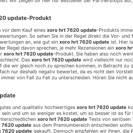
en. Wir zeigen dir hier nur Bestseller der Partnershops auf
620 update
-Produkt
ch vor dem Kauf eines
xoro hrt 7620 update
-Produkts immer
Bewertungen. So sehen Sie in der Regel direkt die Vor- un
ewertungen an, wie gut ein
xoro hrt 7620 update
ist. Hier 
der Regel davon sprechen, je mehr Rezensionen ein
xoro hr
hr
xoro hrt 7620 update
-Produkt. Sie haben also noch wen
 schlecht. Das
xoro hrt 7620 update
wird vielleicht nur no
 auf die wir gleich noch zu sprechen kommen, in Betracht z
fach nur deshalb negativ bewertet, da es nicht den Vorstel
 immer von Fall zu Fall zu unterscheiden. Hören Sie nicht a
update
n gutes und qualitativ hochwertiges
xoro hrt 7620 update
ko
h sein und um so weniger es kostet, um so besser ist es für
unterschiedlichen
xoro hrt 7620 update
Tests von seriösen 
t 7620 update
aus dem Premiumbereich entscheiden sollte.
t 7620 update
gekauft. Dennoch empfehlen wir ihnen, die P