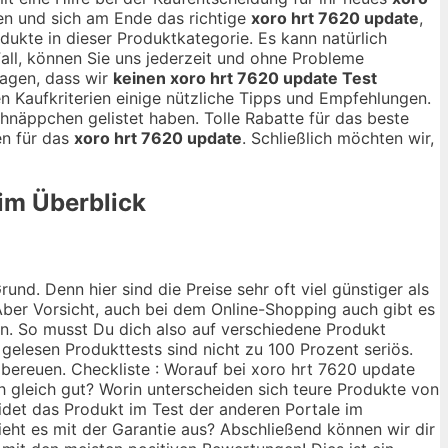
en und sich am Ende das richtige
xoro hrt 7620 update
,
odukte in dieser Produktkategorie. Es kann natürlich
Fall, können Sie uns jederzeit und ohne Probleme
agen, dass wir
keinen xoro hrt 7620 update Test
en Kaufkriterien einige nützliche Tipps und Empfehlungen.
näppchen gelistet haben. Tolle Rabatte für das beste
en für das
xoro hrt 7620 update
. Schließlich möchten wir,
 im Überblick
nd. Denn hier sind die Preise sehr oft viel günstiger als
ber Vorsicht, auch bei dem Online-Shopping auch gibt es
ann. So musst Du dich also auf verschiedene Produkt
 gelesen Produkttests sind nicht zu 100 Prozent seriös.
 bereuen. Checkliste : Worauf bei xoro hrt 7620 update
ch gleich gut? Worin unterscheiden sich teure Produkte von
idet das Produkt im Test der anderen Portale im
ieht es mit der Garantie aus? Abschließend können wir dir