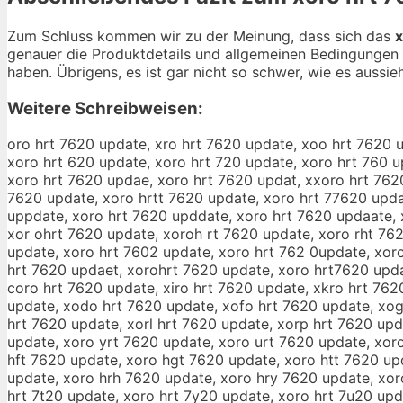
Zum Schluss kommen wir zu der Meinung, dass sich das
x
genauer die Produktdetails und allgemeinen Bedingungen 
haben. Übrigens, es ist gar nicht so schwer, wie es aussieh
Weitere Schreibweisen:
oro hrt 7620 update, xro hrt 7620 update, xoo hrt 7620 
xoro hrt 620 update, xoro hrt 720 update, xoro hrt 760 u
xoro hrt 7620 updae, xoro hrt 7620 updat, xxoro hrt 762
7620 update, xoro hrtt 7620 update, xoro hrt 77620 upda
uppdate, xoro hrt 7620 upddate, xoro hrt 7620 updaate, 
xor ohrt 7620 update, xoroh rt 7620 update, xoro rht 76
update, xoro hrt 7602 update, xoro hrt 762 0update, xor
hrt 7620 updaet, xorohrt 7620 update, xoro hrt7620 upda
coro hrt 7620 update, xiro hrt 7620 update, xkro hrt 762
update, xodo hrt 7620 update, xofo hrt 7620 update, xog
hrt 7620 update, xorl hrt 7620 update, xorp hrt 7620 upd
update, xoro yrt 7620 update, xoro urt 7620 update, xor
hft 7620 update, xoro hgt 7620 update, xoro htt 7620 up
update, xoro hrh 7620 update, xoro hry 7620 update, xor
hrt 7t20 update, xoro hrt 7y20 update, xoro hrt 7u20 up