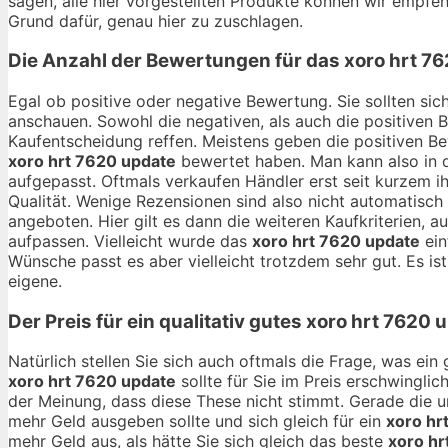
sagen, alle hier vorgestellten Produkte können wir empfehl
Grund dafür, genau hier zu zuschlagen.
Die Anzahl der Bewertungen für das
xoro hrt 7
Egal ob positive oder negative Bewertung. Sie sollten si
anschauen. Sowohl die negativen, als auch die positiven 
Kaufentscheidung reffen. Meistens geben die positiven B
xoro hrt 7620 update
bewertet haben. Man kann also in 
aufgepasst. Oftmals verkaufen Händler erst seit kurzem i
Qualität. Wenige Rezensionen sind also nicht automatisch
angeboten. Hier gilt es dann die weiteren Kaufkriterien,
aufpassen. Vielleicht wurde das
xoro hrt 7620 update
ein
Wünsche passt es aber vielleicht trotzdem sehr gut. Es ist
eigene.
Der Preis für ein qualitativ gutes
xoro hrt 7620 
Natürlich stellen Sie sich auch oftmals die Frage, was ei
xoro hrt 7620 update
sollte für Sie im Preis erschwinglic
der Meinung, dass diese These nicht stimmt. Gerade die 
mehr Geld ausgeben sollte und sich gleich für ein
xoro hr
mehr Geld aus, als hätte Sie sich gleich das beste
xoro hr