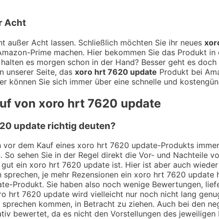
r Acht
t außer Acht lassen. Schließlich möchten Sie ihr neues
xor
t Amazon-Prime machen. Hier bekommen Sie das Produkt in d
halten es morgen schon in der Hand? Besser geht es doch g
n unserer Seite, das
xoro hrt 7620 update
Produkt bei Amaz
er können Sie sich immer über eine schnelle und kostengüns
uf von xoro hrt 7620 update
20 update richtig deuten?
ch vor dem Kauf eines xoro hrt 7620 update-Produkts immer
. So sehen Sie in der Regel direkt die Vor- und Nachteile
gut ein xoro hrt 7620 update ist. Hier ist aber auch wiede
 sprechen, je mehr Rezensionen ein xoro hrt 7620 update h
date-Produkt. Sie haben also noch wenige Bewertungen, lie
ro hrt 7620 update wird vielleicht nur noch nicht lang gen
 zu sprechen kommen, in Betracht zu ziehen. Auch bei den n
iv bewertet, da es nicht den Vorstellungen des jeweiligen