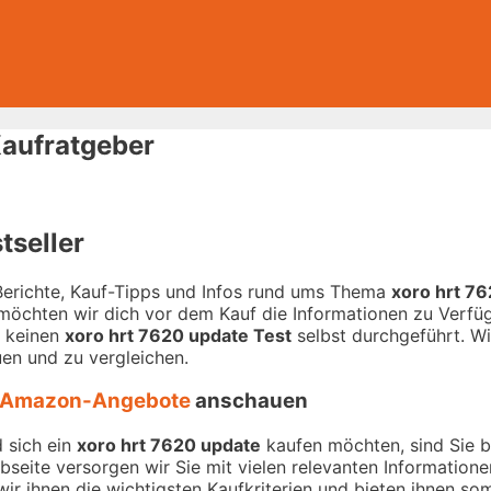
Kaufratgeber
tseller
-Berichte, Kauf-Tipps und Infos rund ums Thema
xoro hrt 7
 möchten wir dich vor dem Kauf die Informationen zu Verfügu
r keinen
xoro hrt 7620 update Test
selbst durchgeführt. Wir
en und zu vergleichen.
Amazon-Angebote
anschauen
 sich ein
xoro hrt 7620 update
kaufen möchten, sind Sie be
ebseite versorgen wir Sie mit vielen relevanten Informatio
ir ihnen die wichtigsten Kaufkriterien und bieten ihnen som