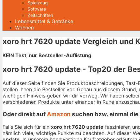
Spielzeug
Software
Zeitschriften
Lebensmittel & Getränke
Wohnen
xoro hrt 7620 update Vergleich und 
KEIN Test, nur Bestseller-Auflistung
xoro hrt 7620 update - Top20 der Bes
Auf dieser Seite finden Sie Produktbeschreibungen, Test
stellen Ihnen die Bestseller vor. Genau aus diesem Grund,
wichtigen Hinweis geben wir dir vorweg. Wir haben selbe
verschiedenen Produkte unter einander in Ruhe anzuschau
Oder direkt auf
Amazon
suchen bzw. einmal die
Falls Sie sich für ein
xoro hrt 7620 update
faszinieren und
nämlich viele, wichtige Punkte zu beachten. Auf dieser W
update
. In unserem hochwertigen Kaufratgeber erläutern w