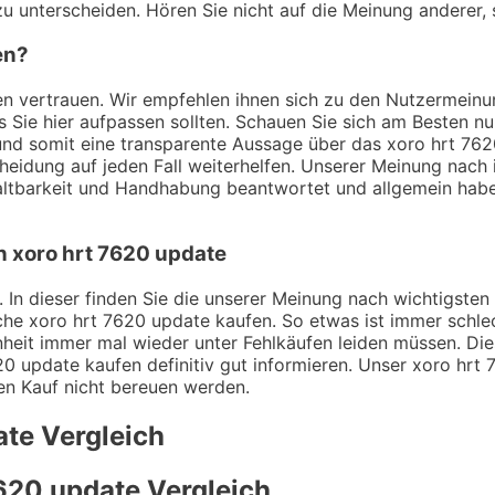
 zu unterscheiden. Hören Sie nicht auf die Meinung anderer, 
en?
ngen vertrauen. Wir empfehlen ihnen sich zu den Nutzermei
ss Sie hier aufpassen sollten. Schauen Sie sich am Besten n
nd somit eine transparente Aussage über das xoro hrt 762
heidung auf jeden Fall weiterhelfen. Unserer Meinung nach i
tbarkeit und Handhabung beantwortet und allgemein haben
n xoro hrt 7620 update
 In dieser finden Sie die unserer Meinung nach wichtigsten 
che xoro hrt 7620 update kaufen. So etwas ist immer schle
heit immer mal wieder unter Fehlkäufen leiden müssen. Dies
20 update kaufen definitiv gut informieren. Unser xoro hrt 
den Kauf nicht bereuen werden.
ate
Vergleich
7620 update
Vergleich