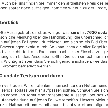
. Auch bei uns finden Sie immer den aktuellsten Preis des j
 ihnen später noch aufzeigen. Kommen wir nun zu der Frage
berblick
ße Aussagekraft darüber, wie gut das
xoro hrt 7620 upda
sönliche Meinung über die Handhabung, die unterschiedlich
 auf jeden Fall genau durchlesen und sich so ein Bild übe
Bewertungen exakt durch. So kann ihnen die aller Regel kei
nd vielleicht dort den Fachmann nach seiner Einschätzung
ung sich bilden. Ansonsten sollten Sie sich einfach nur an
. Wichtig ist aber, dass Sie sich genau anschauen, wie da
0 Prozent befriedigt werden.
20 update
Tests an und durch
ngen vertrauen. Wir empfehlen ihnen sich zu den Nutzermei
t seriös, sodass Sie hier aufpassen sollten. Schauen Sie si
lten haben und somit eine transparente Aussage über das
x
ufentscheidung auf jeden Fall weiterhelfen. Unserer Meinun
 zur Haltbarkeit und Handhabung beantwortet und allgeme