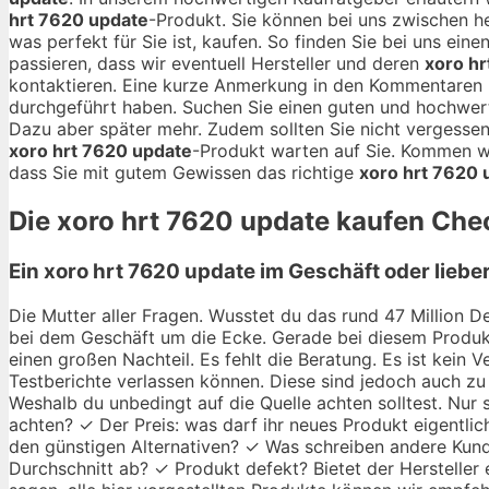
hrt 7620 update
-Produkt. Sie können bei uns zwischen
was perfekt für Sie ist, kaufen. So finden Sie bei uns ein
passieren, dass wir eventuell Hersteller und deren
xoro hr
kontaktieren. Eine kurze Anmerkung in den Kommentaren 
durchgeführt haben. Suchen Sie einen guten und hochwe
Dazu aber später mehr. Zudem sollten Sie nicht vergessen
xoro hrt 7620 update
-Produkt warten auf Sie. Kommen wi
dass Sie mit gutem Gewissen das richtige
xoro hrt 7620 
Die
xoro hrt 7620 update
kaufen Check
Ein xoro hrt 7620 update im Geschäft oder liebe
Die Mutter aller Fragen. Wusstet du das rund 47 Million De
bei dem Geschäft um die Ecke. Gerade bei diesem Produkt
einen großen Nachteil. Es fehlt die Beratung. Es ist kein
Testberichte verlassen können. Diese sind jedoch auch zu 
Weshalb du unbedingt auf die Quelle achten solltest. Nur
achten? ✓ Der Preis: was darf ihr neues Produkt eigentlic
den günstigen Alternativen? ✓ Was schreiben andere Kund
Durchschnitt ab? ✓ Produkt defekt? Bietet der Hersteller 