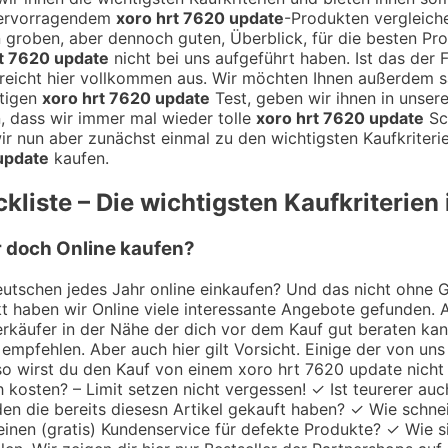
 hervorragendem
xoro hrt 7620 update
-Produkten vergleich
en groben, aber dennoch guten, Überblick, für die besten Pr
t 7620 update
nicht bei uns aufgeführt haben. Ist das der 
reicht hier vollkommen aus. Wir möchten Ihnen außerdem s
rtigen
xoro hrt 7620 update
Test, geben wir ihnen in unser
, dass wir immer mal wieder tolle
xoro hrt 7620 update
Sch
r nun aber zunächst einmal zu den wichtigsten Kaufkriteri
update
kaufen.
liste – Die wichtigsten Kaufkriterien
r doch Online kaufen?
utschen jedes Jahr online einkaufen? Und das nicht ohne Gru
 haben wir Online viele interessante Angebote gefunden. A
 Verkäufer in der Nähe der dich vor dem Kauf gut beraten k
empfehlen. Aber auch hier gilt Vorsicht. Einige der von uns
 so wirst du den Kauf von einem xoro hrt 7620 update nicht
h kosten? – Limit setzen nicht vergessen! ✓ Ist teurerer au
en die bereits diesesn Artikel gekauft haben? ✓ Wie schne
einen (gratis) Kundenservice für defekte Produkte? ✓ Wie s