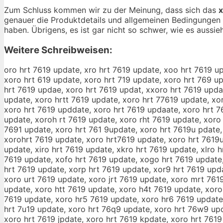
Zum Schluss kommen wir zu der Meinung, dass sich das
x
genauer die Produktdetails und allgemeinen Bedingungen 
haben. Übrigens, es ist gar nicht so schwer, wie es aussieh
Weitere Schreibweisen:
oro hrt 7619 update, xro hrt 7619 update, xoo hrt 7619 u
xoro hrt 619 update, xoro hrt 719 update, xoro hrt 769 up
hrt 7619 updae, xoro hrt 7619 updat, xxoro hrt 7619 upda
update, xoro hrtt 7619 update, xoro hrt 77619 update, xo
xoro hrt 7619 upddate, xoro hrt 7619 updaate, xoro hrt 7
update, xoroh rt 7619 update, xoro rht 7619 update, xoro 
7691 update, xoro hrt 761 9update, xoro hrt 7619u pdate,
xorohrt 7619 update, xoro hrt7619 update, xoro hrt 7619u
update, xiro hrt 7619 update, xkro hrt 7619 update, xlro 
7619 update, xofo hrt 7619 update, xogo hrt 7619 update,
hrt 7619 update, xorp hrt 7619 update, xor9 hrt 7619 upd
xoro urt 7619 update, xoro jrt 7619 update, xoro mrt 761
update, xoro htt 7619 update, xoro h4t 7619 update, xoro
7619 update, xoro hr5 7619 update, xoro hr6 7619 update,
hrt 7u19 update, xoro hrt 76q9 update, xoro hrt 76w9 upd
xoro hrt 7619 jpdate, xoro hrt 7619 kpdate, xoro hrt 7619