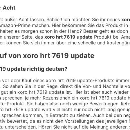
r Acht
t außer Acht lassen. Schließlich möchten Sie ihr neues
xor
t Amazon-Prime machen. Hier bekommen Sie das Produkt in d
halten es morgen schon in der Hand? Besser geht es doch g
n unserer Seite, das
xoro hrt 7619 update
Produkt bei Amaz
er können Sie sich immer über eine schnelle und kostengüns
uf von xoro hrt 7619 update
19 update richtig deuten?
ch vor dem Kauf eines xoro hrt 7619 update-Produkts immer 
. So sehen Sie in der Regel direkt die Vor- und Nachteile
gut ein xoro hrt 7619 update ist. Hier ist aber auch wiede
 sprechen, je mehr Rezensionen ein xoro hrt 7619 update h
ate-Produkt. Sie haben also noch wenige Bewertungen, lief
o hrt 7619 update wird vielleicht nur noch nicht lang genu
 zu sprechen kommen, in Betracht zu ziehen. Auch bei den n
iv bewertet, da es nicht den Vorstellungen des jeweiligen
 zu unterscheiden. Hören Sie nicht auf die Meinung anderer, 