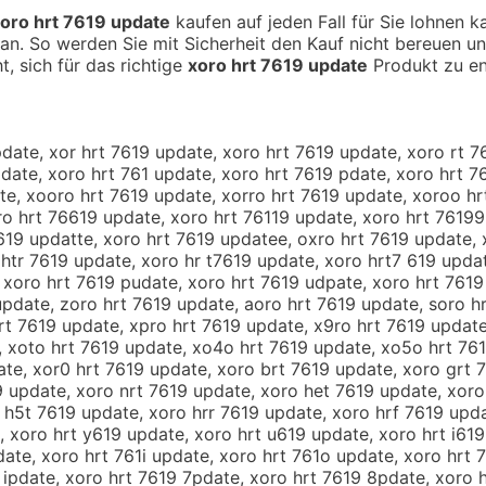
oro hrt 7619 update
kaufen auf jeden Fall für Sie lohnen k
an. So werden Sie mit Sicherheit den Kauf nicht bereuen u
t, sich für das richtige
xoro hrt 7619 update
Produkt zu en
pdate, xor hrt 7619 update, xoro hrt 7619 update, xoro rt 7
date, xoro hrt 761 update, xoro hrt 7619 pdate, xoro hrt 7
te, xooro hrt 7619 update, xorro hrt 7619 update, xoroo hr
ro hrt 76619 update, xoro hrt 76119 update, xoro hrt 76199
619 updatte, xoro hrt 7619 updatee, oxro hrt 7619 update, 
htr 7619 update, xoro hr t7619 update, xoro hrt7 619 updat
 xoro hrt 7619 pudate, xoro hrt 7619 udpate, xoro hrt 7619
pdate, zoro hrt 7619 update, aoro hrt 7619 update, soro h
hrt 7619 update, xpro hrt 7619 update, x9ro hrt 7619 updat
 xoto hrt 7619 update, xo4o hrt 7619 update, xo5o hrt 7619
ate, xor0 hrt 7619 update, xoro brt 7619 update, xoro grt 
9 update, xoro nrt 7619 update, xoro het 7619 update, xoro
 h5t 7619 update, xoro hrr 7619 update, xoro hrf 7619 upd
 xoro hrt y619 update, xoro hrt u619 update, xoro hrt i619
ate, xoro hrt 761i update, xoro hrt 761o update, xoro hrt 
 ipdate, xoro hrt 7619 7pdate, xoro hrt 7619 8pdate, xoro h