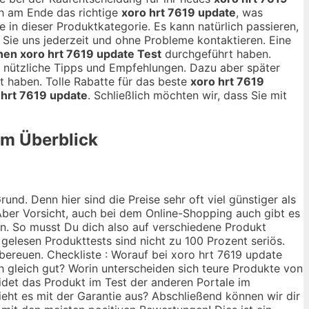
ch am Ende das richtige
xoro hrt 7619 update
, was
e in dieser Produktkategorie. Es kann natürlich passieren,
n Sie uns jederzeit und ohne Probleme kontaktieren. Eine
nen xoro hrt 7619 update Test
durchgeführt haben.
ge nützliche Tipps und Empfehlungen. Dazu aber später
 haben. Tolle Rabatte für das beste
xoro hrt 7619
 hrt 7619 update
. Schließlich möchten wir, dass Sie mit
im Überblick
nd. Denn hier sind die Preise sehr oft viel günstiger als
ber Vorsicht, auch bei dem Online-Shopping auch gibt es
ann. So musst Du dich also auf verschiedene Produkt
 gelesen Produkttests sind nicht zu 100 Prozent seriös.
bereuen. Checkliste : Worauf bei xoro hrt 7619 update
ch gleich gut? Worin unterscheiden sich teure Produkte von
idet das Produkt im Test der anderen Portale im
ieht es mit der Garantie aus? Abschließend können wir dir