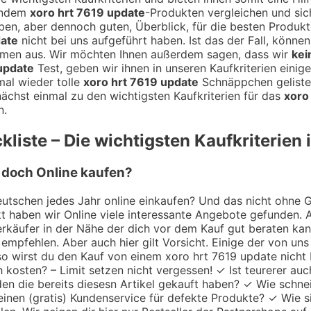
gendem
xoro hrt 7619 update
-Produkten vergleichen und si
roben, aber dennoch guten, Überblick, für die besten Produkt
date
nicht bei uns aufgeführt haben. Ist das der Fall, könne
mmen aus. Wir möchten Ihnen außerdem sagen, dass wir
kei
update
Test, geben wir ihnen in unseren Kaufkriterien eini
mal wieder tolle
xoro hrt 7619 update
Schnäppchen gelistet
ächst einmal zu den wichtigsten Kaufkriterien für das
xoro
n.
liste – Die wichtigsten Kaufkriterien 
r doch Online kaufen?
utschen jedes Jahr online einkaufen? Und das nicht ohne Gru
 haben wir Online viele interessante Angebote gefunden. A
 Verkäufer in der Nähe der dich vor dem Kauf gut beraten k
empfehlen. Aber auch hier gilt Vorsicht. Einige der von uns
 so wirst du den Kauf von einem xoro hrt 7619 update nicht 
h kosten? – Limit setzen nicht vergessen! ✓ Ist teurerer au
en die bereits diesesn Artikel gekauft haben? ✓ Wie schne
einen (gratis) Kundenservice für defekte Produkte? ✓ Wie s