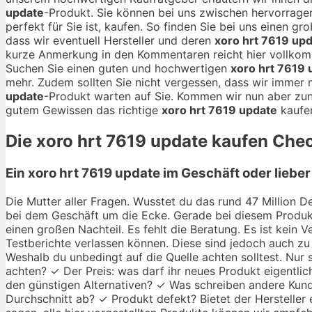
update
-Produkt. Sie können bei uns zwischen hervorra
perfekt für Sie ist, kaufen. So finden Sie bei uns einen g
dass wir eventuell Hersteller und deren
xoro hrt 7619 up
kurze Anmerkung in den Kommentaren reicht hier vollko
Suchen Sie einen guten und hochwertigen
xoro hrt 7619 
mehr. Zudem sollten Sie nicht vergessen, dass wir immer 
update
-Produkt warten auf Sie. Kommen wir nun aber zun
gutem Gewissen das richtige
xoro hrt 7619 update
kaufe
Die
xoro hrt 7619 update
kaufen Check
Ein xoro hrt 7619 update im Geschäft oder liebe
Die Mutter aller Fragen. Wusstet du das rund 47 Million De
bei dem Geschäft um die Ecke. Gerade bei diesem Produkt
einen großen Nachteil. Es fehlt die Beratung. Es ist kein
Testberichte verlassen können. Diese sind jedoch auch zu 
Weshalb du unbedingt auf die Quelle achten solltest. Nur
achten? ✓ Der Preis: was darf ihr neues Produkt eigentlic
den günstigen Alternativen? ✓ Was schreiben andere Kund
Durchschnitt ab? ✓ Produkt defekt? Bietet der Hersteller 