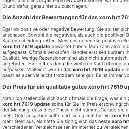
sagen, alle hier vorgestellten Produkte können wir empfehl
Grund dafür, genau hier zu zuschlagen.
Die Anzahl der Bewertungen für das
xoro hrt 7
Egal ob positive oder negative Bewertung. Sie sollten si
anschauen. Sowohl die negativen, als auch die positiven 
Kaufentscheidung reffen. Meistens geben die positiven B
xoro hrt 7619 update
bewertet haben. Man kann also in 
aufgepasst. Oftmals verkaufen Händler erst seit kurzem i
Qualität. Wenige Rezensionen sind also nicht automatisch
angeboten. Hier gilt es dann die weiteren Kaufkriterien,
aufpassen. Vielleicht wurde das
xoro hrt 7619 update
ein
passt es aber vielleicht trotzdem sehr gut. Es ist immer vo
Der Preis für ein qualitativ gutes
xoro hrt 7619 
Natürlich stellen Sie sich auch oftmals die Frage, was ei
xoro hrt 7619 update
sollte für Sie im Preis erschwinglic
der Meinung, dass diese These nicht stimmt. Gerade die 
mehr Geld ausgeben sollte und sich gleich für ein
xoro hr
mehr Geld aus, als hätte Sie sich gleich das beste
xoro hr
verschiedenen Vergleichsseiten im Internet zu vergleichen