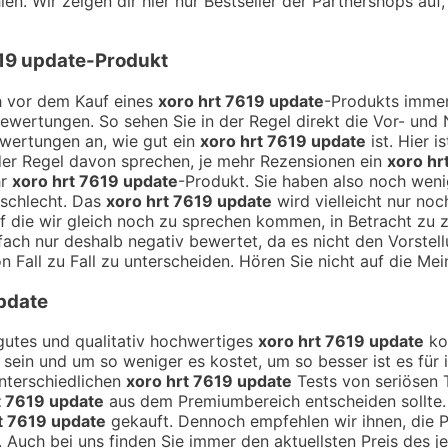
en. Wir zeigen dir hier nur Bestseller der Partnershops auf
619 update
-Produkt
ch vor dem Kauf eines
xoro hrt 7619 update
-Produkts immer
Bewertungen. So sehen Sie in der Regel direkt die Vor- un
ewertungen an, wie gut ein
xoro hrt 7619 update
ist. Hier 
der Regel davon sprechen, je mehr Rezensionen ein
xoro hr
hr
xoro hrt 7619 update
-Produkt. Sie haben also noch wen
 schlecht. Das
xoro hrt 7619 update
wird vielleicht nur no
 auf die wir gleich noch zu sprechen kommen, in Betracht z
fach nur deshalb negativ bewertet, da es nicht den Vorstel
n Fall zu Fall zu unterscheiden. Hören Sie nicht auf die Mei
update
n gutes und qualitativ hochwertiges
xoro hrt 7619 update
kos
h sein und um so weniger es kostet, um so besser ist es für
unterschiedlichen
xoro hrt 7619 update
Tests von seriösen 
t 7619 update
aus dem Premiumbereich entscheiden sollte.
t 7619 update
gekauft. Dennoch empfehlen wir ihnen, die P
. Auch bei uns finden Sie immer den aktuellsten Preis des j