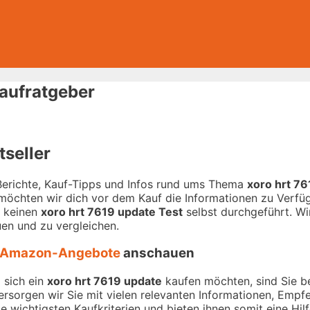
Kaufratgeber
tseller
-Berichte, Kauf-Tipps und Infos rund ums Thema
xoro hrt 7
 möchten wir dich vor dem Kauf die Informationen zu Verfügu
r keinen
xoro hrt 7619 update Test
selbst durchgeführt. Wir
en und zu vergleichen.
Amazon-Angebote
anschauen
 sich ein
xoro hrt 7619 update
kaufen möchten, sind Sie be
versorgen wir Sie mit vielen relevanten Informationen, Emp
 wichtigsten Kaufkriterien und bieten ihnen somit eine Hil