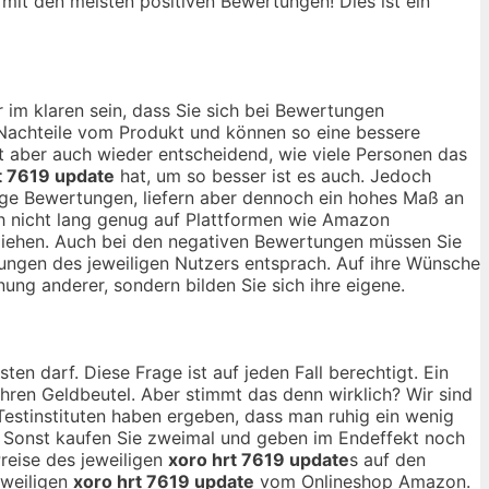
, mit den meisten positiven Bewertungen! Dies ist ein
 im klaren sein, dass Sie sich bei Bewertungen
d Nachteile vom Produkt und können so eine bessere
ist aber auch wieder entscheidend, wie viele Personen das
t 7619 update
hat, um so besser ist es auch. Jedoch
ige Bewertungen, liefern aber dennoch ein hohes Maß an
ch nicht lang genug auf Plattformen wie Amazon
u ziehen. Auch bei den negativen Bewertungen müssen Sie
lungen des jeweiligen Nutzers entsprach. Auf ihre Wünsche
nung anderer, sondern bilden Sie sich ihre eigene.
ten darf. Diese Frage ist auf jeden Fall berechtigt. Ein
 ihren Geldbeutel. Aber stimmt das denn wirklich? Wir sind
Testinstituten haben ergeben, dass man ruhig ein wenig
 Sonst kaufen Sie zweimal und geben im Endeffekt noch
reise des jeweiligen
xoro hrt 7619 update
s auf den
eweiligen
xoro hrt 7619 update
vom Onlineshop Amazon.