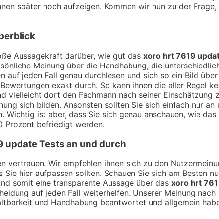
 ihnen später noch aufzeigen. Kommen wir nun zu der Frage
berblick
ße Aussagekraft darüber, wie gut das
xoro hrt 7619 upda
sönliche Meinung über die Handhabung, die unterschiedlich
 auf jeden Fall genau durchlesen und sich so ein Bild übe
Bewertungen exakt durch. So kann ihnen die aller Regel kei
nd vielleicht dort den Fachmann nach seiner Einschätzung
ung sich bilden. Ansonsten sollten Sie sich einfach nur an
. Wichtig ist aber, dass Sie sich genau anschauen, wie das
0 Prozent befriedigt werden.
9 update
Tests an und durch
ngen vertrauen. Wir empfehlen ihnen sich zu den Nutzermei
ss Sie hier aufpassen sollten. Schauen Sie sich am Besten n
und somit eine transparente Aussage über das
xoro hrt 76
heidung auf jeden Fall weiterhelfen. Unserer Meinung nach i
tbarkeit und Handhabung beantwortet und allgemein haben