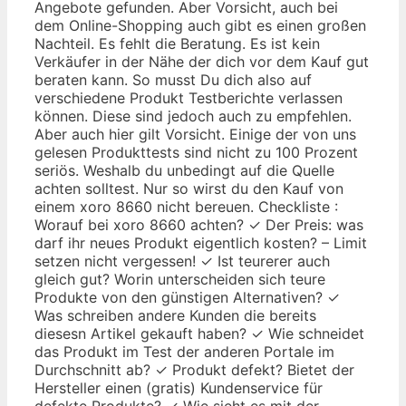
Angebote gefunden. Aber Vorsicht, auch bei
dem Online-Shopping auch gibt es einen großen
Nachteil. Es fehlt die Beratung. Es ist kein
Verkäufer in der Nähe der dich vor dem Kauf gut
beraten kann. So musst Du dich also auf
verschiedene Produkt Testberichte verlassen
können. Diese sind jedoch auch zu empfehlen.
Aber auch hier gilt Vorsicht. Einige der von uns
gelesen Produkttests sind nicht zu 100 Prozent
seriös. Weshalb du unbedingt auf die Quelle
achten solltest. Nur so wirst du den Kauf von
einem xoro 8660 nicht bereuen. Checkliste :
Worauf bei xoro 8660 achten? ✓ Der Preis: was
darf ihr neues Produkt eigentlich kosten? – Limit
setzen nicht vergessen! ✓ Ist teurerer auch
gleich gut? Worin unterscheiden sich teure
Produkte von den günstigen Alternativen? ✓
Was schreiben andere Kunden die bereits
diesesn Artikel gekauft haben? ✓ Wie schneidet
das Produkt im Test der anderen Portale im
Durchschnitt ab? ✓ Produkt defekt? Bietet der
Hersteller einen (gratis) Kundenservice für
defekte Produkte? ✓ Wie sieht es mit der