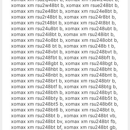
xomax xm rsu2w48bt b, xomax xm rsue248bt b,
xomax xm rsu2e48bt b, xomax xm rsu24e8bt b,
xomax xm rsu2r48bt b, xomax xm rsu24r8bt b,
xomax xm rsu2t48bt b, xomax xm rsu24t8bt b,
xomax xm rsu24u8bt b, xomax xm rsu248ubt b,
xomax xm rsu24i8bt b, xomax xm rsu248ibt b,
xomax xm rsu24o8bt b, xomax xm rsu248obt b,
xomax xm rsu248 bt b, xomax xm rsu248b t b,
xomax xm rsu248vbt b, xomax xm rsu248bvt b,
xomax xm rsu248fbt b, xomax xm rsu248bft b,
xomax xm rsu248gbt b, xomax xm rsu248bgt b,
xomax xm rsu248hbt b, xomax xm rsu248bht b,
xomax xm rsu248nbt b, xomax xm rsu248bnt b,
xomax xm rsu248brt b, xomax xm rsu248btr b,
xomax xm rsu248btf b, xomax xm rsu248btg b,
xomax xm rsu248bth b, xomax xm rsu248byt b,
xomax xm rsu248bty b, xomax xm rsu248b5t b,
xomax xm rsu248bt5 b, xomax xm rsu248b6t b,
xomax xm rsu248bt6 b, xomax xm rsu248bt b,
xomax xm rsu248bt b , xomax xm rsu248bt vb,
xomax xm rsu248bt bv, xomax xm rsu248bt fb,
xomax xm rsu248bt bf, xomax xm rsu248bt gb,