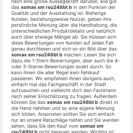
nach eine große Aussagekraft darüber, wie gut
das
xomax xm rsu248bt b
in den Punkten der
Qualität und der Ausstattung ist. Bisherige
Kunden, beziehungsweise Nutzer, geben ihre
persönliche Meinung über die Handhabung, die
unterschiedlichen Produktdetails und natürlich
auch über etwaige Mängel ab. Sie müssen sich
diese Bewertungen von Kunden auf jeden Fall
genau durchlesen und sich so ein Bild über das
xomax xm rsu248bt b
machen. Lesen Sie sich
dazu die 1-Stern-Bewertungen, aber auch die 4-
oder 5-Sterne-Bewertungen exakt durch. So
kann ihnen die aller Regel kein Fehlkauf
passieren. Wir empfehlen ihnen übrigens auch,
einfach mal das Fachgeschäft in der Stadt
aufzusuchen und vielleicht dort den Fachmann
nach seiner Einschätzung zu fragen. Außerdem
können Sie das
xomax xm rsu248bt b
direkt in
die Hand nehmen und so eine eigene Meinung
sich bilden. Ansonsten sollten Sie sich einfach
nur an unsere Ratschläge halten und Sie werden
sehen, dass Sie den Kauf vom
xomax xm
rsu248bt b
nicht bereuen werden. Wichtig ist