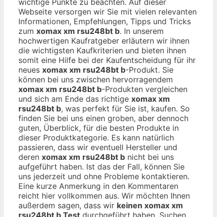
wichtige Punkte zu beachten. Auf dieser
Webseite versorgen wir Sie mit vielen relevanten
Informationen, Empfehlungen, Tipps und Tricks
zum
xomax xm rsu248bt b
. In unserem
hochwertigen Kaufratgeber erläutern wir ihnen
die wichtigsten Kaufkriterien und bieten ihnen
somit eine Hilfe bei der Kaufentscheidung für ihr
neues
xomax xm rsu248bt b
-Produkt. Sie
können bei uns zwischen hervorragendem
xomax xm rsu248bt b
-Produkten vergleichen
und sich am Ende das richtige
xomax xm
rsu248bt b
, was perfekt für Sie ist, kaufen. So
finden Sie bei uns einen groben, aber dennoch
guten, Überblick, für die besten Produkte in
dieser Produktkategorie. Es kann natürlich
passieren, dass wir eventuell Hersteller und
deren
xomax xm rsu248bt b
nicht bei uns
aufgeführt haben. Ist das der Fall, können Sie
uns jederzeit und ohne Probleme kontaktieren.
Eine kurze Anmerkung in den Kommentaren
reicht hier vollkommen aus. Wir möchten Ihnen
außerdem sagen, dass wir
keinen xomax xm
rsu248bt b Test
durchgeführt haben. Suchen