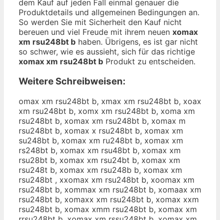
dem Kauf auf jeden Fall einmal genauer die
Produktdetails und allgemeinen Bedingungen an.
So werden Sie mit Sicherheit den Kauf nicht
bereuen und viel Freude mit ihrem neuen
xomax
xm rsu248bt b
haben. Übrigens, es ist gar nicht
so schwer, wie es aussieht, sich für das richtige
xomax xm rsu248bt b
Produkt zu entscheiden.
Weitere Schreibweisen:
omax xm rsu248bt b, xmax xm rsu248bt b, xoax
xm rsu248bt b, xomx xm rsu248bt b, xoma xm
rsu248bt b, xomax xm rsu248bt b, xomax m
rsu248bt b, xomax x rsu248bt b, xomax xm
su248bt b, xomax xm ru248bt b, xomax xm
rs248bt b, xomax xm rsu48bt b, xomax xm
rsu28bt b, xomax xm rsu24bt b, xomax xm
rsu248t b, xomax xm rsu248b b, xomax xm
rsu248bt , xxomax xm rsu248bt b, xoomax xm
rsu248bt b, xommax xm rsu248bt b, xomaax xm
rsu248bt b, xomaxx xm rsu248bt b, xomax xxm
rsu248bt b, xomax xmm rsu248bt b, xomax xm
rrsu248bt b, xomax xm rssu248bt b, xomax xm