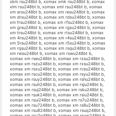
xkm rsu248bt b, xomax xmk rsu248bt b, xomax
xlm rsu248bt b, xomax xml rsu248bt b, xomax
xm ersu248bt b, xomax xm resu248bt b, xomax
xm drsu248bt b, xomax xm rdsu248bt b, xomax
xm frsu248bt b, xomax xm rfsu248bt b, xomax
xm grsu248bt b, xomax xm rgsu248bt b, xomax
xm trsu248bt b, xomax xm rtsu248bt b, xomax
xm 4rsu248bt b, xomax xm r4su248bt b, xomax
xm 5rsu248bt b, xomax xm r5su248bt b, xomax
xm rqsu248bt b, xomax xm rsqu248bt b, xomax
xm rwsu248bt b, xomax xm rswu248bt b,
xomax xm rseu248bt b, xomax xm rzsu248bt b,
xomax xm rszu248bt b, xomax xm rxsu248bt b,
xomax xm rsxu248bt b, xomax xm rcsu248bt b,
xomax xm rscu248bt b, xomax xm rsyu248bt b,
xomax xm rsuy248bt b, xomax xm rshu248bt b,
xomax xm rsuh248bt b, xomax xm rsju248bt b,
xomax xm rsuj248bt b, xomax xm rsku248bt b,
xomax xm rsuk248bt b, xomax xm rsiu248bt b,
xomax xm rsui248bt b, xomax xm rs7u248bt b,
xomax xm rsu7248bt b, xomax xm rs8u248bt b,
xomax xm rsu8248bt b, xomax xm rsuq248bt b,
xomax xm rsu2q48bt b, xomax xm rsuw248bt b,