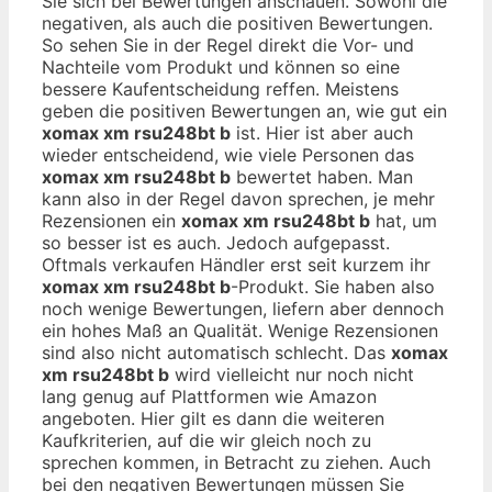
Sie sich bei Bewertungen anschauen. Sowohl die
negativen, als auch die positiven Bewertungen.
So sehen Sie in der Regel direkt die Vor- und
Nachteile vom Produkt und können so eine
bessere Kaufentscheidung reffen. Meistens
geben die positiven Bewertungen an, wie gut ein
xomax xm rsu248bt b
ist. Hier ist aber auch
wieder entscheidend, wie viele Personen das
xomax xm rsu248bt b
bewertet haben. Man
kann also in der Regel davon sprechen, je mehr
Rezensionen ein
xomax xm rsu248bt b
hat, um
so besser ist es auch. Jedoch aufgepasst.
Oftmals verkaufen Händler erst seit kurzem ihr
xomax xm rsu248bt b
-Produkt. Sie haben also
noch wenige Bewertungen, liefern aber dennoch
ein hohes Maß an Qualität. Wenige Rezensionen
sind also nicht automatisch schlecht. Das
xomax
xm rsu248bt b
wird vielleicht nur noch nicht
lang genug auf Plattformen wie Amazon
angeboten. Hier gilt es dann die weiteren
Kaufkriterien, auf die wir gleich noch zu
sprechen kommen, in Betracht zu ziehen. Auch
bei den negativen Bewertungen müssen Sie