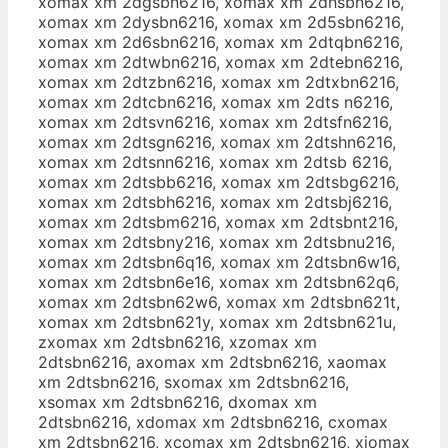
xomax xm 2dgsbn6216, xomax xm 2dhsbn6216,
xomax xm 2dysbn6216, xomax xm 2d5sbn6216,
xomax xm 2d6sbn6216, xomax xm 2dtqbn6216,
xomax xm 2dtwbn6216, xomax xm 2dtebn6216,
xomax xm 2dtzbn6216, xomax xm 2dtxbn6216,
xomax xm 2dtcbn6216, xomax xm 2dts n6216,
xomax xm 2dtsvn6216, xomax xm 2dtsfn6216,
xomax xm 2dtsgn6216, xomax xm 2dtshn6216,
xomax xm 2dtsnn6216, xomax xm 2dtsb 6216,
xomax xm 2dtsbb6216, xomax xm 2dtsbg6216,
xomax xm 2dtsbh6216, xomax xm 2dtsbj6216,
xomax xm 2dtsbm6216, xomax xm 2dtsbnt216,
xomax xm 2dtsbny216, xomax xm 2dtsbnu216,
xomax xm 2dtsbn6q16, xomax xm 2dtsbn6w16,
xomax xm 2dtsbn6e16, xomax xm 2dtsbn62q6,
xomax xm 2dtsbn62w6, xomax xm 2dtsbn621t,
xomax xm 2dtsbn621y, xomax xm 2dtsbn621u,
zxomax xm 2dtsbn6216, xzomax xm
2dtsbn6216, axomax xm 2dtsbn6216, xaomax
xm 2dtsbn6216, sxomax xm 2dtsbn6216,
xsomax xm 2dtsbn6216, dxomax xm
2dtsbn6216, xdomax xm 2dtsbn6216, cxomax
xm 2dtsbn6216, xcomax xm 2dtsbn6216, xiomax