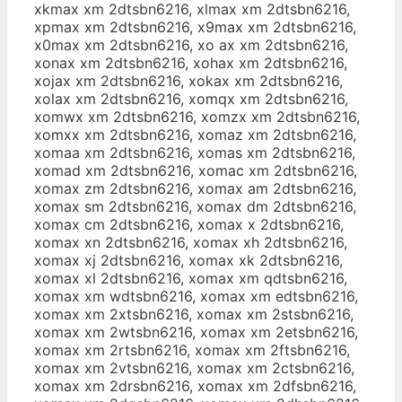
xkmax xm 2dtsbn6216, xlmax xm 2dtsbn6216,
xpmax xm 2dtsbn6216, x9max xm 2dtsbn6216,
x0max xm 2dtsbn6216, xo ax xm 2dtsbn6216,
xonax xm 2dtsbn6216, xohax xm 2dtsbn6216,
xojax xm 2dtsbn6216, xokax xm 2dtsbn6216,
xolax xm 2dtsbn6216, xomqx xm 2dtsbn6216,
xomwx xm 2dtsbn6216, xomzx xm 2dtsbn6216,
xomxx xm 2dtsbn6216, xomaz xm 2dtsbn6216,
xomaa xm 2dtsbn6216, xomas xm 2dtsbn6216,
xomad xm 2dtsbn6216, xomac xm 2dtsbn6216,
xomax zm 2dtsbn6216, xomax am 2dtsbn6216,
xomax sm 2dtsbn6216, xomax dm 2dtsbn6216,
xomax cm 2dtsbn6216, xomax x 2dtsbn6216,
xomax xn 2dtsbn6216, xomax xh 2dtsbn6216,
xomax xj 2dtsbn6216, xomax xk 2dtsbn6216,
xomax xl 2dtsbn6216, xomax xm qdtsbn6216,
xomax xm wdtsbn6216, xomax xm edtsbn6216,
xomax xm 2xtsbn6216, xomax xm 2stsbn6216,
xomax xm 2wtsbn6216, xomax xm 2etsbn6216,
xomax xm 2rtsbn6216, xomax xm 2ftsbn6216,
xomax xm 2vtsbn6216, xomax xm 2ctsbn6216,
xomax xm 2drsbn6216, xomax xm 2dfsbn6216,