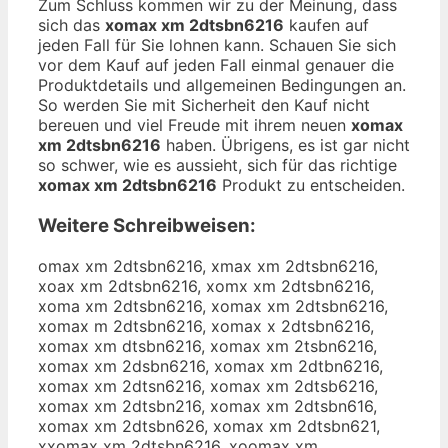
Zum Schluss kommen wir zu der Meinung, dass
sich das
xomax xm 2dtsbn6216
kaufen auf
jeden Fall für Sie lohnen kann. Schauen Sie sich
vor dem Kauf auf jeden Fall einmal genauer die
Produktdetails und allgemeinen Bedingungen an.
So werden Sie mit Sicherheit den Kauf nicht
bereuen und viel Freude mit ihrem neuen
xomax
xm 2dtsbn6216
haben. Übrigens, es ist gar nicht
so schwer, wie es aussieht, sich für das richtige
xomax xm 2dtsbn6216
Produkt zu entscheiden.
Weitere Schreibweisen:
omax xm 2dtsbn6216, xmax xm 2dtsbn6216,
xoax xm 2dtsbn6216, xomx xm 2dtsbn6216,
xoma xm 2dtsbn6216, xomax xm 2dtsbn6216,
xomax m 2dtsbn6216, xomax x 2dtsbn6216,
xomax xm dtsbn6216, xomax xm 2tsbn6216,
xomax xm 2dsbn6216, xomax xm 2dtbn6216,
xomax xm 2dtsn6216, xomax xm 2dtsb6216,
xomax xm 2dtsbn216, xomax xm 2dtsbn616,
xomax xm 2dtsbn626, xomax xm 2dtsbn621,
xxomax xm 2dtsbn6216, xoomax xm