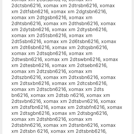
2dctsbn6216, xomax xm 2dtrsbn6216, xomax
xm 2dtfsbn6216, xomax xm 2dgtsbn6216,
xomax xm 2dtgsbn6216, xomax xm
2dhtsbn6216, xomax xm 2dthsbn6216, xomax
xm 2dytsbn6216, xomax xm 2dtysbn6216,
xomax xm 2d5tsbn6216, xomax xm
2dt5sbn6216, xomax xm 2d6tsbn6216, xomax
xm 2dt6sbn6216, xomax xm 2dtqsbn6216,
xomax xm 2dtsqbn6216, xomax xm
2dtwsbn6216, xomax xm 2dtswbn6216, xomax
xm 2dtesbn6216, xomax xm 2dtsebn6216,
xomax xm 2dtzsbn6216, xomax xm
2dtszbn6216, xomax xm 2dtxsbn6216, xomax
xm 2dtsxbn6216, xomax xm 2dtcsbn6216,
xomax xm 2dtscbn6216, xomax xm 2dts
bn6216, xomax xm 2dtsb n6216, xomax xm
2dtsvbn6216, xomax xm 2dtsbvn6216, xomax
xm 2dtsfbn6216, xomax xm 2dtsbfn6216, xomax
xm 2dtsgbn6216, xomax xm 2dtsbgn6216,
xomax xm 2dtshbn6216, xomax xm
2dtsbhn6216, xomax xm 2dtsnbn6216, xomax
xm 2dtsbn 6216, xomax xm 2dtsbnb6216,