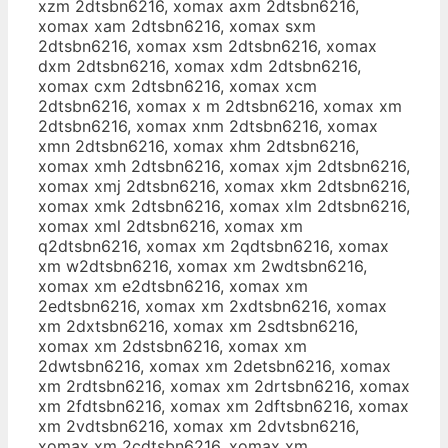
xzm 2dtsbn6216, xomax axm 2dtsbn6216,
xomax xam 2dtsbn6216, xomax sxm
2dtsbn6216, xomax xsm 2dtsbn6216, xomax
dxm 2dtsbn6216, xomax xdm 2dtsbn6216,
xomax cxm 2dtsbn6216, xomax xcm
2dtsbn6216, xomax x m 2dtsbn6216, xomax xm
2dtsbn6216, xomax xnm 2dtsbn6216, xomax
xmn 2dtsbn6216, xomax xhm 2dtsbn6216,
xomax xmh 2dtsbn6216, xomax xjm 2dtsbn6216,
xomax xmj 2dtsbn6216, xomax xkm 2dtsbn6216,
xomax xmk 2dtsbn6216, xomax xlm 2dtsbn6216,
xomax xml 2dtsbn6216, xomax xm
q2dtsbn6216, xomax xm 2qdtsbn6216, xomax
xm w2dtsbn6216, xomax xm 2wdtsbn6216,
xomax xm e2dtsbn6216, xomax xm
2edtsbn6216, xomax xm 2xdtsbn6216, xomax
xm 2dxtsbn6216, xomax xm 2sdtsbn6216,
xomax xm 2dstsbn6216, xomax xm
2dwtsbn6216, xomax xm 2detsbn6216, xomax
xm 2rdtsbn6216, xomax xm 2drtsbn6216, xomax
xm 2fdtsbn6216, xomax xm 2dftsbn6216, xomax
xm 2vdtsbn6216, xomax xm 2dvtsbn6216,
xomax xm 2cdtsbn6216, xomax xm