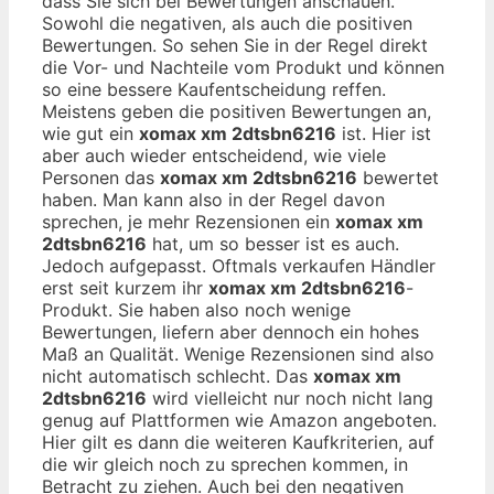
dass Sie sich bei Bewertungen anschauen.
Sowohl die negativen, als auch die positiven
Bewertungen. So sehen Sie in der Regel direkt
die Vor- und Nachteile vom Produkt und können
so eine bessere Kaufentscheidung reffen.
Meistens geben die positiven Bewertungen an,
wie gut ein
xomax xm 2dtsbn6216
ist. Hier ist
aber auch wieder entscheidend, wie viele
Personen das
xomax xm 2dtsbn6216
bewertet
haben. Man kann also in der Regel davon
sprechen, je mehr Rezensionen ein
xomax xm
2dtsbn6216
hat, um so besser ist es auch.
Jedoch aufgepasst. Oftmals verkaufen Händler
erst seit kurzem ihr
xomax xm 2dtsbn6216
-
Produkt. Sie haben also noch wenige
Bewertungen, liefern aber dennoch ein hohes
Maß an Qualität. Wenige Rezensionen sind also
nicht automatisch schlecht. Das
xomax xm
2dtsbn6216
wird vielleicht nur noch nicht lang
genug auf Plattformen wie Amazon angeboten.
Hier gilt es dann die weiteren Kaufkriterien, auf
die wir gleich noch zu sprechen kommen, in
Betracht zu ziehen. Auch bei den negativen