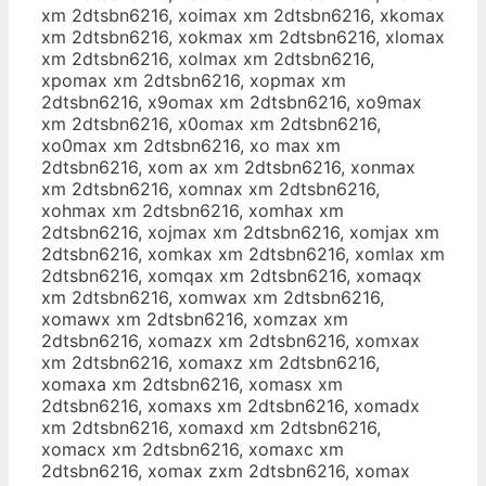
xm 2dtsbn6216, xoimax xm 2dtsbn6216, xkomax
xm 2dtsbn6216, xokmax xm 2dtsbn6216, xlomax
xm 2dtsbn6216, xolmax xm 2dtsbn6216,
xpomax xm 2dtsbn6216, xopmax xm
2dtsbn6216, x9omax xm 2dtsbn6216, xo9max
xm 2dtsbn6216, x0omax xm 2dtsbn6216,
xo0max xm 2dtsbn6216, xo max xm
2dtsbn6216, xom ax xm 2dtsbn6216, xonmax
xm 2dtsbn6216, xomnax xm 2dtsbn6216,
xohmax xm 2dtsbn6216, xomhax xm
2dtsbn6216, xojmax xm 2dtsbn6216, xomjax xm
2dtsbn6216, xomkax xm 2dtsbn6216, xomlax xm
2dtsbn6216, xomqax xm 2dtsbn6216, xomaqx
xm 2dtsbn6216, xomwax xm 2dtsbn6216,
xomawx xm 2dtsbn6216, xomzax xm
2dtsbn6216, xomazx xm 2dtsbn6216, xomxax
xm 2dtsbn6216, xomaxz xm 2dtsbn6216,
xomaxa xm 2dtsbn6216, xomasx xm
2dtsbn6216, xomaxs xm 2dtsbn6216, xomadx
xm 2dtsbn6216, xomaxd xm 2dtsbn6216,
xomacx xm 2dtsbn6216, xomaxc xm
2dtsbn6216, xomax zxm 2dtsbn6216, xomax