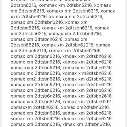
2dtsbn6216, xommax xm 2dtsbn6216, xomaax
xm 2dtsbn6216, xomaxx xm 2dtsbn6216, xomax
xxm 2dtsbn6216, xomax xmm 2dtsbn6216,
xomax xm 22dtsbn6216, xomax xm
2ddtsbn6216, xomax xm 2dttsbn6216, xomax
xm 2dtssbn6216, xomax xm 2dtsbbn6216,
xomax xm 2dtsbnn6216, xomax xm
2dtsbn66216, xomax xm 2dtsbn62216, xomax
xm 2dtsbn62116, xomax xm 2dtsbn62166,
oxmax xm 2dtsbn6216, xmoax xm 2dtsbn6216,
xoamx xm 2dtsbn6216, xomxa xm 2dtsbn6216,
xoma xxm 2dtsbn6216, xomaxx m 2dtsbn6216,
xomax mx 2dtsbn6216, xomax x m2dtsbn6216,
xomax xm2 dtsbn6216, xomax xm d2tsbn6216,
xomax xm 2tdsbn6216, xomax xm 2dstbn6216,
xomax xm 2dtbsn6216, xomax xm 2dtsnb6216,
xomax xm 2dtsb6n216, xomax xm 2dtsbn2616,
xomax xm 2dtsbn6126, xomax xm 2dtsbn6261,
xomaxxm 2dtsbn6216, xomax xm2dtsbn6216,
zomax xm 2dtsbn6216, aomax xm 2dtsbn6216,
somax xm 2dtsbn6216, domax xm 2dtsbn6216,
comax xm 2dtsbn6216, ximax xm 2dtsbn6216,