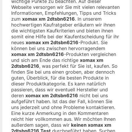
wichtige Punkte zu beachten. Auf dieser
Webseite versorgen wir Sie mit vielen relevanten
Informationen, Empfehlungen, Tipps und Tricks
zum
xomax xm 2dtsbn6216
. In unserem
hochwertigen Kaufratgeber erläutern wir ihnen
die wichtigsten Kaufkriterien und bieten ihnen
somit eine Hilfe bei der Kaufentscheidung für ihr
neues
xomax xm 2dtsbn6216
-Produkt. Sie
können bei uns zwischen hervorragendem
xomax xm 2dtsbn6216
-Produkten vergleichen
und sich am Ende das richtige
xomax xm
2dtsbn6216
, was perfekt für Sie ist, kaufen. So
finden Sie bei uns einen groben, aber dennoch
guten, Überblick, für die besten Produkte in
dieser Produktkategorie. Es kann natürlich
passieren, dass wir eventuell Hersteller und
deren
xomax xm 2dtsbn6216
nicht bei uns
aufgeführt haben. Ist das der Fall, können Sie
uns jederzeit und ohne Probleme kontaktieren.
Eine kurze Anmerkung in den Kommentaren
reicht hier vollkommen aus. Wir möchten Ihnen
außerdem sagen, dass wir
keinen xomax xm
2dtsbn6216 Test
durchgeführt haben. Suchen