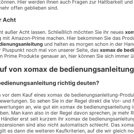
können. Hier werden ihnen auch Fragen zur Haltbarkeit un
ehr offen geblieben sind.
r Acht
t außer Acht lassen. Schließlich möchten Sie ihr neues
xom
ung mit Amazon-Prime machen. Hier bekommen Sie das Prod
dienungsanleitung
und halten es morgen schon in der Hand
er Pluspunkt noch mal von unserer Seite, das
xomax de bed
en Prime Produkte genauer an, hier können Sie sich immer ü
auf von xomax de bedienungsanleitung
edienungsanleitung richtig deuten?
ch vor dem Kauf eines xomax de bedienungsanleitung-Produk
Bewertungen. So sehen Sie in der Regel direkt die Vor- un
wertungen an, wie gut ein xomax de bedienungsanleitung ist
en. Man kann also in der Regel davon sprechen, je mehr 
n Händler erst seit kurzem ihr xomax de bedienungsanleitu
ezensionen sind also nicht automatisch schlecht. Das xomax
lt es dann die weiteren Kaufkriterien, auf die wir gleich 