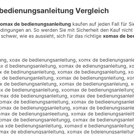
bedienungsanleitung
Vergleich
omax de bedienungsanleitung
kaufen auf jeden Fall für S
edingungen an. So werden Sie mit Sicherheit den Kauf nich
 schwer, wie es aussieht, sich für das richtige
xomax de be
enungsanleitung, xomax dd bedienungsanleitung, xomax df bedienungsanleitung, xomax dr bedienungsanleitung, xomax d3 bedienungsanleitung, xomax d4 bedienungsanleitung, xomax de edienungsanleitung, xomax de vedienungsanleitung, xomax de fedienungsanleitung, xomax de gedienungsanleitung, xomax de hedienungsanleitung, xomax de nedienungsanleitung, xomax de bwdienungsanleitung, xomax de bsdienungsanleitung, xomax de bddienungsanleitung, xomax de bfdienungsanleitung, xomax de brdienungsanleitung, xomax de b3dienungsanleitung, xomax de b4dienungsanleitung, xomax de bexienungsanleitung, xomax de besienungsanleitung, xomax de bewienungsanleitung, xomax de beeienungsanleitung, xomax de berienungsanleitung, xomax de befienungsanleitung, xomax de bevienungsanleitung, xomax de becienungsanleitung, xomax de beduenungsanleitung, xomax de bedjenungsanleitung, xomax de bedkenungsanleitung, xomax de bedlenungsanleitung, xomax de bedoenungsanleitung, xomax de bed8enungsanleitung, xomax de bed9enungsanleitung, xomax de bediwnungsanleitung, xomax de bedisnungsanleitung, xomax de bedidnungsanleitung, xomax de bedifnungsanleitung, xomax de bedirnungsanleitung, xomax de bedi3nungsanleitung, xomax de bedi4nungsanleitung, xomax de bedie ungsanleitung, xomax de bediebungsanleitung, xomax de bediegungsanleitung, xomax de bediehungsanleitung, xomax de bediejungsanleitung, xomax de bediemungsanleitung, xomax de bedienyngsanleitung, xomax de bedienhngsanleitung, xomax de bedienjngsanleitung, xomax de bedienkngsanleitung, xomax de bedieningsanleitung, xomax de bedien7ngsanleitung, xomax de bedien8ngsanleitung, xomax de bedienu gsanleitung, xomax de bedienubgsanleitung, xomax de bedienuggsanleitung, xomax de bedienuhgsanleitung, xomax de bedienujgsanleitung, xomax de bedienumgsanleitung, xomax de bedienunrsanleitung, xomax de bedienunfsanleitung, xomax de bedienunvsanleitung, xomax de bedienuntsanleitung, xomax de bedienunbsanleitung, xomax de bedienunysanleitung, xomax de bedienunhsanleitung, xomax de bedienunnsanleitung, xomax de bedienungqanleitung, xomax de bedienungwanleitung, xomax de bedienungeanleitung, xomax de bedienungzanleitung, xomax de bedienungxanleitung, xomax de bedienungcanleitung, xomax de bedienungsqnleitung, xomax de bedienungswnleitung, xomax de bedienungsznleitung, xomax de bedienungsxnleitung, xomax de bedienungsa leitung, xomax de bedienungsableitung, xomax de bedienungsagleitung, xomax de bedienungsahleitung, xomax de bedienungsajleitung, xomax de bedienungsamleitung, xomax de bedienungsanpeitung, xomax de bedienungsanoeitung, xomax de bedienungsanieitung, xomax de bedienungsankeitung, xomax de bedienungsanmeitung, xomax de bedienungsanlwitung, xomax de bedienungsanlsitung, xomax de bedienungsanlditung, xomax de bedienungsanlfitung, xomax de bedienungsanlritung, xomax de bedienungsanl3itung, xomax de bedienungsanl4itung, xomax de bedienungsanleutung, xomax de bedienungsanlejtung, xomax de bedienungsanlektung, xomax de bedienungsanleltung, xomax de bedienungsanleotung, xomax de bedienungsanle8tung, xomax de bedienungsanle9tung, xomax de bedienungsanleirung, xomax de bedienungsanleifung, xomax de bedienungsanleigung, xomax de bedienungsanleihung, xomax de bedienungsanleiyung, xomax de bedienungsanlei5ung, xomax de bedienungsanlei6ung, xomax de bedienungsanleityng, xomax de bedienungsanleithng, xomax de bedienungsanleitjng, xomax de bedienungsanleitkng, xomax de bedienungsanleiting, xomax de bedienungsanleit7ng, xomax de bedienungsanleit8ng, xomax de bedienungsanleitu g, xomax de bedienungsanleitubg, xomax de bedienungsanleitugg, 