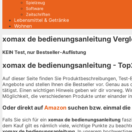
Spielzeug
Software
Zeitschriften
Lebensmittel & Getränke
Wohnen
xomax de bedienungsanleitung Vergl
KEIN Test, nur Bestseller-Auflistung
xomax de bedienungsanleitung - Top2
Auf dieser Seite finden Sie Produktbeschreibungen, Test
Angebote und stellen Ihnen die Bestseller vor. Genau aus
tätigst. Einen wichtigen Hinweis geben wir dir vorweg. W
Möglichkeit, die verschiedenen Produkte unter einander i
Oder direkt auf
Amazon
suchen bzw. einmal die
Falls Sie sich für ein
xomax de bedienungsanleitung
faszi
dem Kauf gilt es nämlich viele, wichtige Punkte zu beacht
xomax de bedienungsanleitung
. In unserem hochwertigen