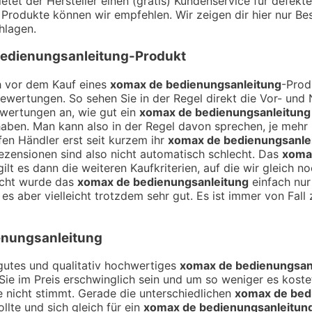
tet der Hersteller einen (gratis) Kundenservice für defekt
n Produkte können wir empfehlen. Wir zeigen dir hier nur Bes
hlagen.
edienungsanleitung
-Produkt
ch vor dem Kauf eines
xomax de bedienungsanleitung
-Prod
Bewertungen. So sehen Sie in der Regel direkt die Vor- un
ewertungen an, wie gut ein
xomax de bedienungsanleitung
aben. Man kann also in der Regel davon sprechen, je mehr
fen Händler erst seit kurzem ihr
xomax de bedienungsanle
ezensionen sind also nicht automatisch schlecht. Das
xoma
lt es dann die weiteren Kaufkriterien, auf die wir gleich 
icht wurde das
xomax de bedienungsanleitung
einfach nur
s aber vielleicht trotzdem sehr gut. Es ist immer von Fall 
enungsanleitung
n gutes und qualitativ hochwertiges
xomax de bedienungsan
 Sie im Preis erschwinglich sein und um so weniger es koste
e nicht stimmt. Gerade die unterschiedlichen
xomax de bed
lte und sich gleich für ein
xomax de bedienungsanleitun