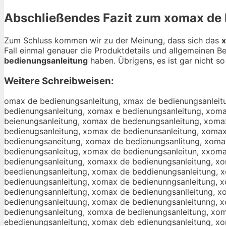
Abschließendes Fazit zum
xomax de 
Zum Schluss kommen wir zu der Meinung, dass sich das
x
Fall einmal genauer die Produktdetails und allgemeinen B
bedienungsanleitung
haben. Übrigens, es ist gar nicht so
Weitere Schreibweisen:
omax de bedienungsanleitung, xmax de bedienungsanleitung, xoax de bedienungsanleitung, xomx de bedienungsanleitung, xoma de bedienungsanleitung, xomax de bedienungsanleitung, xomax e bedienungsanleitung, xomax d bedienungsanleitung, xomax de edienungsanleitung, xomax de bdienungsanleitung, xomax de beienungsanleitung, xomax de bedenungsanleitung, xomax de bedinungsanleitung, xomax de bedieungsanleitung, xomax de bedienngsanleitung, xomax de bedienugsanleitung, xomax de bedienunsanleitung, xomax de bedienunganleitung, xomax de bedienungsnleitung, xomax de bedienungsaleitung, xomax de bedienungsaneitung, xomax de bedienungsanlitung, xomax de bedienungsanletung, xomax de bedienungsanleiung, xomax de bedienungsanleitng, xomax de bedienungsanleitug, xomax de bedienungsanleitun, xxomax de bedienungsanleitung, xoomax de bedienungsanleitung, xommax de bedienungsanleitung, xomaax de bedienungsanleitung, xomaxx de bedienungsanleitung, xomax dde bedienungsanleitung, xomax dee bedienungsanleitung, xomax de bbedienungsanleitung, xomax de beedienungsanleitung, xomax de beddienungsanleitung, xomax de bediienungsanleitung, xomax de bedieenungsanleitung, xomax de bediennungsanleitung, xomax de bedienuungsanleitung, xomax de bedienunngsanleitung, xomax de bedienunggsanleitung, xomax de bedienungssanleitung, xomax de bedienungsaanleitung, xomax de bedienungsannleitung, xomax de bedienungsanlleitung, xomax de bedienungsanleeitung, xomax de bedienungsanleiitung, xomax de bedienungsanleittung, xomax de bedienungsanleituung, xomax de bedienungsanleitunng, xomax de bedienungsanleitungg, oxmax de bedienungsanleitung, xmoax de bedienungsanleitung, xoamx de bedienungsanleitung, xomxa de bedienungsanleitung, xoma xde bedienungsanleitung, xomaxd e bedienungsanleitung, xomax ed bedienungsanleitung, xomax d ebedienungsanleitung, xomax deb edienungsanleitung, xomax de ebdienungsanleitung, xomax de bdeienungsanleitung, xomax de beidenungsanleitung, xomax de bedeinungsanleitung, xomax de bedineungsanleitung, xomax de bedieunngsanleitung, xomax de bediennugsanleitung, xomax de bedienugnsanleitung, xomax de bedienunsganleitung, xomax de bedienungasnleitung, xomax de bedienungsnaleitung, xomax de bedienungsalneitung, xomax de bedienungsanelitung, xomax de bedienungsanlietung, xomax de bedienungsanletiung, xomax de bedienungsanleiutng, xomax de bedienungsanleitnug, xomax de bedienungsanleitugn, xomaxde bedienungsanleitung, xomax debedienungsanleitung, zomax de bedienungsanleitung, aomax de bedienungsanleitung, somax de bedienungsanleitung, domax de bedienungsanleitung, comax de bedienungsanleitung, ximax de bedienungsanleitung, xkmax de bedienungsanleitung, xlmax de bedienungsanleitung, xpmax de bedienungsanleitung, x9max de bedienungsanleitung, x0max de bedienungsanleitung, xo ax de bedienungsanleitung, xonax de bedienungsanleitung, xohax de bedienungsanleitung, xojax de bedienungsanleitung, xokax de bedienungsanleitung, xolax de bedienungsanleitung, xomqx de bedienungsanleitung, xomwx de bedienungsanleitung, xomzx de bedienungsanleitung, xomxx de bedienungsanleitung, xomaz de bedienungsanleitung, xomaa de bedienungsanleitung, xomas de bedienungsanleitung, xomad de bedienungsanleitung, xomac de bedienungsanleitung, xomax xe bedienungsanleitung, xomax se bedienungsanleitung, xomax we bedienungsanleitung, xomax ee bedienungsanleitung, xomax re bedienungsanleitung, xomax fe bedienungsanleitung, xomax ve bedienungsanleitung, xomax ce bedienungsanleitung, xomax dw bedienungsanleitung, xomax ds bedi