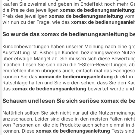
kaufen Sie zweimal und geben im Endeffekt noch mehr Geld
die Preise des jeweiligen
xomax de bedienungsanleitung
Preis des jeweiligen
xomax de bedienungsanleitung
vom 
wir nun zu der Frage, wie das
xomax de bedienungsanlei
So wurde das
xomax de bedienungsanleitung
be
Kundenbewertungen haben unserer Meinung nach eine gro
Ausstattung ist. Bisherige Kunden, beziehungsweise Nutze
über etwaige Mängel ab. Sie müssen sich diese Bewertung
machen. Lesen Sie sich dazu die 1-Stern-Bewertungen, abe
empfehlen ihnen übrigens auch, einfach mal das Fachgesc
können Sie das
xomax de bedienungsanleitung
direkt in
Ratschläge halten und Sie werden sehen, dass Sie den K
das
xomax de bedienungsanleitung
bewertet wurde und s
Schauen und lesen Sie sich seriöse
xomax de be
Natürlich sollten Sie sich nicht nur auf die Nutzermeinu
anzuschauen. Leider sind diese in den meisten Fällen nich
von Personen an, die die Produkte auch schon einmal in 
können. Diese
xomax de bedienungsanleitung
Tests sind