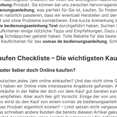
eitung
-Produkt. Sie können bei uns zwischen hervorrage
enungsanleitung
, was perfekt für Sie ist, kaufen. So find
n natürlich passieren, dass wir eventuell Hersteller und de
zeit und ohne Probleme kontaktieren. Eine kurze Anmerkung
e bedienungsanleitung Test
durchgeführt haben. Suchen 
ufkriterien einige nützliche Tipps und Empfehlungen. Dazu 
ng
Schnäppchen gelistet haben. Tolle Rabatte für das best
Kaufkriterien für das
xomax de bedienungsanleitung
. Sch
ufen Checkliste – Die wichtigsten Kau
oder lieber doch Online kaufen?
utschen jedes Jahr online einkaufen? Und das nicht ohne Gru
 haben wir Online viele interessante Angebote gefunden. A
 Verkäufer in der Nähe der dich vor dem Kauf gut beraten k
empfehlen. Aber auch hier gilt Vorsicht. Einige der von uns
 so wirst du den Kauf von einem xomax de bedienungsanleit
es Produkt eigentlich kosten? – Limit setzen nicht vergess
s schreiben andere Kunden die bereits diesesn Artikel gek