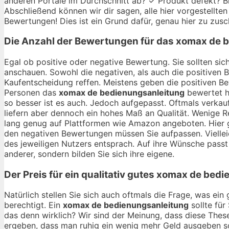
anderen Portale im Durchschnitt ab? ✓ Produkt defekt? Bie
Abschließend können wir dir sagen, alle hier vorgestellte
Bewertungen! Dies ist ein Grund dafür, genau hier zu zusc
Die Anzahl der Bewertungen für das
xomax de b
Egal ob positive oder negative Bewertung. Sie sollten si
anschauen. Sowohl die negativen, als auch die positiven 
Kaufentscheidung reffen. Meistens geben die positiven B
Personen das
xomax de bedienungsanleitung
bewertet h
so besser ist es auch. Jedoch aufgepasst. Oftmals verkau
liefern aber dennoch ein hohes Maß an Qualität. Wenige R
lang genug auf Plattformen wie Amazon angeboten. Hier gi
den negativen Bewertungen müssen Sie aufpassen. Vielle
des jeweiligen Nutzers entsprach. Auf ihre Wünsche passt e
anderer, sondern bilden Sie sich ihre eigene.
Der Preis für ein qualitativ gutes
xomax de bedi
Natürlich stellen Sie sich auch oftmals die Frage, was ei
berechtigt. Ein
xomax de bedienungsanleitung
sollte für
das denn wirklich? Wir sind der Meinung, dass diese Thes
ergeben, dass man ruhig ein wenig mehr Geld ausgeben sol