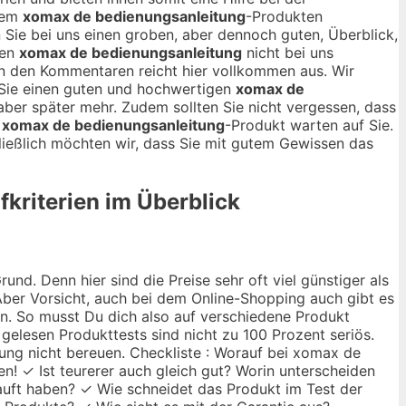
ndem
xomax de bedienungsanleitung
-Produkten
en Sie bei uns einen groben, aber dennoch guten, Überblick,
ren
xomax de bedienungsanleitung
nicht bei uns
 in den Kommentaren reicht hier vollkommen aus. Wir
Sie einen guten und hochwertigen
xomax de
aber später mehr. Zudem sollten Sie nicht vergessen, dass
e
xomax de bedienungsanleitung
-Produkt warten auf Sie.
ließlich möchten wir, dass Sie mit gutem Gewissen das
fkriterien im Überblick
nd. Denn hier sind die Preise sehr oft viel günstiger als
ber Vorsicht, auch bei dem Online-Shopping auch gibt es
ann. So musst Du dich also auf verschiedene Produkt
 gelesen Produkttests sind nicht zu 100 Prozent seriös.
ung nicht bereuen. Checkliste : Worauf bei xomax de
en! ✓ Ist teurerer auch gleich gut? Worin unterscheiden
auft haben? ✓ Wie schneidet das Produkt im Test der