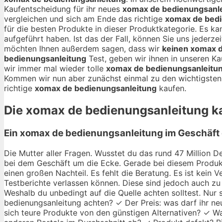
Kaufentscheidung für ihr neues
xomax de bedienungsanl
vergleichen und sich am Ende das richtige
xomax de bedi
für die besten Produkte in dieser Produktkategorie. Es kan
aufgeführt haben. Ist das der Fall, können Sie uns jeder
möchten Ihnen außerdem sagen, dass wir
keinen xomax d
bedienungsanleitung
Test, geben wir ihnen in unseren Ka
wir immer mal wieder tolle
xomax de bedienungsanleitu
Kommen wir nun aber zunächst einmal zu den wichtigsten 
richtige
xomax de bedienungsanleitung
kaufen.
Die
xomax de bedienungsanleitung
ka
Ein xomax de bedienungsanleitung im Geschäft 
Die Mutter aller Fragen. Wusstet du das rund 47 Million De
bei dem Geschäft um die Ecke. Gerade bei diesem Produkt
einen großen Nachteil. Es fehlt die Beratung. Es ist kein
Testberichte verlassen können. Diese sind jedoch auch zu 
Weshalb du unbedingt auf die Quelle achten solltest. Nur
bedienungsanleitung achten? ✓ Der Preis: was darf ihr neu
sich teure Produkte von den günstigen Alternativen? ✓ Wa