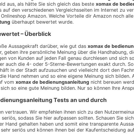
 aus, als hätte Sie sich gleich das beste
xomax de bedie
s auf den verschiedenen Vergleichsseiten im Internet zu ver
Onlineshop Amazon. Welche Vorteile dir Amazon noch alle 
tung
überhaupt bewertet wurde.
wertet – Überblick
ße Aussagekraft darüber, wie gut das
xomax de bedienun
r, geben ihre persönliche Meinung über die Handhabung, die
en von Kunden auf jeden Fall genau durchlesen und sich so
r auch die 4- oder 5-Sterne-Bewertungen exakt durch. So ka
häft in der Stadt aufzusuchen und vielleicht dort den Fac
 die Hand nehmen und so eine eigene Meinung sich bilden. A
auf vom
xomax de bedienungsanleitung
nicht bereuen werde
ich so eine gute Meinung bilden. Nur so können Ihre Ansp
dienungsanleitung
Tests an und durch
ngen vertrauen. Wir empfehlen ihnen sich zu den Nutzermei
t seriös, sodass Sie hier aufpassen sollten. Schauen Sie si
der Hand gehalten haben und somit eine transparente Auss
 sehr seriös und können ihnen bei der Kaufentscheidung auf 