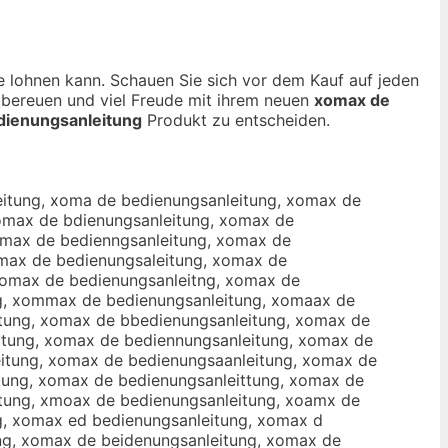
ie lohnen kann. Schauen Sie sich vor dem Kauf auf jeden
t bereuen und viel Freude mit ihrem neuen
xomax de
dienungsanleitung
Produkt zu entscheiden.
xomax de bedienungsanleituhg, xomax de bedienungsanleitujg, xomax de bedienungsanleitumg, xomax de bedienungsanleitunr, xomax de bedienungsanleitunf, xomax de bedienungsanleitunv, xomax de bedienungsanleitunt, xomax de bedienungsanleitunb, xomax de bedienungsanleituny, xomax de bedienungsanleitunh, xomax de bedienungsanleitunn, zxomax de bedienungsanleitung, xzomax de bedienungsanleitung, axomax de bedienungsanleitung, xaomax de bedienungsanleitung, sxomax de bedienungsanleitung, xsomax de bedienungsanleitung, dxomax de bedienungsanleitung, xdomax de bedienungsanleitung, cxomax de bedienungsanleitung, xcomax de bedienungsanleitung, xiomax de bedienungsanleitung, xoimax de bedienungsanleitung, xkomax de bedienungsanleitung, xokmax de bedienungsanleitung, xlomax de bedienungsanleitung, xolmax de bedienungsanleitung, xpomax de bedienungsanleitung, xopmax de bedienungsanleitung, x9omax de bedienungsanleitung, xo9max de bedienungsanleitung, x0omax de bedienungsanleitung, xo0max de bedienungsanleitung, xo max de bedienungsanleitung, xom ax de bedienungsanleitung, xonmax de bedienungsanleitung, xomnax de bedienungsanleitung, xohmax de bedienungsanleitung, xomhax de bedienungsanleitung, xojmax de bedienungsanleitung, xomjax de bedienungsanleitung, xomkax de bedienungsanleitung, xomlax de bedienungsanleitung, xomqax de bedienungsanleitung, xomaqx de bedienungsanleitung, xomwax de bedienungsanleitung, xomawx de bedienungsanleitung, xomzax de bedienungsanleitung, xomazx de bedienungsanleitung, xomxax de bedienungsanleitung, xomaxz de bedienungsanleitung, xomaxa de bedienungsanleitung, xomasx de bedienungsanleitung, xomaxs de bedienungsanleitung, xomadx de bedienungsanleitung, xomaxd de bedienungsanleitung, xomacx de bedienungsanleitung, xomaxc de bedienungsanleitung, xomax xde bedienungsanleitung, xomax dxe bedienungsanleitung, xomax sde bedienungsanleitung, xomax dse bedienungsanleitung, xomax wde bedienungsanleitung, xomax dwe bedienungsanleitung, xomax ede bedienungsanleitung, xomax rde bedienungsanleitung, xomax dre bedienungsanleitung, xomax fde bedienungsanleitung, xomax dfe bedienungsanleitung, xomax vde bedienungsanleitung, xomax dve bedienungsanleitung, xomax cde bedienungsanleitung, xomax dce bedienungsanleitung, xomax dew bedienungsanleitung, xomax des bedienungsanleitung, xomax ded bedienungsanleitung, xomax def bedienungsanleitung, xomax der bedienungsanleitung, xomax d3e bedienungsanleitung, xomax de3 bedienungsanleitung, xomax d4e bedienungsanleitung, xomax de4 bedienungsanleitung, xomax de bedienungsanleitung, xomax de b edienungsanleitung, xomax de vbedienungsanleitung, xomax de bvedienungsanleitung, xomax de fbedienungsanleitung, xomax de bfedienungsanleitung, xomax de gbedienungsanleitung, xomax de bgedienungsanleitung, xomax de hbedienungsanleitung, xomax de bhedienungsanleitung, xomax de nbedienungsanleitung, xomax de bnedienung