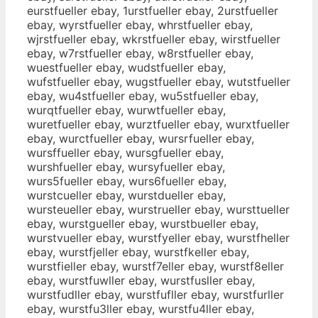
eurstfueller ebay, 1urstfueller ebay, 2urstfueller
ebay, wyrstfueller ebay, whrstfueller ebay,
wjrstfueller ebay, wkrstfueller ebay, wirstfueller
ebay, w7rstfueller ebay, w8rstfueller ebay,
wuestfueller ebay, wudstfueller ebay,
wufstfueller ebay, wugstfueller ebay, wutstfueller
ebay, wu4stfueller ebay, wu5stfueller ebay,
wurqtfueller ebay, wurwtfueller ebay,
wuretfueller ebay, wurztfueller ebay, wurxtfueller
ebay, wurctfueller ebay, wursrfueller ebay,
wursffueller ebay, wursgfueller ebay,
wurshfueller ebay, wursyfueller ebay,
wurs5fueller ebay, wurs6fueller ebay,
wurstcueller ebay, wurstdueller ebay,
wursteueller ebay, wurstrueller ebay, wursttueller
ebay, wurstgueller ebay, wurstbueller ebay,
wurstvueller ebay, wurstfyeller ebay, wurstfheller
ebay, wurstfjeller ebay, wurstfkeller ebay,
wurstfieller ebay, wurstf7eller ebay, wurstf8eller
ebay, wurstfuwller ebay, wurstfusller ebay,
wurstfudller ebay, wurstfufller ebay, wurstfurller
ebay, wurstfu3ller ebay, wurstfu4ller ebay,