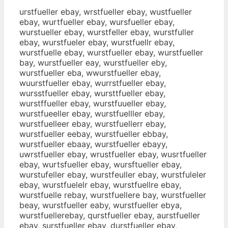
urstfueller ebay, wrstfueller ebay, wustfueller
ebay, wurtfueller ebay, wursfueller ebay,
wurstueller ebay, wurstfeller ebay, wurstfuller
ebay, wurstfueler ebay, wurstfuellr ebay,
wurstfuelle ebay, wurstfueller ebay, wurstfueller
bay, wurstfueller eay, wurstfueller eby,
wurstfueller eba, wwurstfueller ebay,
wuurstfueller ebay, wurrstfueller ebay,
wursstfueller ebay, wursttfueller ebay,
wurstffueller ebay, wurstfuueller ebay,
wurstfueeller ebay, wurstfuelller ebay,
wurstfuelleer ebay, wurstfuellerr ebay,
wurstfueller eebay, wurstfueller ebbay,
wurstfueller ebaay, wurstfueller ebayy,
uwrstfueller ebay, wrustfueller ebay, wusrtfueller
ebay, wurtsfueller ebay, wursftueller ebay,
wurstufeller ebay, wurstfeuller ebay, wurstfuleler
ebay, wurstfuelelr ebay, wurstfuellre ebay,
wurstfuelle rebay, wurstfuellere bay, wurstfueller
beay, wurstfueller eaby, wurstfueller ebya,
wurstfuellerebay, qurstfueller ebay, aurstfueller
ebay, surstfueller ebay, durstfueller ebay,