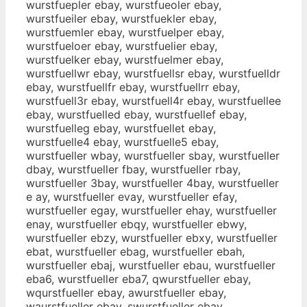
wurstfuepler ebay, wurstfueoler ebay,
wurstfueiler ebay, wurstfuekler ebay,
wurstfuemler ebay, wurstfuelper ebay,
wurstfueloer ebay, wurstfuelier ebay,
wurstfuelker ebay, wurstfuelmer ebay,
wurstfuellwr ebay, wurstfuellsr ebay, wurstfuelldr
ebay, wurstfuellfr ebay, wurstfuellrr ebay,
wurstfuell3r ebay, wurstfuell4r ebay, wurstfuellee
ebay, wurstfuelled ebay, wurstfuellef ebay,
wurstfuelleg ebay, wurstfuellet ebay,
wurstfuelle4 ebay, wurstfuelle5 ebay,
wurstfueller wbay, wurstfueller sbay, wurstfueller
dbay, wurstfueller fbay, wurstfueller rbay,
wurstfueller 3bay, wurstfueller 4bay, wurstfueller
e ay, wurstfueller evay, wurstfueller efay,
wurstfueller egay, wurstfueller ehay, wurstfueller
enay, wurstfueller ebqy, wurstfueller ebwy,
wurstfueller ebzy, wurstfueller ebxy, wurstfueller
ebat, wurstfueller ebag, wurstfueller ebah,
wurstfueller ebaj, wurstfueller ebau, wurstfueller
eba6, wurstfueller eba7, qwurstfueller ebay,
wqurstfueller ebay, awurstfueller ebay,
waurstfueller ebay, swurstfueller ebay,