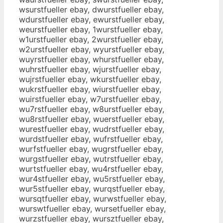
wsurstfueller ebay, dwurstfueller ebay,
wdurstfueller ebay, ewurstfueller ebay,
weurstfueller ebay, 1wurstfueller ebay,
w1urstfueller ebay, 2wurstfueller ebay,
w2urstfueller ebay, wyurstfueller ebay,
wuyrstfueller ebay, whurstfueller ebay,
wuhrstfueller ebay, wjurstfueller ebay,
wujrstfueller ebay, wkurstfueller ebay,
wukrstfueller ebay, wiurstfueller ebay,
wuirstfueller ebay, w7urstfueller ebay,
wu7rstfueller ebay, w8urstfueller ebay,
wu8rstfueller ebay, wuerstfueller ebay,
wurestfueller ebay, wudrstfueller ebay,
wurdstfueller ebay, wufrstfueller ebay,
wurfstfueller ebay, wugrstfueller ebay,
wurgstfueller ebay, wutrstfueller ebay,
wurtstfueller ebay, wu4rstfueller ebay,
wur4stfueller ebay, wu5rstfueller ebay,
wur5stfueller ebay, wurqstfueller ebay,
wursqtfueller ebay, wurwstfueller ebay,
wurswtfueller ebay, wursetfueller ebay,
wurzstfueller ebay, wursztfueller ebay,