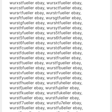
wurxstfueller ebay, wursxtfueller ebay,
wurcstfueller ebay, wursctfueller ebay,
wursrtfueller ebay, wurstrfueller ebay,
wursftfueller ebay, wursgtfueller ebay,
wurstgfueller ebay, wurshtfueller ebay,
wursthfueller ebay, wursytfueller ebay,
wurstyfueller ebay, wurs5tfueller ebay,
wurst5fueller ebay, wurs6tfueller ebay,
wurst6fueller ebay, wurstcfueller ebay,
wurstfcueller ebay, wurstdfueller ebay,
wurstfdueller ebay, wurstefueller ebay,
wurstfeueller ebay, wurstfrueller ebay,
wurstftueller ebay, wurstfgueller ebay,
wurstbfueller ebay, wurstfbueller ebay,
wurstvfueller ebay, wurstfvueller ebay,
wurstfyueller ebay, wurstfuyeller ebay,
wurstfhueller ebay, wurstfuheller ebay,
wurstfjueller ebay, wurstfujeller ebay,
wurstfkueller ebay, wurstfukeller ebay,
wurstfiueller ebay, wurstfuieller ebay,
wurstf7ueller ebay, wurstfu7eller ebay,
wurstf8ueller ebay, wurstfu8eller ebay,