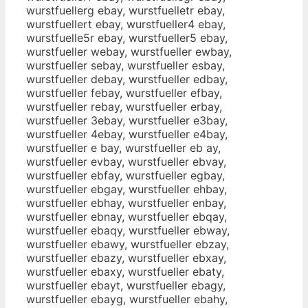
wurstfuellerg ebay, wurstfuelletr ebay,
wurstfuellert ebay, wurstfueller4 ebay,
wurstfuelle5r ebay, wurstfueller5 ebay,
wurstfueller webay, wurstfueller ewbay,
wurstfueller sebay, wurstfueller esbay,
wurstfueller debay, wurstfueller edbay,
wurstfueller febay, wurstfueller efbay,
wurstfueller rebay, wurstfueller erbay,
wurstfueller 3ebay, wurstfueller e3bay,
wurstfueller 4ebay, wurstfueller e4bay,
wurstfueller e bay, wurstfueller eb ay,
wurstfueller evbay, wurstfueller ebvay,
wurstfueller ebfay, wurstfueller egbay,
wurstfueller ebgay, wurstfueller ehbay,
wurstfueller ebhay, wurstfueller enbay,
wurstfueller ebnay, wurstfueller ebqay,
wurstfueller ebaqy, wurstfueller ebway,
wurstfueller ebawy, wurstfueller ebzay,
wurstfueller ebazy, wurstfueller ebxay,
wurstfueller ebaxy, wurstfueller ebaty,
wurstfueller ebayt, wurstfueller ebagy,
wurstfueller ebayg, wurstfueller ebahy,