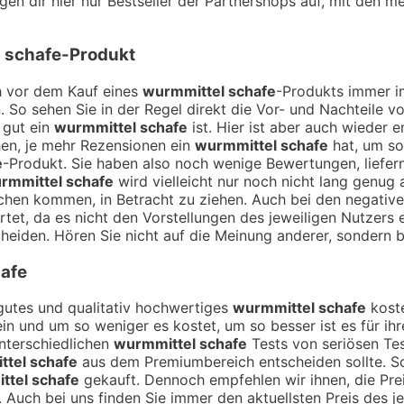
en dir hier nur Bestseller der Partnershops auf, mit den me
 schafe
-Produkt
ch vor dem Kauf eines
wurmmittel schafe
-Produkts immer im
. So sehen Sie in der Regel direkt die Vor- und Nachteile
 gut ein
wurmmittel schafe
ist. Hier ist aber auch wieder 
en, je mehr Rezensionen ein
wurmmittel schafe
hat, um so
e
-Produkt. Sie haben also noch wenige Bewertungen, liefer
rmmittel schafe
wird vielleicht nur noch nicht lang genug
prechen kommen, in Betracht zu ziehen. Auch bei den negati
tet, da es nicht den Vorstellungen des jeweiligen Nutzers e
cheiden. Hören Sie nicht auf die Meinung anderer, sondern bi
afe
n gutes und qualitativ hochwertiges
wurmmittel schafe
koste
sein und um so weniger es kostet, um so besser ist es für ih
unterschiedlichen
wurmmittel schafe
Tests von seriösen Tes
tel schafe
aus dem Premiumbereich entscheiden sollte. S
ttel schafe
gekauft. Dennoch empfehlen wir ihnen, die Pre
. Auch bei uns finden Sie immer den aktuellsten Preis des j