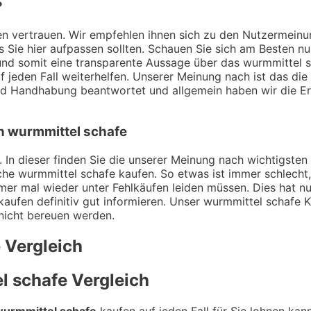
?
ngen vertrauen. Wir empfehlen ihnen sich zu den Nutzermei
ss Sie hier aufpassen sollten. Schauen Sie sich am Besten n
nd somit eine transparente Aussage über das wurmmittel sc
f jeden Fall weiterhelfen. Unserer Meinung nach ist das di
und Handhabung beantwortet und allgemein haben wir die E
on wurmmittel schafe
 In dieser finden Sie die unserer Meinung nach wichtigsten 
che wurmmittel schafe kaufen. So etwas ist immer schlecht
mer mal wieder unter Fehlkäufen leiden müssen. Dies hat nu
aufen definitiv gut informieren. Unser wurmmittel schafe Ka
 nicht bereuen werden.
e
Vergleich
l schafe
Vergleich
urmmittel schafe
kaufen auf jeden Fall für Sie lohnen kan