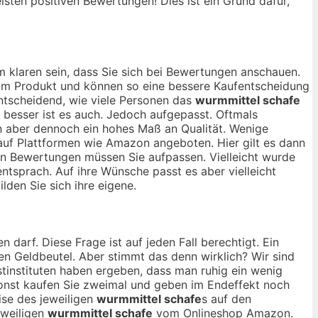
isten positiven Bewertungen! Dies ist ein Grund dafür,
 klaren sein, dass Sie sich bei Bewertungen anschauen.
 vom Produkt und können so eine bessere Kaufentscheidung
entscheidend, wie viele Personen das
wurmmittel schafe
 besser ist es auch. Jedoch aufgepasst. Oftmals
n aber dennoch ein hohes Maß an Qualität. Wenige
 auf Plattformen wie Amazon angeboten. Hier gilt es dann
ven Bewertungen müssen Sie aufpassen. Vielleicht wurde
ntsprach. Auf ihre Wünsche passt es aber vielleicht
lden Sie sich ihre eigene.
n darf. Diese Frage ist auf jeden Fall berechtigt. Ein
ren Geldbeutel. Aber stimmt das denn wirklich? Wir sind
tinstituten haben ergeben, dass man ruhig ein wenig
onst kaufen Sie zweimal und geben im Endeffekt noch
ise des jeweiligen
wurmmittel schafe
s auf den
eweiligen
wurmmittel schafe
vom Onlineshop Amazon.