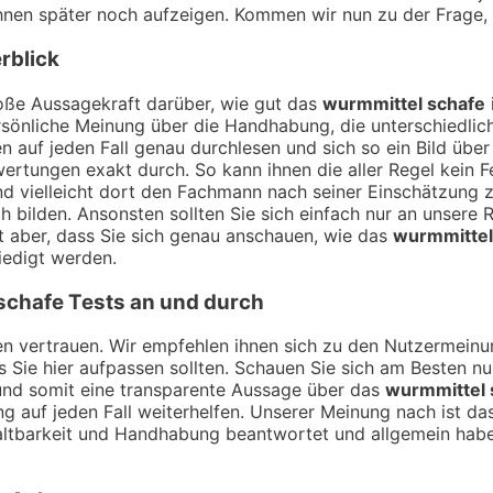
 ihnen später noch aufzeigen. Kommen wir nun zu der Frage
rblick
ße Aussagekraft darüber, wie gut das
wurmmittel schafe
sönliche Meinung über die Handhabung, die unterschiedlich
 auf jeden Fall genau durchlesen und sich so ein Bild übe
rtungen exakt durch. So kann ihnen die aller Regel kein F
nd vielleicht dort den Fachmann nach seiner Einschätzung
h bilden. Ansonsten sollten Sie sich einfach nur an unsere 
t aber, dass Sie sich genau anschauen, wie das
wurmmittel
iedigt werden.
schafe
Tests an und durch
ngen vertrauen. Wir empfehlen ihnen sich zu den Nutzermei
ss Sie hier aufpassen sollten. Schauen Sie sich am Besten n
und somit eine transparente Aussage über das
wurmmittel 
g auf jeden Fall weiterhelfen. Unserer Meinung nach ist das
tbarkeit und Handhabung beantwortet und allgemein haben