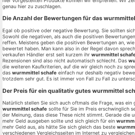
hier vorgestellten Produkte können wir empfehlen. Wir zeig
genau hier zu zuschlagen.
Die Anzahl der Bewertungen für das
wurmmittel
Egal ob positive oder negative Bewertung. Sie sollten si
Sowohl die negativen, als auch die positiven Bewertungen
reffen. Meistens geben die positiven Bewertungen an, wie
bewertet haben. Man kann also in der Regel davon sprech
verkaufen Händler erst seit kurzem ihr
wurmmittel schaf
Rezensionen sind also nicht automatisch schlecht. Das
wu
die weiteren Kaufkriterien, auf die wir gleich noch zu s
das
wurmmittel schafe
einfach nur deshalb negativ bewer
trotzdem sehr gut. Es ist immer von Fall zu Fall zu unters
Der Preis für ein qualitativ gutes
wurmmittel sch
Natürlich stellen Sie sich auch oftmals die Frage, was ei
wurmmittel schafe
sollte für Sie im Preis erschwinglich 
der Meinung, dass diese These nicht stimmt. Gerade die 
mehr Geld ausgeben sollte und sich gleich für ein
wurmmit
mehr Geld aus, als hätte Sie sich gleich das beste
wurmmi
verschiedenen Vergleichsseiten im Internet zu vergleichen