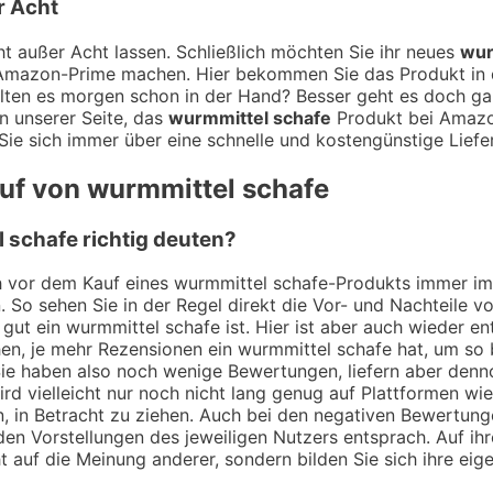
r Acht
t außer Acht lassen. Schließlich möchten Sie ihr neues
wur
t Amazon-Prime machen. Hier bekommen Sie das Produkt in d
ten es morgen schon in der Hand? Besser geht es doch gar 
n unserer Seite, das
wurmmittel schafe
Produkt bei Amazon
ie sich immer über eine schnelle und kostengünstige Liefe
auf von wurmmittel schafe
schafe richtig deuten?
ch vor dem Kauf eines wurmmittel schafe-Produkts immer im
. So sehen Sie in der Regel direkt die Vor- und Nachteile
gut ein wurmmittel schafe ist. Hier ist aber auch wieder e
en, je mehr Rezensionen ein wurmmittel schafe hat, um so 
 Sie haben also noch wenige Bewertungen, liefern aber den
rd vielleicht nur noch nicht lang genug auf Plattformen wi
n, in Betracht zu ziehen. Auch bei den negativen Bewertun
den Vorstellungen des jeweiligen Nutzers entsprach. Auf ihr
ht auf die Meinung anderer, sondern bilden Sie sich ihre eig