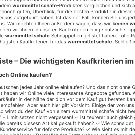
endem
wurmmittel schafe
-Produkten vergleichen und sich 
dennoch guten, Überblick, für die besten Produkte in dieser
ei uns aufgeführt haben. Ist das der Fall, können Sie uns j
us. Wir möchten Ihnen außerdem sagen, dass wir
keinen w
eben wir ihnen in unseren Kaufkriterien einige nützliche 
lle
wurmmittel schafe
Schnäppchen gelistet haben. Tolle R
tigsten Kaufkriterien für das
wurmmittel schafe
. Schließ
ste – Die wichtigsten Kaufkriterien im
doch Online kaufen?
utschen jedes Jahr online einkaufen? Und das nicht ohne Gru
 haben wir Online viele interessante Angebote gefunden. A
 Verkäufer in der Nähe der dich vor dem Kauf gut beraten k
empfehlen. Aber auch hier gilt Vorsicht. Einige der von uns
 so wirst du den Kauf von einem wurmmittel schafe nicht be
? – Limit setzen nicht vergessen! ✓ Ist teurerer auch gleic
e bereits diesesn Artikel gekauft haben? ✓ Wie schneidet 
) Kundenservice für defekte Produkte? ✓ Wie sieht es mit de