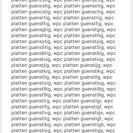
platten guenxstig, wpc platten guensxtig, wpc
platten guencstig, wpc platten guensctig, wpc
platten guensrtig, wpc platten guenstrig, wpc
platten guensftig, wpc platten guenstfig, wpc
platten guensgtig, wpc platten guenstgig, wpc
platten guenshtig, wpc platten guensthig, wpc
platten guensytig, wpc platten guenstyig, wpc
platten guens5tig, wpc platten guenst5ig, wpc
platten guens6tig, wpc platten guenst6ig, wpc
platten guenstuig, wpc platten guenstiug, wpc
platten guenstjig, wpc platten guenstijg, wpc
platten guenstkig, wpc platten guenstikg, wpc
platten guenstlig, wpc platten guenstilg, wpc
platten guenstoig, wpc platten guenstiog, wpc
platten guenst8ig, wpc platten guensti8g, wpc
platten guenst9ig, wpc platten guensti9g, wpc
platten guenstirg, wpc platten guenstigr, wpc
platten guenstifg, wpc platten guenstigf, wpc
platten guenstivg, wpc platten guenstigv, wpc
platten guenstitg, wpc platten guenstigt, wpc
platten guenstibg, wpc platten guenstigb, wpc
platten guenstiyg, wpc platten guenstigy, wpc