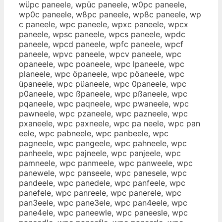
wüpc paneele, wpüc paneele, w0pc paneele,
wp0c paneele, wßpc paneele, wpßc paneele, wp
c paneele, wpc paneele, wpxc paneele, wpcx
paneele, wpsc paneele, wpcs paneele, wpdc
paneele, wpcd paneele, wpfc paneele, wpcf
paneele, wpvc paneele, wpcv paneele, wpc
opaneele, wpc poaneele, wpc lpaneele, wpc
planeele, wpc öpaneele, wpc pöaneele, wpc
üpaneele, wpc püaneele, wpc 0paneele, wpc
p0aneele, wpc ßpaneele, wpc pßaneele, wpc
pqaneele, wpc paqneele, wpc pwaneele, wpc
pawneele, wpc pzaneele, wpc pazneele, wpc
pxaneele, wpc paxneele, wpc pa neele, wpc pan
eele, wpc pabneele, wpc panbeele, wpc
pagneele, wpc pangeele, wpc pahneele, wpc
panheele, wpc pajneele, wpc panjeele, wpc
pamneele, wpc panmeele, wpc panweele, wpc
panewele, wpc panseele, wpc panesele, wpc
pandeele, wpc panedele, wpc panfeele, wpc
panefele, wpc panreele, wpc panerele, wpc
pan3eele, wpc pane3ele, wpc pan4eele, wpc
pane4ele, wpc paneewle, wpc paneesle, wpc