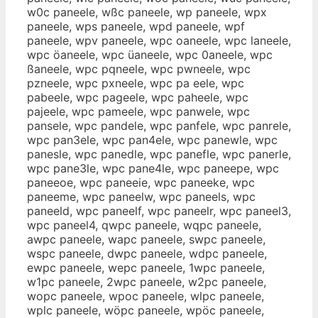
w0c paneele, wßc paneele, wp paneele, wpx
paneele, wps paneele, wpd paneele, wpf
paneele, wpv paneele, wpc oaneele, wpc laneele,
wpc öaneele, wpc üaneele, wpc 0aneele, wpc
ßaneele, wpc pqneele, wpc pwneele, wpc
pzneele, wpc pxneele, wpc pa eele, wpc
pabeele, wpc pageele, wpc paheele, wpc
pajeele, wpc pameele, wpc panwele, wpc
pansele, wpc pandele, wpc panfele, wpc panrele,
wpc pan3ele, wpc pan4ele, wpc panewle, wpc
panesle, wpc panedle, wpc panefle, wpc panerle,
wpc pane3le, wpc pane4le, wpc paneepe, wpc
paneeoe, wpc paneeie, wpc paneeke, wpc
paneeme, wpc paneelw, wpc paneels, wpc
paneeld, wpc paneelf, wpc paneelr, wpc paneel3,
wpc paneel4, qwpc paneele, wqpc paneele,
awpc paneele, wapc paneele, swpc paneele,
wspc paneele, dwpc paneele, wdpc paneele,
ewpc paneele, wepc paneele, 1wpc paneele,
w1pc paneele, 2wpc paneele, w2pc paneele,
wopc paneele, wpoc paneele, wlpc paneele,
wplc paneele, wöpc paneele, wpöc paneele,