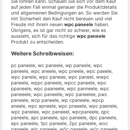
Sie lohnen kann. Schauen Sie sich vor dem Kauf
auf jeden Fall einmal genauer die Produktdetails
und allgemeinen Bedingungen an. So werden Sie
mit Sicherheit den Kauf nicht bereuen und viel
Freude mit ihrem neuen
wpc paneele
haben.
Übrigens, es ist gar nicht so schwer, wie es
aussieht, sich für das richtige
wpc paneele
Produkt zu entscheiden.
Weitere Schreibweisen:
pc paneele, wc paneele, wp paneele, wpc
paneele, wpc aneele, wpc pneele, wpc paeele,
wpc panele, wpc paneee, wpc paneel, wwpc
paneele, wppc paneele, wpcc paneele, wpc
ppaneele, wpc paaneele, wpc panneele, wpc
paneeele, wpc paneelle, wpc paneelee, pwc
paneele, wcp paneele, wp cpaneele, wpcp
aneele, wpc apneele, wpc pnaeele, wpc paenele,
wpc panelee, wpc paneeel, wpcpaneele, qpc
paneele, apc paneele, spc paneele, dpc paneele,
epc paneele, 1pc paneele, 2pc paneele, woc
paneele, wlc paneele, wöc paneele, wüc paneele,