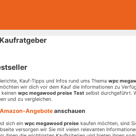
Kaufratgeber
stseller
-Berichte, Kauf-Tipps und Infos rund ums Thema
wpc megaw
 möchten wir dich vor dem Kauf die Informationen zu Verfügu
r keinen
wpc megawood preise Test
selbst durchgeführt. W
en und zu vergleichen.
Amazon-Angebote
anschauen
nd sich ein
wpc megawood preise
kaufen möchten, sind Sie
ebseite versorgen wir Sie mit vielen relevanten Informatio
r ihnen die wichtigsten Kaufkriterien und bieten ihnen somi