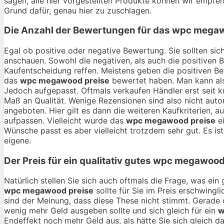
sagen, alle hier vorgestellten Produkte können wir empfehl
Grund dafür, genau hier zu zuschlagen.
Die Anzahl der Bewertungen für das
wpc megaw
Egal ob positive oder negative Bewertung. Sie sollten si
anschauen. Sowohl die negativen, als auch die positiven 
Kaufentscheidung reffen. Meistens geben die positiven B
das
wpc megawood preise
bewertet haben. Man kann als
Jedoch aufgepasst. Oftmals verkaufen Händler erst seit 
Maß an Qualität. Wenige Rezensionen sind also nicht aut
angeboten. Hier gilt es dann die weiteren Kaufkriterien,
aufpassen. Vielleicht wurde das
wpc megawood preise
ei
Wünsche passt es aber vielleicht trotzdem sehr gut. Es ist
eigene.
Der Preis für ein qualitativ gutes
wpc megawood 
Natürlich stellen Sie sich auch oftmals die Frage, was ei
wpc megawood preise
sollte für Sie im Preis erschwingl
sind der Meinung, dass diese These nicht stimmt. Gerade 
wenig mehr Geld ausgeben sollte und sich gleich für ein
w
Endeffekt noch mehr Geld aus, als hätte Sie sich gleich d