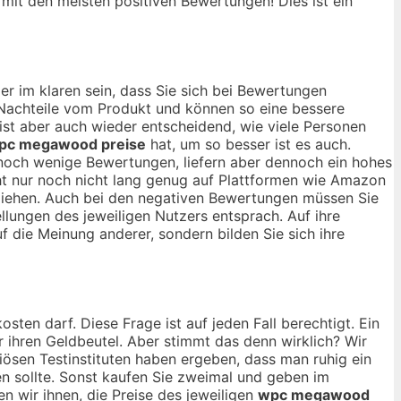
, mit den meisten positiven Bewertungen! Dies ist ein
r im klaren sein, dass Sie sich bei Bewertungen
d Nachteile vom Produkt und können so eine bessere
 ist aber auch wieder entscheidend, wie viele Personen
pc megawood preise
hat, um so besser ist es auch.
 noch wenige Bewertungen, liefern aber dennoch ein hohes
ht nur noch nicht lang genug auf Plattformen wie Amazon
u ziehen. Auch bei den negativen Bewertungen müssen Sie
llungen des jeweiligen Nutzers entsprach. Auf ihre
uf die Meinung anderer, sondern bilden Sie sich ihre
osten darf. Diese Frage ist auf jeden Fall berechtigt. Ein
ür ihren Geldbeutel. Aber stimmt das denn wirklich? Wir
iösen Testinstituten haben ergeben, dass man ruhig ein
 sollte. Sonst kaufen Sie zweimal und geben im
 wir ihnen, die Preise des jeweiligen
wpc megawood