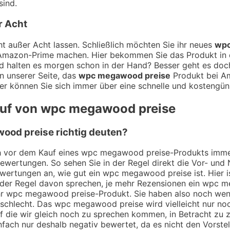
sind.
r Acht
t außer Acht lassen. Schließlich möchten Sie ihr neues
wpc
t Amazon-Prime machen. Hier bekommen Sie das Produkt in d
 halten es morgen schon in der Hand? Besser geht es doch 
n unserer Seite, das
wpc megawood preise
Produkt bei Am
er können Sie sich immer über eine schnelle und kostengüns
Kauf von wpc megawood preise
od preise richtig deuten?
ich vor dem Kauf eines wpc megawood preise-Produkts immer
Bewertungen. So sehen Sie in der Regel direkt die Vor- un
wertungen an, wie gut ein wpc megawood preise ist. Hier i
er Regel davon sprechen, je mehr Rezensionen ein wpc me
ihr wpc megawood preise-Produkt. Sie haben also noch wen
h schlecht. Das wpc megawood preise wird vielleicht nur n
 auf die wir gleich noch zu sprechen kommen, in Betracht z
ach nur deshalb negativ bewertet, da es nicht den Vorstel