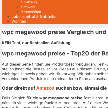
Spielzeug
Software
Zeitschriften
Lebensmittel & Getränke
Wohnen
wpc megawood preise Vergleich und 
KEIN Test, nur Bestseller-Auflistung
wpc megawood preise - Top20 der Be
Auf dieser Seite finden Sie Produktbeschreibungen, Test
stellen Ihnen die Bestseller vor. Genau aus diesem Grund,
wichtigen Hinweis geben wir dir vorweg. Wir haben selbe
verschiedenen Produkte unter einander in Ruhe anzuschau
Oder direkt auf
Amazon
suchen bzw. einmal die
Falls Sie sich für ein
wpc megawood preise
faszinieren u
nämlich viele, wichtige Punkte zu beachten. Auf dieser W
preise
. In unserem hochwertigen Kaufratgeber erläutern wi