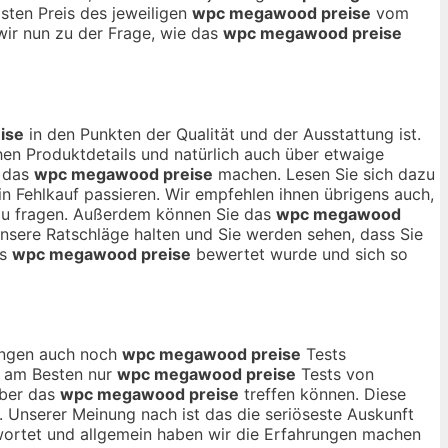
lsten Preis des jeweiligen
wpc megawood preise
vom
wir nun zu der Frage, wie das
wpc megawood preise
ise
in den Punkten der Qualität und der Ausstattung ist.
en Produktdetails und natürlich auch über etwaige
r das
wpc megawood preise
machen. Lesen Sie sich dazu
n Fehlkauf passieren. Wir empfehlen ihnen übrigens auch,
 zu fragen. Außerdem können Sie das
wpc megawood
unsere Ratschläge halten und Sie werden sehen, dass Sie
as
wpc megawood preise
bewertet wurde und sich so
nungen auch noch
wpc megawood preise
Tests
ch am Besten nur
wpc megawood preise
Tests von
über das
wpc megawood preise
treffen können. Diese
. Unserer Meinung nach ist das die seriöseste Auskunft
wortet und allgemein haben wir die Erfahrungen machen