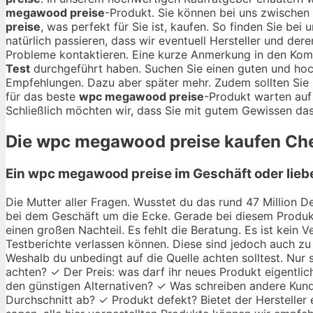
megawood preise
-Produkt. Sie können bei uns zwische
preise
, was perfekt für Sie ist, kaufen. So finden Sie be
natürlich passieren, dass wir eventuell Hersteller und der
Probleme kontaktieren. Eine kurze Anmerkung in den Kom
Test
durchgeführt haben. Suchen Sie einen guten und ho
Empfehlungen. Dazu aber später mehr. Zudem sollten Sie 
für das beste
wpc megawood preise
-Produkt warten auf
Schließlich möchten wir, dass Sie mit gutem Gewissen das
Die
wpc megawood preise
kaufen Chec
Ein wpc megawood preise im Geschäft oder lieb
Die Mutter aller Fragen. Wusstet du das rund 47 Million De
bei dem Geschäft um die Ecke. Gerade bei diesem Produkt
einen großen Nachteil. Es fehlt die Beratung. Es ist kein
Testberichte verlassen können. Diese sind jedoch auch zu 
Weshalb du unbedingt auf die Quelle achten solltest. Nu
achten? ✓ Der Preis: was darf ihr neues Produkt eigentlic
den günstigen Alternativen? ✓ Was schreiben andere Kund
Durchschnitt ab? ✓ Produkt defekt? Bietet der Hersteller 