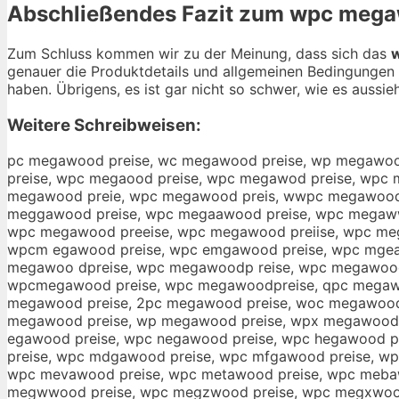
Abschließendes Fazit zum
wpc mega
Zum Schluss kommen wir zu der Meinung, dass sich das
genauer die Produktdetails und allgemeinen Bedingungen 
haben. Übrigens, es ist gar nicht so schwer, wie es aussieh
Weitere Schreibweisen:
pc megawood preise, wc megawood preise, wp megawoo
preise, wpc megaood preise, wpc megawod preise, wpc
megawood preie, wpc megawood preis, wwpc megawood 
meggawood preise, wpc megaawood preise, wpc megaww
wpc megawood preeise, wpc megawood preiise, wpc me
wpcm egawood preise, wpc emgawood preise, wpc mgea
megawoo dpreise, wpc megawoodp reise, wpc megawood
wpcmegawood preise, wpc megawoodpreise, qpc megawoo
megawood preise, 2pc megawood preise, woc megawood 
megawood preise, wp megawood preise, wpx megawood 
egawood preise, wpc negawood preise, wpc hegawood p
preise, wpc mdgawood preise, wpc mfgawood preise, w
wpc mevawood preise, wpc metawood preise, wpc meba
megwwood preise, wpc megzwood preise, wpc megxwood 