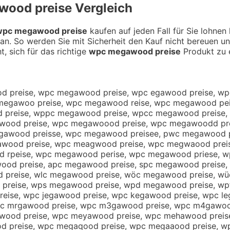
wood preise
Vergleich
wpc megawood preise
kaufen auf jeden Fall für Sie lohnen
an. So werden Sie mit Sicherheit den Kauf nicht bereuen u
t, sich für das richtige
wpc megawood preise
Produkt zu 
d preise, wpc megawood preise, wpc egawood preise, w
 megawoo preise, wpc megawood reise, wpc megawood pe
preise, wppc megawood preise, wpcc megawood preise,
ood preise, wpc megawoood preise, wpc megawoodd pre
gawood preisse, wpc megawood preisee, pwc megawood p
wood preise, wpc meagwood preise, wpc megwaood prei
 rpeise, wpc megawood perise, wpc megawood priese, w
d preise, apc megawood preise, spc megawood preise, 
preise, wlc megawood preise, wöc megawood preise, w
preise, wps megawood preise, wpd megawood preise, wp
reise, wpc jegawood preise, wpc kegawood preise, wpc 
pc mrgawood preise, wpc m3gawood preise, wpc m4gawood
wood preise, wpc meyawood preise, wpc mehawood preis
preise, wpc megaqood preise, wpc megaaood preise, wp