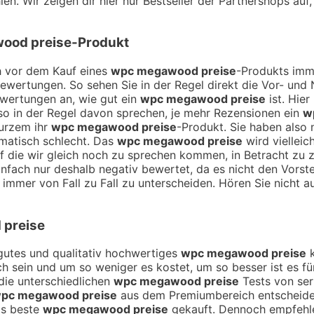
en. Wir zeigen dir hier nur Bestseller der Partnershops auf
ood preise
-Produkt
ch vor dem Kauf eines
wpc megawood preise
-Produkts imme
Bewertungen. So sehen Sie in der Regel direkt die Vor- un
ewertungen an, wie gut ein
wpc megawood preise
ist. Hier
o in der Regel davon sprechen, je mehr Rezensionen ein
w
kurzem ihr
wpc megawood preise
-Produkt. Sie haben also
omatisch schlecht. Das
wpc megawood preise
wird vielleic
 auf die wir gleich noch zu sprechen kommen, in Betracht z
nfach nur deshalb negativ bewertet, da es nicht den Vorste
 immer von Fall zu Fall zu unterscheiden. Hören Sie nicht a
preise
n gutes und qualitativ hochwertiges
wpc megawood preise
k
ich sein und um so weniger es kostet, um so besser ist es f
die unterschiedlichen
wpc megawood preise
Tests von ser
pc megawood preise
aus dem Premiumbereich entscheiden
as beste
wpc megawood preise
gekauft. Dennoch empfehlen