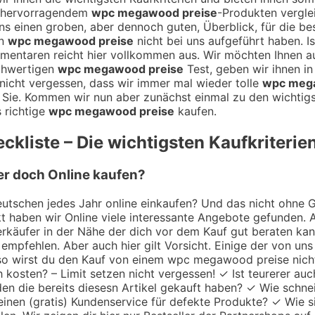
n hervorragendem
wpc megawood preise
-Produkten vergle
i uns einen groben, aber dennoch guten, Überblick, für die b
en
wpc megawood preise
nicht bei uns aufgeführt haben. Is
mentaren reicht hier vollkommen aus. Wir möchten Ihnen 
chwertigen
wpc megawood preise
Test, geben wir ihnen in
nicht vergessen, dass wir immer mal wieder tolle
wpc meg
 Sie. Kommen wir nun aber zunächst einmal zu den wichtigs
 richtige
wpc megawood preise
kaufen.
kliste – Die wichtigsten Kaufkriterie
er doch Online kaufen?
utschen jedes Jahr online einkaufen? Und das nicht ohne Gru
 haben wir Online viele interessante Angebote gefunden. A
 Verkäufer in der Nähe der dich vor dem Kauf gut beraten k
empfehlen. Aber auch hier gilt Vorsicht. Einige der von uns
r so wirst du den Kauf von einem wpc megawood preise nic
h kosten? – Limit setzen nicht vergessen! ✓ Ist teurerer au
en die bereits diesesn Artikel gekauft haben? ✓ Wie schne
einen (gratis) Kundenservice für defekte Produkte? ✓ Wie s