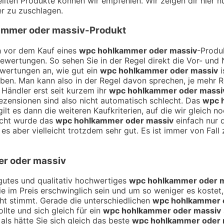
ellten Produkte können wir empfehlen. Wir zeigen dir hier n
er zu zuschlagen.
ammer oder massiv
-Produkt
ch vor dem Kauf eines
wpc hohlkammer oder massiv
-Produ
Bewertungen. So sehen Sie in der Regel direkt die Vor- un
ewertungen an, wie gut ein
wpc hohlkammer oder massiv
i
en. Man kann also in der Regel davon sprechen, je mehr 
 Händler erst seit kurzem ihr
wpc hohlkammer oder massi
ezensionen sind also nicht automatisch schlecht. Das
wpc 
lt es dann die weiteren Kaufkriterien, auf die wir gleich 
icht wurde das
wpc hohlkammer oder massiv
einfach nur 
s aber vielleicht trotzdem sehr gut. Es ist immer von Fall 
r oder massiv
n gutes und qualitativ hochwertiges
wpc hohlkammer oder 
Sie im Preis erschwinglich sein und um so weniger es kostet
cht stimmt. Gerade die unterschiedlichen
wpc hohlkammer 
lte und sich gleich für ein
wpc hohlkammer oder massiv
ls hätte Sie sich gleich das beste
wpc hohlkammer oder 