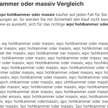
ammer oder massiv
Vergleich
wpc hohlkammer oder massiv
kaufen auf jeden Fall für Sie
gungen an. So werden Sie mit Sicherheit den Kauf nicht be
ie es aussieht, sich für das richtige
wpc hohlkammer oder
 oder massiv, wpc hohlkzmmer oder massiv, wpc hohlkxmmer oder massiv, wpc hohlka mer oder massiv, wpc hohlkanmer oder massiv, wpc hohlkahmer oder massiv, wpc hohlkajmer oder massiv, wpc hohlkakmer oder massiv, wpc hohlkalmer oder massiv, wpc hohlkam er oder massiv, wpc hohlkamner oder massiv, wpc hohlkamher oder massiv, wpc hohlkamjer oder massiv, wpc hohlkamker oder massiv, wpc hohlkamler oder massiv, wpc hohlkammwr oder massiv, wpc hohlkammsr oder massiv, wpc hohlkammdr oder massiv, wpc hohlkammfr oder massiv, wpc hohlkammrr oder massiv, wpc hohlkamm3r oder massiv, wpc hohlkamm4r oder massiv, wpc hohlkammee oder massiv, wpc hohlkammed oder massiv, wpc hohlkammef oder massiv, wpc hohlkammeg oder massiv, wpc hohlkammet oder massiv, wpc hohlkamme4 oder massiv, wpc hohlkamme5 oder massiv, wpc hohlkammer ider massiv, wpc hohlkammer kder massiv, wpc hohlkammer lder massiv, wpc hohlkammer pder massiv, wpc hohlkammer 9der massiv, wpc hohlkammer 0der massiv, wpc hohlkammer oxer massiv, wpc hohlkammer oser massiv, wpc hohlkammer ower massiv, wpc hohlkammer oeer massiv, wpc hohlkammer orer massiv, wpc hohlkammer ofer massiv, wpc hohlkammer over massiv, wpc hohlkammer ocer massiv, wpc hohlkammer odwr massiv, wpc hohlkammer odsr massiv, wpc hohlkammer oddr massiv, wpc hohlkammer odfr massiv, wpc hohlkammer odrr massiv, wpc hohlkammer od3r massiv, wpc hohlkammer od4r massiv, wpc hohlkammer odee massiv, wpc hohlkammer oded massiv, wpc hohlkammer odef massiv, wpc hohlkammer odeg massiv, wpc hohlkammer odet massiv, wpc hohlkammer ode4 massiv, wpc hohlkammer ode5 massiv, wpc hohlkammer oder assiv, wpc hohlkammer oder nassiv, wpc hohlkammer oder hassiv, wpc hohlkammer oder jassiv, wpc hohlkammer oder kassiv, wpc hohlkammer oder lassiv, wpc hohlkammer oder mqssiv, wpc hohlkammer oder mwssiv, wpc hohlkammer oder mzssiv, wpc hohlkammer oder mxssiv, wpc hohlkammer oder maqsiv, wpc hohlkammer oder mawsiv, wpc hohlkammer oder maesiv, wpc hohlkammer oder mazsiv, wpc hohlkammer oder maxsiv, wpc hohlkammer oder macsiv, wpc hohlkammer oder masqiv, wpc hohlkammer oder maswiv, wpc hohlkammer oder maseiv, wpc hohlkammer oder masziv, wpc hohlkammer oder masxiv, wpc hohlkammer oder masciv, wpc hohlkammer oder massuv, wpc hohlkammer oder massjv, wpc hohlkammer oder masskv, wpc hohlkammer oder masslv, wpc hohlkammer oder massov, wpc hohlkammer oder mass8v, wpc hohlkammer oder mass9v, wpc hohlkammer oder massi , wpc hohlkammer oder massic, wpc hohlkammer oder massid, wpc hohlkammer oder massif, wpc hohlkammer oder massig, wpc hohlkammer oder massib, qwpc hohlkammer oder massiv, wqpc hohlkammer oder massiv, awpc hohlkammer oder massiv, wapc hohlkammer oder massiv, swpc hohlkammer oder massiv, wspc hohlkammer oder massiv, dwpc hohlkammer oder massiv, wdpc hohlkammer oder massiv, ewpc hohlkammer oder massiv, wepc hohlkammer oder massiv, 1wpc hohlkammer oder massiv, w1pc hohlkammer oder massiv, 2wpc hohlkammer oder massiv, w2pc hohlkammer oder massiv, wopc hohlkammer oder massiv, wpoc hohlkammer oder massiv, wlpc hohlkammer oder massiv, wplc hohlkammer oder massiv, wöpc hohlkammer oder massiv, wpöc hohlkammer oder massiv, wüpc hohlkammer oder massiv, wpüc hohlkammer oder massiv, w0pc hohlkammer oder massiv, wp0c hohlkammer oder massiv, wßpc hohlkammer oder massiv, wpßc hohlkammer oder massiv, wp c hohlkammer oder massiv, wpc hohlkammer oder massiv, wpxc hohlkammer oder massiv, wpcx hohlkammer oder massiv, wpsc hohlkammer oder massiv, wp