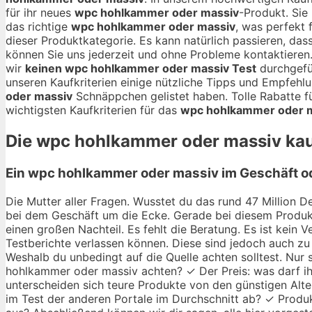
für ihr neues
wpc hohlkammer oder massiv
-Produkt. Si
das richtige
wpc hohlkammer oder massiv
, was perfekt 
dieser Produktkategorie. Es kann natürlich passieren, das
können Sie uns jederzeit und ohne Probleme kontaktiere
wir
keinen wpc hohlkammer oder massiv Test
durchgefü
unseren Kaufkriterien einige nützliche Tipps und Empfehl
oder massiv
Schnäppchen gelistet haben. Tolle Rabatte f
wichtigsten Kaufkriterien für das
wpc hohlkammer oder 
Die
wpc hohlkammer oder massiv
kau
Ein wpc hohlkammer oder massiv im Geschäft od
Die Mutter aller Fragen. Wusstet du das rund 47 Million De
bei dem Geschäft um die Ecke. Gerade bei diesem Produkt
einen großen Nachteil. Es fehlt die Beratung. Es ist kein
Testberichte verlassen können. Diese sind jedoch auch zu 
Weshalb du unbedingt auf die Quelle achten solltest. Nu
hohlkammer oder massiv achten? ✓ Der Preis: was darf ihr 
unterscheiden sich teure Produkte von den günstigen Alt
im Test der anderen Portale im Durchschnitt ab? ✓ Produkt