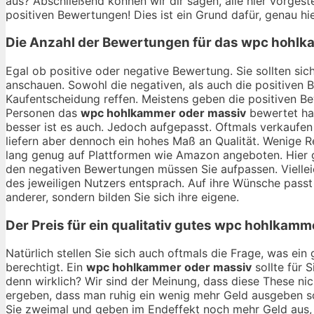
aus? Abschließend können wir dir sagen, alle hier vorgest
positiven Bewertungen! Dies ist ein Grund dafür, genau hi
Die Anzahl der Bewertungen für das
wpc hohlk
Egal ob positive oder negative Bewertung. Sie sollten si
anschauen. Sowohl die negativen, als auch die positiven 
Kaufentscheidung reffen. Meistens geben die positiven B
Personen das
wpc hohlkammer oder massiv
bewertet hab
besser ist es auch. Jedoch aufgepasst. Oftmals verkaufen
liefern aber dennoch ein hohes Maß an Qualität. Wenige R
lang genug auf Plattformen wie Amazon angeboten. Hier gi
den negativen Bewertungen müssen Sie aufpassen. Vielle
des jeweiligen Nutzers entsprach. Auf ihre Wünsche passt e
anderer, sondern bilden Sie sich ihre eigene.
Der Preis für ein qualitativ gutes
wpc hohlkamme
Natürlich stellen Sie sich auch oftmals die Frage, was ei
berechtigt. Ein
wpc hohlkammer oder massiv
sollte für 
denn wirklich? Wir sind der Meinung, dass diese These ni
ergeben, dass man ruhig ein wenig mehr Geld ausgeben sol
Sie zweimal und geben im Endeffekt noch mehr Geld aus, a