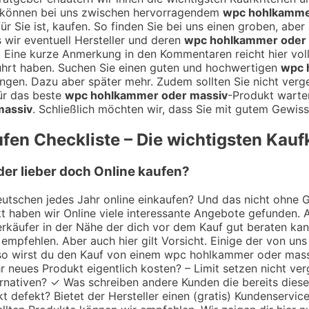
e können bei uns zwischen hervorragendem
wpc hohlkamme
für Sie ist, kaufen. So finden Sie bei uns einen groben, abe
s wir eventuell Hersteller und deren
wpc hohlkammer oder
n. Eine kurze Anmerkung in den Kommentaren reicht hier v
hrt haben. Suchen Sie einen guten und hochwertigen
wpc 
ungen. Dazu aber später mehr. Zudem sollten Sie nicht verg
ür das beste
wpc hohlkammer oder massiv
-Produkt warte
massiv
. Schließlich möchten wir, dass Sie mit gutem Gewis
fen Checkliste – Die wichtigsten Kaufk
er lieber doch Online kaufen?
utschen jedes Jahr online einkaufen? Und das nicht ohne Gru
 haben wir Online viele interessante Angebote gefunden. A
 Verkäufer in der Nähe der dich vor dem Kauf gut beraten k
empfehlen. Aber auch hier gilt Vorsicht. Einige der von uns
r so wirst du den Kauf von einem wpc hohlkammer oder mass
neues Produkt eigentlich kosten? – Limit setzen nicht verg
ernativen? ✓ Was schreiben andere Kunden die bereits dies
 defekt? Bietet der Hersteller einen (gratis) Kundenservic