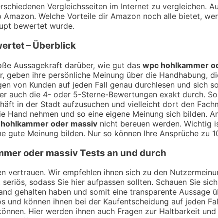
rschiedenen Vergleichsseiten im Internet zu vergleichen. A
Amazon. Welche Vorteile dir Amazon noch alle bietet, wer
upt bewertet wurde.
ertet – Überblick
ße Aussagekraft darüber, wie gut das
wpc hohlkammer od
r, geben ihre persönliche Meinung über die Handhabung, die
en von Kunden auf jeden Fall genau durchlesen und sich so
r auch die 4- oder 5-Sterne-Bewertungen exakt durch. So ka
häft in der Stadt aufzusuchen und vielleicht dort den Fac
die Hand nehmen und so eine eigene Meinung sich bilden. An
 hohlkammer oder massiv
nicht bereuen werden. Wichtig i
e gute Meinung bilden. Nur so können Ihre Ansprüche zu 1
mmer oder massiv
Tests an und durch
ngen vertrauen. Wir empfehlen ihnen sich zu den Nutzermei
t seriös, sodass Sie hier aufpassen sollten. Schauen Sie si
Hand gehalten haben und somit eine transparente Aussage 
ös und können ihnen bei der Kaufentscheidung auf jeden Fal
können. Hier werden ihnen auch Fragen zur Haltbarkeit un