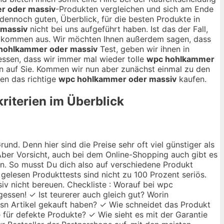
r oder massiv
-Produkten vergleichen und sich am Ende
r dennoch guten, Überblick, für die besten Produkte in
 massiv
nicht bei uns aufgeführt haben. Ist das der Fall,
ollkommen aus. Wir möchten Ihnen außerdem sagen, dass
hohlkammer oder massiv
Test, geben wir ihnen in
essen, dass wir immer mal wieder tolle
wpc hohlkammer
n auf Sie. Kommen wir nun aber zunächst einmal zu den
sen das richtige
wpc hohlkammer oder massiv
kaufen.
riterien im Überblick
nd. Denn hier sind die Preise sehr oft viel günstiger als
ber Vorsicht, auch bei dem Online-Shopping auch gibt es
ann. So musst Du dich also auf verschiedene Produkt
 gelesen Produkttests sind nicht zu 100 Prozent seriös.
iv nicht bereuen. Checkliste : Worauf bei wpc
essen! ✓ Ist teurerer auch gleich gut? Worin
esn Artikel gekauft haben? ✓ Wie schneidet das Produkt
e für defekte Produkte? ✓ Wie sieht es mit der Garantie