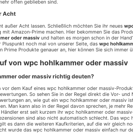
ehr offen geblieben sind.
r Acht
t außer Acht lassen. Schließlich möchten Sie ihr neues
wpc
ung mit Amazon-Prime machen. Hier bekommen Sie das Prod
mer oder massiv
und halten es morgen schon in der Hand?
er Pluspunkt noch mal von unserer Seite, das
wpc hohlkamm
en Prime Produkte genauer an, hier können Sie sich immer ü
Kauf von wpc hohlkammer oder massiv
mmer oder massiv richtig deuten?
ich vor dem Kauf eines wpc hohlkammer oder massiv-Produkt
Bewertungen. So sehen Sie in der Regel direkt die Vor- un
wertungen an, wie gut ein wpc hohlkammer oder massiv ist.
n. Man kann also in der Regel davon sprechen, je mehr R
n Händler erst seit kurzem ihr wpc hohlkammer oder massi
ezensionen sind also nicht automatisch schlecht. Das wpc 
lt es dann die weiteren Kaufkriterien, auf die wir gleich 
cht wurde das wpc hohlkammer oder massiv einfach nur des