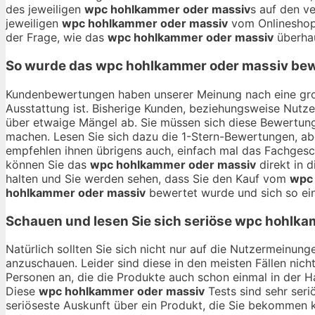
des jeweiligen
wpc hohlkammer oder massiv
s auf den ve
jeweiligen
wpc hohlkammer oder massiv
vom Onlineshop 
der Frage, wie das
wpc hohlkammer oder massiv
überha
So wurde das
wpc hohlkammer oder massiv
bew
Kundenbewertungen haben unserer Meinung nach eine gro
Ausstattung ist. Bisherige Kunden, beziehungsweise Nutze
über etwaige Mängel ab. Sie müssen sich diese Bewertung
machen. Lesen Sie sich dazu die 1-Stern-Bewertungen, abe
empfehlen ihnen übrigens auch, einfach mal das Fachgesc
können Sie das
wpc hohlkammer oder massiv
direkt in 
halten und Sie werden sehen, dass Sie den Kauf vom
wpc
hohlkammer oder massiv
bewertet wurde und sich so ein
Schauen und lesen Sie sich seriöse
wpc hohlka
Natürlich sollten Sie sich nicht nur auf die Nutzermeinu
anzuschauen. Leider sind diese in den meisten Fällen nich
Personen an, die die Produkte auch schon einmal in der 
Diese
wpc hohlkammer oder massiv
Tests sind sehr seri
seriöseste Auskunft über ein Produkt, die Sie bekommen 