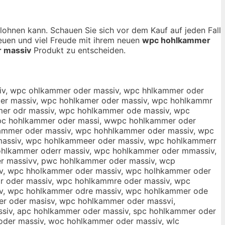
 lohnen kann. Schauen Sie sich vor dem Kauf auf jeden Fall
reuen und viel Freude mit ihrem neuen
wpc hohlkammer
 massiv
Produkt zu entscheiden.
cs hohlkammer oder massiv, wpdc hohlkammer oder massiv, wpcd hohlkammer oder massiv, wpfc hohlkammer oder massiv, wpcf hohlkammer oder massiv, wpvc hohlkammer oder massiv, wpcv hohlkammer oder massiv, wpc bhohlkammer oder massiv, wpc hbohlkammer oder massiv, wpc ghohlkammer oder massiv, wpc hgohlkammer oder massiv, wpc thohlkammer oder massiv, wpc htohlkammer oder massiv, wpc yhohlkammer oder massiv, wpc hyohlkammer oder massiv, wpc uhohlkammer oder massiv, wpc huohlkammer oder massiv, wpc jhohlkammer oder massiv, wpc hjohlkammer oder massiv, wpc mhohlkammer oder massiv, wpc hmohlkammer oder massiv, wpc nhohlkammer oder massiv, wpc hnohlkammer oder massiv, wpc hiohlkammer oder massiv, wpc hoihlkammer oder massiv, wpc hkohlkammer oder massiv, wpc hokhlkammer oder massiv, wpc hlohlkammer oder massiv, wpc holhlkammer oder massiv, wpc hpohlkammer oder massiv, wpc hophlkammer oder massiv, wpc h9ohlkammer oder massiv, wpc ho9hlkammer oder massiv, wpc h0ohlkammer oder massiv, wpc ho0hlkammer oder massiv, wpc hobhlkammer oder massiv, wpc hohblkammer oder massiv, wpc hoghlkammer oder massiv, wpc hohglkammer oder massiv, wpc hothlkammer oder massiv, wpc hohtlkammer oder massiv, wpc hoyhlkammer oder massiv, wpc hohylkammer oder massiv, wpc houhlkammer oder massiv, wpc hohulkammer oder massiv, wpc hojhlkammer oder massiv, wpc hohjlkammer oder massiv, wpc homhlkammer oder massiv, wpc hohmlkammer oder massiv, wpc honhlkammer oder massiv, wpc hohnlkammer oder massiv, wpc hohplkammer oder massiv, wpc hohlpkammer oder massiv, wpc hoholkammer oder massiv, wpc hohlokammer oder massiv, wpc hohilkammer oder massiv, wpc hohlikammer oder massiv, wpc hohklkammer oder massiv, wpc hohlmkammer oder massiv, wpc hohlukammer oder massiv, wpc hohlkuammer oder massiv, wpc hohljkammer oder massiv, wpc hohlkjammer oder massiv, wpc hohlkmammer oder massiv, wpc hohlklammer oder massiv, wpc hohlkoammer oder massiv, wpc hohlkqammer oder massiv, wpc hohlkaqmmer oder massiv, wpc hohlkwammer oder massiv, wpc hohlkawmmer oder massiv, wpc hohlkzammer oder massiv, wpc hohlkazmmer oder massiv, wpc hohlkxammer oder massiv, wpc hohlkaxmmer oder massiv, wpc hohlka mmer oder massiv, wpc hohlkam mer oder massiv, wpc hohlkanmmer oder massiv, wpc hohlkamnmer oder massiv, wpc hohlkahmmer oder massiv, wpc hohlkamhmer oder massiv, wpc hohlkajmmer oder massiv, wpc hohlkamjmer oder massiv, wpc hohlkakmmer oder massiv, wpc hohlkamkmer oder massiv, wpc hohlkalmmer oder massiv, wpc hohlkamlmer oder massiv, wpc hohlkamm er oder massiv, wpc hohlkammner oder massiv, wpc hohlkammher oder massiv, wpc hohlkammjer oder massiv, wpc hohlkammker oder massiv, wpc hohlkammler oder massiv, wpc hohlkammwer oder massiv, wpc hohlkammewr oder massiv, wpc hohlkammser oder massiv, wpc hohlkammesr oder massiv, wpc hohlkammder oder massiv, wpc hohlkammedr oder massiv, wpc hohlkammfer oder massiv, wpc hohlkammefr oder massiv, wpc hohlkammrer oder massiv, wpc hohlkamm3er oder massiv, wpc hohlkamme3r oder massiv, wpc hohlkamm4er oder massiv, wpc hohlkamme4r oder massiv, wpc hohlkammere oder massiv, wpc hohlkammerd oder massiv, wpc hohlkammerf oder massiv, wpc hoh