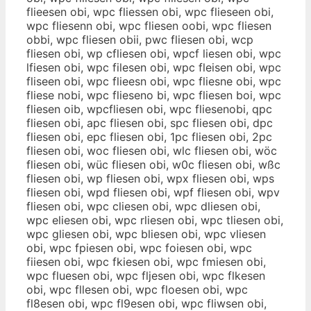
flieesen obi, wpc fliessen obi, wpc flieseen obi,
wpc fliesenn obi, wpc fliesen oobi, wpc fliesen
obbi, wpc fliesen obii, pwc fliesen obi, wcp
fliesen obi, wp cfliesen obi, wpcf liesen obi, wpc
lfiesen obi, wpc filesen obi, wpc fleisen obi, wpc
fliseen obi, wpc flieesn obi, wpc fliesne obi, wpc
fliese nobi, wpc flieseno bi, wpc fliesen boi, wpc
fliesen oib, wpcfliesen obi, wpc fliesenobi, qpc
fliesen obi, apc fliesen obi, spc fliesen obi, dpc
fliesen obi, epc fliesen obi, 1pc fliesen obi, 2pc
fliesen obi, woc fliesen obi, wlc fliesen obi, wöc
fliesen obi, wüc fliesen obi, w0c fliesen obi, wßc
fliesen obi, wp fliesen obi, wpx fliesen obi, wps
fliesen obi, wpd fliesen obi, wpf fliesen obi, wpv
fliesen obi, wpc cliesen obi, wpc dliesen obi,
wpc eliesen obi, wpc rliesen obi, wpc tliesen obi,
wpc gliesen obi, wpc bliesen obi, wpc vliesen
obi, wpc fpiesen obi, wpc foiesen obi, wpc
fiiesen obi, wpc fkiesen obi, wpc fmiesen obi,
wpc fluesen obi, wpc fljesen obi, wpc flkesen
obi, wpc fllesen obi, wpc floesen obi, wpc
fl8esen obi, wpc fl9esen obi, wpc fliwsen obi,