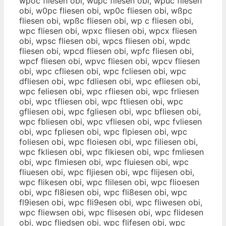
wpöc fliesen obi, wüpc fliesen obi, wpüc fliesen
obi, w0pc fliesen obi, wp0c fliesen obi, wßpc
fliesen obi, wpßc fliesen obi, wp c fliesen obi,
wpc fliesen obi, wpxc fliesen obi, wpcx fliesen
obi, wpsc fliesen obi, wpcs fliesen obi, wpdc
fliesen obi, wpcd fliesen obi, wpfc fliesen obi,
wpcf fliesen obi, wpvc fliesen obi, wpcv fliesen
obi, wpc cfliesen obi, wpc fcliesen obi, wpc
dfliesen obi, wpc fdliesen obi, wpc efliesen obi,
wpc feliesen obi, wpc rfliesen obi, wpc frliesen
obi, wpc tfliesen obi, wpc ftliesen obi, wpc
gfliesen obi, wpc fgliesen obi, wpc bfliesen obi,
wpc fbliesen obi, wpc vfliesen obi, wpc fvliesen
obi, wpc fpliesen obi, wpc flpiesen obi, wpc
foliesen obi, wpc floiesen obi, wpc filiesen obi,
wpc fkliesen obi, wpc flkiesen obi, wpc fmliesen
obi, wpc flmiesen obi, wpc fluiesen obi, wpc
fliuesen obi, wpc fljiesen obi, wpc flijesen obi,
wpc flikesen obi, wpc flilesen obi, wpc flioesen
obi, wpc fl8iesen obi, wpc fli8esen obi, wpc
fl9iesen obi, wpc fli9esen obi, wpc fliwesen obi,
wpc fliewsen obi, wpc flisesen obi, wpc flidesen
obi, wpc fliedsen obi, wpc flifesen obi, wpc