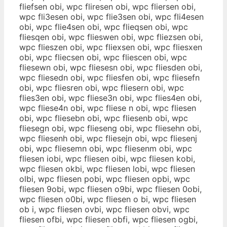
fliefsen obi, wpc fliresen obi, wpc fliersen obi,
wpc fli3esen obi, wpc flie3sen obi, wpc fli4esen
obi, wpc flie4sen obi, wpc flieqsen obi, wpc
fliesqen obi, wpc flieswen obi, wpc fliezsen obi,
wpc flieszen obi, wpc fliexsen obi, wpc fliesxen
obi, wpc fliecsen obi, wpc fliescen obi, wpc
fliesewn obi, wpc fliesesn obi, wpc fliesden obi,
wpc fliesedn obi, wpc fliesfen obi, wpc fliesefn
obi, wpc fliesren obi, wpc fliesern obi, wpc
flies3en obi, wpc fliese3n obi, wpc flies4en obi,
wpc fliese4n obi, wpc fliese n obi, wpc fliesen
obi, wpc fliesebn obi, wpc fliesenb obi, wpc
fliesegn obi, wpc flieseng obi, wpc fliesehn obi,
wpc fliesenh obi, wpc fliesejn obi, wpc fliesenj
obi, wpc fliesemn obi, wpc fliesenm obi, wpc
fliesen iobi, wpc fliesen oibi, wpc fliesen kobi,
wpc fliesen okbi, wpc fliesen lobi, wpc fliesen
olbi, wpc fliesen pobi, wpc fliesen opbi, wpc
fliesen 9obi, wpc fliesen o9bi, wpc fliesen 0obi,
wpc fliesen o0bi, wpc fliesen o bi, wpc fliesen
ob i, wpc fliesen ovbi, wpc fliesen obvi, wpc
fliesen ofbi, wpc fliesen obfi, wpc fliesen ogbi,