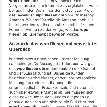
wpc fliesen obi
s auf den verschiedenen
Vergleichsseiten im Internet zu vergleichen. Auch
bei uns finden Sie immer den aktuellsten Preis
des jeweiligen
wpc fliesen obi
vom Onlineshop
Amazon. Welche Vorteile dir Amazon noch alle
bietet, werden wir ihnen später noch aufzeigen.
Kommen wir nun zu der Frage, wie das
wpc
fliesen obi
überhaupt bewertet wurde.
So wurde das
wpc fliesen obi
bewertet –
Überblick
Kundenbewertungen haben unserer Meinung
nach eine große Aussagekraft darüber, wie gut
das
wpc fliesen obi
in den Punkten der Qualität
und der Ausstattung ist. Bisherige Kunden,
beziehungsweise Nutzer, geben ihre persönliche
Meinung über die Handhabung, die
unterschiedlichen Produktdetails und natürlich
auch über etwaige Mängel ab. Sie müssen sich
diese Bewertungen von Kunden auf jeden Fall
genau durchlesen und sich so ein Bild über das
wpc fliesen obi
machen. Lesen Sie sich dazu die