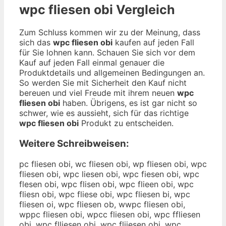
wpc fliesen obi
Vergleich
Zum Schluss kommen wir zu der Meinung, dass
sich das
wpc fliesen obi
kaufen auf jeden Fall
für Sie lohnen kann. Schauen Sie sich vor dem
Kauf auf jeden Fall einmal genauer die
Produktdetails und allgemeinen Bedingungen an.
So werden Sie mit Sicherheit den Kauf nicht
bereuen und viel Freude mit ihrem neuen
wpc
fliesen obi
haben. Übrigens, es ist gar nicht so
schwer, wie es aussieht, sich für das richtige
wpc fliesen obi
Produkt zu entscheiden.
Weitere Schreibweisen:
pc fliesen obi, wc fliesen obi, wp fliesen obi, wpc
fliesen obi, wpc liesen obi, wpc fiesen obi, wpc
flesen obi, wpc flisen obi, wpc flieen obi, wpc
fliesn obi, wpc fliese obi, wpc fliesen bi, wpc
fliesen oi, wpc fliesen ob, wwpc fliesen obi,
wppc fliesen obi, wpcc fliesen obi, wpc ffliesen
obi, wpc flliesen obi, wpc fliiesen obi, wpc