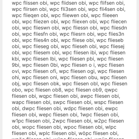
wpc flissen obi, wpc flidsen obi, wpc flifsen obi,
wpc flirsen obi, wpc fli3sen obi, wpc fli4sen obi,
wpc flieqen obi, wpc fliewen obi, wpc flieeen
obi, wpc fliezen obi, wpc fliexen obi, wpc fliecen
obi, wpc flieswn obi, wpc fliessn obi, wpc fliesdn
obi, wpc fliesfn obi, wpc fliesrn obi, wpc flies3n
obi, wpc flies4n obi, wpc fliese obi, wpc flieseb
obi, wpc flieseg obi, wpc flieseh obi, wpc fliesej
obi, wpc fliesem obi, wpc fliesen ibi, wpc fliesen
kbi, wpc fliesen lbi, wpc fliesen pbi, wpc fliesen
9bi, wpc fliesen 0bi, wpc fliesen o i, wpc fliesen
ovi, wpc fliesen ofi, wpc fliesen ogi, wpc fliesen
ohi, wpc fliesen oni, wpc fliesen obu, wpc fliesen
obj, wpc fliesen obk, wpc fliesen obl, wpc fliesen
obo, wpc fliesen ob8, wpc fliesen ob9, qwpc
fliesen obi, wqpc fliesen obi, awpc fliesen obi,
wapc fliesen obi, swpc fliesen obi, wspc fliesen
obi, dwpc fliesen obi, wdpc fliesen obi, ewpc
fliesen obi, wepc fliesen obi, 1wpc fliesen obi,
w1pc fliesen obi, 2wpc fliesen obi, w2pc fliesen
obi, wopc fliesen obi, wpoc fliesen obi, wlpc
fliesen obi, wplc fliesen obi, wöpc fliesen obi,