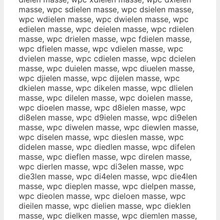
masse, wpc sdielen masse, wpc dsielen masse,
wpc wdielen masse, wpc dwielen masse, wpc
edielen masse, wpc deielen masse, wpc rdielen
masse, wpc drielen masse, wpc fdielen masse,
wpc dfielen masse, wpc vdielen masse, wpc
dvielen masse, wpc cdielen masse, wpc dcielen
masse, wpc duielen masse, wpc diuelen masse,
wpc djielen masse, wpc dijelen masse, wpc
dkielen masse, wpc dikelen masse, wpc dlielen
masse, wpc dilelen masse, wpc doielen masse,
wpc dioelen masse, wpc d8ielen masse, wpc
di8elen masse, wpc d9ielen masse, wpc di9elen
masse, wpc diwelen masse, wpc diewlen masse,
wpc diselen masse, wpc dieslen masse, wpc
didelen masse, wpc diedlen masse, wpc difelen
masse, wpc dieflen masse, wpc direlen masse,
wpc dierlen masse, wpc di3elen masse, wpc
die3len masse, wpc di4elen masse, wpc die4len
masse, wpc dieplen masse, wpc dielpen masse,
wpc dieolen masse, wpc dieloen masse, wpc
dieilen masse, wpc dielien masse, wpc dieklen
masse, wpc dielken masse, wpc diemlen masse,