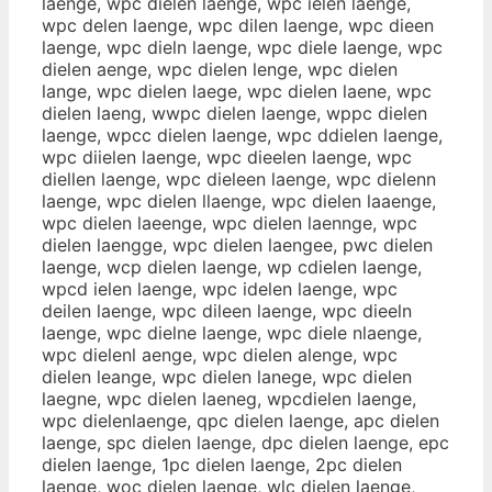
laenge, wpc dielen laenge, wpc ielen laenge,
wpc delen laenge, wpc dilen laenge, wpc dieen
laenge, wpc dieln laenge, wpc diele laenge, wpc
dielen aenge, wpc dielen lenge, wpc dielen
lange, wpc dielen laege, wpc dielen laene, wpc
dielen laeng, wwpc dielen laenge, wppc dielen
laenge, wpcc dielen laenge, wpc ddielen laenge,
wpc diielen laenge, wpc dieelen laenge, wpc
diellen laenge, wpc dieleen laenge, wpc dielenn
laenge, wpc dielen llaenge, wpc dielen laaenge,
wpc dielen laeenge, wpc dielen laennge, wpc
dielen laengge, wpc dielen laengee, pwc dielen
laenge, wcp dielen laenge, wp cdielen laenge,
wpcd ielen laenge, wpc idelen laenge, wpc
deilen laenge, wpc dileen laenge, wpc dieeln
laenge, wpc dielne laenge, wpc diele nlaenge,
wpc dielenl aenge, wpc dielen alenge, wpc
dielen leange, wpc dielen lanege, wpc dielen
laegne, wpc dielen laeneg, wpcdielen laenge,
wpc dielenlaenge, qpc dielen laenge, apc dielen
laenge, spc dielen laenge, dpc dielen laenge, epc
dielen laenge, 1pc dielen laenge, 2pc dielen
laenge, woc dielen laenge, wlc dielen laenge,