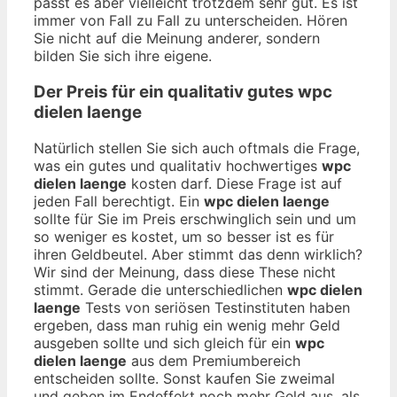
passt es aber vielleicht trotzdem sehr gut. Es ist
immer von Fall zu Fall zu unterscheiden. Hören
Sie nicht auf die Meinung anderer, sondern
bilden Sie sich ihre eigene.
Der Preis für ein qualitativ gutes
wpc
dielen laenge
Natürlich stellen Sie sich auch oftmals die Frage,
was ein gutes und qualitativ hochwertiges
wpc
dielen laenge
kosten darf. Diese Frage ist auf
jeden Fall berechtigt. Ein
wpc dielen laenge
sollte für Sie im Preis erschwinglich sein und um
so weniger es kostet, um so besser ist es für
ihren Geldbeutel. Aber stimmt das denn wirklich?
Wir sind der Meinung, dass diese These nicht
stimmt. Gerade die unterschiedlichen
wpc dielen
laenge
Tests von seriösen Testinstituten haben
ergeben, dass man ruhig ein wenig mehr Geld
ausgeben sollte und sich gleich für ein
wpc
dielen laenge
aus dem Premiumbereich
entscheiden sollte. Sonst kaufen Sie zweimal
und geben im Endeffekt noch mehr Geld aus, als