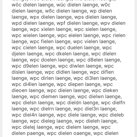
wöc dielen laenge, wüc dielen laenge, w0c
dielen laenge, wßc dielen laenge, wp dielen
laenge, wpx dielen laenge, wps dielen laenge,
wpd dielen laenge, wpf dielen laenge, wpv dielen
laenge, wpc xielen laenge, wpc sielen laenge,
wpc wielen laenge, wpc eielen laenge, wpc rielen
laenge, wpc fielen laenge, wpc vielen laenge,
wpc cielen laenge, wpc duelen laenge, wpc
djelen laenge, wpc dkelen laenge, wpc dlelen
laenge, wpc doelen laenge, wpc d8elen laenge,
wpc d9elen laenge, wpc diwlen laenge, wpc
dislen laenge, wpc didlen laenge, wpc diflen
laenge, wpc dirlen laenge, wpc di3len laenge,
wpc di4len laenge, wpc diepen laenge, wpc
dieoen laenge, wpc dieien laenge, wpc dieken
laenge, wpc diemen laenge, wpc dielwn laenge,
wpc dielsn laenge, wpc dieldn laenge, wpc dielfn
laenge, wpc dielrn laenge, wpc diel3n laenge,
wpc diel4n laenge, wpc diele laenge, wpc dieleb
laenge, wpc dieleg laenge, wpc dieleh laenge,
wpc dielej laenge, wpc dielem laenge, wpc
dielen paenge, wpc dielen oaenge, wpc dielen