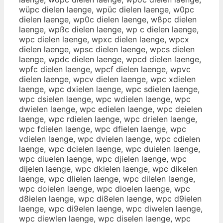
wüpc dielen laenge, wpüc dielen laenge, w0pc
dielen laenge, wp0c dielen laenge, wßpc dielen
laenge, wpßc dielen laenge, wp c dielen laenge,
wpc dielen laenge, wpxc dielen laenge, wpcx
dielen laenge, wpsc dielen laenge, wpcs dielen
laenge, wpdc dielen laenge, wpcd dielen laenge,
wpfc dielen laenge, wpcf dielen laenge, wpvc
dielen laenge, wpcv dielen laenge, wpc xdielen
laenge, wpc dxielen laenge, wpc sdielen laenge,
wpc dsielen laenge, wpc wdielen laenge, wpc
dwielen laenge, wpc edielen laenge, wpc deielen
laenge, wpc rdielen laenge, wpc drielen laenge,
wpc fdielen laenge, wpc dfielen laenge, wpc
vdielen laenge, wpc dvielen laenge, wpc cdielen
laenge, wpc dcielen laenge, wpc duielen laenge,
wpc diuelen laenge, wpc djielen laenge, wpc
dijelen laenge, wpc dkielen laenge, wpc dikelen
laenge, wpc dlielen laenge, wpc dilelen laenge,
wpc doielen laenge, wpc dioelen laenge, wpc
d8ielen laenge, wpc di8elen laenge, wpc d9ielen
laenge, wpc di9elen laenge, wpc diwelen laenge,
wpc diewlen laenge, wpc diselen laenge, wpc