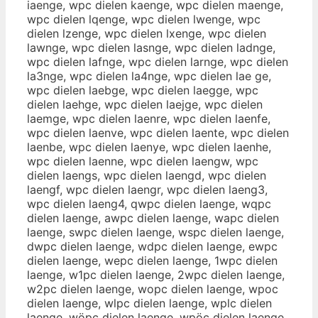
iaenge, wpc dielen kaenge, wpc dielen maenge,
wpc dielen lqenge, wpc dielen lwenge, wpc
dielen lzenge, wpc dielen lxenge, wpc dielen
lawnge, wpc dielen lasnge, wpc dielen ladnge,
wpc dielen lafnge, wpc dielen larnge, wpc dielen
la3nge, wpc dielen la4nge, wpc dielen lae ge,
wpc dielen laebge, wpc dielen laegge, wpc
dielen laehge, wpc dielen laejge, wpc dielen
laemge, wpc dielen laenre, wpc dielen laenfe,
wpc dielen laenve, wpc dielen laente, wpc dielen
laenbe, wpc dielen laenye, wpc dielen laenhe,
wpc dielen laenne, wpc dielen laengw, wpc
dielen laengs, wpc dielen laengd, wpc dielen
laengf, wpc dielen laengr, wpc dielen laeng3,
wpc dielen laeng4, qwpc dielen laenge, wqpc
dielen laenge, awpc dielen laenge, wapc dielen
laenge, swpc dielen laenge, wspc dielen laenge,
dwpc dielen laenge, wdpc dielen laenge, ewpc
dielen laenge, wepc dielen laenge, 1wpc dielen
laenge, w1pc dielen laenge, 2wpc dielen laenge,
w2pc dielen laenge, wopc dielen laenge, wpoc
dielen laenge, wlpc dielen laenge, wplc dielen
laenge, wöpc dielen laenge, wpöc dielen laenge,