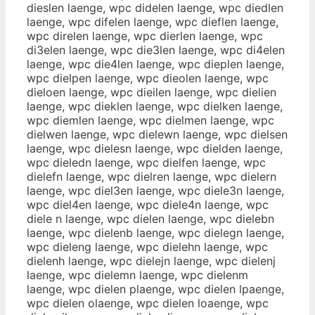
dieslen laenge, wpc didelen laenge, wpc diedlen
laenge, wpc difelen laenge, wpc dieflen laenge,
wpc direlen laenge, wpc dierlen laenge, wpc
di3elen laenge, wpc die3len laenge, wpc di4elen
laenge, wpc die4len laenge, wpc dieplen laenge,
wpc dielpen laenge, wpc dieolen laenge, wpc
dieloen laenge, wpc dieilen laenge, wpc dielien
laenge, wpc dieklen laenge, wpc dielken laenge,
wpc diemlen laenge, wpc dielmen laenge, wpc
dielwen laenge, wpc dielewn laenge, wpc dielsen
laenge, wpc dielesn laenge, wpc dielden laenge,
wpc dieledn laenge, wpc dielfen laenge, wpc
dielefn laenge, wpc dielren laenge, wpc dielern
laenge, wpc diel3en laenge, wpc diele3n laenge,
wpc diel4en laenge, wpc diele4n laenge, wpc
diele n laenge, wpc dielen laenge, wpc dielebn
laenge, wpc dielenb laenge, wpc dielegn laenge,
wpc dieleng laenge, wpc dielehn laenge, wpc
dielenh laenge, wpc dielejn laenge, wpc dielenj
laenge, wpc dielemn laenge, wpc dielenm
laenge, wpc dielen plaenge, wpc dielen lpaenge,
wpc dielen olaenge, wpc dielen loaenge, wpc