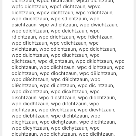
dichtzaun, wpdc dichtzaun, wpcd dichtzaun,
wpfc dichtzaun, wpcf dichtzaun, wpvc
dichtzaun, wpcv dichtzaun, wpc xdichtzaun,
wpc dxichtzaun, wpc sdichtzaun, wpc
dsichtzaun, wpc wdichtzaun, wpc dwichtzaun,
wpc edichtzaun, wpc deichtzaun, wpc
rdichtzaun, wpc drichtzaun, wpc fdichtzaun,
wpc dfichtzaun, wpc vdichtzaun, wpc
dvichtzaun, wpc cdichtzaun, wpc dcichtzaun,
wpc duichtzaun, wpc diuchtzaun, wpc
djichtzaun, wpc dijchtzaun, wpc dkichtzaun, wpc
dikchtzaun, wpc dlichtzaun, wpc dilchtzaun, wpc
doichtzaun, wpc diochtzaun, wpc d8ichtzaun,
wpc di8chtzaun, wpc d9ichtzaun, wpc
di9chtzaun, wpc di chtzaun, wpc dic htzaun,
wpc dixchtzaun, wpc dicxhtzaun, wpc
dischtzaun, wpc dicshtzaun, wpc didchtzaun,
wpc dicdhtzaun, wpc difchtzaun, wpc
dicfhtzaun, wpc divchtzaun, wpc dicvhtzaun,
wpc dicbhtzaun, wpc dichbtzaun, wpc
dicghtzaun, wpc dichgtzaun, wpc dicthtzaun,
wpc dicyhtzaun, wpc dichytzaun, wpc
dicuhtzaun, wpc dichutzaun, wpc dicjhtzaun,