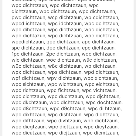
wpc dichttzaun, wpc dichtzzaun, wpc
dichtzaaun, wpc dichtzauun, wpc dichtzaunn,
pwc dichtzaun, wcp dichtzaun, wp cdichtzaun,
wpcd ichtzaun, wpc idchtzaun, wpc dcihtzaun,
wpc dihctzaun, wpc dicthzaun, wpc dichztaun,
wpc dichtazun, wpc dichtzuan, wpc dichtzanu,
wpcdichtzaun, qpc dichtzaun, apc dichtzaun,
spc dichtzaun, dpc dichtzaun, epc dichtzaun,
1pc dichtzaun, 2pc dichtzaun, woc dichtzaun,
wlc dichtzaun, wöc dichtzaun, wüc dichtzaun,
w0c dichtzaun, wßc dichtzaun, wp dichtzaun,
wpx dichtzaun, wps dichtzaun, wpd dichtzaun,
wpf dichtzaun, wpv dichtzaun, wpc xichtzaun,
wpc sichtzaun, wpc wichtzaun, wpc eichtzaun,
wpc richtzaun, wpc fichtzaun, wpc vichtzaun,
wpc cichtzaun, wpc duchtzaun, wpc djchtzaun,
wpc dkchtzaun, wpc dlchtzaun, wpc dochtzaun,
wpc d8chtzaun, wpc d9chtzaun, wpc di htzaun,
wpc dixhtzaun, wpc dishtzaun, wpc didhtzaun,
wpc difhtzaun, wpc divhtzaun, wpc dicbtzaun,
wpc dicgtzaun, wpc dicttzaun, wpc dicytzaun,
wpc dicutzaun, wpc dicjtzaun, wpc dicmtzaun,