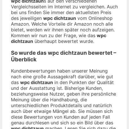
wpc dichtzaun
s auf den verschiedenen
Vergleichsseiten im Internet zu vergleichen. Auch
bei uns finden Sie immer den aktuellsten Preis
des jeweiligen
wpc dichtzaun
vom Onlineshop
Amazon. Welche Vorteile dir Amazon noch alle
bietet, werden wir ihnen später noch aufzeigen.
Kommen wir nun zu der Frage, wie das
wpc
dichtzaun
überhaupt bewertet wurde.
So wurde das
wpc dichtzaun
bewertet –
Überblick
Kundenbewertungen haben unserer Meinung
nach eine große Aussagekraft darüber, wie gut
das
wpc dichtzaun
in den Punkten der Qualität
und der Ausstattung ist. Bisherige Kunden,
beziehungsweise Nutzer, geben ihre persönliche
Meinung über die Handhabung, die
unterschiedlichen Produktdetails und natürlich
auch über etwaige Mängel ab. Sie müssen sich
diese Bewertungen von Kunden auf jeden Fall
genau durchlesen und sich so ein Bild über das
wpc dichtzaun
machen. Lesen Sie sich dazu die