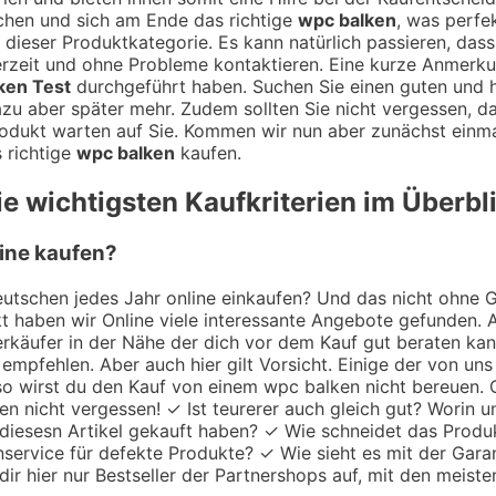
chen und sich am Ende das richtige
wpc balken
, was perfek
 dieser Produktkategorie. Es kann natürlich passieren, dass
ederzeit und ohne Probleme kontaktieren. Eine kurze Anmer
ken Test
durchgeführt haben. Suchen Sie einen guten und
azu aber später mehr. Zudem sollten Sie nicht vergessen, d
odukt warten auf Sie. Kommen wir nun aber zunächst einmal
 richtige
wpc balken
kaufen.
e wichtigsten Kaufkriterien im Überbl
line kaufen?
utschen jedes Jahr online einkaufen? Und das nicht ohne Gru
 haben wir Online viele interessante Angebote gefunden. A
 Verkäufer in der Nähe der dich vor dem Kauf gut beraten k
empfehlen. Aber auch hier gilt Vorsicht. Einige der von uns
 so wirst du den Kauf von einem wpc balken nicht bereuen. 
zen nicht vergessen! ✓ Ist teurerer auch gleich gut? Worin 
 diesesn Artikel gekauft haben? ✓ Wie schneidet das Produ
nservice für defekte Produkte? ✓ Wie sieht es mit der Garan
ir hier nur Bestseller der Partnershops auf, mit den meiste