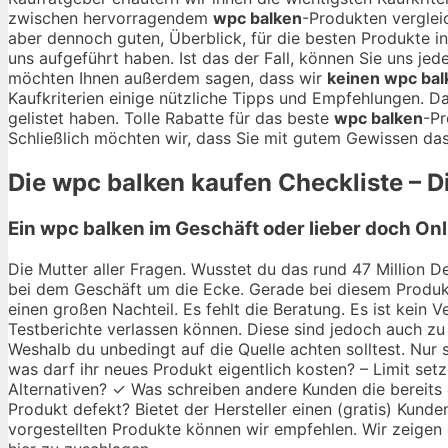
zwischen hervorragendem
wpc balken
-Produkten verglei
aber dennoch guten, Überblick, für die besten Produkte in
uns aufgeführt haben. Ist das der Fall, können Sie uns j
möchten Ihnen außerdem sagen, dass wir
keinen wpc bal
Kaufkriterien einige nützliche Tipps und Empfehlungen. D
gelistet haben. Tolle Rabatte für das beste
wpc balken
-Pr
Schließlich möchten wir, dass Sie mit gutem Gewissen das
Die
wpc balken
kaufen Checkliste – Di
Ein wpc balken im Geschäft oder lieber doch On
Die Mutter aller Fragen. Wusstet du das rund 47 Million De
bei dem Geschäft um die Ecke. Gerade bei diesem Produkt
einen großen Nachteil. Es fehlt die Beratung. Es ist kein
Testberichte verlassen können. Diese sind jedoch auch zu 
Weshalb du unbedingt auf die Quelle achten solltest. Nur
was darf ihr neues Produkt eigentlich kosten? – Limit set
Alternativen? ✓ Was schreiben andere Kunden die bereits
Produkt defekt? Bietet der Hersteller einen (gratis) Kunde
vorgestellten Produkte können wir empfehlen. Wir zeigen d