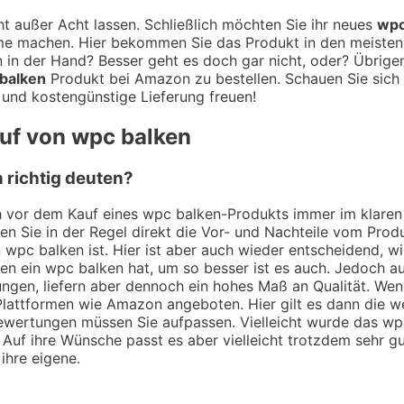
t außer Acht lassen. Schließlich möchten Sie ihr neues
wpc
me machen. Hier bekommen Sie das Produkt in den meisten F
in der Hand? Besser geht es doch gar nicht, oder? Übrigen
balken
Produkt bei Amazon zu bestellen. Schauen Sie sich 
 und kostengünstige Lieferung freuen!
auf von wpc balken
 richtig deuten?
ch vor dem Kauf eines wpc balken-Produkts immer im klaren
hen Sie in der Regel direkt die Vor- und Nachteile vom Pro
 wpc balken ist. Hier ist aber auch wieder entscheidend, 
en ein wpc balken hat, um so besser ist es auch. Jedoch au
gen, liefern aber dennoch ein hohes Maß an Qualität. Weni
Plattformen wie Amazon angeboten. Hier gilt es dann die wei
ewertungen müssen Sie aufpassen. Vielleicht wurde das wpc
 Auf ihre Wünsche passt es aber vielleicht trotzdem sehr gut
ihre eigene.