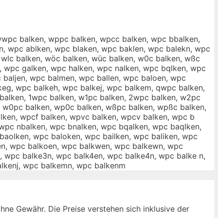
 wwpc balken, wppc balken, wpcc balken, wpc bbalken,
n, wpc ablken, wpc blaken, wpc baklen, wpc balekn, wpc
, wlc balken, wöc balken, wüc balken, w0c balken, wßc
n, wpc galken, wpc halken, wpc nalken, wpc bqlken, wpc
baljen, wpc balmen, wpc ballen, wpc baloen, wpc
keg, wpc balkeh, wpc balkej, wpc balkem, qwpc balken,
balken, 1wpc balken, w1pc balken, 2wpc balken, w2pc
, w0pc balken, wp0c balken, wßpc balken, wpßc balken,
lken, wpcf balken, wpvc balken, wpcv balken, wpc b
 wpc nbalken, wpc bnalken, wpc bqalken, wpc baqlken,
aolken, wpc baloken, wpc bailken, wpc baliken, wpc
len, wpc balkoen, wpc balkwen, wpc balkewn, wpc
, wpc balke3n, wpc balk4en, wpc balke4n, wpc balke n,
alkenj, wpc balkemn, wpc balkenm
ne Gewähr. Die Preise verstehen sich inklusive der