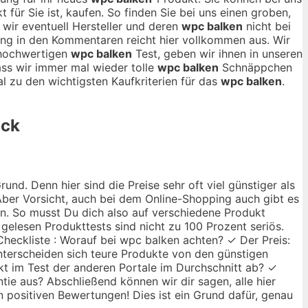
t für Sie ist, kaufen. So finden Sie bei uns einen groben,
 wir eventuell Hersteller und deren
wpc balken
nicht bei
kung in den Kommentaren reicht hier vollkommen aus. Wir
 hochwertigen
wpc balken
Test, geben wir ihnen in unseren
ass wir immer mal wieder tolle
wpc balken
Schnäppchen
 zu den wichtigsten Kaufkriterien für das
wpc balken
.
ick
nd. Denn hier sind die Preise sehr oft viel günstiger als
ber Vorsicht, auch bei dem Online-Shopping auch gibt es
ann. So musst Du dich also auf verschiedene Produkt
 gelesen Produkttests sind nicht zu 100 Prozent seriös.
Checkliste : Worauf bei wpc balken achten? ✓ Der Preis:
unterscheiden sich teure Produkte von den günstigen
kt im Test der anderen Portale im Durchschnitt ab? ✓
tie aus? Abschließend können wir dir sagen, alle hier
n positiven Bewertungen! Dies ist ein Grund dafür, genau