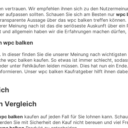
ngen vertrauen. Wir empfehlen ihnen sich zu den Nutzermei
hier aufpassen sollten. Schauen Sie sich am Besten nur
wpc 
transparente Aussage über das wpc balken treffen können. 
serer Meinung nach ist das die seriöseste Auskunft über ei
und allgemein haben wir die Erfahrungen machen dürfen, d
on wpc balken
 In dieser finden Sie die unserer Meinung nach wichtigsten 
che wpc balken kaufen. So etwas ist immer schlecht, sodas
der unter Fehlkäufen leiden müssen. Dies hat nun ein Ende.
nformieren. Unser wpc balken Kaufratgeber hilft ihnen dabei
ich
n
Vergleich
pc balken
kaufen auf jeden Fall für Sie lohnen kann. Schau
rden Sie mit Sicherheit den Kauf nicht bereuen und viel F
wpc balken
Produkt zu entscheiden.