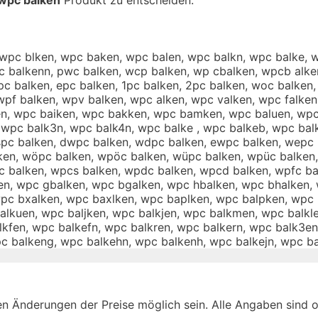
, wpc blken, wpc baken, wpc balen, wpc balkn, wpc balke,
c balkenn, pwc balken, wcp balken, wp cbalken, wpcb alke
pc balken, epc balken, 1pc balken, 2pc balken, woc balken
wpf balken, wpv balken, wpc alken, wpc valken, wpc falke
n, wpc baiken, wpc bakken, wpc bamken, wpc baluen, wpc 
 wpc balk3n, wpc balk4n, wpc balke , wpc balkeb, wpc bal
pc balken, dwpc balken, wdpc balken, ewpc balken, wepc 
lken, wöpc balken, wpöc balken, wüpc balken, wpüc balken
c balken, wpcs balken, wpdc balken, wpcd balken, wpfc ba
ken, wpc gbalken, wpc bgalken, wpc hbalken, wpc bhalken,
c bxalken, wpc baxlken, wpc baplken, wpc balpken, wpc b
alkuen, wpc baljken, wpc balkjen, wpc balkmen, wpc balk
kfen, wpc balkefn, wpc balkren, wpc balkern, wpc balk3en
c balkeng, wpc balkehn, wpc balkenh, wpc balkejn, wpc b
n Änderungen der Preise möglich sein. Alle Angaben sind oh