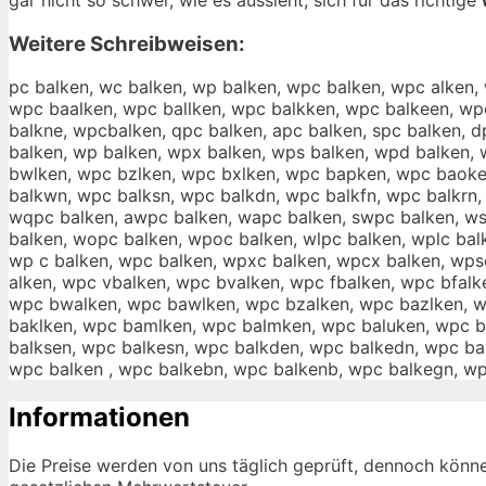
Weitere Schreibweisen:
pc balken, wc balken, wp balken, wpc balken, wpc alken
wpc baalken, wpc ballken, wpc balkken, wpc balkeen, wp
balkne, wpcbalken, qpc balken, apc balken, spc balken, d
balken, wp balken, wpx balken, wps balken, wpd balken, 
bwlken, wpc bzlken, wpc bxlken, wpc bapken, wpc baoke
balkwn, wpc balksn, wpc balkdn, wpc balkfn, wpc balkrn,
wqpc balken, awpc balken, wapc balken, swpc balken, ws
balken, wopc balken, wpoc balken, wlpc balken, wplc ba
wp c balken, wpc balken, wpxc balken, wpcx balken, wps
alken, wpc vbalken, wpc bvalken, wpc fbalken, wpc bfal
wpc bwalken, wpc bawlken, wpc bzalken, wpc bazlken, wp
baklken, wpc bamlken, wpc balmken, wpc baluken, wpc b
balksen, wpc balkesn, wpc balkden, wpc balkedn, wpc bal
wpc balken , wpc balkebn, wpc balkenb, wpc balkegn, wp
Informationen
Die Preise werden von uns täglich geprüft, dennoch könne