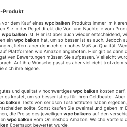
n
-Produkt
ch vor dem Kauf eines
wpc balken
-Produkts immer im klaren
hen Sie in der Regel direkt die Vor- und Nachteile vom Pro
n
wpc balken
ist. Hier ist aber auch wieder entscheidend, 
nen ein
wpc balken
hat, um so besser ist es auch. Jedoch a
ngen, liefern aber dennoch ein hohes Maß an Qualität. Wen
 auf Plattformen wie Amazon angeboten. Hier gilt es dann di
egativen Bewertungen müssen Sie aufpassen. Vielleicht wu
rach. Auf ihre Wünsche passt es aber vielleicht trotzdem se
e sich ihre eigene.
n gutes und qualitativ hochwertiges
wpc balken
kosten darf. 
er es kostet, um so besser ist es für ihren Geldbeutel. Abe
pc balken
Tests von seriösen Testinstituten haben ergeben
cheiden sollte. Sonst kaufen Sie zweimal und geben im En
en, die Preise des jeweiligen
wpc balken
s auf den verschi
igen
wpc balken
vom Onlineshop Amazon. Welche Vorteile di
lken
überhaupt bewertet wurde.