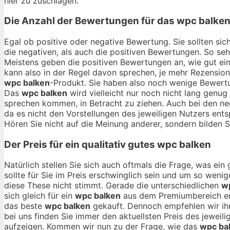
hier zu zuschlagen.
Die Anzahl der Bewertungen für das
wpc balke
Egal ob positive oder negative Bewertung. Sie sollten si
die negativen, als auch die positiven Bewertungen. So se
Meistens geben die positiven Bewertungen an, wie gut ei
kann also in der Regel davon sprechen, je mehr Rezensio
wpc balken
-Produkt. Sie haben also noch wenige Bewertu
Das
wpc balken
wird vielleicht nur noch nicht lang genug
sprechen kommen, in Betracht zu ziehen. Auch bei den n
da es nicht den Vorstellungen des jeweiligen Nutzers entsp
Hören Sie nicht auf die Meinung anderer, sondern bilden Si
Der Preis für ein qualitativ gutes
wpc balken
Natürlich stellen Sie sich auch oftmals die Frage, was ei
sollte für Sie im Preis erschwinglich sein und um so wenig
diese These nicht stimmt. Gerade die unterschiedlichen
w
sich gleich für ein
wpc balken
aus dem Premiumbereich ents
das beste
wpc balken
gekauft. Dennoch empfehlen wir ihn
bei uns finden Sie immer den aktuellsten Preis des jeweil
aufzeigen. Kommen wir nun zu der Frage, wie das
wpc ba