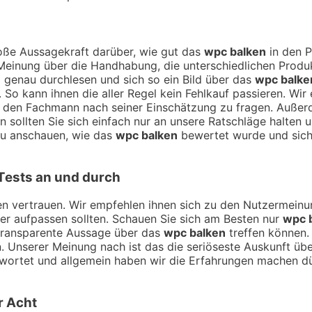
ße Aussagekraft darüber, wie gut das
wpc balken
in den P
Meinung über die Handhabung, die unterschiedlichen Produk
 genau durchlesen und sich so ein Bild über das
wpc balke
So kann ihnen die aller Regel kein Fehlkauf passieren. Wir
rt den Fachmann nach seiner Einschätzung zu fragen. Auße
 sollten Sie sich einfach nur an unsere Ratschläge halten
nau anschauen, wie das
wpc balken
bewertet wurde und sich 
Tests an und durch
ngen vertrauen. Wir empfehlen ihnen sich zu den Nutzermei
hier aufpassen sollten. Schauen Sie sich am Besten nur
wpc 
 transparente Aussage über das
wpc balken
treffen können.
en. Unserer Meinung nach ist das die seriöseste Auskunft ü
wortet und allgemein haben wir die Erfahrungen machen dü
r Acht